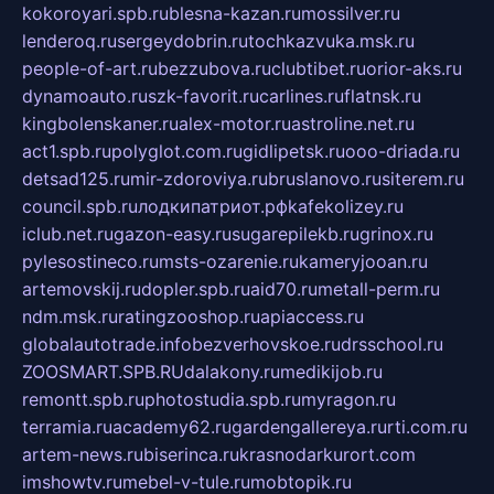
kokoroyari.spb.ru
blesna-kazan.ru
mossilver.ru
lenderoq.ru
sergeydobrin.ru
tochkazvuka.msk.ru
people-of-art.ru
bezzubova.ru
clubtibet.ru
orior-aks.ru
dynamoauto.ru
szk-favorit.ru
carlines.ru
flatnsk.ru
kingbolenskaner.ru
alex-motor.ru
astroline.net.ru
act1.spb.ru
polyglot.com.ru
gidlipetsk.ru
ooo-driada.ru
detsad125.ru
mir-zdoroviya.ru
bruslanovo.ru
siterem.ru
council.spb.ru
лодкипатриот.рф
kafekolizey.ru
iclub.net.ru
gazon-easy.ru
sugarepilekb.ru
grinox.ru
pylesostineco.ru
msts-ozarenie.ru
kameryjooan.ru
artemovskij.ru
dopler.spb.ru
aid70.ru
metall-perm.ru
ndm.msk.ru
ratingzooshop.ru
apiaccess.ru
globalautotrade.info
bezverhovskoe.ru
drsschool.ru
ZOOSMART.SPB.RU
dalakony.ru
medikijob.ru
remontt.spb.ru
photostudia.spb.ru
myragon.ru
terramia.ru
academy62.ru
gardengallereya.ru
rti.com.ru
artem-news.ru
biserinca.ru
krasnodarkurort.com
imshowtv.ru
mebel-v-tule.ru
mobtopik.ru