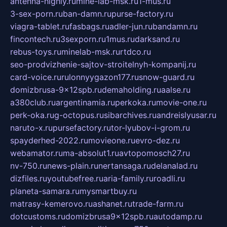
antenna-highly.ru
mine-lab-msk.ru
1-mus.ru
3-sex-porn.ru
ban-damn.ru
purse-factory.ru
viagra-tablet.ru
fasbags.ru
adler-jun.ru
bandamn.ru
fincontech.ru
3sexporn.ru
1mus.ru
darksand.ru
rebus-toys.ru
minelab-msk.ru
rtdco.ru
seo-prodvizhenie-sajtov-stroitelnyh-kompanij.ru
card-voice.ru
rulonnyygazon177.ru
snow-guard.ru
domizbrusa-9x12spb.ru
demaholding.ru
aalse.ru
a380club.ru
argentinamia.ru
perkoka.ru
movie-one.ru
perk-oka.ru
g-octopus.ru
sibarchives.ru
andreislyusar.ru
naruto-x.ru
pursefactory.ru
tor-lyubov-i-grom.ru
spayderhed-2022.ru
movieone.ru
evro-dez.ru
webamator.ru
ma-absolut1.ru
avtopomosch27.ru
nv-750.ru
news-plain.ru
nertansaga.ru
delanalad.ru
dizfiles.ru
youtubefree.ru
aria-family.ru
roadli.ru
planeta-samara.ru
mysmartbuy.ru
matrasy-kemerovo.ru
ashanet.ru
trade-farm.ru
dotcustoms.ru
domizbrusa9x12spb.ru
autodamp.ru