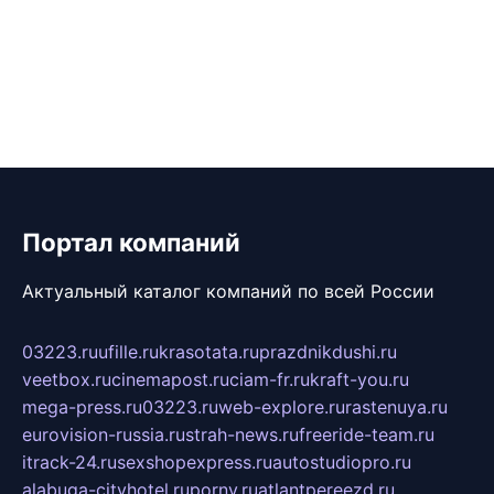
Портал компаний
Актуальный каталог компаний по всей России
03223.ru
ufille.ru
krasotata.ru
prazdnikdushi.ru
veetbox.ru
cinemapost.ru
ciam-fr.ru
kraft-you.ru
mega-press.ru
03223.ru
web-explore.ru
rastenuya.ru
eurovision-russia.ru
strah-news.ru
freeride-team.ru
itrack-24.ru
sexshopexpress.ru
autostudiopro.ru
alabuga-cityhotel.ru
pornv.ru
atlantpereezd.ru