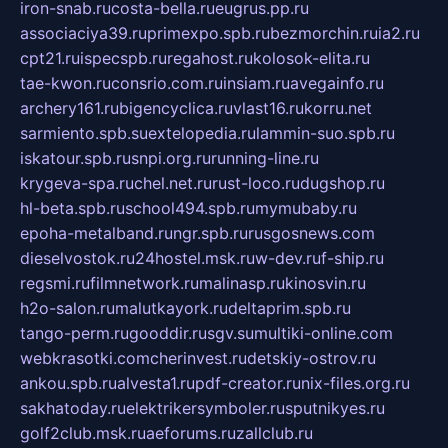
iron-snab.ru
costa-bella.ru
eugrus.pp.ru
associaciya39.ru
primexpo.spb.ru
bezmorchin.ru
ia2.ru
cpt21.ru
ispecspb.ru
regahost.ru
kolosok-elita.ru
tae-kwon.ru
consrio.com.ru
insiam.ru
avegainfo.ru
archery161.ru
bigencyclica.ru
vlast16.ru
korru.net
sarmiento.spb.su
extelopedia.ru
lammin-suo.spb.ru
iskatour.spb.ru
snpi.org.ru
running-line.ru
krygeva-spa.ru
chel.net.ru
rust-loco.ru
dugshop.ru
hl-beta.spb.ru
school494.spb.ru
mymubaby.ru
epoha-metalband.ru
ngr.spb.ru
rusgosnews.com
dieselvostok.ru
24hostel.msk.ru
w-dev.ru
f-ship.ru
regsmi.ru
filmnetwork.ru
malinasp.ru
kinosvin.ru
h2o-salon.ru
malutkayork.ru
deltaprim.spb.ru
tango-perm.ru
gooddir.ru
sgv.su
multiki-online.com
webkrasotki.com
cherinvest.ru
detskiy-ostrov.ru
ankou.spb.ru
alvesta1.ru
pdf-creator.ru
nix-files.org.ru
sakhatoday.ru
elektrikersymboler.ru
sputnikyes.ru
golf2club.msk.ru
aeforums.ru
zallclub.ru