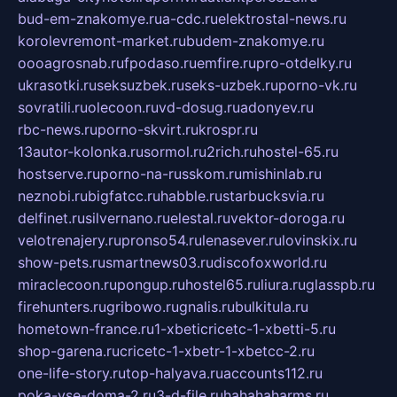
bud-em-znakomye.ru
a-cdc.ru
elektrostal-news.ru
korolevremont-market.ru
budem-znakomye.ru
oooagrosnab.ru
fpodaso.ru
emfire.ru
pro-otdelky.ru
ukrasotki.ru
seksuzbek.ru
seks-uzbek.ru
porno-vk.ru
sovratili.ru
olecoon.ru
vd-dosug.ru
adonyev.ru
rbc-news.ru
porno-skvirt.ru
krospr.ru
13autor-kolonka.ru
sormol.ru
2rich.ru
hostel-65.ru
hostserve.ru
porno-na-russkom.ru
mishinlab.ru
neznobi.ru
bigfatcc.ru
habble.ru
starbucksvia.ru
delfinet.ru
silvernano.ru
elestal.ru
vektor-doroga.ru
velotrenajery.ru
pronso54.ru
lenasever.ru
lovinskix.ru
show-pets.ru
smartnews03.ru
discofoxworld.ru
miraclecoon.ru
pongup.ru
hostel65.ru
liura.ru
glasspb.ru
firehunters.ru
gribowo.ru
gnalis.ru
bulkitula.ru
hometown-france.ru
1-xbeticricetc-1-xbetti-5.ru
shop-garena.ru
cricetc-1-xbetr-1-xbetcc-2.ru
one-life-story.ru
top-halyava.ru
accounts112.ru
poka-vse-doma-2.ru
3-d-file.ru
hahahaharms.ru