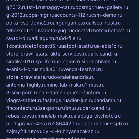
g2012.ru
tst-1.ru
shaggy-cat.ru
opsmgr.ru
ev-gallery.ru
g-2012.ru
ops-mgr.ru
accounts-112.ru
csm-demo.ru
poka-vse-doma2.ru
airgungames.ru
allseo-host.ru
tehosmotre.ru
varieta-yug.ru
cricetc1xbetr1xbetcc2.ru
raytor-d.ru
atillagunn.ru
3d-file.ru
1xbeticricetc1xbetti5.ru
uafoot-statti.ru
e-abis1c.ru
store-brawl-stars.ru
kts-services.ru
dark-sand.ru
sindika-01.ru
sp-life.ru
x-legion.ru
sib-archives.ru
e-abis-1-c.ru
sindika01.ru
venda-festival.ru
store-brawlstars.ru
dooraleksandria.ru
antenna-highly.ru
mine-lab-msk.ru
1-mus.ru
3-sex-porn.ru
ban-damn.ru
purse-factory.ru
viagra-tablet.ru
fasbags.ru
adler-jun.ru
bandamn.ru
fincontech.ru
3sexporn.ru
1mus.ru
darksand.ru
rebus-toys.ru
minelab-msk.ru
alabuga-cityhotel.ru
medsprawo-4-ka.ru
2864420.ru
blagodarenie-spb.ru
zajmy24.ru
tovudyi-4-kuhnyanazakaz.ru
brazzerscom.ru
medsprawo4ka.ru