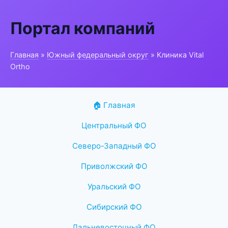
Портал компаний
Главная
»
Южный федеральный округ
» Клиника Vital
Ortho
🏠 Главная
Центральный ФО
Северо-Западный ФО
Приволжский ФО
Уральский ФО
Сибирский ФО
Дальневосточный ФО