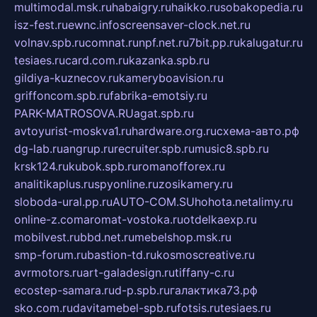
multimodal.msk.ru
habaigry.ru
haikko.ru
sobakopedia.ru
isz-fest.ru
ewnc.info
screensaver-clock.net.ru
volnav.spb.ru
comnat.ru
npf.net.ru
7bit.pp.ru
kalugatur.ru
tesiaes.ru
card.com.ru
kazanka.spb.ru
gildiya-kuznecov.ru
kameryboavision.ru
griffoncom.spb.ru
fabrika-emotsiy.ru
PARK-MATROSOVA.RU
agat.spb.ru
avtoyurist-moskva1.ru
hardware.org.ru
схема-авто.рф
dg-lab.ru
angrup.ru
recruiter.spb.ru
music8.spb.ru
krsk124.ru
kubok.spb.ru
romanofforex.ru
analitikaplus.ru
spyonline.ru
zosikamery.ru
sloboda-ural.pp.ru
AUTO-COM.SU
hohota.net
alimy.ru
online-z.com
aromat-vostoka.ru
otdelkaexp.ru
mobilvest.ru
bbd.net.ru
mebelshop.msk.ru
smp-forum.ru
bastion-td.ru
kosmoscreative.ru
avrmotors.ru
art-galadesign.ru
tiffany-c.ru
ecostep-samara.ru
d-p.spb.ru
галактика73.рф
sko.com.ru
davitamebel-spb.ru
fotsis.ru
tesiaes.ru