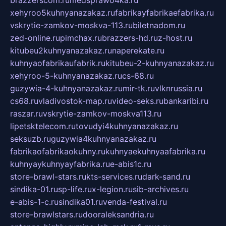
xehyroo5kuhnyanazakaz.ru
fabrikayfabrikaefabrika.ru
vskrytie-zamkov-moskva-113.ru
biletnadom.ru
zed-online.ru
pimchax.ru
brazzers-hd.ru
z-host.ru
kitubeu2kuhnyanazakaz.ru
naperekate.ru
kuhnyaofabrikaufabrik.ru
kitubeu-2-kuhnyanazakaz.ru
xehyroo-5-kuhnyanazakaz.ru
cs-68.ru
guzywia-4-kuhnyanazakaz.ru
mir-tk.ru
vlknrussia.ru
cs68.ru
vladivostok-map.ru
video-seks.ru
bankaribi.ru
raszar.ru
vskrytie-zamkov-moskva113.ru
lipetsktelecom.ru
tovudyi4kuhnyanazakaz.ru
seksuzb.ru
guzywia4kuhnyanazakaz.ru
fabrikaofabrikaokuhny.ru
kuhnyaekuhnyaafabrika.ru
kuhnyaykuhnyayfabrika.ru
e-abis1c.ru
store-brawl-stars.ru
kts-services.ru
dark-sand.ru
sindika-01.ru
sp-life.ru
x-legion.ru
sib-archives.ru
e-abis-1-c.ru
sindika01.ru
venda-festival.ru
store-brawlstars.ru
dooraleksandria.ru