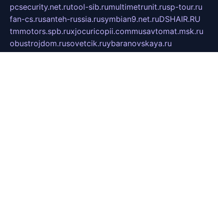
pcsecurity.net.ru
tool-sib.ru
multimetrunit.ru
sp-tour.ru
fan-cs.ru
santeh-russia.ru
symbian9.net.ru
DSHAIR.RU
tmmotors.spb.ru
xjocuricopii.com
musavtomat.msk.ru
obustrojdom.ru
sovetcik.ru
ybaranovskaya.ru
ppknews.ru
cult-alshei.ru
JAPANRUSSIA.RU
proekciyamebel.ru
imper-finans.ru
rim.org.ru
glamourai.ru
brassminus.ru
zabor-pro.ru
ftn.pp.ru
dorogoe58.ru
laimengpacker.ru
kuzova-zapchasti.ru
sageerp.ru
taxodrom.ru
dsrazvitie.ru
hardcity.net.ru
ratinghomegames.ru
topservice25.ru
gubernyan.ru
gtglasslined.ru
ii4.ru
tssport.spb.ru
andorra24.com
blackwallstreet.ru
oboimos.ru
optim-doors.com.ru
ikuch.ru
nycr.org.ru
npa21.ru
vremya-ch.spb.ru
desert000.ru
ivtorgi.ru
ifiori.ru
catalog-statei.ru
dcv.org.ru
spetsmaster174.ru
ipkameryhiseeu.ru
dum26.ru
ruspol.spb.ru
fr-opendp.ru
kam-solnyshko.ru
cheyenne-arapaho.ru
sevzapmetal.spb.ru
ted-lapidus.spb.ru
parasite-eliminator.ru