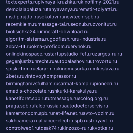
textexperts.ru
pivnaya-kruzhka.ru
kinofilmy-2021.ru
demolalapaluza.ru
tanyavanya.ru
remstir-tolyatti.ru
msdip.ru
jdol.ru
sokolovr.ru
newtech-spb.ru
rezemkleim.ru
massage-tai.ru
seonub.ru
zvonitut.ru
biolisichka24.ru
mncraft-download.ru
algoritm-sistema.ru
godflesh.ru
ru-industria.ru
zebra-tlt.ru
okna-proficom.ru
erynok.ru
onlinekinospace.ru
startupstudio-fefu.ru
zarges-ru.ru
gegenjustizunrecht.ru
autobalashov.ru
utrovortu.ru
spiski-firm.ru
elara-m.ru
kinomusorka.ru
mkcslava.ru
2bets.ru
vintovoykompressor.ru
birminghamvsfulham.ru
sarmat-komp.ru
pioneeri.ru
amadis-chocolate.ru
shkurki-karakulya.ru
kanotiforet.spb.ru
tutmassage.ru
ecolog.org.ru
praga.spb.ru
falcorussia.ru
autodoctorservis.ru
kamertondom.spb.ru
net-life.net.ru
avto-vozim.ru
sakhcamera.ru
alliance-electro.spb.ru
stroyavt.ru
controlweb1.ru
tdsak74.ru
kinzozo-ru.ru
kvotka.ru