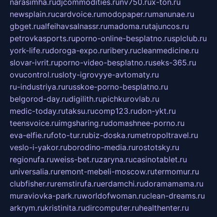
narasimha.ru
djcommodities.ru
nv750.ru
x-ton.ru
newsplain.ru
cardvoice.ru
modopaper.ru
manunae.ru
gbget.ru
alfeihavsalnassr.ru
madoma.ru
tajuncos.ru
petrovkasports.ru
porno-online-besplatno.ru
splclub.ru
york-life.ru
doroga-expo.ru
ribery.ru
cleanmedicine.ru
slovar-ivrit.ru
porno-video-besplatno.ru
seks-365.ru
ovucontrol.ru
sloty-igrovyye-avtomaty.ru
ru-industriya.ru
russkoe-porno-besplatno.ru
belgorod-day.ru
digilith.ru
pichkurovlab.ru
medic-today.ru
taksu.ru
comp123.ru
don-ykt.ru
teensvoice.ru
imgsharing.ru
domashnee-porno.ru
eva-elfie.ru
foto-tur.ru
biz-doska.ru
metropoltravel.ru
veslo-i-yakor.ru
borodino-media.ru
rostotsky.ru
regionufa.ru
weiss-bet.ru
zaryna.ru
casinotablet.ru
universalia.ru
remont-mebeli-moscow.ru
termomur.ru
clubfisher.ru
remstirufa.ru
erdamchi.ru
doramamama.ru
muraviovka-park.ru
worldofwoman.ru
clean-dreams.ru
arkrym.ru
kristinita.ru
dircomputer.ru
healthenter.ru