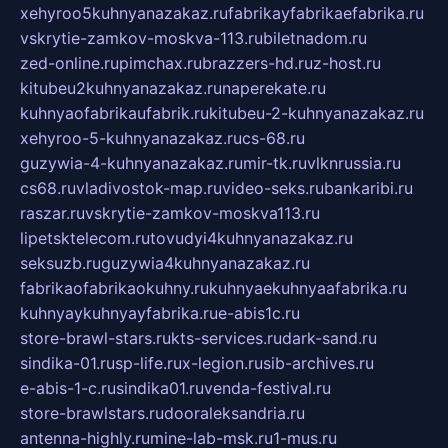
xehyroo5kuhnyanazakaz.ru
fabrikayfabrikaefabrika.ru
vskrytie-zamkov-moskva-113.ru
biletnadom.ru
zed-online.ru
pimchax.ru
brazzers-hd.ru
z-host.ru
kitubeu2kuhnyanazakaz.ru
naperekate.ru
kuhnyaofabrikaufabrik.ru
kitubeu-2-kuhnyanazakaz.ru
xehyroo-5-kuhnyanazakaz.ru
cs-68.ru
guzywia-4-kuhnyanazakaz.ru
mir-tk.ru
vlknrussia.ru
cs68.ru
vladivostok-map.ru
video-seks.ru
bankaribi.ru
raszar.ru
vskrytie-zamkov-moskva113.ru
lipetsktelecom.ru
tovudyi4kuhnyanazakaz.ru
seksuzb.ru
guzywia4kuhnyanazakaz.ru
fabrikaofabrikaokuhny.ru
kuhnyaekuhnyaafabrika.ru
kuhnyaykuhnyayfabrika.ru
e-abis1c.ru
store-brawl-stars.ru
kts-services.ru
dark-sand.ru
sindika-01.ru
sp-life.ru
x-legion.ru
sib-archives.ru
e-abis-1-c.ru
sindika01.ru
venda-festival.ru
store-brawlstars.ru
dooraleksandria.ru
antenna-highly.ru
mine-lab-msk.ru
1-mus.ru