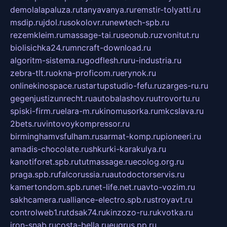
demolalapaluza.ru
tanyavanya.ru
remstir-tolyatti.ru
msdip.ru
jdol.ru
sokolovr.ru
newtech-spb.ru
rezemkleim.ru
massage-tai.ru
seonub.ru
zvonitut.ru
biolisichka24.ru
mncraft-download.ru
algoritm-sistema.ru
godflesh.ru
ru-industria.ru
zebra-tlt.ru
okna-proficom.ru
erynok.ru
onlinekinospace.ru
startupstudio-fefu.ru
zarges-ru.ru
gegenjustizunrecht.ru
autobalashov.ru
utrovortu.ru
spiski-firm.ru
elara-m.ru
kinomusorka.ru
mkcslava.ru
2bets.ru
vintovoykompressor.ru
birminghamvsfulham.ru
sarmat-komp.ru
pioneeri.ru
amadis-chocolate.ru
shkurki-karakulya.ru
kanotiforet.spb.ru
tutmassage.ru
ecolog.org.ru
praga.spb.ru
falcorussia.ru
autodoctorservis.ru
kamertondom.spb.ru
net-life.net.ru
avto-vozim.ru
sakhcamera.ru
alliance-electro.spb.ru
stroyavt.ru
controlweb1.ru
tdsak74.ru
kinzozo-ru.ru
kvotka.ru
iron-snab.ru
costa-bella.ru
eugrus.pp.ru