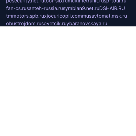
pcsecurity.net.ru
tool-sib.ru
multimetrunit.ru
sp-tour.ru
fan-cs.ru
santeh-russia.ru
symbian9.net.ru
DSHAIR.RU
tmmotors.spb.ru
xjocuricopii.com
musavtomat.msk.ru
obustrojdom.ru
sovetcik.ru
ybaranovskaya.ru
ppknews.ru
cult-alshei.ru
JAPANRUSSIA.RU
proekciyamebel.ru
imper-finans.ru
rim.org.ru
glamourai.ru
brassminus.ru
zabor-pro.ru
ftn.pp.ru
dorogoe58.ru
laimengpacker.ru
kuzova-zapchasti.ru
sageerp.ru
taxodrom.ru
dsrazvitie.ru
hardcity.net.ru
ratinghomegames.ru
topservice25.ru
gubernyan.ru
gtglasslined.ru
ii4.ru
tssport.spb.ru
andorra24.com
blackwallstreet.ru
oboimos.ru
optim-doors.com.ru
ikuch.ru
nycr.org.ru
npa21.ru
vremya-ch.spb.ru
desert000.ru
ivtorgi.ru
ifiori.ru
catalog-statei.ru
dcv.org.ru
spetsmaster174.ru
ipkameryhiseeu.ru
dum26.ru
ruspol.spb.ru
fr-opendp.ru
kam-solnyshko.ru
cheyenne-arapaho.ru
sevzapmetal.spb.ru
ted-lapidus.spb.ru
parasite-eliminator.ru