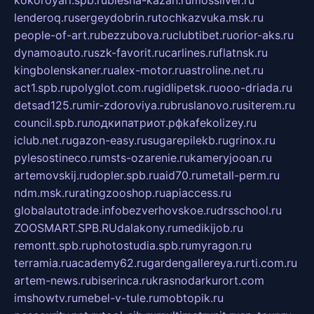
lenderoq.ru
sergeydobrin.ru
tochkazvuka.msk.ru
people-of-art.ru
bezzubova.ru
clubtibet.ru
orior-aks.ru
dynamoauto.ru
szk-favorit.ru
carlines.ru
flatnsk.ru
kingbolenskaner.ru
alex-motor.ru
astroline.net.ru
act1.spb.ru
polyglot.com.ru
gidlipetsk.ru
ooo-driada.ru
detsad125.ru
mir-zdoroviya.ru
bruslanovo.ru
siterem.ru
council.spb.ru
лодкипатриот.рф
kafekolizey.ru
iclub.net.ru
gazon-easy.ru
sugarepilekb.ru
grinox.ru
pylesostineco.ru
msts-ozarenie.ru
kameryjooan.ru
artemovskij.ru
dopler.spb.ru
aid70.ru
metall-perm.ru
ndm.msk.ru
ratingzooshop.ru
apiaccess.ru
globalautotrade.info
bezverhovskoe.ru
drsschool.ru
ZOOSMART.SPB.RU
dalakony.ru
medikijob.ru
remontt.spb.ru
photostudia.spb.ru
myragon.ru
terramia.ru
academy62.ru
gardengallereya.ru
rti.com.ru
artem-news.ru
biserinca.ru
krasnodarkurort.com
imshowtv.ru
mebel-v-tule.ru
mobtopik.ru