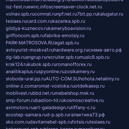
isz-fest.ru
ewnc.info
screensaver-clock.net.ru
volnav.spb.ru
comnat.ru
npf.net.ru
7bit.pp.ru
kalugatur.ru
tesiaes.ru
card.com.ru
kazanka.spb.ru
gildiya-kuznecov.ru
kameryboavision.ru
griffoncom.spb.ru
fabrika-emotsiy.ru
PARK-MATROSOVA.RU
agat.spb.ru
avtoyurist-moskva1.ru
hardware.org.ru
схема-авто.рф
dg-lab.ru
angrup.ru
recruiter.spb.ru
music8.spb.ru
krsk124.ru
kubok.spb.ru
romanofforex.ru
analitikaplus.ru
spyonline.ru
zosikamery.ru
sloboda-ural.pp.ru
AUTO-COM.SU
hohota.net
alimy.ru
online-z.com
aromat-vostoka.ru
otdelkaexp.ru
mobilvest.ru
bbd.net.ru
mebelshop.msk.ru
smp-forum.ru
bastion-td.ru
kosmoscreative.ru
avrmotors.ru
art-galadesign.ru
tiffany-c.ru
ecostep-samara.ru
d-p.spb.ru
галактика73.рф
sko.com.ru
davitamebel-spb.ru
fotsis.ru
tesiaes.ru
kokoroyari.spb.ru
blesna-kazan.ru
mossilver.ru