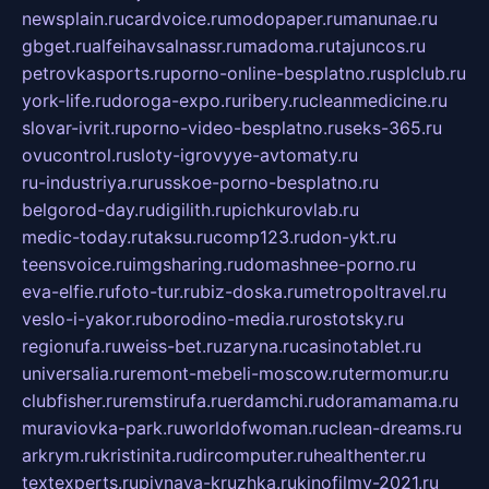
newsplain.ru
cardvoice.ru
modopaper.ru
manunae.ru
gbget.ru
alfeihavsalnassr.ru
madoma.ru
tajuncos.ru
petrovkasports.ru
porno-online-besplatno.ru
splclub.ru
york-life.ru
doroga-expo.ru
ribery.ru
cleanmedicine.ru
slovar-ivrit.ru
porno-video-besplatno.ru
seks-365.ru
ovucontrol.ru
sloty-igrovyye-avtomaty.ru
ru-industriya.ru
russkoe-porno-besplatno.ru
belgorod-day.ru
digilith.ru
pichkurovlab.ru
medic-today.ru
taksu.ru
comp123.ru
don-ykt.ru
teensvoice.ru
imgsharing.ru
domashnee-porno.ru
eva-elfie.ru
foto-tur.ru
biz-doska.ru
metropoltravel.ru
veslo-i-yakor.ru
borodino-media.ru
rostotsky.ru
regionufa.ru
weiss-bet.ru
zaryna.ru
casinotablet.ru
universalia.ru
remont-mebeli-moscow.ru
termomur.ru
clubfisher.ru
remstirufa.ru
erdamchi.ru
doramamama.ru
muraviovka-park.ru
worldofwoman.ru
clean-dreams.ru
arkrym.ru
kristinita.ru
dircomputer.ru
healthenter.ru
textexperts.ru
pivnaya-kruzhka.ru
kinofilmy-2021.ru