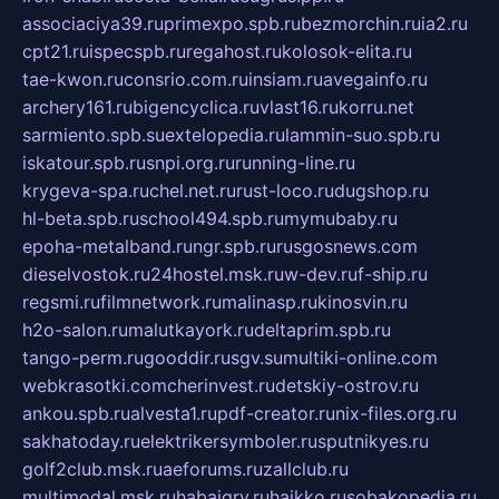
associaciya39.ru
primexpo.spb.ru
bezmorchin.ru
ia2.ru
cpt21.ru
ispecspb.ru
regahost.ru
kolosok-elita.ru
tae-kwon.ru
consrio.com.ru
insiam.ru
avegainfo.ru
archery161.ru
bigencyclica.ru
vlast16.ru
korru.net
sarmiento.spb.su
extelopedia.ru
lammin-suo.spb.ru
iskatour.spb.ru
snpi.org.ru
running-line.ru
krygeva-spa.ru
chel.net.ru
rust-loco.ru
dugshop.ru
hl-beta.spb.ru
school494.spb.ru
mymubaby.ru
epoha-metalband.ru
ngr.spb.ru
rusgosnews.com
dieselvostok.ru
24hostel.msk.ru
w-dev.ru
f-ship.ru
regsmi.ru
filmnetwork.ru
malinasp.ru
kinosvin.ru
h2o-salon.ru
malutkayork.ru
deltaprim.spb.ru
tango-perm.ru
gooddir.ru
sgv.su
multiki-online.com
webkrasotki.com
cherinvest.ru
detskiy-ostrov.ru
ankou.spb.ru
alvesta1.ru
pdf-creator.ru
nix-files.org.ru
sakhatoday.ru
elektrikersymboler.ru
sputnikyes.ru
golf2club.msk.ru
aeforums.ru
zallclub.ru
multimodal.msk.ru
habaigry.ru
haikko.ru
sobakopedia.ru