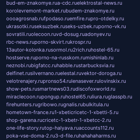
bud-em-znakomye.ru
a-cdc.ru
elektrostal-news.ru
korolevremont-market.ru
budem-znakomye.ru
oooagrosnab.ru
fpodaso.ru
emfire.ru
pro-otdelky.ru
ukrasotki.ru
seksuzbek.ru
seks-uzbek.ru
porno-vk.ru
sovratili.ru
olecoon.ru
vd-dosug.ru
adonyev.ru
rbc-news.ru
porno-skvirt.ru
krospr.ru
13autor-kolonka.ru
sormol.ru
2rich.ru
hostel-65.ru
hostserve.ru
porno-na-russkom.ru
mishinlab.ru
neznobi.ru
bigfatcc.ru
habble.ru
starbucksvia.ru
delfinet.ru
silvernano.ru
elestal.ru
vektor-doroga.ru
velotrenajery.ru
pronso54.ru
lenasever.ru
lovinskix.ru
show-pets.ru
smartnews03.ru
discofoxworld.ru
miraclecoon.ru
pongup.ru
hostel65.ru
liura.ru
glasspb.ru
firehunters.ru
gribowo.ru
gnalis.ru
bulkitula.ru
hometown-france.ru
1-xbeticricetc-1-xbetti-5.ru
shop-garena.ru
cricetc-1-xbetr-1-xbetcc-2.ru
one-life-story.ru
top-halyava.ru
accounts112.ru
poka-vse-doma-2.ru
3-d-file.ru
hahahaharms.ru