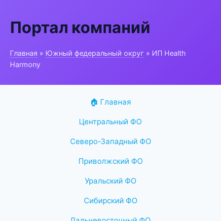
Портал компаний
Главная
»
Южный федеральный округ
» ИП Health
Harmony
🏠 Главная
Центральный ФО
Северо-Западный ФО
Приволжский ФО
Уральский ФО
Сибирский ФО
Дальневосточный ФО