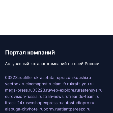
Портал компаний
Актуальный каталог компаний по всей России
03223.ru
ufille.ru
krasotata.ru
prazdnikdushi.ru
veetbox.ru
cinemapost.ru
ciam-fr.ru
kraft-you.ru
mega-press.ru
03223.ru
web-explore.ru
rastenuya.ru
eurovision-russia.ru
strah-news.ru
freeride-team.ru
itrack-24.ru
sexshopexpress.ru
autostudiopro.ru
alabuga-cityhotel.ru
pornv.ru
atlantpereezd.ru