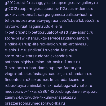
g2012.ru
tst-1.ru
shaggy-cat.ru
opsmgr.ru
ev-gallery.ru
g-2012.ru
ops-mgr.ru
accounts-112.ru
csm-demo.ru
poka-vse-doma2.ru
airgungames.ru
allseo-host.ru
tehosmotre.ru
varieta-yug.ru
cricetc1xbetr1xbetcc2.ru
raytor-d.ru
atillagunn.ru
3d-file.ru
1xbeticricetc1xbetti5.ru
uafoot-statti.ru
e-abis1c.ru
store-brawl-stars.ru
kts-services.ru
dark-sand.ru
sindika-01.ru
sp-life.ru
x-legion.ru
sib-archives.ru
e-abis-1-c.ru
sindika01.ru
venda-festival.ru
store-brawlstars.ru
dooraleksandria.ru
antenna-highly.ru
mine-lab-msk.ru
1-mus.ru
3-sex-porn.ru
ban-damn.ru
purse-factory.ru
viagra-tablet.ru
fasbags.ru
adler-jun.ru
bandamn.ru
fincontech.ru
3sexporn.ru
1mus.ru
darksand.ru
rebus-toys.ru
minelab-msk.ru
alabuga-cityhotel.ru
medsprawo-4-ka.ru
2864420.ru
blagodarenie-spb.ru
zajmy24.ru
tovudyi-4-kuhnyanazakaz.ru
brazzerscom.ru
medsprawo4ka.ru