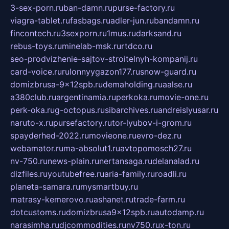
3-sex-porn.ru
ban-damn.ru
purse-factory.ru
viagra-tablet.ru
fasbags.ru
adler-jun.ru
bandamn.ru
fincontech.ru
3sexporn.ru
1mus.ru
darksand.ru
rebus-toys.ru
minelab-msk.ru
rtdco.ru
seo-prodvizhenie-sajtov-stroitelnyh-kompanij.ru
card-voice.ru
rulonnyygazon177.ru
snow-guard.ru
domizbrusa-9x12spb.ru
demaholding.ru
aalse.ru
a380club.ru
argentinamia.ru
perkoka.ru
movie-one.ru
perk-oka.ru
g-octopus.ru
sibarchives.ru
andreislyusar.ru
naruto-x.ru
pursefactory.ru
tor-lyubov-i-grom.ru
spayderhed-2022.ru
movieone.ru
evro-dez.ru
webamator.ru
ma-absolut1.ru
avtopomosch27.ru
nv-750.ru
news-plain.ru
nertansaga.ru
delanalad.ru
dizfiles.ru
youtubefree.ru
aria-family.ru
roadli.ru
planeta-samara.ru
mysmartbuy.ru
matrasy-kemerovo.ru
ashanet.ru
trade-farm.ru
dotcustoms.ru
domizbrusa9x12spb.ru
autodamp.ru
narasimha.ru
djcommodities.ru
nv750.ru
x-ton.ru