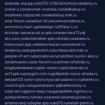
sloboda-ural.pp.ru
AUTO-COM.SU
hohota.net
alimy.ru
online-z.com
aromat-vostoka.ru
otdelkaexp.ru
mobilvest.ru
bbd.net.ru
mebelshop.msk.ru
smp-forum.ru
bastion-td.ru
kosmoscreative.ru
avrmotors.ru
art-galadesign.ru
tiffany-c.ru
ecostep-samara.ru
d-p.spb.ru
галактика73.рф
sko.com.ru
davitamebel-spb.ru
fotsis.ru
tesiaes.ru
kokoroyari.spb.ru
blesna-kazan.ru
mossilver.ru
lenderoq.ru
sergeydobrin.ru
tochkazvuka.msk.ru
people-of-art.ru
bezzubova.ru
clubtibet.ru
orior-aks.ru
dynamoauto.ru
szk-favorit.ru
carlines.ru
flatnsk.ru
kingbolenskaner.ru
alex-motor.ru
astroline.net.ru
act1.spb.ru
polyglot.com.ru
gidlipetsk.ru
ooo-driada.ru
detsad125.ru
mir-zdoroviya.ru
bruslanovo.ru
siterem.ru
council.spb.ru
лодкипатриот.рф
kafekolizey.ru
iclub.net.ru
gazon-easy.ru
sugarepilekb.ru
grinox.ru
pylesostineco.ru
msts-ozarenie.ru
kameryjooan.ru
artemovskij.ru
dopler.spb.ru
aid70.ru
metall-perm.ru