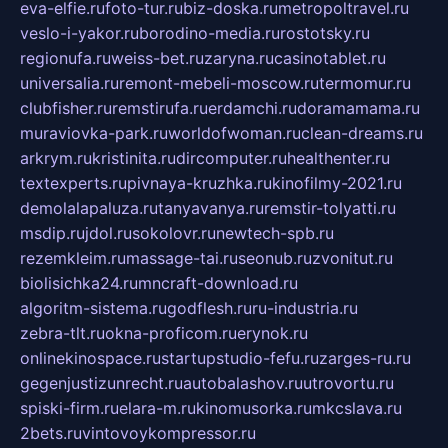
eva-elfie.ru
foto-tur.ru
biz-doska.ru
metropoltravel.ru
veslo-i-yakor.ru
borodino-media.ru
rostotsky.ru
regionufa.ru
weiss-bet.ru
zaryna.ru
casinotablet.ru
universalia.ru
remont-mebeli-moscow.ru
termomur.ru
clubfisher.ru
remstirufa.ru
erdamchi.ru
doramamama.ru
muraviovka-park.ru
worldofwoman.ru
clean-dreams.ru
arkrym.ru
kristinita.ru
dircomputer.ru
healthenter.ru
textexperts.ru
pivnaya-kruzhka.ru
kinofilmy-2021.ru
demolalapaluza.ru
tanyavanya.ru
remstir-tolyatti.ru
msdip.ru
jdol.ru
sokolovr.ru
newtech-spb.ru
rezemkleim.ru
massage-tai.ru
seonub.ru
zvonitut.ru
biolisichka24.ru
mncraft-download.ru
algoritm-sistema.ru
godflesh.ru
ru-industria.ru
zebra-tlt.ru
okna-proficom.ru
erynok.ru
onlinekinospace.ru
startupstudio-fefu.ru
zarges-ru.ru
gegenjustizunrecht.ru
autobalashov.ru
utrovortu.ru
spiski-firm.ru
elara-m.ru
kinomusorka.ru
mkcslava.ru
2bets.ru
vintovoykompressor.ru