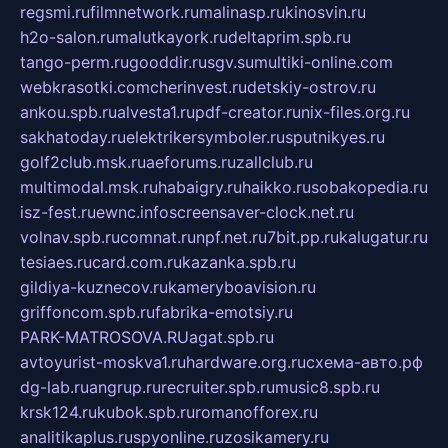
regsmi.ru
filmnetwork.ru
malinasp.ru
kinosvin.ru
h2o-salon.ru
malutkayork.ru
deltaprim.spb.ru
tango-perm.ru
gooddir.ru
sgv.su
multiki-online.com
webkrasotki.com
cherinvest.ru
detskiy-ostrov.ru
ankou.spb.ru
alvesta1.ru
pdf-creator.ru
nix-files.org.ru
sakhatoday.ru
elektrikersymboler.ru
sputnikyes.ru
golf2club.msk.ru
aeforums.ru
zallclub.ru
multimodal.msk.ru
habaigry.ru
haikko.ru
sobakopedia.ru
isz-fest.ru
ewnc.info
screensaver-clock.net.ru
volnav.spb.ru
comnat.ru
npf.net.ru
7bit.pp.ru
kalugatur.ru
tesiaes.ru
card.com.ru
kazanka.spb.ru
gildiya-kuznecov.ru
kameryboavision.ru
griffoncom.spb.ru
fabrika-emotsiy.ru
PARK-MATROSOVA.RU
agat.spb.ru
avtoyurist-moskva1.ru
hardware.org.ru
схема-авто.рф
dg-lab.ru
angrup.ru
recruiter.spb.ru
music8.spb.ru
krsk124.ru
kubok.spb.ru
romanofforex.ru
analitikaplus.ru
spyonline.ru
zosikamery.ru