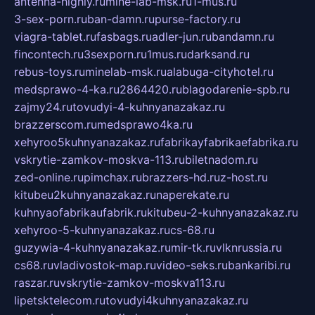
antenna-highly.ru
mine-lab-msk.ru
1-mus.ru
3-sex-porn.ru
ban-damn.ru
purse-factory.ru
viagra-tablet.ru
fasbags.ru
adler-jun.ru
bandamn.ru
fincontech.ru
3sexporn.ru
1mus.ru
darksand.ru
rebus-toys.ru
minelab-msk.ru
alabuga-cityhotel.ru
medsprawo-4-ka.ru
2864420.ru
blagodarenie-spb.ru
zajmy24.ru
tovudyi-4-kuhnyanazakaz.ru
brazzerscom.ru
medsprawo4ka.ru
xehyroo5kuhnyanazakaz.ru
fabrikayfabrikaefabrika.ru
vskrytie-zamkov-moskva-113.ru
biletnadom.ru
zed-online.ru
pimchax.ru
brazzers-hd.ru
z-host.ru
kitubeu2kuhnyanazakaz.ru
naperekate.ru
kuhnyaofabrikaufabrik.ru
kitubeu-2-kuhnyanazakaz.ru
xehyroo-5-kuhnyanazakaz.ru
cs-68.ru
guzywia-4-kuhnyanazakaz.ru
mir-tk.ru
vlknrussia.ru
cs68.ru
vladivostok-map.ru
video-seks.ru
bankaribi.ru
raszar.ru
vskrytie-zamkov-moskva113.ru
lipetsktelecom.ru
tovudyi4kuhnyanazakaz.ru