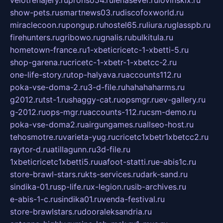
show-pets.ru
smartnews03.ru
discofoxworld.ru
miraclecoon.ru
pongup.ru
hostel65.ru
liura.ru
glasspb.ru
firehunters.ru
gribowo.ru
gnalis.ru
bulkitula.ru
hometown-france.ru
1-xbeticricetc-1-xbetti-5.ru
shop-garena.ru
cricetc-1-xbetr-1-xbetcc-2.ru
one-life-story.ru
top-halyava.ru
accounts112.ru
poka-vse-doma-2.ru
3-d-file.ru
hahahaharms.ru
g2012.ru
tst-1.ru
shaggy-cat.ru
opsmgr.ru
ev-gallery.ru
g-2012.ru
ops-mgr.ru
accounts-112.ru
csm-demo.ru
poka-vse-doma2.ru
airgungames.ru
allseo-host.ru
tehosmotre.ru
varieta-yug.ru
cricetc1xbetr1xbetcc2.ru
raytor-d.ru
atillagunn.ru
3d-file.ru
1xbeticricetc1xbetti5.ru
uafoot-statti.ru
e-abis1c.ru
store-brawl-stars.ru
kts-services.ru
dark-sand.ru
sindika-01.ru
sp-life.ru
x-legion.ru
sib-archives.ru
e-abis-1-c.ru
sindika01.ru
venda-festival.ru
store-brawlstars.ru
dooraleksandria.ru