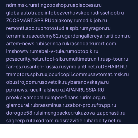
ndm.msk.ru
ratingzooshop.ru
apiaccess.ru
globalautotrade.info
bezverhovskoe.ru
drsschool.ru
ZOOSMART.SPB.RU
dalakony.ru
medikijob.ru
remontt.spb.ru
photostudia.spb.ru
myragon.ru
terramia.ru
academy62.ru
gardengallereya.ru
rti.com.ru
artem-news.ru
biserinca.ru
krasnodarkurort.com
imshowtv.ru
mebel-v-tule.ru
mobtopik.ru
pcsecurity.net.ru
tool-sib.ru
multimetrunit.ru
sp-tour.ru
fan-cs.ru
santeh-russia.ru
symbian9.net.ru
DSHAIR.RU
tmmotors.spb.ru
xjocuricopii.com
musavtomat.msk.ru
obustrojdom.ru
sovetcik.ru
ybaranovskaya.ru
ppknews.ru
cult-alshei.ru
JAPANRUSSIA.RU
proekciyamebel.ru
imper-finans.ru
rim.org.ru
glamourai.ru
brassminus.ru
zabor-pro.ru
ftn.pp.ru
dorogoe58.ru
laimengpacker.ru
kuzova-zapchasti.ru
sageerp.ru
taxodrom.ru
dsrazvitie.ru
hardcity.net.ru
ratinghomegames.ru
topservice25.ru
gubernyan.ru
gtglasslined.ru
ii4.ru
tssport.spb.ru
andorra24.com