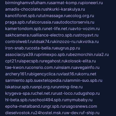
birminghamvsfulham.ru
sarmat-komp.ru
pioneeri.ru
amadis-chocolate.ru
shkurki-karakulya.ru
kanotiforet.spb.ru
tutmassage.ru
ecolog.org.ru
praga.spb.ru
falcorussia.ru
autodoctorservis.ru
kamertondom.spb.ru
net-life.net.ru
avto-vozim.ru
sakhcamera.ru
alliance-electro.spb.ru
stroyavt.ru
controlweb1.ru
tdsak74.ru
kinzozo-ru.ru
kvotka.ru
iron-snab.ru
costa-bella.ru
eugrus.pp.ru
associaciya39.ru
primexpo.spb.ru
bezmorchin.ru
ia2.ru
cpt21.ru
ispecspb.ru
regahost.ru
kolosok-elita.ru
tae-kwon.ru
consrio.com.ru
insiam.ru
avegainfo.ru
archery161.ru
bigencyclica.ru
vlast16.ru
korru.net
sarmiento.spb.su
extelopedia.ru
lammin-suo.spb.ru
iskatour.spb.ru
snpi.org.ru
running-line.ru
krygeva-spa.ru
chel.net.ru
rust-loco.ru
dugshop.ru
hl-beta.spb.ru
school494.spb.ru
mymubaby.ru
epoha-metalband.ru
ngr.spb.ru
rusgosnews.com
dieselvostok.ru
24hostel.msk.ru
w-dev.ru
f-ship.ru