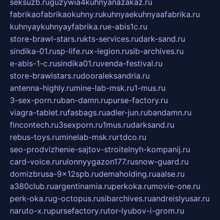
seksuzb.ru
guzywia4kuhnyanazakaz.ru
fabrikaofabrikaokuhny.ru
kuhnyaekuhnyaafabrika.ru
kuhnyaykuhnyayfabrika.ru
e-abis1c.ru
store-brawl-stars.ru
kts-services.ru
dark-sand.ru
sindika-01.ru
sp-life.ru
x-legion.ru
sib-archives.ru
e-abis-1-c.ru
sindika01.ru
venda-festival.ru
store-brawlstars.ru
dooraleksandria.ru
antenna-highly.ru
mine-lab-msk.ru
1-mus.ru
3-sex-porn.ru
ban-damn.ru
purse-factory.ru
viagra-tablet.ru
fasbags.ru
adler-jun.ru
bandamn.ru
fincontech.ru
3sexporn.ru
1mus.ru
darksand.ru
rebus-toys.ru
minelab-msk.ru
rtdco.ru
seo-prodvizhenie-sajtov-stroitelnyh-kompanij.ru
card-voice.ru
rulonnyygazon177.ru
snow-guard.ru
domizbrusa-9x12spb.ru
demaholding.ru
aalse.ru
a380club.ru
argentinamia.ru
perkoka.ru
movie-one.ru
perk-oka.ru
g-octopus.ru
sibarchives.ru
andreislyusar.ru
naruto-x.ru
pursefactory.ru
tor-lyubov-i-grom.ru