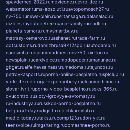
spayderhed-2022.ru
movieone.ru
evro-dez.ru
webamator.ru
ma-absolut1.ru
avtopomosch27.ru
nv-750.ru
news-plain.ru
nertansaga.ru
delanalad.ru
dizfiles.ru
youtubefree.ru
aria-family.ru
roadli.ru
planeta-samara.ru
mysmartbuy.ru
matrasy-kemerovo.ru
ashanet.ru
trade-farm.ru
dotcustoms.ru
domizbrusa9x12spb.ru
autodamp.ru
narasimha.ru
djcommodities.ru
nv750.ru
x-ton.ru
newsplain.ru
cardvoice.ru
modopaper.ru
manunae.ru
gbget.ru
alfeihavsalnassr.ru
madoma.ru
tajuncos.ru
petrovkasports.ru
porno-online-besplatno.ru
splclub.ru
york-life.ru
doroga-expo.ru
ribery.ru
cleanmedicine.ru
slovar-ivrit.ru
porno-video-besplatno.ru
seks-365.ru
ovucontrol.ru
sloty-igrovyye-avtomaty.ru
ru-industriya.ru
russkoe-porno-besplatno.ru
belgorod-day.ru
digilith.ru
pichkurovlab.ru
medic-today.ru
taksu.ru
comp123.ru
don-ykt.ru
teensvoice.ru
imgsharing.ru
domashnee-porno.ru