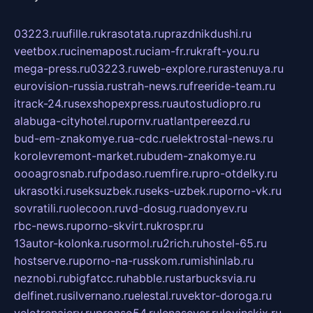
03223.ru
ufille.ru
krasotata.ru
prazdnikdushi.ru
veetbox.ru
cinemapost.ru
ciam-fr.ru
kraft-you.ru
mega-press.ru
03223.ru
web-explore.ru
rastenuya.ru
eurovision-russia.ru
strah-news.ru
freeride-team.ru
itrack-24.ru
sexshopexpress.ru
autostudiopro.ru
alabuga-cityhotel.ru
pornv.ru
atlantpereezd.ru
bud-em-znakomye.ru
a-cdc.ru
elektrostal-news.ru
korolevremont-market.ru
budem-znakomye.ru
oooagrosnab.ru
fpodaso.ru
emfire.ru
pro-otdelky.ru
ukrasotki.ru
seksuzbek.ru
seks-uzbek.ru
porno-vk.ru
sovratili.ru
olecoon.ru
vd-dosug.ru
adonyev.ru
rbc-news.ru
porno-skvirt.ru
krospr.ru
13autor-kolonka.ru
sormol.ru
2rich.ru
hostel-65.ru
hostserve.ru
porno-na-russkom.ru
mishinlab.ru
neznobi.ru
bigfatcc.ru
habble.ru
starbucksvia.ru
delfinet.ru
silvernano.ru
elestal.ru
vektor-doroga.ru
velotrenajery.ru
pronso54.ru
lenasever.ru
lovinskix.ru