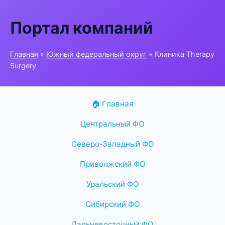
Портал компаний
Главная
»
Южный федеральный округ
» Клиника Therapy
Surgery
🏠 Главная
Центральный ФО
Северо-Западный ФО
Приволжский ФО
Уральский ФО
Сибирский ФО
Дальневосточный ФО