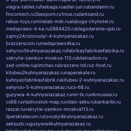
viagra-tablet.ru
fasbags.ru
adler-jun.ru
bandamn.ru
fincontech.ru
3sexporn.ru
1mus.ru
darksand.ru
rebus-toys.ru
minelab-msk.ru
alabuga-cityhotel.ru
medsprawo-4-ka.ru
2864420.ru
blagodarenie-spb.ru
zajmy24.ru
tovudyi-4-kuhnyanazakaz.ru
brazzerscom.ru
medsprawo4ka.ru
xehyroo5kuhnyanazakaz.ru
fabrikayfabrikaefabrika.ru
vskrytie-zamkov-moskva-113.ru
biletnadom.ru
zed-online.ru
pimchax.ru
brazzers-hd.ru
z-host.ru
kitubeu2kuhnyanazakaz.ru
naperekate.ru
kuhnyaofabrikaufabrik.ru
kitubeu-2-kuhnyanazakaz.ru
xehyroo-5-kuhnyanazakaz.ru
cs-68.ru
guzywia-4-kuhnyanazakaz.ru
mir-tk.ru
vlknrussia.ru
cs68.ru
vladivostok-map.ru
video-seks.ru
bankaribi.ru
raszar.ru
vskrytie-zamkov-moskva113.ru
lipetsktelecom.ru
tovudyi4kuhnyanazakaz.ru
seksuzb.ru
guzywia4kuhnyanazakaz.ru