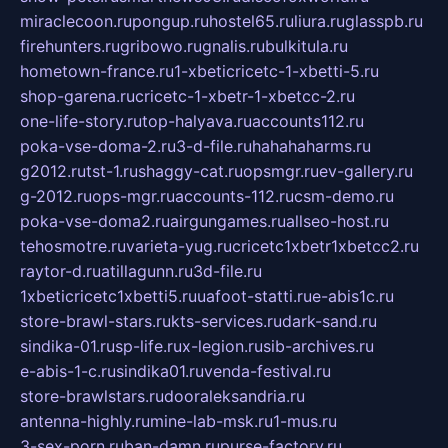
miraclecoon.ru
pongup.ru
hostel65.ru
liura.ru
glasspb.ru
firehunters.ru
gribowo.ru
gnalis.ru
bulkitula.ru
hometown-france.ru
1-xbeticricetc-1-xbetti-5.ru
shop-garena.ru
cricetc-1-xbetr-1-xbetcc-2.ru
one-life-story.ru
top-halyava.ru
accounts112.ru
poka-vse-doma-2.ru
3-d-file.ru
hahahaharms.ru
g2012.ru
tst-1.ru
shaggy-cat.ru
opsmgr.ru
ev-gallery.ru
g-2012.ru
ops-mgr.ru
accounts-112.ru
csm-demo.ru
poka-vse-doma2.ru
airgungames.ru
allseo-host.ru
tehosmotre.ru
varieta-yug.ru
cricetc1xbetr1xbetcc2.ru
raytor-d.ru
atillagunn.ru
3d-file.ru
1xbeticricetc1xbetti5.ru
uafoot-statti.ru
e-abis1c.ru
store-brawl-stars.ru
kts-services.ru
dark-sand.ru
sindika-01.ru
sp-life.ru
x-legion.ru
sib-archives.ru
e-abis-1-c.ru
sindika01.ru
venda-festival.ru
store-brawlstars.ru
dooraleksandria.ru
antenna-highly.ru
mine-lab-msk.ru
1-mus.ru
3-sex-porn.ru
ban-damn.ru
purse-factory.ru