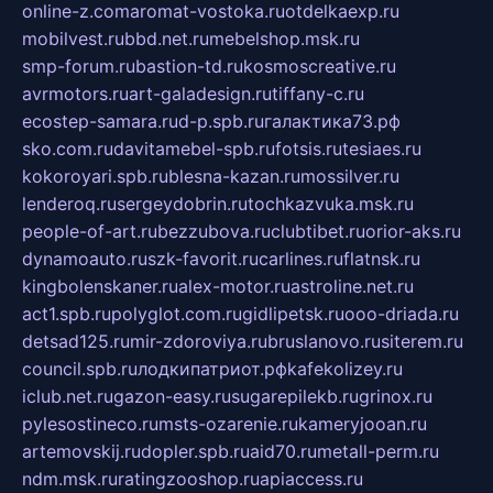
online-z.com
aromat-vostoka.ru
otdelkaexp.ru
mobilvest.ru
bbd.net.ru
mebelshop.msk.ru
smp-forum.ru
bastion-td.ru
kosmoscreative.ru
avrmotors.ru
art-galadesign.ru
tiffany-c.ru
ecostep-samara.ru
d-p.spb.ru
галактика73.рф
sko.com.ru
davitamebel-spb.ru
fotsis.ru
tesiaes.ru
kokoroyari.spb.ru
blesna-kazan.ru
mossilver.ru
lenderoq.ru
sergeydobrin.ru
tochkazvuka.msk.ru
people-of-art.ru
bezzubova.ru
clubtibet.ru
orior-aks.ru
dynamoauto.ru
szk-favorit.ru
carlines.ru
flatnsk.ru
kingbolenskaner.ru
alex-motor.ru
astroline.net.ru
act1.spb.ru
polyglot.com.ru
gidlipetsk.ru
ooo-driada.ru
detsad125.ru
mir-zdoroviya.ru
bruslanovo.ru
siterem.ru
council.spb.ru
лодкипатриот.рф
kafekolizey.ru
iclub.net.ru
gazon-easy.ru
sugarepilekb.ru
grinox.ru
pylesostineco.ru
msts-ozarenie.ru
kameryjooan.ru
artemovskij.ru
dopler.spb.ru
aid70.ru
metall-perm.ru
ndm.msk.ru
ratingzooshop.ru
apiaccess.ru