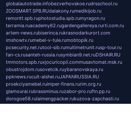
globalautotrade.info
bezverhovskoe.ru
drsschool.ru
ZOOSMART.SPB.RU
dalakony.ru
medikijob.ru
remontt.spb.ru
photostudia.spb.ru
myragon.ru
terramia.ru
academy62.ru
gardengallereya.ru
rti.com.ru
artem-news.ru
biserinca.ru
krasnodarkurort.com
imshowtv.ru
mebel-v-tule.ru
mobtopik.ru
pcsecurity.net.ru
tool-sib.ru
multimetrunit.ru
sp-tour.ru
fan-cs.ru
santeh-russia.ru
symbian9.net.ru
DSHAIR.RU
tmmotors.spb.ru
xjocuricopii.com
musavtomat.msk.ru
obustrojdom.ru
sovetcik.ru
ybaranovskaya.ru
ppknews.ru
cult-alshei.ru
JAPANRUSSIA.RU
proekciyamebel.ru
imper-finans.ru
rim.org.ru
glamourai.ru
brassminus.ru
zabor-pro.ru
ftn.pp.ru
dorogoe58.ru
laimengpacker.ru
kuzova-zapchasti.ru
sageerp.ru
taxodrom.ru
dsrazvitie.ru
hardcity.net.ru
ratinghomegames.ru
topservice25.ru
gubernyan.ru
gtglasslined.ru
ii4.ru
tssport.spb.ru
andorra24.com
blackwallstreet.ru
oboimos.ru
optim-doors.com.ru