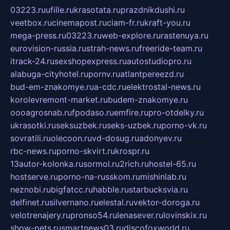
03223.ru
ufille.ru
krasotata.ru
prazdnikdushi.ru
veetbox.ru
cinemapost.ru
ciam-fr.ru
kraft-you.ru
mega-press.ru
03223.ru
web-explore.ru
rastenuya.ru
eurovision-russia.ru
strah-news.ru
freeride-team.ru
itrack-24.ru
sexshopexpress.ru
autostudiopro.ru
alabuga-cityhotel.ru
pornv.ru
atlantpereezd.ru
bud-em-znakomye.ru
a-cdc.ru
elektrostal-news.ru
korolevremont-market.ru
budem-znakomye.ru
oooagrosnab.ru
fpodaso.ru
emfire.ru
pro-otdelky.ru
ukrasotki.ru
seksuzbek.ru
seks-uzbek.ru
porno-vk.ru
sovratili.ru
olecoon.ru
vd-dosug.ru
adonyev.ru
rbc-news.ru
porno-skvirt.ru
krospr.ru
13autor-kolonka.ru
sormol.ru
2rich.ru
hostel-65.ru
hostserve.ru
porno-na-russkom.ru
mishinlab.ru
neznobi.ru
bigfatcc.ru
habble.ru
starbucksvia.ru
delfinet.ru
silvernano.ru
elestal.ru
vektor-doroga.ru
velotrenajery.ru
pronso54.ru
lenasever.ru
lovinskix.ru
show-pets.ru
smartnews03.ru
discofoxworld.ru