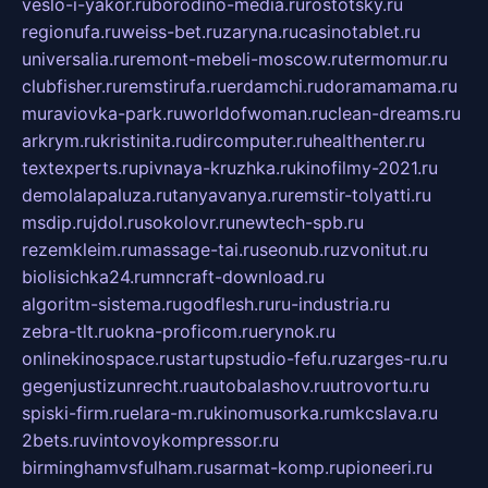
veslo-i-yakor.ru
borodino-media.ru
rostotsky.ru
regionufa.ru
weiss-bet.ru
zaryna.ru
casinotablet.ru
universalia.ru
remont-mebeli-moscow.ru
termomur.ru
clubfisher.ru
remstirufa.ru
erdamchi.ru
doramamama.ru
muraviovka-park.ru
worldofwoman.ru
clean-dreams.ru
arkrym.ru
kristinita.ru
dircomputer.ru
healthenter.ru
textexperts.ru
pivnaya-kruzhka.ru
kinofilmy-2021.ru
demolalapaluza.ru
tanyavanya.ru
remstir-tolyatti.ru
msdip.ru
jdol.ru
sokolovr.ru
newtech-spb.ru
rezemkleim.ru
massage-tai.ru
seonub.ru
zvonitut.ru
biolisichka24.ru
mncraft-download.ru
algoritm-sistema.ru
godflesh.ru
ru-industria.ru
zebra-tlt.ru
okna-proficom.ru
erynok.ru
onlinekinospace.ru
startupstudio-fefu.ru
zarges-ru.ru
gegenjustizunrecht.ru
autobalashov.ru
utrovortu.ru
spiski-firm.ru
elara-m.ru
kinomusorka.ru
mkcslava.ru
2bets.ru
vintovoykompressor.ru
birminghamvsfulham.ru
sarmat-komp.ru
pioneeri.ru