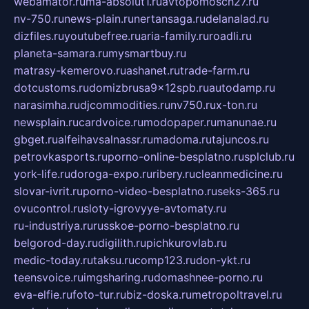
webamator.ru
ma-absolut1.ru
avtopomosch27.ru
nv-750.ru
news-plain.ru
nertansaga.ru
delanalad.ru
dizfiles.ru
youtubefree.ru
aria-family.ru
roadli.ru
planeta-samara.ru
mysmartbuy.ru
matrasy-kemerovo.ru
ashanet.ru
trade-farm.ru
dotcustoms.ru
domizbrusa9x12spb.ru
autodamp.ru
narasimha.ru
djcommodities.ru
nv750.ru
x-ton.ru
newsplain.ru
cardvoice.ru
modopaper.ru
manunae.ru
gbget.ru
alfeihavsalnassr.ru
madoma.ru
tajuncos.ru
petrovkasports.ru
porno-online-besplatno.ru
splclub.ru
york-life.ru
doroga-expo.ru
ribery.ru
cleanmedicine.ru
slovar-ivrit.ru
porno-video-besplatno.ru
seks-365.ru
ovucontrol.ru
sloty-igrovyye-avtomaty.ru
ru-industriya.ru
russkoe-porno-besplatno.ru
belgorod-day.ru
digilith.ru
pichkurovlab.ru
medic-today.ru
taksu.ru
comp123.ru
don-ykt.ru
teensvoice.ru
imgsharing.ru
domashnee-porno.ru
eva-elfie.ru
foto-tur.ru
biz-doska.ru
metropoltravel.ru