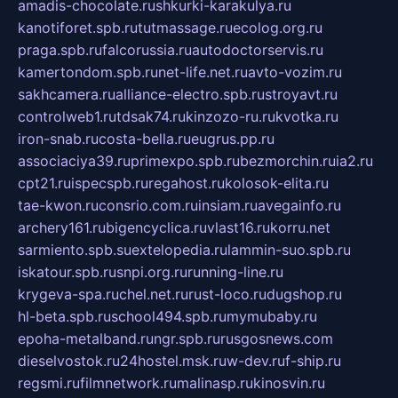
amadis-chocolate.ru
shkurki-karakulya.ru
kanotiforet.spb.ru
tutmassage.ru
ecolog.org.ru
praga.spb.ru
falcorussia.ru
autodoctorservis.ru
kamertondom.spb.ru
net-life.net.ru
avto-vozim.ru
sakhcamera.ru
alliance-electro.spb.ru
stroyavt.ru
controlweb1.ru
tdsak74.ru
kinzozo-ru.ru
kvotka.ru
iron-snab.ru
costa-bella.ru
eugrus.pp.ru
associaciya39.ru
primexpo.spb.ru
bezmorchin.ru
ia2.ru
cpt21.ru
ispecspb.ru
regahost.ru
kolosok-elita.ru
tae-kwon.ru
consrio.com.ru
insiam.ru
avegainfo.ru
archery161.ru
bigencyclica.ru
vlast16.ru
korru.net
sarmiento.spb.su
extelopedia.ru
lammin-suo.spb.ru
iskatour.spb.ru
snpi.org.ru
running-line.ru
krygeva-spa.ru
chel.net.ru
rust-loco.ru
dugshop.ru
hl-beta.spb.ru
school494.spb.ru
mymubaby.ru
epoha-metalband.ru
ngr.spb.ru
rusgosnews.com
dieselvostok.ru
24hostel.msk.ru
w-dev.ru
f-ship.ru
regsmi.ru
filmnetwork.ru
malinasp.ru
kinosvin.ru