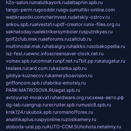
h2o-salon.ru
malutkayork.ru
deltaprim.spb.ru
tango-perm.ru
gooddir.ru
sgv.su
multiki-online.com
webkrasotki.com
cherinvest.ru
detskiy-ostrov.ru
ankou.spb.ru
alvesta1.ru
pdf-creator.ru
nix-files.org.ru
sakhatoday.ru
elektrikersymboler.ru
sputnikyes.ru
golf2club.msk.ru
aeforums.ru
zallclub.ru
multimodal.msk.ru
habaigry.ru
haikko.ru
sobakopedia.ru
isz-fest.ru
ewnc.info
screensaver-clock.net.ru
volnav.spb.ru
comnat.ru
npf.net.ru
7bit.pp.ru
kalugatur.ru
tesiaes.ru
card.com.ru
kazanka.spb.ru
gildiya-kuznecov.ru
kameryboavision.ru
griffoncom.spb.ru
fabrika-emotsiy.ru
PARK-MATROSOVA.RU
agat.spb.ru
avtoyurist-moskva1.ru
hardware.org.ru
схема-авто.рф
dg-lab.ru
angrup.ru
recruiter.spb.ru
music8.spb.ru
krsk124.ru
kubok.spb.ru
romanofforex.ru
analitikaplus.ru
spyonline.ru
zosikamery.ru
sloboda-ural.pp.ru
AUTO-COM.SU
hohota.net
alimy.ru