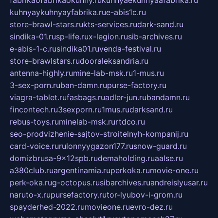
fabrikaofabrikaokuhny.ru
kuhnyaekuhnyaafabrika.ru
kuhnyaykuhnyayfabrika.ru
e-abis1c.ru
store-brawl-stars.ru
kts-services.ru
dark-sand.ru
sindika-01.ru
sp-life.ru
x-legion.ru
sib-archives.ru
e-abis-1-c.ru
sindika01.ru
venda-festival.ru
store-brawlstars.ru
dooraleksandria.ru
antenna-highly.ru
mine-lab-msk.ru
1-mus.ru
3-sex-porn.ru
ban-damn.ru
purse-factory.ru
viagra-tablet.ru
fasbags.ru
adler-jun.ru
bandamn.ru
fincontech.ru
3sexporn.ru
1mus.ru
darksand.ru
rebus-toys.ru
minelab-msk.ru
rtdco.ru
seo-prodvizhenie-sajtov-stroitelnyh-kompanij.ru
card-voice.ru
rulonnyygazon177.ru
snow-guard.ru
domizbrusa-9x12spb.ru
demaholding.ru
aalse.ru
a380club.ru
argentinamia.ru
perkoka.ru
movie-one.ru
perk-oka.ru
g-octopus.ru
sibarchives.ru
andreislyusar.ru
naruto-x.ru
pursefactory.ru
tor-lyubov-i-grom.ru
spayderhed-2022.ru
movieone.ru
evro-dez.ru