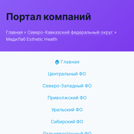
Портал компаний
Главная
»
Северо-Кавказский федеральный округ
»
МедиЛаб Esthetic Health
🏠 Главная
Центральный ФО
Северо-Западный ФО
Приволжский ФО
Уральский ФО
Сибирский ФО
Дальневосточный ФО