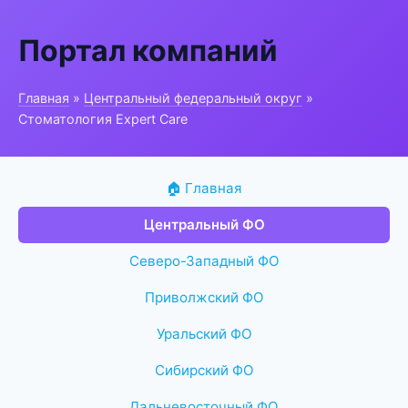
Портал компаний
Главная
»
Центральный федеральный округ
»
Стоматология Expert Care
🏠 Главная
Центральный ФО
Северо-Западный ФО
Приволжский ФО
Уральский ФО
Сибирский ФО
Дальневосточный ФО