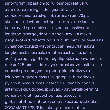
smp-forum.ru
bastion-td.ru
kosmoscreative.ru
avrmotors.ru
art-galadesign.ru
tiffany-c.ru
ecostep-samara.ru
d-p.spb.ru
галактика73.рф
sko.com.ru
davitamebel-spb.ru
fotsis.ru
tesiaes.ru
kokoroyari.spb.ru
blesna-kazan.ru
mossilver.ru
lenderoq.ru
sergeydobrin.ru
tochkazvuka.msk.ru
people-of-art.ru
bezzubova.ru
clubtibet.ru
orior-aks.ru
dynamoauto.ru
szk-favorit.ru
carlines.ru
flatnsk.ru
kingbolenskaner.ru
alex-motor.ru
astroline.net.ru
act1.spb.ru
polyglot.com.ru
gidlipetsk.ru
ooo-driada.ru
detsad125.ru
mir-zdoroviya.ru
bruslanovo.ru
siterem.ru
council.spb.ru
лодкипатриот.рф
kafekolizey.ru
iclub.net.ru
gazon-easy.ru
sugarepilekb.ru
grinox.ru
pylesostineco.ru
msts-ozarenie.ru
kameryjooan.ru
artemovskij.ru
dopler.spb.ru
aid70.ru
metall-perm.ru
ndm.msk.ru
ratingzooshop.ru
apiaccess.ru
globalautotrade.info
bezverhovskoe.ru
drsschool.ru
ZOOSMART.SPB.RU
dalakony.ru
medikijob.ru