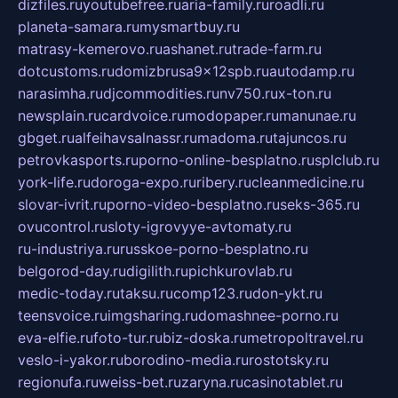
dizfiles.ru
youtubefree.ru
aria-family.ru
roadli.ru
planeta-samara.ru
mysmartbuy.ru
matrasy-kemerovo.ru
ashanet.ru
trade-farm.ru
dotcustoms.ru
domizbrusa9x12spb.ru
autodamp.ru
narasimha.ru
djcommodities.ru
nv750.ru
x-ton.ru
newsplain.ru
cardvoice.ru
modopaper.ru
manunae.ru
gbget.ru
alfeihavsalnassr.ru
madoma.ru
tajuncos.ru
petrovkasports.ru
porno-online-besplatno.ru
splclub.ru
york-life.ru
doroga-expo.ru
ribery.ru
cleanmedicine.ru
slovar-ivrit.ru
porno-video-besplatno.ru
seks-365.ru
ovucontrol.ru
sloty-igrovyye-avtomaty.ru
ru-industriya.ru
russkoe-porno-besplatno.ru
belgorod-day.ru
digilith.ru
pichkurovlab.ru
medic-today.ru
taksu.ru
comp123.ru
don-ykt.ru
teensvoice.ru
imgsharing.ru
domashnee-porno.ru
eva-elfie.ru
foto-tur.ru
biz-doska.ru
metropoltravel.ru
veslo-i-yakor.ru
borodino-media.ru
rostotsky.ru
regionufa.ru
weiss-bet.ru
zaryna.ru
casinotablet.ru