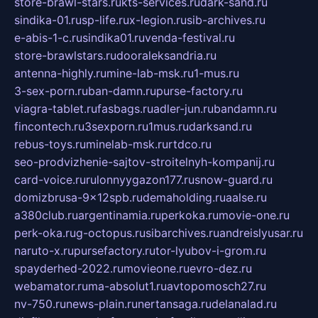
store-brawl-stars.ru
kts-services.ru
dark-sand.ru
sindika-01.ru
sp-life.ru
x-legion.ru
sib-archives.ru
e-abis-1-c.ru
sindika01.ru
venda-festival.ru
store-brawlstars.ru
dooraleksandria.ru
antenna-highly.ru
mine-lab-msk.ru
1-mus.ru
3-sex-porn.ru
ban-damn.ru
purse-factory.ru
viagra-tablet.ru
fasbags.ru
adler-jun.ru
bandamn.ru
fincontech.ru
3sexporn.ru
1mus.ru
darksand.ru
rebus-toys.ru
minelab-msk.ru
rtdco.ru
seo-prodvizhenie-sajtov-stroitelnyh-kompanij.ru
card-voice.ru
rulonnyygazon177.ru
snow-guard.ru
domizbrusa-9x12spb.ru
demaholding.ru
aalse.ru
a380club.ru
argentinamia.ru
perkoka.ru
movie-one.ru
perk-oka.ru
g-octopus.ru
sibarchives.ru
andreislyusar.ru
naruto-x.ru
pursefactory.ru
tor-lyubov-i-grom.ru
spayderhed-2022.ru
movieone.ru
evro-dez.ru
webamator.ru
ma-absolut1.ru
avtopomosch27.ru
nv-750.ru
news-plain.ru
nertansaga.ru
delanalad.ru