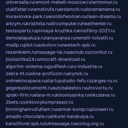
universalia.ru
remont-mebeli-moscow.ru
termomur.ru
clubfisher.ru
remstirufa.ru
erdamchi.ru
doramamama.ru
muraviovka-park.ru
worldofwoman.ru
clean-dreams.ru
arkrym.ru
kristinita.ru
dircomputer.ru
healthenter.ru
textexperts.ru
pivnaya-kruzhka.ru
kinofilmy-2021.ru
demolalapaluza.ru
tanyavanya.ru
remstir-tolyatti.ru
msdip.ru
jdol.ru
sokolovr.ru
newtech-spb.ru
rezemkleim.ru
massage-tai.ru
seonub.ru
zvonitut.ru
biolisichka24.ru
mncraft-download.ru
algoritm-sistema.ru
godflesh.ru
ru-industria.ru
zebra-tlt.ru
okna-proficom.ru
erynok.ru
onlinekinospace.ru
startupstudio-fefu.ru
zarges-ru.ru
gegenjustizunrecht.ru
autobalashov.ru
utrovortu.ru
spiski-firm.ru
elara-m.ru
kinomusorka.ru
mkcslava.ru
2bets.ru
vintovoykompressor.ru
birminghamvsfulham.ru
sarmat-komp.ru
pioneeri.ru
amadis-chocolate.ru
shkurki-karakulya.ru
kanotiforet.spb.ru
tutmassage.ru
ecolog.org.ru