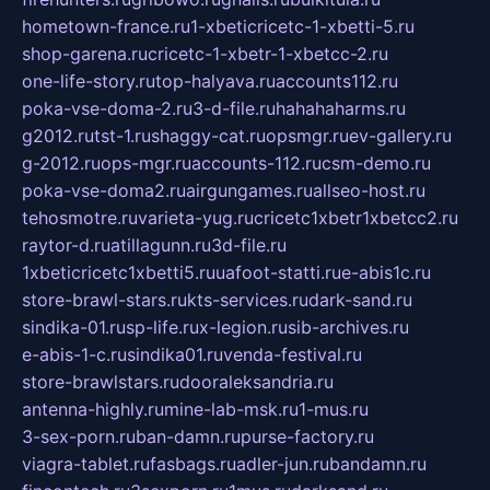
hometown-france.ru
1-xbeticricetc-1-xbetti-5.ru
shop-garena.ru
cricetc-1-xbetr-1-xbetcc-2.ru
one-life-story.ru
top-halyava.ru
accounts112.ru
poka-vse-doma-2.ru
3-d-file.ru
hahahaharms.ru
g2012.ru
tst-1.ru
shaggy-cat.ru
opsmgr.ru
ev-gallery.ru
g-2012.ru
ops-mgr.ru
accounts-112.ru
csm-demo.ru
poka-vse-doma2.ru
airgungames.ru
allseo-host.ru
tehosmotre.ru
varieta-yug.ru
cricetc1xbetr1xbetcc2.ru
raytor-d.ru
atillagunn.ru
3d-file.ru
1xbeticricetc1xbetti5.ru
uafoot-statti.ru
e-abis1c.ru
store-brawl-stars.ru
kts-services.ru
dark-sand.ru
sindika-01.ru
sp-life.ru
x-legion.ru
sib-archives.ru
e-abis-1-c.ru
sindika01.ru
venda-festival.ru
store-brawlstars.ru
dooraleksandria.ru
antenna-highly.ru
mine-lab-msk.ru
1-mus.ru
3-sex-porn.ru
ban-damn.ru
purse-factory.ru
viagra-tablet.ru
fasbags.ru
adler-jun.ru
bandamn.ru