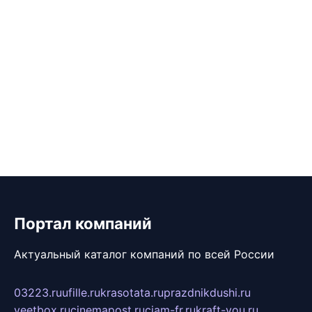
Портал компаний
Актуальный каталог компаний по всей России
03223.ru
ufille.ru
krasotata.ru
prazdnikdushi.ru
veetbox.ru
cinemapost.ru
ciam-fr.ru
kraft-you.ru