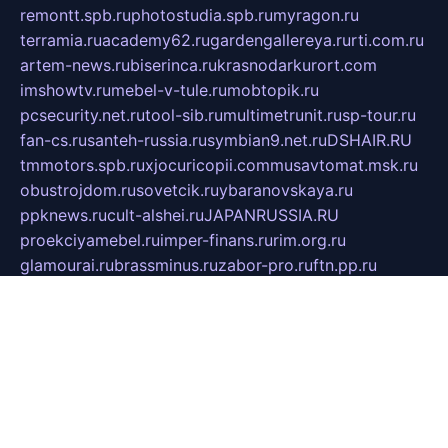
remontt.spb.ru
photostudia.spb.ru
myragon.ru
terramia.ru
academy62.ru
gardengallereya.ru
rti.com.ru
artem-news.ru
biserinca.ru
krasnodarkurort.com
imshowtv.ru
mebel-v-tule.ru
mobtopik.ru
pcsecurity.net.ru
tool-sib.ru
multimetrunit.ru
sp-tour.ru
fan-cs.ru
santeh-russia.ru
symbian9.net.ru
DSHAIR.RU
tmmotors.spb.ru
xjocuricopii.com
musavtomat.msk.ru
obustrojdom.ru
sovetcik.ru
ybaranovskaya.ru
ppknews.ru
cult-alshei.ru
JAPANRUSSIA.RU
proekciyamebel.ru
imper-finans.ru
rim.org.ru
glamourai.ru
brassminus.ru
zabor-pro.ru
ftn.pp.ru
dorogoe58.ru
laimengpacker.ru
kuzova-zapchasti.ru
sageerp.ru
taxodrom.ru
dsrazvitie.ru
hardcity.net.ru
ratinghomegames.ru
topservice25.ru
gubernyan.ru
gtglasslined.ru
ii4.ru
tssport.spb.ru
andorra24.com
blackwallstreet.ru
oboimos.ru
optim-doors.com.ru
ikuch.ru
nycr.org.ru
npa21.ru
vremya-ch.spb.ru
desert000.ru
ivtorgi.ru
ifiori.ru
catalog-statei.ru