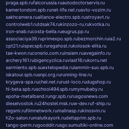
praga.spb.ru
falcorussia.ru
autodoctorservis.ru
kamertondom.spb.ru
net-life.net.ru
avto-vozim.ru
sakhcamera.ru
alliance-electro.spb.ru
stroyavt.ru
controlweb1.ru
tdsak74.ru
kinzozo-ru.ru
kvotka.ru
iron-snab.ru
costa-bella.ru
eugrus.pp.ru
associaciya39.ru
primexpo.spb.ru
bezmorchin.ru
ia2.ru
cpt21.ru
ispecspb.ru
regahost.ru
kolosok-elita.ru
tae-kwon.ru
consrio.com.ru
insiam.ru
avegainfo.ru
archery161.ru
bigencyclica.ru
vlast16.ru
korru.net
sarmiento.spb.su
extelopedia.ru
lammin-suo.spb.ru
iskatour.spb.ru
snpi.org.ru
running-line.ru
krygeva-spa.ru
chel.net.ru
rust-loco.ru
dugshop.ru
hl-beta.spb.ru
school494.spb.ru
mymubaby.ru
epoha-metalband.ru
ngr.spb.ru
rusgosnews.com
dieselvostok.ru
24hostel.msk.ru
w-dev.ru
f-ship.ru
regsmi.ru
filmnetwork.ru
malinasp.ru
kinosvin.ru
h2o-salon.ru
malutkayork.ru
deltaprim.spb.ru
tango-perm.ru
gooddir.ru
sgv.su
multiki-online.com