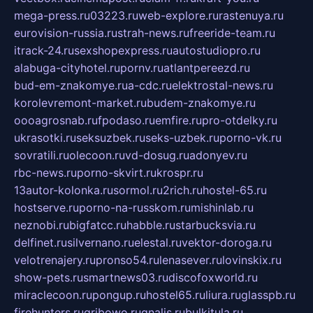
mega-press.ru
03223.ru
web-explore.ru
rastenuya.ru
eurovision-russia.ru
strah-news.ru
freeride-team.ru
itrack-24.ru
sexshopexpress.ru
autostudiopro.ru
alabuga-cityhotel.ru
pornv.ru
atlantpereezd.ru
bud-em-znakomye.ru
a-cdc.ru
elektrostal-news.ru
korolevremont-market.ru
budem-znakomye.ru
oooagrosnab.ru
fpodaso.ru
emfire.ru
pro-otdelky.ru
ukrasotki.ru
seksuzbek.ru
seks-uzbek.ru
porno-vk.ru
sovratili.ru
olecoon.ru
vd-dosug.ru
adonyev.ru
rbc-news.ru
porno-skvirt.ru
krospr.ru
13autor-kolonka.ru
sormol.ru
2rich.ru
hostel-65.ru
hostserve.ru
porno-na-russkom.ru
mishinlab.ru
neznobi.ru
bigfatcc.ru
habble.ru
starbucksvia.ru
delfinet.ru
silvernano.ru
elestal.ru
vektor-doroga.ru
velotrenajery.ru
pronso54.ru
lenasever.ru
lovinskix.ru
show-pets.ru
smartnews03.ru
discofoxworld.ru
miraclecoon.ru
pongup.ru
hostel65.ru
liura.ru
glasspb.ru
firehunters.ru
gribowo.ru
gnalis.ru
bulkitula.ru