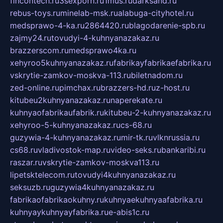
fincontech.ru
3sexporn.ru
1mus.ru
darksand.ru
rebus-toys.ru
minelab-msk.ru
alabuga-cityhotel.ru
medsprawo-4-ka.ru
2864420.ru
blagodarenie-spb.ru
zajmy24.ru
tovudyi-4-kuhnyanazakaz.ru
brazzerscom.ru
medsprawo4ka.ru
xehyroo5kuhnyanazakaz.ru
fabrikayfabrikaefabrika.ru
vskrytie-zamkov-moskva-113.ru
biletnadom.ru
zed-online.ru
pimchax.ru
brazzers-hd.ru
z-host.ru
kitubeu2kuhnyanazakaz.ru
naperekate.ru
kuhnyaofabrikaufabrik.ru
kitubeu-2-kuhnyanazakaz.ru
xehyroo-5-kuhnyanazakaz.ru
cs-68.ru
guzywia-4-kuhnyanazakaz.ru
mir-tk.ru
vlknrussia.ru
cs68.ru
vladivostok-map.ru
video-seks.ru
bankaribi.ru
raszar.ru
vskrytie-zamkov-moskva113.ru
lipetsktelecom.ru
tovudyi4kuhnyanazakaz.ru
seksuzb.ru
guzywia4kuhnyanazakaz.ru
fabrikaofabrikaokuhny.ru
kuhnyaekuhnyaafabrika.ru
kuhnyaykuhnyayfabrika.ru
e-abis1c.ru