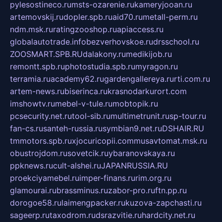
pylesostineco.ru
msts-ozarenie.ru
kameryjooan.ru
artemovskij.ru
dopler.spb.ru
aid70.ru
metall-perm.ru
ndm.msk.ru
ratingzooshop.ru
apiaccess.ru
globalautotrade.info
bezverhovskoe.ru
drsschool.ru
ZOOSMART.SPB.RU
dalakony.ru
medikijob.ru
remontt.spb.ru
photostudia.spb.ru
myragon.ru
terramia.ru
academy62.ru
gardengallereya.ru
rti.com.ru
artem-news.ru
biserinca.ru
krasnodarkurort.com
imshowtv.ru
mebel-v-tule.ru
mobtopik.ru
pcsecurity.net.ru
tool-sib.ru
multimetrunit.ru
sp-tour.ru
fan-cs.ru
santeh-russia.ru
symbian9.net.ru
DSHAIR.RU
tmmotors.spb.ru
xjocuricopii.com
musavtomat.msk.ru
obustrojdom.ru
sovetcik.ru
ybaranovskaya.ru
ppknews.ru
cult-alshei.ru
JAPANRUSSIA.RU
proekciyamebel.ru
imper-finans.ru
rim.org.ru
glamourai.ru
brassminus.ru
zabor-pro.ru
ftn.pp.ru
dorogoe58.ru
laimengpacker.ru
kuzova-zapchasti.ru
sageerp.ru
taxodrom.ru
dsrazvitie.ru
hardcity.net.ru