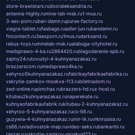
store-brawlstars.ru
dooraleksandria.ru
antenna-highly.ru
mine-lab-msk.ru
1-mus.ru
3-sex-porn.ru
ban-damn.ru
purse-factory.ru
viagra-tablet.ru
fasbags.ru
adler-jun.ru
bandamn.ru
fincontech.ru
3sexporn.ru
1mus.ru
darksand.ru
rebus-toys.ru
minelab-msk.ru
alabuga-cityhotel.ru
medsprawo-4-ka.ru
2864420.ru
blagodarenie-spb.ru
zajmy24.ru
tovudyi-4-kuhnyanazakaz.ru
brazzerscom.ru
medsprawo4ka.ru
xehyroo5kuhnyanazakaz.ru
fabrikayfabrikaefabrika.ru
vskrytie-zamkov-moskva-113.ru
biletnadom.ru
zed-online.ru
pimchax.ru
brazzers-hd.ru
z-host.ru
kitubeu2kuhnyanazakaz.ru
naperekate.ru
kuhnyaofabrikaufabrik.ru
kitubeu-2-kuhnyanazakaz.ru
xehyroo-5-kuhnyanazakaz.ru
cs-68.ru
guzywia-4-kuhnyanazakaz.ru
mir-tk.ru
vlknrussia.ru
cs68.ru
vladivostok-map.ru
video-seks.ru
bankaribi.ru
raszar.ru
vskrytie-zamkov-moskva113.ru