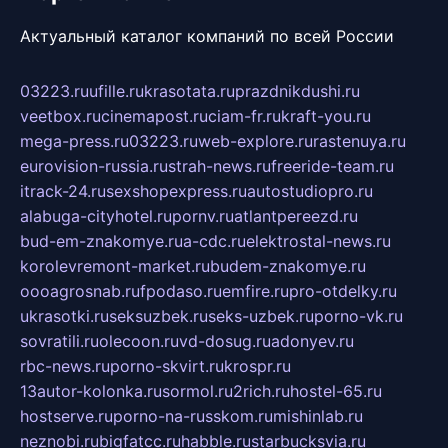
Актуальный каталог компаний по всей России
03223.ru
ufille.ru
krasotata.ru
prazdnikdushi.ru
veetbox.ru
cinemapost.ru
ciam-fr.ru
kraft-you.ru
mega-press.ru
03223.ru
web-explore.ru
rastenuya.ru
eurovision-russia.ru
strah-news.ru
freeride-team.ru
itrack-24.ru
sexshopexpress.ru
autostudiopro.ru
alabuga-cityhotel.ru
pornv.ru
atlantpereezd.ru
bud-em-znakomye.ru
a-cdc.ru
elektrostal-news.ru
korolevremont-market.ru
budem-znakomye.ru
oooagrosnab.ru
fpodaso.ru
emfire.ru
pro-otdelky.ru
ukrasotki.ru
seksuzbek.ru
seks-uzbek.ru
porno-vk.ru
sovratili.ru
olecoon.ru
vd-dosug.ru
adonyev.ru
rbc-news.ru
porno-skvirt.ru
krospr.ru
13autor-kolonka.ru
sormol.ru
2rich.ru
hostel-65.ru
hostserve.ru
porno-na-russkom.ru
mishinlab.ru
neznobi.ru
bigfatcc.ru
habble.ru
starbucksvia.ru