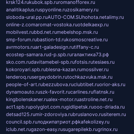
krsk124.ru
kubok.spb.ru
romanofforex.ru
analitikaplus.ru
spyonline.ru
zosikamery.ru
sloboda-ural.pp.ru
AUTO-COM.SU
hohota.net
alimy.ru
online-z.com
aromat-vostoka.ru
otdelkaexp.ru
mobilvest.ru
bbd.net.ru
mebelshop.msk.ru
smp-forum.ru
bastion-td.ru
kosmoscreative.ru
avrmotors.ru
art-galadesign.ru
tiffany-c.ru
ecostep-samara.ru
d-p.spb.ru
галактика73.рф
sko.com.ru
davitamebel-spb.ru
fotsis.ru
tesiaes.ru
kokoroyari.spb.ru
blesna-kazan.ru
mossilver.ru
lenderoq.ru
sergeydobrin.ru
tochkazvuka.msk.ru
people-of-art.ru
bezzubova.ru
clubtibet.ru
orior-aks.ru
dynamoauto.ru
szk-favorit.ru
carlines.ru
flatnsk.ru
kingbolenskaner.ru
alex-motor.ru
astroline.net.ru
act1.spb.ru
polyglot.com.ru
gidlipetsk.ru
ooo-driada.ru
detsad125.ru
mir-zdoroviya.ru
bruslanovo.ru
siterem.ru
council.spb.ru
лодкипатриот.рф
kafekolizey.ru
iclub.net.ru
gazon-easy.ru
sugarepilekb.ru
grinox.ru