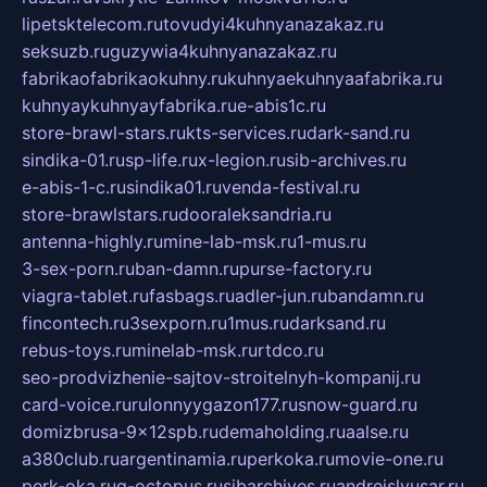
lipetsktelecom.ru
tovudyi4kuhnyanazakaz.ru
seksuzb.ru
guzywia4kuhnyanazakaz.ru
fabrikaofabrikaokuhny.ru
kuhnyaekuhnyaafabrika.ru
kuhnyaykuhnyayfabrika.ru
e-abis1c.ru
store-brawl-stars.ru
kts-services.ru
dark-sand.ru
sindika-01.ru
sp-life.ru
x-legion.ru
sib-archives.ru
e-abis-1-c.ru
sindika01.ru
venda-festival.ru
store-brawlstars.ru
dooraleksandria.ru
antenna-highly.ru
mine-lab-msk.ru
1-mus.ru
3-sex-porn.ru
ban-damn.ru
purse-factory.ru
viagra-tablet.ru
fasbags.ru
adler-jun.ru
bandamn.ru
fincontech.ru
3sexporn.ru
1mus.ru
darksand.ru
rebus-toys.ru
minelab-msk.ru
rtdco.ru
seo-prodvizhenie-sajtov-stroitelnyh-kompanij.ru
card-voice.ru
rulonnyygazon177.ru
snow-guard.ru
domizbrusa-9x12spb.ru
demaholding.ru
aalse.ru
a380club.ru
argentinamia.ru
perkoka.ru
movie-one.ru
perk-oka.ru
g-octopus.ru
sibarchives.ru
andreislyusar.ru