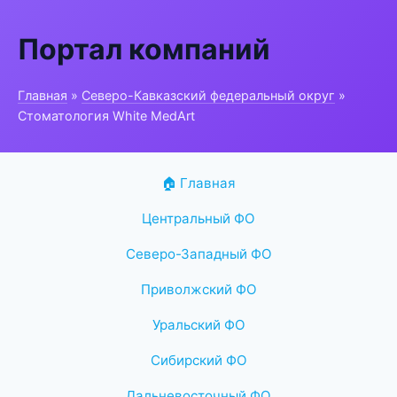
Портал компаний
Главная
»
Северо-Кавказский федеральный округ
»
Стоматология White MedArt
🏠 Главная
Центральный ФО
Северо-Западный ФО
Приволжский ФО
Уральский ФО
Сибирский ФО
Дальневосточный ФО