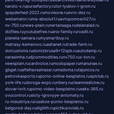
naruto-x.ru
pursefactory.ru
tor-lyubov-i-grom.ru
spayderhed-2022.ru
movieone.ru
evro-dez.ru
webamator.ru
ma-absolut1.ru
avtopomosch27.ru
nv-750.ru
news-plain.ru
nertansaga.ru
delanalad.ru
dizfiles.ru
youtubefree.ru
aria-family.ru
roadli.ru
planeta-samara.ru
mysmartbuy.ru
matrasy-kemerovo.ru
ashanet.ru
trade-farm.ru
dotcustoms.ru
domizbrusa9x12spb.ru
autodamp.ru
narasimha.ru
djcommodities.ru
nv750.ru
x-ton.ru
newsplain.ru
cardvoice.ru
modopaper.ru
manunae.ru
gbget.ru
alfeihavsalnassr.ru
madoma.ru
tajuncos.ru
petrovkasports.ru
porno-online-besplatno.ru
splclub.ru
york-life.ru
doroga-expo.ru
ribery.ru
cleanmedicine.ru
slovar-ivrit.ru
porno-video-besplatno.ru
seks-365.ru
ovucontrol.ru
sloty-igrovyye-avtomaty.ru
ru-industriya.ru
russkoe-porno-besplatno.ru
belgorod-day.ru
digilith.ru
pichkurovlab.ru