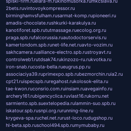
spiski-firm.ru
elara-m.ru
kinomusorka.ru
mkcslava.ru
2bets.ru
vintovoykompressor.ru
birminghamvsfulham.ru
sarmat-komp.ru
pioneeri.ru
amadis-chocolate.ru
shkurki-karakulya.ru
kanotiforet.spb.ru
tutmassage.ru
ecolog.org.ru
praga.spb.ru
falcorussia.ru
autodoctorservis.ru
kamertondom.spb.ru
net-life.net.ru
avto-vozim.ru
sakhcamera.ru
alliance-electro.spb.ru
stroyavt.ru
controlweb1.ru
tdsak74.ru
kinzozo-ru.ru
kvotka.ru
iron-snab.ru
costa-bella.ru
eugrus.pp.ru
associaciya39.ru
primexpo.spb.ru
bezmorchin.ru
ia2.ru
cpt21.ru
ispecspb.ru
regahost.ru
kolosok-elita.ru
tae-kwon.ru
consrio.com.ru
insiam.ru
avegainfo.ru
archery161.ru
bigencyclica.ru
vlast16.ru
korru.net
sarmiento.spb.su
extelopedia.ru
lammin-suo.spb.ru
iskatour.spb.ru
snpi.org.ru
running-line.ru
krygeva-spa.ru
chel.net.ru
rust-loco.ru
dugshop.ru
hl-beta.spb.ru
school494.spb.ru
mymubaby.ru