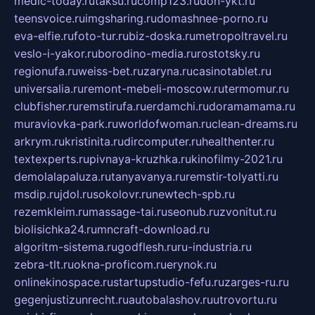
medic-today.ru
taksu.ru
comp123.ru
don-ykt.ru
teensvoice.ru
imgsharing.ru
domashnee-porno.ru
eva-elfie.ru
foto-tur.ru
biz-doska.ru
metropoltravel.ru
veslo-i-yakor.ru
borodino-media.ru
rostotsky.ru
regionufa.ru
weiss-bet.ru
zaryna.ru
casinotablet.ru
universalia.ru
remont-mebeli-moscow.ru
termomur.ru
clubfisher.ru
remstirufa.ru
erdamchi.ru
doramamama.ru
muraviovka-park.ru
worldofwoman.ru
clean-dreams.ru
arkrym.ru
kristinita.ru
dircomputer.ru
healthenter.ru
textexperts.ru
pivnaya-kruzhka.ru
kinofilmy-2021.ru
demolalapaluza.ru
tanyavanya.ru
remstir-tolyatti.ru
msdip.ru
jdol.ru
sokolovr.ru
newtech-spb.ru
rezemkleim.ru
massage-tai.ru
seonub.ru
zvonitut.ru
biolisichka24.ru
mncraft-download.ru
algoritm-sistema.ru
godflesh.ru
ru-industria.ru
zebra-tlt.ru
okna-proficom.ru
erynok.ru
onlinekinospace.ru
startupstudio-fefu.ru
zarges-ru.ru
gegenjustizunrecht.ru
autobalashov.ru
utrovortu.ru