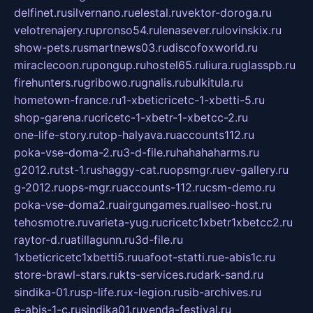
delfinet.ru
silvernano.ru
elestal.ru
vektor-doroga.ru
velotrenajery.ru
pronso54.ru
lenasever.ru
lovinskix.ru
show-pets.ru
smartnews03.ru
discofoxworld.ru
miraclecoon.ru
pongup.ru
hostel65.ru
liura.ru
glasspb.ru
firehunters.ru
gribowo.ru
gnalis.ru
bulkitula.ru
hometown-france.ru
1-xbeticricetc-1-xbetti-5.ru
shop-garena.ru
cricetc-1-xbetr-1-xbetcc-2.ru
one-life-story.ru
top-halyava.ru
accounts112.ru
poka-vse-doma-2.ru
3-d-file.ru
hahahaharms.ru
g2012.ru
tst-1.ru
shaggy-cat.ru
opsmgr.ru
ev-gallery.ru
g-2012.ru
ops-mgr.ru
accounts-112.ru
csm-demo.ru
poka-vse-doma2.ru
airgungames.ru
allseo-host.ru
tehosmotre.ru
varieta-yug.ru
cricetc1xbetr1xbetcc2.ru
raytor-d.ru
atillagunn.ru
3d-file.ru
1xbeticricetc1xbetti5.ru
uafoot-statti.ru
e-abis1c.ru
store-brawl-stars.ru
kts-services.ru
dark-sand.ru
sindika-01.ru
sp-life.ru
x-legion.ru
sib-archives.ru
e-abis-1-c.ru
sindika01.ru
venda-festival.ru