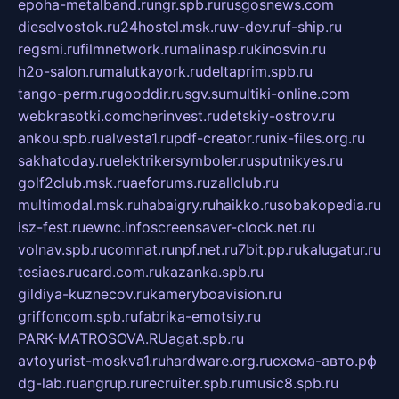
epoha-metalband.ru
ngr.spb.ru
rusgosnews.com
dieselvostok.ru
24hostel.msk.ru
w-dev.ru
f-ship.ru
regsmi.ru
filmnetwork.ru
malinasp.ru
kinosvin.ru
h2o-salon.ru
malutkayork.ru
deltaprim.spb.ru
tango-perm.ru
gooddir.ru
sgv.su
multiki-online.com
webkrasotki.com
cherinvest.ru
detskiy-ostrov.ru
ankou.spb.ru
alvesta1.ru
pdf-creator.ru
nix-files.org.ru
sakhatoday.ru
elektrikersymboler.ru
sputnikyes.ru
golf2club.msk.ru
aeforums.ru
zallclub.ru
multimodal.msk.ru
habaigry.ru
haikko.ru
sobakopedia.ru
isz-fest.ru
ewnc.info
screensaver-clock.net.ru
volnav.spb.ru
comnat.ru
npf.net.ru
7bit.pp.ru
kalugatur.ru
tesiaes.ru
card.com.ru
kazanka.spb.ru
gildiya-kuznecov.ru
kameryboavision.ru
griffoncom.spb.ru
fabrika-emotsiy.ru
PARK-MATROSOVA.RU
agat.spb.ru
avtoyurist-moskva1.ru
hardware.org.ru
схема-авто.рф
dg-lab.ru
angrup.ru
recruiter.spb.ru
music8.spb.ru