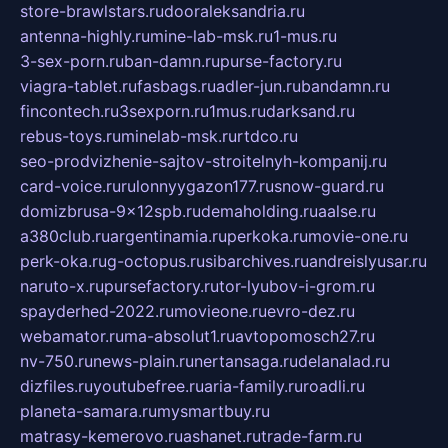
store-brawlstars.ru
dooraleksandria.ru
antenna-highly.ru
mine-lab-msk.ru
1-mus.ru
3-sex-porn.ru
ban-damn.ru
purse-factory.ru
viagra-tablet.ru
fasbags.ru
adler-jun.ru
bandamn.ru
fincontech.ru
3sexporn.ru
1mus.ru
darksand.ru
rebus-toys.ru
minelab-msk.ru
rtdco.ru
seo-prodvizhenie-sajtov-stroitelnyh-kompanij.ru
card-voice.ru
rulonnyygazon177.ru
snow-guard.ru
domizbrusa-9x12spb.ru
demaholding.ru
aalse.ru
a380club.ru
argentinamia.ru
perkoka.ru
movie-one.ru
perk-oka.ru
g-octopus.ru
sibarchives.ru
andreislyusar.ru
naruto-x.ru
pursefactory.ru
tor-lyubov-i-grom.ru
spayderhed-2022.ru
movieone.ru
evro-dez.ru
webamator.ru
ma-absolut1.ru
avtopomosch27.ru
nv-750.ru
news-plain.ru
nertansaga.ru
delanalad.ru
dizfiles.ru
youtubefree.ru
aria-family.ru
roadli.ru
planeta-samara.ru
mysmartbuy.ru
matrasy-kemerovo.ru
ashanet.ru
trade-farm.ru