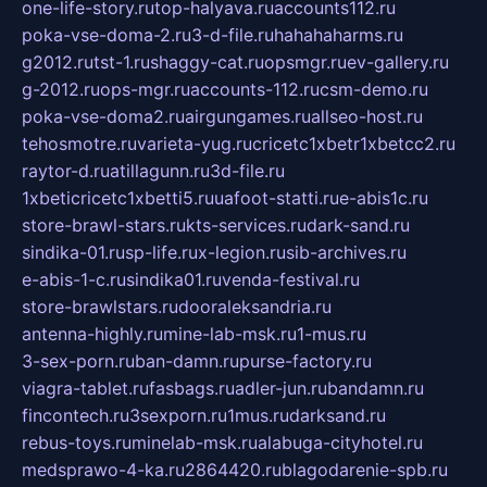
one-life-story.ru
top-halyava.ru
accounts112.ru
poka-vse-doma-2.ru
3-d-file.ru
hahahaharms.ru
g2012.ru
tst-1.ru
shaggy-cat.ru
opsmgr.ru
ev-gallery.ru
g-2012.ru
ops-mgr.ru
accounts-112.ru
csm-demo.ru
poka-vse-doma2.ru
airgungames.ru
allseo-host.ru
tehosmotre.ru
varieta-yug.ru
cricetc1xbetr1xbetcc2.ru
raytor-d.ru
atillagunn.ru
3d-file.ru
1xbeticricetc1xbetti5.ru
uafoot-statti.ru
e-abis1c.ru
store-brawl-stars.ru
kts-services.ru
dark-sand.ru
sindika-01.ru
sp-life.ru
x-legion.ru
sib-archives.ru
e-abis-1-c.ru
sindika01.ru
venda-festival.ru
store-brawlstars.ru
dooraleksandria.ru
antenna-highly.ru
mine-lab-msk.ru
1-mus.ru
3-sex-porn.ru
ban-damn.ru
purse-factory.ru
viagra-tablet.ru
fasbags.ru
adler-jun.ru
bandamn.ru
fincontech.ru
3sexporn.ru
1mus.ru
darksand.ru
rebus-toys.ru
minelab-msk.ru
alabuga-cityhotel.ru
medsprawo-4-ka.ru
2864420.ru
blagodarenie-spb.ru