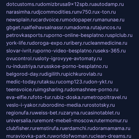
dotcustoms.ru
domizbrusa9x12spb.ru
autodamp.ru
narasimha.ru
djcommodities.ru
nv750.ru
x-ton.ru
newsplain.ru
cardvoice.ru
modopaper.ru
manunae.ru
gbget.ru
alfeihavsalnassr.ru
madoma.ru
tajuncos.ru
petrovkasports.ru
porno-online-besplatno.ru
splclub.ru
york-life.ru
doroga-expo.ru
ribery.ru
cleanmedicine.ru
slovar-ivrit.ru
porno-video-besplatno.ru
seks-365.ru
ovucontrol.ru
sloty-igrovyye-avtomaty.ru
ru-industriya.ru
russkoe-porno-besplatno.ru
belgorod-day.ru
digilith.ru
pichkurovlab.ru
medic-today.ru
taksu.ru
comp123.ru
don-ykt.ru
teensvoice.ru
imgsharing.ru
domashnee-porno.ru
eva-elfie.ru
foto-tur.ru
biz-doska.ru
metropoltravel.ru
veslo-i-yakor.ru
borodino-media.ru
rostotsky.ru
regionufa.ru
weiss-bet.ru
zaryna.ru
casinotablet.ru
universalia.ru
remont-mebeli-moscow.ru
termomur.ru
clubfisher.ru
remstirufa.ru
erdamchi.ru
doramamama.ru
muraviovka-park.ru
worldofwoman.ru
clean-dreams.ru