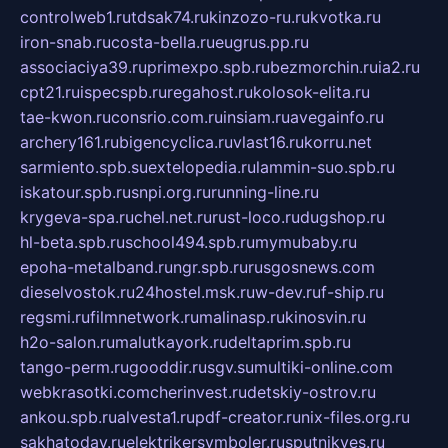
controlweb1.ru
tdsak74.ru
kinzozo-ru.ru
kvotka.ru
iron-snab.ru
costa-bella.ru
eugrus.pp.ru
associaciya39.ru
primexpo.spb.ru
bezmorchin.ru
ia2.ru
cpt21.ru
ispecspb.ru
regahost.ru
kolosok-elita.ru
tae-kwon.ru
consrio.com.ru
insiam.ru
avegainfo.ru
archery161.ru
bigencyclica.ru
vlast16.ru
korru.net
sarmiento.spb.su
extelopedia.ru
lammin-suo.spb.ru
iskatour.spb.ru
snpi.org.ru
running-line.ru
krygeva-spa.ru
chel.net.ru
rust-loco.ru
dugshop.ru
hl-beta.spb.ru
school494.spb.ru
mymubaby.ru
epoha-metalband.ru
ngr.spb.ru
rusgosnews.com
dieselvostok.ru
24hostel.msk.ru
w-dev.ru
f-ship.ru
regsmi.ru
filmnetwork.ru
malinasp.ru
kinosvin.ru
h2o-salon.ru
malutkayork.ru
deltaprim.spb.ru
tango-perm.ru
gooddir.ru
sgv.su
multiki-online.com
webkrasotki.com
cherinvest.ru
detskiy-ostrov.ru
ankou.spb.ru
alvesta1.ru
pdf-creator.ru
nix-files.org.ru
sakhatoday.ru
elektrikersymboler.ru
sputnikyes.ru