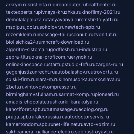
arkrym.ru
kristinita.ru
dircomputer.ru
healthenter.ru
textexperts.ru
pivnaya-kruzhka.ru
kinofilmy-2021.ru
demolalapaluza.ru
tanyavanya.ru
remstir-tolyatti.ru
msdip.ru
jdol.ru
sokolovr.ru
newtech-spb.ru
rezemkleim.ru
massage-tai.ru
seonub.ru
zvonitut.ru
biolisichka24.ru
mncraft-download.ru
algoritm-sistema.ru
godflesh.ru
ru-industria.ru
zebra-tlt.ru
okna-proficom.ru
erynok.ru
onlinekinospace.ru
startupstudio-fefu.ru
zarges-ru.ru
gegenjustizunrecht.ru
autobalashov.ru
utrovortu.ru
spiski-firm.ru
elara-m.ru
kinomusorka.ru
mkcslava.ru
2bets.ru
vintovoykompressor.ru
birminghamvsfulham.ru
sarmat-komp.ru
pioneeri.ru
amadis-chocolate.ru
shkurki-karakulya.ru
kanotiforet.spb.ru
tutmassage.ru
ecolog.org.ru
praga.spb.ru
falcorussia.ru
autodoctorservis.ru
kamertondom.spb.ru
net-life.net.ru
avto-vozim.ru
sakhcamera.ru
alliance-electro.spb.ru
stroyavt.ru