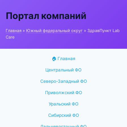
Портал компаний
Главная
»
Южный федеральный округ
» ЗдравПункт Lab
Care
🏠 Главная
Центральный ФО
Северо-Западный ФО
Приволжский ФО
Уральский ФО
Сибирский ФО
Дальневосточный ФО