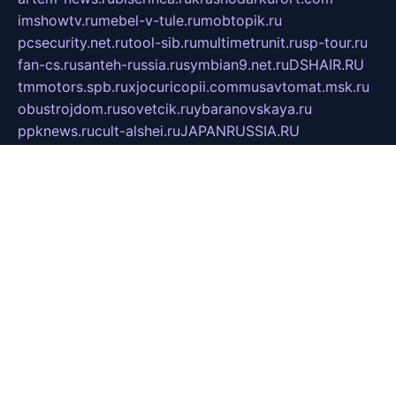
imshowtv.ru
mebel-v-tule.ru
mobtopik.ru
pcsecurity.net.ru
tool-sib.ru
multimetrunit.ru
sp-tour.ru
fan-cs.ru
santeh-russia.ru
symbian9.net.ru
DSHAIR.RU
tmmotors.spb.ru
xjocuricopii.com
musavtomat.msk.ru
obustrojdom.ru
sovetcik.ru
ybaranovskaya.ru
ppknews.ru
cult-alshei.ru
JAPANRUSSIA.RU
proekciyamebel.ru
imper-finans.ru
rim.org.ru
glamourai.ru
brassminus.ru
zabor-pro.ru
ftn.pp.ru
dorogoe58.ru
laimengpacker.ru
kuzova-zapchasti.ru
sageerp.ru
taxodrom.ru
dsrazvitie.ru
hardcity.net.ru
ratinghomegames.ru
topservice25.ru
gubernyan.ru
gtglasslined.ru
ii4.ru
tssport.spb.ru
andorra24.com
blackwallstreet.ru
oboimos.ru
optim-doors.com.ru
ikuch.ru
nycr.org.ru
npa21.ru
vremya-ch.spb.ru
desert000.ru
ivtorgi.ru
ifiori.ru
catalog-statei.ru
dcv.org.ru
spetsmaster174.ru
ipkameryhiseeu.ru
dum26.ru
ruspol.spb.ru
fr-opendp.ru
kam-solnyshko.ru
cheyenne-arapaho.ru
sevzapmetal.spb.ru