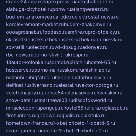
itrack-24.ru
sexshopexpress.ru
autostudiopro.ru
alabuga-cityhotel.ru
pornv.ru
atlantpereezd.ru
bud-em-znakomye.ru
a-cdc.ru
elektrostal-news.ru
korolevremont-market.ru
budem-znakomye.ru
oooagrosnab.ru
fpodaso.ru
emfire.ru
pro-otdelky.ru
ukrasotki.ru
seksuzbek.ru
seks-uzbek.ru
porno-vk.ru
sovratili.ru
olecoon.ru
vd-dosug.ru
adonyev.ru
rbc-news.ru
porno-skvirt.ru
krospr.ru
13autor-kolonka.ru
sormol.ru
2rich.ru
hostel-65.ru
hostserve.ru
porno-na-russkom.ru
mishinlab.ru
neznobi.ru
bigfatcc.ru
habble.ru
starbucksvia.ru
delfinet.ru
silvernano.ru
elestal.ru
vektor-doroga.ru
velotrenajery.ru
pronso54.ru
lenasever.ru
lovinskix.ru
show-pets.ru
smartnews03.ru
discofoxworld.ru
miraclecoon.ru
pongup.ru
hostel65.ru
liura.ru
glasspb.ru
firehunters.ru
gribowo.ru
gnalis.ru
bulkitula.ru
hometown-france.ru
1-xbeticricetc-1-xbetti-5.ru
shop-garena.ru
cricetc-1-xbetr-1-xbetcc-2.ru