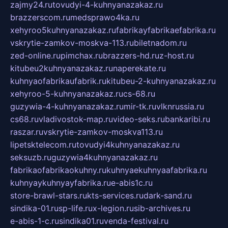
zajmy24.ru
tovudyi-4-kuhnyanazakaz.ru
brazzerscom.ru
medsprawo4ka.ru
xehyroo5kuhnyanazakaz.ru
fabrikayfabrikaefabrika.ru
vskrytie-zamkov-moskva-113.ru
biletnadom.ru
zed-online.ru
pimchax.ru
brazzers-hd.ru
z-host.ru
kitubeu2kuhnyanazakaz.ru
naperekate.ru
kuhnyaofabrikaufabrik.ru
kitubeu-2-kuhnyanazakaz.ru
xehyroo-5-kuhnyanazakaz.ru
cs-68.ru
guzywia-4-kuhnyanazakaz.ru
mir-tk.ru
vlknrussia.ru
cs68.ru
vladivostok-map.ru
video-seks.ru
bankaribi.ru
raszar.ru
vskrytie-zamkov-moskva113.ru
lipetsktelecom.ru
tovudyi4kuhnyanazakaz.ru
seksuzb.ru
guzywia4kuhnyanazakaz.ru
fabrikaofabrikaokuhny.ru
kuhnyaekuhnyaafabrika.ru
kuhnyaykuhnyayfabrika.ru
e-abis1c.ru
store-brawl-stars.ru
kts-services.ru
dark-sand.ru
sindika-01.ru
sp-life.ru
x-legion.ru
sib-archives.ru
e-abis-1-c.ru
sindika01.ru
venda-festival.ru