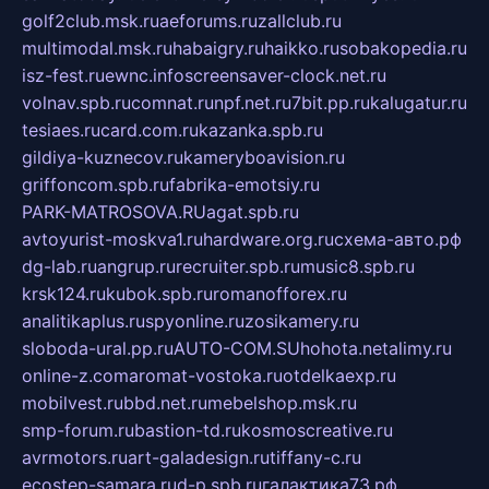
golf2club.msk.ru
aeforums.ru
zallclub.ru
multimodal.msk.ru
habaigry.ru
haikko.ru
sobakopedia.ru
isz-fest.ru
ewnc.info
screensaver-clock.net.ru
volnav.spb.ru
comnat.ru
npf.net.ru
7bit.pp.ru
kalugatur.ru
tesiaes.ru
card.com.ru
kazanka.spb.ru
gildiya-kuznecov.ru
kameryboavision.ru
griffoncom.spb.ru
fabrika-emotsiy.ru
PARK-MATROSOVA.RU
agat.spb.ru
avtoyurist-moskva1.ru
hardware.org.ru
схема-авто.рф
dg-lab.ru
angrup.ru
recruiter.spb.ru
music8.spb.ru
krsk124.ru
kubok.spb.ru
romanofforex.ru
analitikaplus.ru
spyonline.ru
zosikamery.ru
sloboda-ural.pp.ru
AUTO-COM.SU
hohota.net
alimy.ru
online-z.com
aromat-vostoka.ru
otdelkaexp.ru
mobilvest.ru
bbd.net.ru
mebelshop.msk.ru
smp-forum.ru
bastion-td.ru
kosmoscreative.ru
avrmotors.ru
art-galadesign.ru
tiffany-c.ru
ecostep-samara.ru
d-p.spb.ru
галактика73.рф