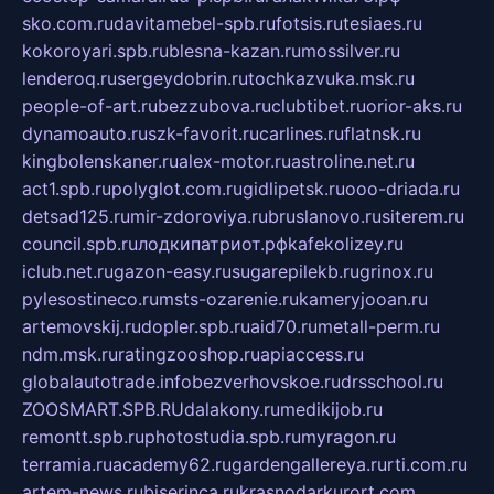
sko.com.ru
davitamebel-spb.ru
fotsis.ru
tesiaes.ru
kokoroyari.spb.ru
blesna-kazan.ru
mossilver.ru
lenderoq.ru
sergeydobrin.ru
tochkazvuka.msk.ru
people-of-art.ru
bezzubova.ru
clubtibet.ru
orior-aks.ru
dynamoauto.ru
szk-favorit.ru
carlines.ru
flatnsk.ru
kingbolenskaner.ru
alex-motor.ru
astroline.net.ru
act1.spb.ru
polyglot.com.ru
gidlipetsk.ru
ooo-driada.ru
detsad125.ru
mir-zdoroviya.ru
bruslanovo.ru
siterem.ru
council.spb.ru
лодкипатриот.рф
kafekolizey.ru
iclub.net.ru
gazon-easy.ru
sugarepilekb.ru
grinox.ru
pylesostineco.ru
msts-ozarenie.ru
kameryjooan.ru
artemovskij.ru
dopler.spb.ru
aid70.ru
metall-perm.ru
ndm.msk.ru
ratingzooshop.ru
apiaccess.ru
globalautotrade.info
bezverhovskoe.ru
drsschool.ru
ZOOSMART.SPB.RU
dalakony.ru
medikijob.ru
remontt.spb.ru
photostudia.spb.ru
myragon.ru
terramia.ru
academy62.ru
gardengallereya.ru
rti.com.ru
artem-news.ru
biserinca.ru
krasnodarkurort.com