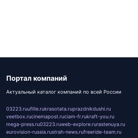
Портал компаний
Актуальный каталог компаний по всей России
03223.ru
ufille.ru
krasotata.ru
prazdnikdushi.ru
veetbox.ru
cinemapost.ru
ciam-fr.ru
kraft-you.ru
mega-press.ru
03223.ru
web-explore.ru
rastenuya.ru
eurovision-russia.ru
strah-news.ru
freeride-team.ru