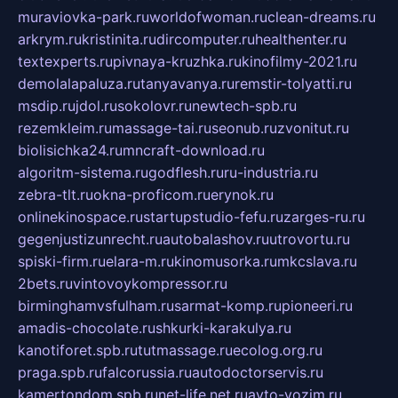
muraviovka-park.ru
worldofwoman.ru
clean-dreams.ru
arkrym.ru
kristinita.ru
dircomputer.ru
healthenter.ru
textexperts.ru
pivnaya-kruzhka.ru
kinofilmy-2021.ru
demolalapaluza.ru
tanyavanya.ru
remstir-tolyatti.ru
msdip.ru
jdol.ru
sokolovr.ru
newtech-spb.ru
rezemkleim.ru
massage-tai.ru
seonub.ru
zvonitut.ru
biolisichka24.ru
mncraft-download.ru
algoritm-sistema.ru
godflesh.ru
ru-industria.ru
zebra-tlt.ru
okna-proficom.ru
erynok.ru
onlinekinospace.ru
startupstudio-fefu.ru
zarges-ru.ru
gegenjustizunrecht.ru
autobalashov.ru
utrovortu.ru
spiski-firm.ru
elara-m.ru
kinomusorka.ru
mkcslava.ru
2bets.ru
vintovoykompressor.ru
birminghamvsfulham.ru
sarmat-komp.ru
pioneeri.ru
amadis-chocolate.ru
shkurki-karakulya.ru
kanotiforet.spb.ru
tutmassage.ru
ecolog.org.ru
praga.spb.ru
falcorussia.ru
autodoctorservis.ru
kamertondom.spb.ru
net-life.net.ru
avto-vozim.ru