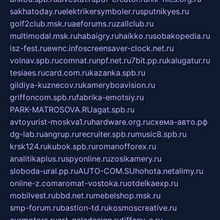
sakhatoday.ru
elektrikersymboler.ru
sputnikyes.ru
golf2club.msk.ru
aeforums.ru
zallclub.ru
multimodal.msk.ru
habaigry.ru
haikko.ru
sobakopedia.ru
isz-fest.ru
ewnc.info
screensaver-clock.net.ru
volnav.spb.ru
comnat.ru
npf.net.ru
7bit.pp.ru
kalugatur.ru
tesiaes.ru
card.com.ru
kazanka.spb.ru
gildiya-kuznecov.ru
kameryboavision.ru
griffoncom.spb.ru
fabrika-emotsiy.ru
PARK-MATROSOVA.RU
agat.spb.ru
avtoyurist-moskva1.ru
hardware.org.ru
схема-авто.рф
dg-lab.ru
angrup.ru
recruiter.spb.ru
music8.spb.ru
krsk124.ru
kubok.spb.ru
romanofforex.ru
analitikaplus.ru
spyonline.ru
zosikamery.ru
sloboda-ural.pp.ru
AUTO-COM.SU
hohota.net
alimy.ru
online-z.com
aromat-vostoka.ru
otdelkaexp.ru
mobilvest.ru
bbd.net.ru
mebelshop.msk.ru
smp-forum.ru
bastion-td.ru
kosmoscreative.ru