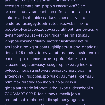
avrmotors.ru
art-galadesign.ru
tiffany-c.ru
ecostep-samara.ru
d-p.spb.ru
галактика73.рф
sko.com.ru
davitamebel-spb.ru
fotsis.ru
tesiaes.ru
kokoroyari.spb.ru
blesna-kazan.ru
mossilver.ru
lenderoq.ru
sergeydobrin.ru
tochkazvuka.msk.ru
people-of-art.ru
bezzubova.ru
clubtibet.ru
orior-aks.ru
dynamoauto.ru
szk-favorit.ru
carlines.ru
flatnsk.ru
kingbolenskaner.ru
alex-motor.ru
astroline.net.ru
act1.spb.ru
polyglot.com.ru
gidlipetsk.ru
ooo-driada.ru
detsad125.ru
mir-zdoroviya.ru
bruslanovo.ru
siterem.ru
council.spb.ru
лодкипатриот.рф
kafekolizey.ru
iclub.net.ru
gazon-easy.ru
sugarepilekb.ru
grinox.ru
pylesostineco.ru
msts-ozarenie.ru
kameryjooan.ru
artemovskij.ru
dopler.spb.ru
aid70.ru
metall-perm.ru
ndm.msk.ru
ratingzooshop.ru
apiaccess.ru
globalautotrade.info
bezverhovskoe.ru
drsschool.ru
ZOOSMART.SPB.RU
dalakony.ru
medikijob.ru
remontt.spb.ru
photostudia.spb.ru
myragon.ru