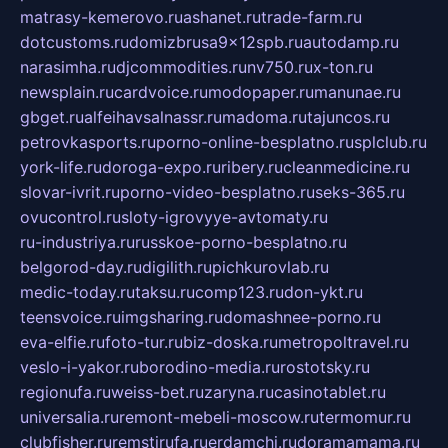
matrasy-kemerovo.ru
ashanet.ru
trade-farm.ru
dotcustoms.ru
domizbrusa9x12spb.ru
autodamp.ru
narasimha.ru
djcommodities.ru
nv750.ru
x-ton.ru
newsplain.ru
cardvoice.ru
modopaper.ru
manunae.ru
gbget.ru
alfeihavsalnassr.ru
madoma.ru
tajuncos.ru
petrovkasports.ru
porno-online-besplatno.ru
splclub.ru
york-life.ru
doroga-expo.ru
ribery.ru
cleanmedicine.ru
slovar-ivrit.ru
porno-video-besplatno.ru
seks-365.ru
ovucontrol.ru
sloty-igrovyye-avtomaty.ru
ru-industriya.ru
russkoe-porno-besplatno.ru
belgorod-day.ru
digilith.ru
pichkurovlab.ru
medic-today.ru
taksu.ru
comp123.ru
don-ykt.ru
teensvoice.ru
imgsharing.ru
domashnee-porno.ru
eva-elfie.ru
foto-tur.ru
biz-doska.ru
metropoltravel.ru
veslo-i-yakor.ru
borodino-media.ru
rostotsky.ru
regionufa.ru
weiss-bet.ru
zaryna.ru
casinotablet.ru
universalia.ru
remont-mebeli-moscow.ru
termomur.ru
clubfisher.ru
remstirufa.ru
erdamchi.ru
doramamama.ru