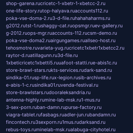
shop-garena.ru
cricetc-1-xbetr-1-xbetcc-2.ru
one-life-story.ru
top-halyava.ru
accounts112.ru
poka-vse-doma-2.ru
3-d-file.ru
hahahaharms.ru
g2012.ru
tst-1.ru
shaggy-cat.ru
opsmgr.ru
ev-gallery.ru
g-2012.ru
ops-mgr.ru
accounts-112.ru
csm-demo.ru
poka-vse-doma2.ru
airgungames.ru
allseo-host.ru
tehosmotre.ru
varieta-yug.ru
cricetc1xbetr1xbetcc2.ru
raytor-d.ru
atillagunn.ru
3d-file.ru
1xbeticricetc1xbetti5.ru
uafoot-statti.ru
e-abis1c.ru
store-brawl-stars.ru
kts-services.ru
dark-sand.ru
sindika-01.ru
sp-life.ru
x-legion.ru
sib-archives.ru
e-abis-1-c.ru
sindika01.ru
venda-festival.ru
store-brawlstars.ru
dooraleksandria.ru
antenna-highly.ru
mine-lab-msk.ru
1-mus.ru
3-sex-porn.ru
ban-damn.ru
purse-factory.ru
viagra-tablet.ru
fasbags.ru
adler-jun.ru
bandamn.ru
fincontech.ru
3sexporn.ru
1mus.ru
darksand.ru
rebus-toys.ru
minelab-msk.ru
alabuga-cityhotel.ru