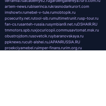
terramia.ru
academy62.ru
gardengallereya.ru
rti.com.ru
artem-news.ru
biserinca.ru
krasnodarkurort.com
imshowtv.ru
mebel-v-tule.ru
mobtopik.ru
pcsecurity.net.ru
tool-sib.ru
multimetrunit.ru
sp-tour.ru
fan-cs.ru
santeh-russia.ru
symbian9.net.ru
DSHAIR.RU
tmmotors.spb.ru
xjocuricopii.com
musavtomat.msk.ru
obustrojdom.ru
sovetcik.ru
ybaranovskaya.ru
ppknews.ru
cult-alshei.ru
JAPANRUSSIA.RU
proekciyamebel.ru
imper-finans.ru
rim.org.ru
glamourai.ru
brassminus.ru
zabor-pro.ru
ftn.pp.ru
dorogoe58.ru
laimengpacker.ru
kuzova-zapchasti.ru
sageerp.ru
taxodrom.ru
dsrazvitie.ru
hardcity.net.ru
ratinghomegames.ru
topservice25.ru
gubernyan.ru
gtglasslined.ru
ii4.ru
tssport.spb.ru
andorra24.com
blackwallstreet.ru
oboimos.ru
optim-doors.com.ru
ikuch.ru
nycr.org.ru
npa21.ru
vremya-ch.spb.ru
desert000.ru
ivtorgi.ru
ifiori.ru
catalog-statei.ru
dcv.org.ru
spetsmaster174.ru
ipkameryhiseeu.ru