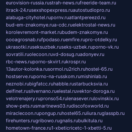
eurovision-russia.ru
strah-news.ru
freeride-team.ru
itrack-24.ru
sexshopexpress.ru
autostudiopro.ru
alabuga-cityhotel.ru
pornv.ru
atlantpereezd.ru
bud-em-znakomye.ru
a-cdc.ru
elektrostal-news.ru
korolevremont-market.ru
budem-znakomye.ru
oooagrosnab.ru
fpodaso.ru
emfire.ru
pro-otdelky.ru
ukrasotki.ru
seksuzbek.ru
seks-uzbek.ru
porno-vk.ru
sovratili.ru
olecoon.ru
vd-dosug.ru
adonyev.ru
rbc-news.ru
porno-skvirt.ru
krospr.ru
13autor-kolonka.ru
sormol.ru
2rich.ru
hostel-65.ru
hostserve.ru
porno-na-russkom.ru
mishinlab.ru
neznobi.ru
bigfatcc.ru
habble.ru
starbucksvia.ru
delfinet.ru
silvernano.ru
elestal.ru
vektor-doroga.ru
velotrenajery.ru
pronso54.ru
lenasever.ru
lovinskix.ru
show-pets.ru
smartnews03.ru
discofoxworld.ru
miraclecoon.ru
pongup.ru
hostel65.ru
liura.ru
glasspb.ru
firehunters.ru
gribowo.ru
gnalis.ru
bulkitula.ru
hometown-france.ru
1-xbeticricetc-1-xbetti-5.ru