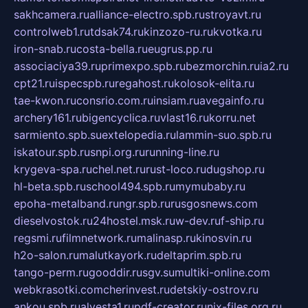
sakhcamera.ru
alliance-electro.spb.ru
stroyavt.ru
controlweb1.ru
tdsak74.ru
kinzozo-ru.ru
kvotka.ru
iron-snab.ru
costa-bella.ru
eugrus.pp.ru
associaciya39.ru
primexpo.spb.ru
bezmorchin.ru
ia2.ru
cpt21.ru
ispecspb.ru
regahost.ru
kolosok-elita.ru
tae-kwon.ru
consrio.com.ru
insiam.ru
avegainfo.ru
archery161.ru
bigencyclica.ru
vlast16.ru
korru.net
sarmiento.spb.su
extelopedia.ru
lammin-suo.spb.ru
iskatour.spb.ru
snpi.org.ru
running-line.ru
krygeva-spa.ru
chel.net.ru
rust-loco.ru
dugshop.ru
hl-beta.spb.ru
school494.spb.ru
mymubaby.ru
epoha-metalband.ru
ngr.spb.ru
rusgosnews.com
dieselvostok.ru
24hostel.msk.ru
w-dev.ru
f-ship.ru
regsmi.ru
filmnetwork.ru
malinasp.ru
kinosvin.ru
h2o-salon.ru
malutkayork.ru
deltaprim.spb.ru
tango-perm.ru
gooddir.ru
sgv.su
multiki-online.com
webkrasotki.com
cherinvest.ru
detskiy-ostrov.ru
ankou.spb.ru
alvesta1.ru
pdf-creator.ru
nix-files.org.ru