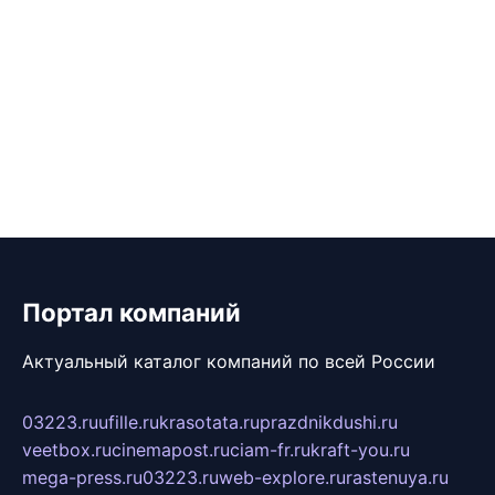
Портал компаний
Актуальный каталог компаний по всей России
03223.ru
ufille.ru
krasotata.ru
prazdnikdushi.ru
veetbox.ru
cinemapost.ru
ciam-fr.ru
kraft-you.ru
mega-press.ru
03223.ru
web-explore.ru
rastenuya.ru