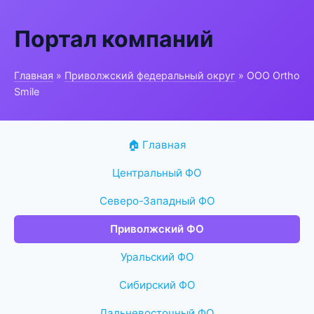
Портал компаний
Главная
»
Приволжский федеральный округ
» ООО Ortho
Smile
🏠 Главная
Центральный ФО
Северо-Западный ФО
Приволжский ФО
Уральский ФО
Сибирский ФО
Дальневосточный ФО