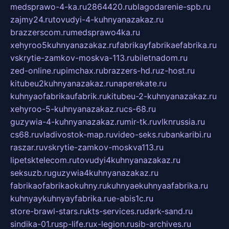
medsprawo-4-ka.ru
2864420.ru
blagodarenie-spb.ru
zajmy24.ru
tovudyi-4-kuhnyanazakaz.ru
brazzerscom.ru
medsprawo4ka.ru
xehyroo5kuhnyanazakaz.ru
fabrikayfabrikaefabrika.ru
vskrytie-zamkov-moskva-113.ru
biletnadom.ru
zed-online.ru
pimchax.ru
brazzers-hd.ru
z-host.ru
kitubeu2kuhnyanazakaz.ru
naperekate.ru
kuhnyaofabrikaufabrik.ru
kitubeu-2-kuhnyanazakaz.ru
xehyroo-5-kuhnyanazakaz.ru
cs-68.ru
guzywia-4-kuhnyanazakaz.ru
mir-tk.ru
vlknrussia.ru
cs68.ru
vladivostok-map.ru
video-seks.ru
bankaribi.ru
raszar.ru
vskrytie-zamkov-moskva113.ru
lipetsktelecom.ru
tovudyi4kuhnyanazakaz.ru
seksuzb.ru
guzywia4kuhnyanazakaz.ru
fabrikaofabrikaokuhny.ru
kuhnyaekuhnyaafabrika.ru
kuhnyaykuhnyayfabrika.ru
e-abis1c.ru
store-brawl-stars.ru
kts-services.ru
dark-sand.ru
sindika-01.ru
sp-life.ru
x-legion.ru
sib-archives.ru