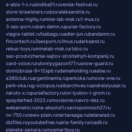
e-abis-1-c.ru
sindika01.ru
venda-festival.ru
store-brawlstars.ru
dooraleksandria.ru
antenna-highly.ru
mine-lab-msk.ru
1-mus.ru
3-sex-porn.ru
ban-damn.ru
purse-factory.ru
viagra-tablet.ru
fasbags.ru
adler-jun.ru
bandamn.ru
fincontech.ru
3sexporn.ru
1mus.ru
darksand.ru
rebus-toys.ru
minelab-msk.ru
rtdco.ru
seo-prodvizhenie-sajtov-stroitelnyh-kompanij.ru
card-voice.ru
rulonnyygazon177.ru
snow-guard.ru
domizbrusa-9x12spb.ru
demaholding.ru
aalse.ru
a380club.ru
argentinamia.ru
perkoka.ru
movie-one.ru
perk-oka.ru
g-octopus.ru
sibarchives.ru
andreislyusar.ru
naruto-x.ru
pursefactory.ru
tor-lyubov-i-grom.ru
spayderhed-2022.ru
movieone.ru
evro-dez.ru
webamator.ru
ma-absolut1.ru
avtopomosch27.ru
nv-750.ru
news-plain.ru
nertansaga.ru
delanalad.ru
dizfiles.ru
youtubefree.ru
aria-family.ru
roadli.ru
planeta-samara.ru
mysmartbuy.ru