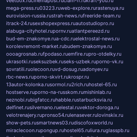
veetbox.ru
cinemapost.ru
ciam-fr.ru
kraft-you.ru
mega-press.ru
03223.ru
web-explore.ru
rastenuya.ru
eurovision-russia.ru
strah-news.ru
freeride-team.ru
itrack-24.ru
sexshopexpress.ru
autostudiopro.ru
alabuga-cityhotel.ru
pornv.ru
atlantpereezd.ru
bud-em-znakomye.ru
a-cdc.ru
elektrostal-news.ru
korolevremont-market.ru
budem-znakomye.ru
oooagrosnab.ru
fpodaso.ru
emfire.ru
pro-otdelky.ru
ukrasotki.ru
seksuzbek.ru
seks-uzbek.ru
porno-vk.ru
sovratili.ru
olecoon.ru
vd-dosug.ru
adonyev.ru
rbc-news.ru
porno-skvirt.ru
krospr.ru
13autor-kolonka.ru
sormol.ru
2rich.ru
hostel-65.ru
hostserve.ru
porno-na-russkom.ru
mishinlab.ru
neznobi.ru
bigfatcc.ru
habble.ru
starbucksvia.ru
delfinet.ru
silvernano.ru
elestal.ru
vektor-doroga.ru
velotrenajery.ru
pronso54.ru
lenasever.ru
lovinskix.ru
show-pets.ru
smartnews03.ru
discofoxworld.ru
miraclecoon.ru
pongup.ru
hostel65.ru
liura.ru
glasspb.ru