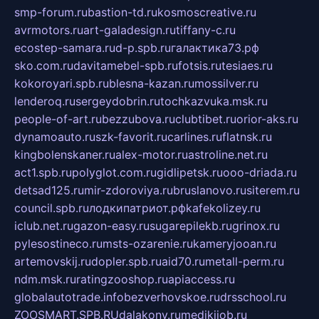
smp-forum.ru
bastion-td.ru
kosmoscreative.ru
avrmotors.ru
art-galadesign.ru
tiffany-c.ru
ecostep-samara.ru
d-p.spb.ru
галактика73.рф
sko.com.ru
davitamebel-spb.ru
fotsis.ru
tesiaes.ru
kokoroyari.spb.ru
blesna-kazan.ru
mossilver.ru
lenderoq.ru
sergeydobrin.ru
tochkazvuka.msk.ru
people-of-art.ru
bezzubova.ru
clubtibet.ru
orior-aks.ru
dynamoauto.ru
szk-favorit.ru
carlines.ru
flatnsk.ru
kingbolenskaner.ru
alex-motor.ru
astroline.net.ru
act1.spb.ru
polyglot.com.ru
gidlipetsk.ru
ooo-driada.ru
detsad125.ru
mir-zdoroviya.ru
bruslanovo.ru
siterem.ru
council.spb.ru
лодкипатриот.рф
kafekolizey.ru
iclub.net.ru
gazon-easy.ru
sugarepilekb.ru
grinox.ru
pylesostineco.ru
msts-ozarenie.ru
kameryjooan.ru
artemovskij.ru
dopler.spb.ru
aid70.ru
metall-perm.ru
ndm.msk.ru
ratingzooshop.ru
apiaccess.ru
globalautotrade.info
bezverhovskoe.ru
drsschool.ru
ZOOSMART.SPB.RU
dalakony.ru
medikijob.ru