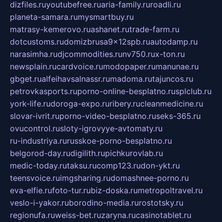
dizfiles.ru
youtubefree.ru
aria-family.ru
roadli.ru
planeta-samara.ru
mysmartbuy.ru
matrasy-kemerovo.ru
ashanet.ru
trade-farm.ru
dotcustoms.ru
domizbrusa9x12spb.ru
autodamp.ru
narasimha.ru
djcommodities.ru
nv750.ru
x-ton.ru
newsplain.ru
cardvoice.ru
modopaper.ru
manunae.ru
gbget.ru
alfeihavsalnassr.ru
madoma.ru
tajuncos.ru
petrovkasports.ru
porno-online-besplatno.ru
splclub.ru
york-life.ru
doroga-expo.ru
ribery.ru
cleanmedicine.ru
slovar-ivrit.ru
porno-video-besplatno.ru
seks-365.ru
ovucontrol.ru
sloty-igrovyye-avtomaty.ru
ru-industriya.ru
russkoe-porno-besplatno.ru
belgorod-day.ru
digilith.ru
pichkurovlab.ru
medic-today.ru
taksu.ru
comp123.ru
don-ykt.ru
teensvoice.ru
imgsharing.ru
domashnee-porno.ru
eva-elfie.ru
foto-tur.ru
biz-doska.ru
metropoltravel.ru
veslo-i-yakor.ru
borodino-media.ru
rostotsky.ru
regionufa.ru
weiss-bet.ru
zaryna.ru
casinotablet.ru