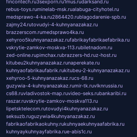
fincontech.ru
3sexporn.ru
1mus.ru
darksand.ru
rebus-toys.ru
minelab-msk.ru
alabuga-cityhotel.ru
medsprawo-4-ka.ru
2864420.ru
blagodarenie-spb.ru
zajmy24.ru
tovudyi-4-kuhnyanazakaz.ru
brazzerscom.ru
medsprawo4ka.ru
xehyroo5kuhnyanazakaz.ru
fabrikayfabrikaefabrika.ru
vskrytie-zamkov-moskva-113.ru
biletnadom.ru
zed-online.ru
pimchax.ru
brazzers-hd.ru
z-host.ru
kitubeu2kuhnyanazakaz.ru
naperekate.ru
kuhnyaofabrikaufabrik.ru
kitubeu-2-kuhnyanazakaz.ru
xehyroo-5-kuhnyanazakaz.ru
cs-68.ru
guzywia-4-kuhnyanazakaz.ru
mir-tk.ru
vlknrussia.ru
cs68.ru
vladivostok-map.ru
video-seks.ru
bankaribi.ru
raszar.ru
vskrytie-zamkov-moskva113.ru
lipetsktelecom.ru
tovudyi4kuhnyanazakaz.ru
seksuzb.ru
guzywia4kuhnyanazakaz.ru
fabrikaofabrikaokuhny.ru
kuhnyaekuhnyaafabrika.ru
kuhnyaykuhnyayfabrika.ru
e-abis1c.ru