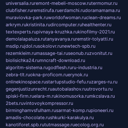
universalia.ru
remont-mebeli-moscow.ru
termomur.ru
clubfisher.ru
remstirufa.ru
erdamchi.ru
doramamama.ru
muraviovka-park.ru
worldofwoman.ru
clean-dreams.ru
arkrym.ru
kristinita.ru
dircomputer.ru
healthenter.ru
textexperts.ru
pivnaya-kruzhka.ru
kinofilmy-2021.ru
demolalapaluza.ru
tanyavanya.ru
remstir-tolyatti.ru
msdip.ru
jdol.ru
sokolovr.ru
newtech-spb.ru
rezemkleim.ru
massage-tai.ru
seonub.ru
zvonitut.ru
biolisichka24.ru
mncraft-download.ru
algoritm-sistema.ru
godflesh.ru
ru-industria.ru
zebra-tlt.ru
okna-proficom.ru
erynok.ru
onlinekinospace.ru
startupstudio-fefu.ru
zarges-ru.ru
gegenjustizunrecht.ru
autobalashov.ru
utrovortu.ru
spiski-firm.ru
elara-m.ru
kinomusorka.ru
mkcslava.ru
2bets.ru
vintovoykompressor.ru
birminghamvsfulham.ru
sarmat-komp.ru
pioneeri.ru
amadis-chocolate.ru
shkurki-karakulya.ru
kanotiforet.spb.ru
tutmassage.ru
ecolog.org.ru