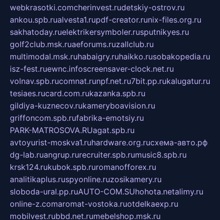
webkrasotki.com
cherinvest.ru
detskiy-ostrov.ru
ankou.spb.ru
alvesta1.ru
pdf-creator.ru
nix-files.org.ru
sakhatoday.ru
elektrikersymboler.ru
sputnikyes.ru
golf2club.msk.ru
aeforums.ru
zallclub.ru
multimodal.msk.ru
habaigry.ru
haikko.ru
sobakopedia.ru
isz-fest.ru
ewnc.info
screensaver-clock.net.ru
volnav.spb.ru
comnat.ru
npf.net.ru
7bit.pp.ru
kalugatur.ru
tesiaes.ru
card.com.ru
kazanka.spb.ru
gildiya-kuznecov.ru
kameryboavision.ru
griffoncom.spb.ru
fabrika-emotsiy.ru
PARK-MATROSOVA.RU
agat.spb.ru
avtoyurist-moskva1.ru
hardware.org.ru
схема-авто.рф
dg-lab.ru
angrup.ru
recruiter.spb.ru
music8.spb.ru
krsk124.ru
kubok.spb.ru
romanofforex.ru
analitikaplus.ru
spyonline.ru
zosikamery.ru
sloboda-ural.pp.ru
AUTO-COM.SU
hohota.net
alimy.ru
online-z.com
aromat-vostoka.ru
otdelkaexp.ru
mobilvest.ru
bbd.net.ru
mebelshop.msk.ru