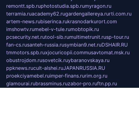
remontt.spb.ru
photostudia.spb.ru
myragon.ru
terramia.ru
academy62.ru
gardengallereya.ru
rti.com.ru
artem-news.ru
biserinca.ru
krasnodarkurort.com
imshowtv.ru
mebel-v-tule.ru
mobtopik.ru
pcsecurity.net.ru
tool-sib.ru
multimetrunit.ru
sp-tour.ru
fan-cs.ru
santeh-russia.ru
symbian9.net.ru
DSHAIR.RU
tmmotors.spb.ru
xjocuricopii.com
musavtomat.msk.ru
obustrojdom.ru
sovetcik.ru
ybaranovskaya.ru
ppknews.ru
cult-alshei.ru
JAPANRUSSIA.RU
proekciyamebel.ru
imper-finans.ru
rim.org.ru
glamourai.ru
brassminus.ru
zabor-pro.ru
ftn.pp.ru
dorogoe58.ru
laimengpacker.ru
kuzova-zapchasti.ru
sageerp.ru
taxodrom.ru
dsrazvitie.ru
hardcity.net.ru
ratinghomegames.ru
topservice25.ru
gubernyan.ru
gtglasslined.ru
ii4.ru
tssport.spb.ru
andorra24.com
blackwallstreet.ru
oboimos.ru
optim-doors.com.ru
ikuch.ru
nycr.org.ru
npa21.ru
vremya-ch.spb.ru
desert000.ru
ivtorgi.ru
ifiori.ru
catalog-statei.ru