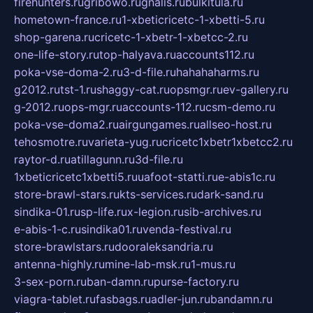
firehunters.ru
gribowo.ru
gnalis.ru
bulkitula.ru
hometown-france.ru
1-xbeticricetc-1-xbetti-5.ru
shop-garena.ru
cricetc-1-xbetr-1-xbetcc-2.ru
one-life-story.ru
top-halyava.ru
accounts112.ru
poka-vse-doma-2.ru
3-d-file.ru
hahahaharms.ru
g2012.ru
tst-1.ru
shaggy-cat.ru
opsmgr.ru
ev-gallery.ru
g-2012.ru
ops-mgr.ru
accounts-112.ru
csm-demo.ru
poka-vse-doma2.ru
airgungames.ru
allseo-host.ru
tehosmotre.ru
varieta-yug.ru
cricetc1xbetr1xbetcc2.ru
raytor-d.ru
atillagunn.ru
3d-file.ru
1xbeticricetc1xbetti5.ru
uafoot-statti.ru
e-abis1c.ru
store-brawl-stars.ru
kts-services.ru
dark-sand.ru
sindika-01.ru
sp-life.ru
x-legion.ru
sib-archives.ru
e-abis-1-c.ru
sindika01.ru
venda-festival.ru
store-brawlstars.ru
dooraleksandria.ru
antenna-highly.ru
mine-lab-msk.ru
1-mus.ru
3-sex-porn.ru
ban-damn.ru
purse-factory.ru
viagra-tablet.ru
fasbags.ru
adler-jun.ru
bandamn.ru