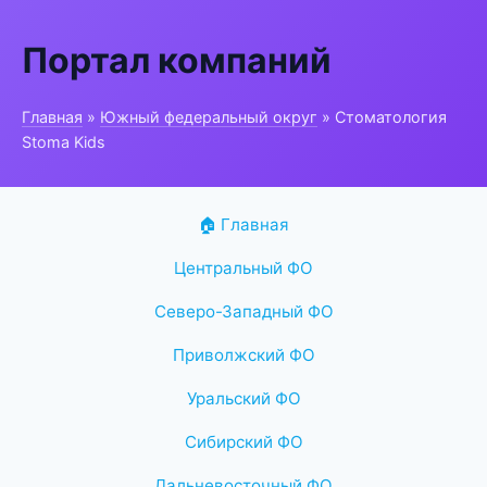
Портал компаний
Главная
»
Южный федеральный округ
» Стоматология
Stoma Kids
🏠 Главная
Центральный ФО
Северо-Западный ФО
Приволжский ФО
Уральский ФО
Сибирский ФО
Дальневосточный ФО