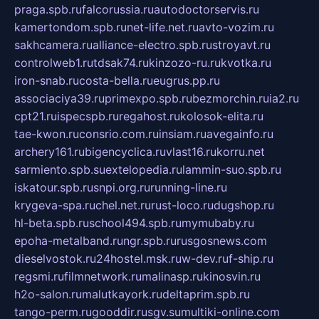
praga.spb.ru
falcorussia.ru
autodoctorservis.ru
kamertondom.spb.ru
net-life.net.ru
avto-vozim.ru
sakhcamera.ru
alliance-electro.spb.ru
stroyavt.ru
controlweb1.ru
tdsak74.ru
kinzozo-ru.ru
kvotka.ru
iron-snab.ru
costa-bella.ru
eugrus.pp.ru
associaciya39.ru
primexpo.spb.ru
bezmorchin.ru
ia2.ru
cpt21.ru
ispecspb.ru
regahost.ru
kolosok-elita.ru
tae-kwon.ru
consrio.com.ru
insiam.ru
avegainfo.ru
archery161.ru
bigencyclica.ru
vlast16.ru
korru.net
sarmiento.spb.su
extelopedia.ru
lammin-suo.spb.ru
iskatour.spb.ru
snpi.org.ru
running-line.ru
krygeva-spa.ru
chel.net.ru
rust-loco.ru
dugshop.ru
hl-beta.spb.ru
school494.spb.ru
mymubaby.ru
epoha-metalband.ru
ngr.spb.ru
rusgosnews.com
dieselvostok.ru
24hostel.msk.ru
w-dev.ru
f-ship.ru
regsmi.ru
filmnetwork.ru
malinasp.ru
kinosvin.ru
h2o-salon.ru
malutkayork.ru
deltaprim.spb.ru
tango-perm.ru
gooddir.ru
sgv.su
multiki-online.com