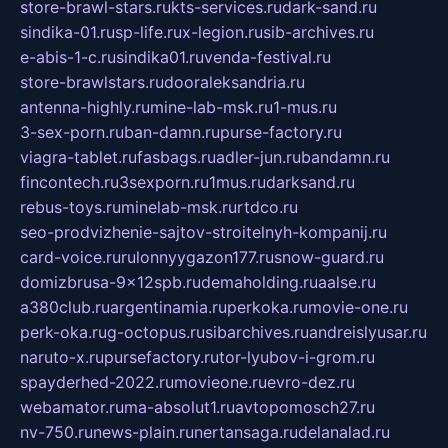
store-brawl-stars.ru
kts-services.ru
dark-sand.ru
sindika-01.ru
sp-life.ru
x-legion.ru
sib-archives.ru
e-abis-1-c.ru
sindika01.ru
venda-festival.ru
store-brawlstars.ru
dooraleksandria.ru
antenna-highly.ru
mine-lab-msk.ru
1-mus.ru
3-sex-porn.ru
ban-damn.ru
purse-factory.ru
viagra-tablet.ru
fasbags.ru
adler-jun.ru
bandamn.ru
fincontech.ru
3sexporn.ru
1mus.ru
darksand.ru
rebus-toys.ru
minelab-msk.ru
rtdco.ru
seo-prodvizhenie-sajtov-stroitelnyh-kompanij.ru
card-voice.ru
rulonnyygazon177.ru
snow-guard.ru
domizbrusa-9x12spb.ru
demaholding.ru
aalse.ru
a380club.ru
argentinamia.ru
perkoka.ru
movie-one.ru
perk-oka.ru
g-octopus.ru
sibarchives.ru
andreislyusar.ru
naruto-x.ru
pursefactory.ru
tor-lyubov-i-grom.ru
spayderhed-2022.ru
movieone.ru
evro-dez.ru
webamator.ru
ma-absolut1.ru
avtopomosch27.ru
nv-750.ru
news-plain.ru
nertansaga.ru
delanalad.ru