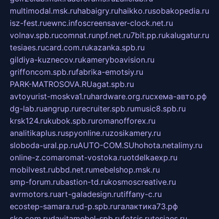
multimodal.msk.ru
habaigry.ru
haikko.ru
sobakopedia.ru
isz-fest.ru
ewnc.info
screensaver-clock.net.ru
volnav.spb.ru
comnat.ru
npf.net.ru
7bit.pp.ru
kalugatur.ru
tesiaes.ru
card.com.ru
kazanka.spb.ru
gildiya-kuznecov.ru
kameryboavision.ru
griffoncom.spb.ru
fabrika-emotsiy.ru
PARK-MATROSOVA.RU
agat.spb.ru
avtoyurist-moskva1.ru
hardware.org.ru
схема-авто.рф
dg-lab.ru
angrup.ru
recruiter.spb.ru
music8.spb.ru
krsk124.ru
kubok.spb.ru
romanofforex.ru
analitikaplus.ru
spyonline.ru
zosikamery.ru
sloboda-ural.pp.ru
AUTO-COM.SU
hohota.net
alimy.ru
online-z.com
aromat-vostoka.ru
otdelkaexp.ru
mobilvest.ru
bbd.net.ru
mebelshop.msk.ru
smp-forum.ru
bastion-td.ru
kosmoscreative.ru
avrmotors.ru
art-galadesign.ru
tiffany-c.ru
ecostep-samara.ru
d-p.spb.ru
галактика73.рф
sko.com.ru
davitamebel-spb.ru
fotsis.ru
tesiaes.ru