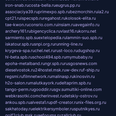
iron-snab.ru
costa-bella.ru
eugrus.pp.ru
associaciya39.ru
primexpo.spb.ru
bezmorchin.ru
ia2.ru
cpt21.ru
ispecspb.ru
regahost.ru
kolosok-elita.ru
tae-kwon.ru
consrio.com.ru
insiam.ru
avegainfo.ru
archery161.ru
bigencyclica.ru
vlast16.ru
korru.net
sarmiento.spb.su
extelopedia.ru
lammin-suo.spb.ru
iskatour.spb.ru
snpi.org.ru
running-line.ru
krygeva-spa.ru
chel.net.ru
rust-loco.ru
dugshop.ru
hl-beta.spb.ru
school494.spb.ru
mymubaby.ru
epoha-metalband.ru
ngr.spb.ru
rusgosnews.com
dieselvostok.ru
24hostel.msk.ru
w-dev.ru
f-ship.ru
regsmi.ru
filmnetwork.ru
malinasp.ru
kinosvin.ru
h2o-salon.ru
malutkayork.ru
deltaprim.spb.ru
tango-perm.ru
gooddir.ru
sgv.su
multiki-online.com
webkrasotki.com
cherinvest.ru
detskiy-ostrov.ru
ankou.spb.ru
alvesta1.ru
pdf-creator.ru
nix-files.org.ru
sakhatoday.ru
elektrikersymboler.ru
sputnikyes.ru
golf2club.msk.ru
aeforums.ru
zallclub.ru