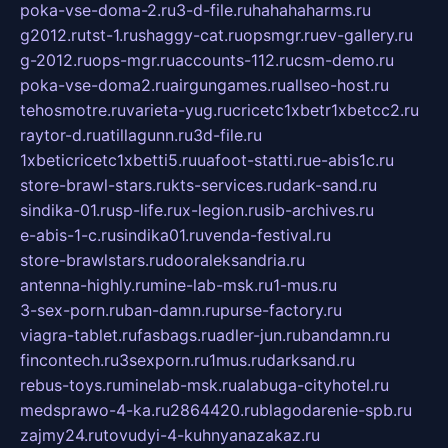
poka-vse-doma-2.ru
3-d-file.ru
hahahaharms.ru
g2012.ru
tst-1.ru
shaggy-cat.ru
opsmgr.ru
ev-gallery.ru
g-2012.ru
ops-mgr.ru
accounts-112.ru
csm-demo.ru
poka-vse-doma2.ru
airgungames.ru
allseo-host.ru
tehosmotre.ru
varieta-yug.ru
cricetc1xbetr1xbetcc2.ru
raytor-d.ru
atillagunn.ru
3d-file.ru
1xbeticricetc1xbetti5.ru
uafoot-statti.ru
e-abis1c.ru
store-brawl-stars.ru
kts-services.ru
dark-sand.ru
sindika-01.ru
sp-life.ru
x-legion.ru
sib-archives.ru
e-abis-1-c.ru
sindika01.ru
venda-festival.ru
store-brawlstars.ru
dooraleksandria.ru
antenna-highly.ru
mine-lab-msk.ru
1-mus.ru
3-sex-porn.ru
ban-damn.ru
purse-factory.ru
viagra-tablet.ru
fasbags.ru
adler-jun.ru
bandamn.ru
fincontech.ru
3sexporn.ru
1mus.ru
darksand.ru
rebus-toys.ru
minelab-msk.ru
alabuga-cityhotel.ru
medsprawo-4-ka.ru
2864420.ru
blagodarenie-spb.ru
zajmy24.ru
tovudyi-4-kuhnyanazakaz.ru