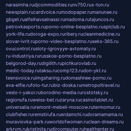
narasimha.ru
djcommodities.ru
nv750.ru
x-ton.ru
newsplain.ru
cardvoice.ru
modopaper.ru
manunae.ru
gbget.ru
alfeihavsalnassr.ru
madoma.ru
tajuncos.ru
petrovkasports.ru
porno-online-besplatno.ru
splclub.ru
york-life.ru
doroga-expo.ru
ribery.ru
cleanmedicine.ru
slovar-ivrit.ru
porno-video-besplatno.ru
seks-365.ru
ovucontrol.ru
sloty-igrovyye-avtomaty.ru
ru-industriya.ru
russkoe-porno-besplatno.ru
belgorod-day.ru
digilith.ru
pichkurovlab.ru
medic-today.ru
taksu.ru
comp123.ru
don-ykt.ru
teensvoice.ru
imgsharing.ru
domashnee-porno.ru
eva-elfie.ru
foto-tur.ru
biz-doska.ru
metropoltravel.ru
veslo-i-yakor.ru
borodino-media.ru
rostotsky.ru
regionufa.ru
weiss-bet.ru
zaryna.ru
casinotablet.ru
universalia.ru
remont-mebeli-moscow.ru
termomur.ru
clubfisher.ru
remstirufa.ru
erdamchi.ru
doramamama.ru
muraviovka-park.ru
worldofwoman.ru
clean-dreams.ru
arkrym.ru
kristinita.ru
dircomputer.ru
healthenter.ru