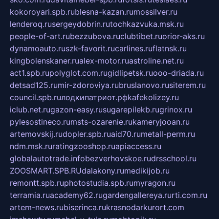
kokoroyari.spb.ru
blesna-kazan.ru
mossilver.ru
lenderoq.ru
sergeydobrin.ru
tochkazvuka.msk.ru
people-of-art.ru
bezzubova.ru
clubtibet.ru
orior-aks.ru
dynamoauto.ru
szk-favorit.ru
carlines.ru
flatnsk.ru
kingbolenskaner.ru
alex-motor.ru
astroline.net.ru
act1.spb.ru
polyglot.com.ru
gidlipetsk.ru
ooo-driada.ru
detsad125.ru
mir-zdoroviya.ru
bruslanovo.ru
siterem.ru
council.spb.ru
лодкипатриот.рф
kafekolizey.ru
iclub.net.ru
gazon-easy.ru
sugarepilekb.ru
grinox.ru
pylesostineco.ru
msts-ozarenie.ru
kameryjooan.ru
artemovskij.ru
dopler.spb.ru
aid70.ru
metall-perm.ru
ndm.msk.ru
ratingzooshop.ru
apiaccess.ru
globalautotrade.info
bezverhovskoe.ru
drsschool.ru
ZOOSMART.SPB.RU
dalakony.ru
medikijob.ru
remontt.spb.ru
photostudia.spb.ru
myragon.ru
terramia.ru
academy62.ru
gardengallereya.ru
rti.com.ru
artem-news.ru
biserinca.ru
krasnodarkurort.com