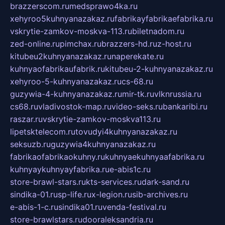
brazzerscom.ru
medsprawo4ka.ru
xehyroo5kuhnyanazakaz.ru
fabrikayfabrikaefabrika.ru
vskrytie-zamkov-moskva-113.ru
biletnadom.ru
zed-online.ru
pimchax.ru
brazzers-hd.ru
z-host.ru
kitubeu2kuhnyanazakaz.ru
naperekate.ru
kuhnyaofabrikaufabrik.ru
kitubeu-2-kuhnyanazakaz.ru
xehyroo-5-kuhnyanazakaz.ru
cs-68.ru
guzywia-4-kuhnyanazakaz.ru
mir-tk.ru
vlknrussia.ru
cs68.ru
vladivostok-map.ru
video-seks.ru
bankaribi.ru
raszar.ru
vskrytie-zamkov-moskva113.ru
lipetsktelecom.ru
tovudyi4kuhnyanazakaz.ru
seksuzb.ru
guzywia4kuhnyanazakaz.ru
fabrikaofabrikaokuhny.ru
kuhnyaekuhnyaafabrika.ru
kuhnyaykuhnyayfabrika.ru
e-abis1c.ru
store-brawl-stars.ru
kts-services.ru
dark-sand.ru
sindika-01.ru
sp-life.ru
x-legion.ru
sib-archives.ru
e-abis-1-c.ru
sindika01.ru
venda-festival.ru
store-brawlstars.ru
dooraleksandria.ru