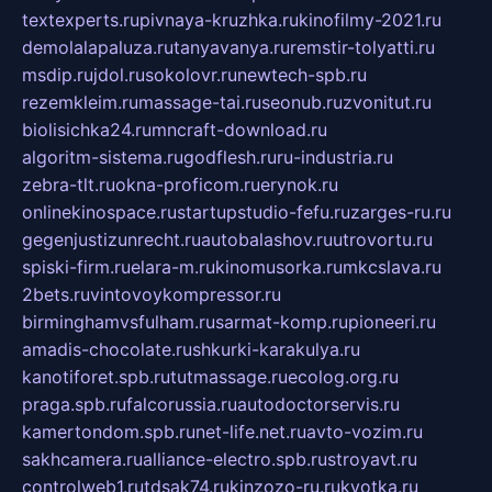
textexperts.ru
pivnaya-kruzhka.ru
kinofilmy-2021.ru
demolalapaluza.ru
tanyavanya.ru
remstir-tolyatti.ru
msdip.ru
jdol.ru
sokolovr.ru
newtech-spb.ru
rezemkleim.ru
massage-tai.ru
seonub.ru
zvonitut.ru
biolisichka24.ru
mncraft-download.ru
algoritm-sistema.ru
godflesh.ru
ru-industria.ru
zebra-tlt.ru
okna-proficom.ru
erynok.ru
onlinekinospace.ru
startupstudio-fefu.ru
zarges-ru.ru
gegenjustizunrecht.ru
autobalashov.ru
utrovortu.ru
spiski-firm.ru
elara-m.ru
kinomusorka.ru
mkcslava.ru
2bets.ru
vintovoykompressor.ru
birminghamvsfulham.ru
sarmat-komp.ru
pioneeri.ru
amadis-chocolate.ru
shkurki-karakulya.ru
kanotiforet.spb.ru
tutmassage.ru
ecolog.org.ru
praga.spb.ru
falcorussia.ru
autodoctorservis.ru
kamertondom.spb.ru
net-life.net.ru
avto-vozim.ru
sakhcamera.ru
alliance-electro.spb.ru
stroyavt.ru
controlweb1.ru
tdsak74.ru
kinzozo-ru.ru
kvotka.ru