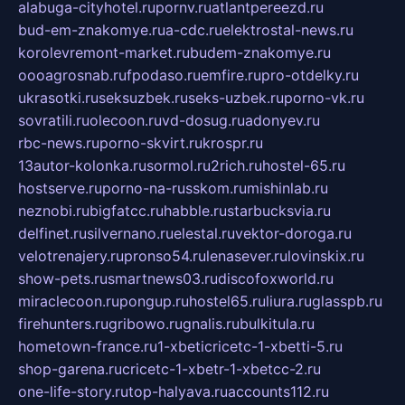
alabuga-cityhotel.ru
pornv.ru
atlantpereezd.ru
bud-em-znakomye.ru
a-cdc.ru
elektrostal-news.ru
korolevremont-market.ru
budem-znakomye.ru
oooagrosnab.ru
fpodaso.ru
emfire.ru
pro-otdelky.ru
ukrasotki.ru
seksuzbek.ru
seks-uzbek.ru
porno-vk.ru
sovratili.ru
olecoon.ru
vd-dosug.ru
adonyev.ru
rbc-news.ru
porno-skvirt.ru
krospr.ru
13autor-kolonka.ru
sormol.ru
2rich.ru
hostel-65.ru
hostserve.ru
porno-na-russkom.ru
mishinlab.ru
neznobi.ru
bigfatcc.ru
habble.ru
starbucksvia.ru
delfinet.ru
silvernano.ru
elestal.ru
vektor-doroga.ru
velotrenajery.ru
pronso54.ru
lenasever.ru
lovinskix.ru
show-pets.ru
smartnews03.ru
discofoxworld.ru
miraclecoon.ru
pongup.ru
hostel65.ru
liura.ru
glasspb.ru
firehunters.ru
gribowo.ru
gnalis.ru
bulkitula.ru
hometown-france.ru
1-xbeticricetc-1-xbetti-5.ru
shop-garena.ru
cricetc-1-xbetr-1-xbetcc-2.ru
one-life-story.ru
top-halyava.ru
accounts112.ru