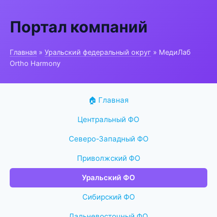
Портал компаний
Главная
»
Уральский федеральный округ
» МедиЛаб
Ortho Harmony
🏠 Главная
Центральный ФО
Северо-Западный ФО
Приволжский ФО
Уральский ФО
Сибирский ФО
Дальневосточный ФО