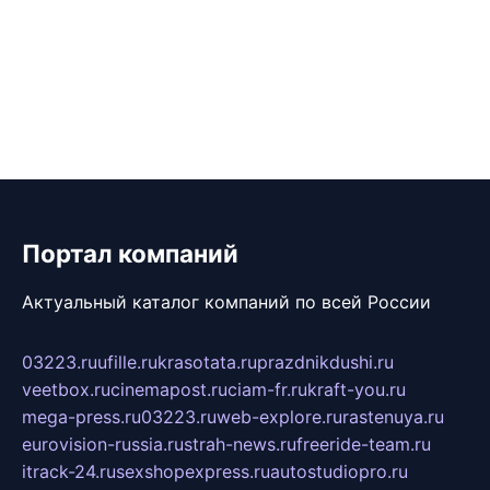
Портал компаний
Актуальный каталог компаний по всей России
03223.ru
ufille.ru
krasotata.ru
prazdnikdushi.ru
veetbox.ru
cinemapost.ru
ciam-fr.ru
kraft-you.ru
mega-press.ru
03223.ru
web-explore.ru
rastenuya.ru
eurovision-russia.ru
strah-news.ru
freeride-team.ru
itrack-24.ru
sexshopexpress.ru
autostudiopro.ru