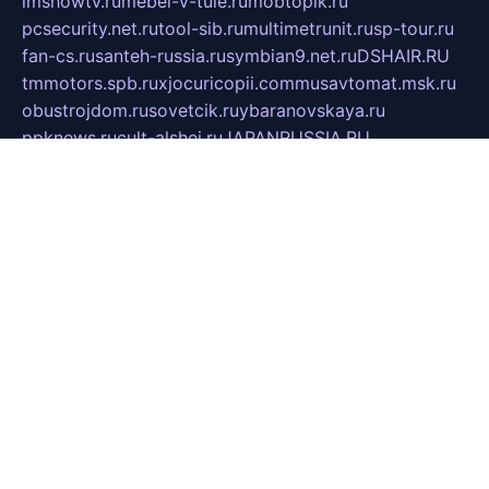
imshowtv.ru
mebel-v-tule.ru
mobtopik.ru
pcsecurity.net.ru
tool-sib.ru
multimetrunit.ru
sp-tour.ru
fan-cs.ru
santeh-russia.ru
symbian9.net.ru
DSHAIR.RU
tmmotors.spb.ru
xjocuricopii.com
musavtomat.msk.ru
obustrojdom.ru
sovetcik.ru
ybaranovskaya.ru
ppknews.ru
cult-alshei.ru
JAPANRUSSIA.RU
proekciyamebel.ru
imper-finans.ru
rim.org.ru
glamourai.ru
brassminus.ru
zabor-pro.ru
ftn.pp.ru
dorogoe58.ru
laimengpacker.ru
kuzova-zapchasti.ru
sageerp.ru
taxodrom.ru
dsrazvitie.ru
hardcity.net.ru
ratinghomegames.ru
topservice25.ru
gubernyan.ru
gtglasslined.ru
ii4.ru
tssport.spb.ru
andorra24.com
blackwallstreet.ru
oboimos.ru
optim-doors.com.ru
ikuch.ru
nycr.org.ru
npa21.ru
vremya-ch.spb.ru
desert000.ru
ivtorgi.ru
ifiori.ru
catalog-statei.ru
dcv.org.ru
spetsmaster174.ru
ipkameryhiseeu.ru
dum26.ru
ruspol.spb.ru
fr-opendp.ru
kam-solnyshko.ru
cheyenne-arapaho.ru
sevzapmetal.spb.ru