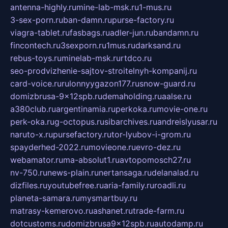
antenna-highly.ru
mine-lab-msk.ru
1-mus.ru
3-sex-porn.ru
ban-damn.ru
purse-factory.ru
viagra-tablet.ru
fasbags.ru
adler-jun.ru
bandamn.ru
fincontech.ru
3sexporn.ru
1mus.ru
darksand.ru
rebus-toys.ru
minelab-msk.ru
rtdco.ru
seo-prodvizhenie-sajtov-stroitelnyh-kompanij.ru
card-voice.ru
rulonnyygazon177.ru
snow-guard.ru
domizbrusa-9x12spb.ru
demaholding.ru
aalse.ru
a380club.ru
argentinamia.ru
perkoka.ru
movie-one.ru
perk-oka.ru
g-octopus.ru
sibarchives.ru
andreislyusar.ru
naruto-x.ru
pursefactory.ru
tor-lyubov-i-grom.ru
spayderhed-2022.ru
movieone.ru
evro-dez.ru
webamator.ru
ma-absolut1.ru
avtopomosch27.ru
nv-750.ru
news-plain.ru
nertansaga.ru
delanalad.ru
dizfiles.ru
youtubefree.ru
aria-family.ru
roadli.ru
planeta-samara.ru
mysmartbuy.ru
matrasy-kemerovo.ru
ashanet.ru
trade-farm.ru
dotcustoms.ru
domizbrusa9x12spb.ru
autodamp.ru