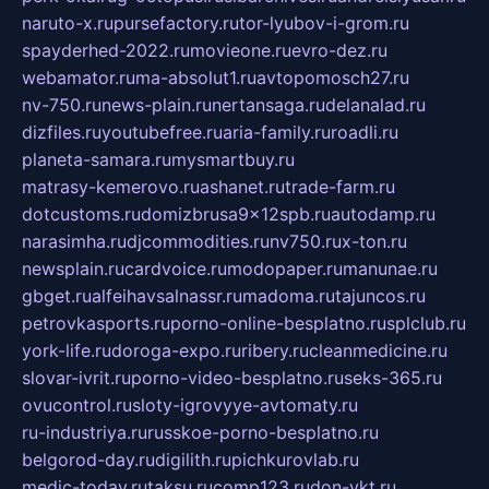
naruto-x.ru
pursefactory.ru
tor-lyubov-i-grom.ru
spayderhed-2022.ru
movieone.ru
evro-dez.ru
webamator.ru
ma-absolut1.ru
avtopomosch27.ru
nv-750.ru
news-plain.ru
nertansaga.ru
delanalad.ru
dizfiles.ru
youtubefree.ru
aria-family.ru
roadli.ru
planeta-samara.ru
mysmartbuy.ru
matrasy-kemerovo.ru
ashanet.ru
trade-farm.ru
dotcustoms.ru
domizbrusa9x12spb.ru
autodamp.ru
narasimha.ru
djcommodities.ru
nv750.ru
x-ton.ru
newsplain.ru
cardvoice.ru
modopaper.ru
manunae.ru
gbget.ru
alfeihavsalnassr.ru
madoma.ru
tajuncos.ru
petrovkasports.ru
porno-online-besplatno.ru
splclub.ru
york-life.ru
doroga-expo.ru
ribery.ru
cleanmedicine.ru
slovar-ivrit.ru
porno-video-besplatno.ru
seks-365.ru
ovucontrol.ru
sloty-igrovyye-avtomaty.ru
ru-industriya.ru
russkoe-porno-besplatno.ru
belgorod-day.ru
digilith.ru
pichkurovlab.ru
medic-today.ru
taksu.ru
comp123.ru
don-ykt.ru