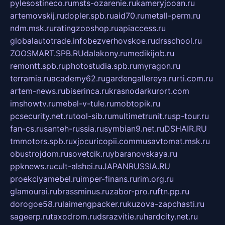
pylesostineco.ru
msts-ozarenie.ru
kameryjooan.ru
artemovskij.ru
dopler.spb.ru
aid70.ru
metall-perm.ru
ndm.msk.ru
ratingzooshop.ru
apiaccess.ru
globalautotrade.info
bezverhovskoe.ru
drsschool.ru
ZOOSMART.SPB.RU
dalakony.ru
medikijob.ru
remontt.spb.ru
photostudia.spb.ru
myragon.ru
terramia.ru
academy62.ru
gardengallereya.ru
rti.com.ru
artem-news.ru
biserinca.ru
krasnodarkurort.com
imshowtv.ru
mebel-v-tule.ru
mobtopik.ru
pcsecurity.net.ru
tool-sib.ru
multimetrunit.ru
sp-tour.ru
fan-cs.ru
santeh-russia.ru
symbian9.net.ru
DSHAIR.RU
tmmotors.spb.ru
xjocuricopii.com
musavtomat.msk.ru
obustrojdom.ru
sovetcik.ru
ybaranovskaya.ru
ppknews.ru
cult-alshei.ru
JAPANRUSSIA.RU
proekciyamebel.ru
imper-finans.ru
rim.org.ru
glamourai.ru
brassminus.ru
zabor-pro.ru
ftn.pp.ru
dorogoe58.ru
laimengpacker.ru
kuzova-zapchasti.ru
sageerp.ru
taxodrom.ru
dsrazvitie.ru
hardcity.net.ru