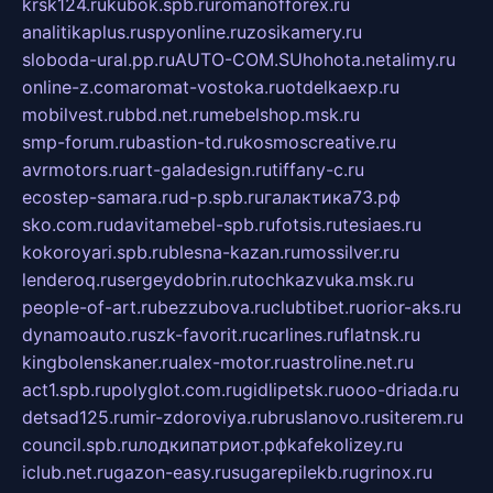
krsk124.ru
kubok.spb.ru
romanofforex.ru
analitikaplus.ru
spyonline.ru
zosikamery.ru
sloboda-ural.pp.ru
AUTO-COM.SU
hohota.net
alimy.ru
online-z.com
aromat-vostoka.ru
otdelkaexp.ru
mobilvest.ru
bbd.net.ru
mebelshop.msk.ru
smp-forum.ru
bastion-td.ru
kosmoscreative.ru
avrmotors.ru
art-galadesign.ru
tiffany-c.ru
ecostep-samara.ru
d-p.spb.ru
галактика73.рф
sko.com.ru
davitamebel-spb.ru
fotsis.ru
tesiaes.ru
kokoroyari.spb.ru
blesna-kazan.ru
mossilver.ru
lenderoq.ru
sergeydobrin.ru
tochkazvuka.msk.ru
people-of-art.ru
bezzubova.ru
clubtibet.ru
orior-aks.ru
dynamoauto.ru
szk-favorit.ru
carlines.ru
flatnsk.ru
kingbolenskaner.ru
alex-motor.ru
astroline.net.ru
act1.spb.ru
polyglot.com.ru
gidlipetsk.ru
ooo-driada.ru
detsad125.ru
mir-zdoroviya.ru
bruslanovo.ru
siterem.ru
council.spb.ru
лодкипатриот.рф
kafekolizey.ru
iclub.net.ru
gazon-easy.ru
sugarepilekb.ru
grinox.ru