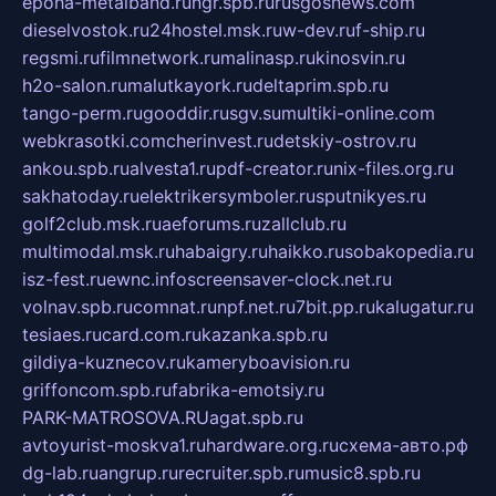
epoha-metalband.ru
ngr.spb.ru
rusgosnews.com
dieselvostok.ru
24hostel.msk.ru
w-dev.ru
f-ship.ru
regsmi.ru
filmnetwork.ru
malinasp.ru
kinosvin.ru
h2o-salon.ru
malutkayork.ru
deltaprim.spb.ru
tango-perm.ru
gooddir.ru
sgv.su
multiki-online.com
webkrasotki.com
cherinvest.ru
detskiy-ostrov.ru
ankou.spb.ru
alvesta1.ru
pdf-creator.ru
nix-files.org.ru
sakhatoday.ru
elektrikersymboler.ru
sputnikyes.ru
golf2club.msk.ru
aeforums.ru
zallclub.ru
multimodal.msk.ru
habaigry.ru
haikko.ru
sobakopedia.ru
isz-fest.ru
ewnc.info
screensaver-clock.net.ru
volnav.spb.ru
comnat.ru
npf.net.ru
7bit.pp.ru
kalugatur.ru
tesiaes.ru
card.com.ru
kazanka.spb.ru
gildiya-kuznecov.ru
kameryboavision.ru
griffoncom.spb.ru
fabrika-emotsiy.ru
PARK-MATROSOVA.RU
agat.spb.ru
avtoyurist-moskva1.ru
hardware.org.ru
схема-авто.рф
dg-lab.ru
angrup.ru
recruiter.spb.ru
music8.spb.ru