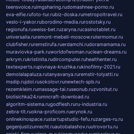
teensvoice.ru
imgsharing.ru
domashnee-porno.ru
eva-elfie.ru
foto-tur.ru
biz-doska.ru
metropoltravel.ru
veslo-i-yakor.ru
borodino-media.ru
rostotsky.ru
regionufa.ru
weiss-bet.ru
zaryna.ru
casinotablet.ru
universalia.ru
remont-mebeli-moscow.ru
termomur.ru
clubfisher.ru
remstirufa.ru
erdamchi.ru
doramamama.ru
muraviovka-park.ru
worldofwoman.ru
clean-dreams.ru
arkrym.ru
kristinita.ru
dircomputer.ru
healthenter.ru
textexperts.ru
pivnaya-kruzhka.ru
kinofilmy-2021.ru
demolalapaluza.ru
tanyavanya.ru
remstir-tolyatti.ru
msdip.ru
jdol.ru
sokolovr.ru
newtech-spb.ru
rezemkleim.ru
massage-tai.ru
seonub.ru
zvonitut.ru
biolisichka24.ru
mncraft-download.ru
algoritm-sistema.ru
godflesh.ru
ru-industria.ru
zebra-tlt.ru
okna-proficom.ru
erynok.ru
onlinekinospace.ru
startupstudio-fefu.ru
zarges-ru.ru
gegenjustizunrecht.ru
autobalashov.ru
utrovortu.ru
spiski-firm.ru
elara-m.ru
kinomusorka.ru
mkcslava.ru