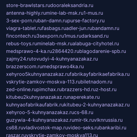
store-brawlstars.ru
dooraleksandria.ru
antenna-highly.ru
mine-lab-msk.ru
1-mus.ru
3-sex-porn.ru
ban-damn.ru
purse-factory.ru
viagra-tablet.ru
fasbags.ru
adler-jun.ru
bandamn.ru
fincontech.ru
3sexporn.ru
1mus.ru
darksand.ru
rebus-toys.ru
minelab-msk.ru
alabuga-cityhotel.ru
medsprawo-4-ka.ru
2864420.ru
blagodarenie-spb.ru
zajmy24.ru
tovudyi-4-kuhnyanazakaz.ru
brazzerscom.ru
medsprawo4ka.ru
xehyroo5kuhnyanazakaz.ru
fabrikayfabrikaefabrika.ru
vskrytie-zamkov-moskva-113.ru
biletnadom.ru
zed-online.ru
pimchax.ru
brazzers-hd.ru
z-host.ru
kitubeu2kuhnyanazakaz.ru
naperekate.ru
kuhnyaofabrikaufabrik.ru
kitubeu-2-kuhnyanazakaz.ru
xehyroo-5-kuhnyanazakaz.ru
cs-68.ru
guzywia-4-kuhnyanazakaz.ru
mir-tk.ru
vlknrussia.ru
cs68.ru
vladivostok-map.ru
video-seks.ru
bankaribi.ru
raszar.ru
vskrytie-zamkov-moskva113.ru