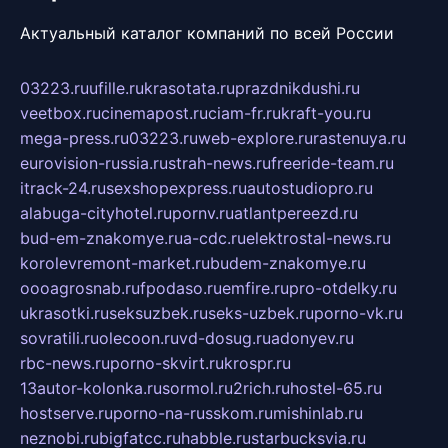
Актуальный каталог компаний по всей России
03223.ru
ufille.ru
krasotata.ru
prazdnikdushi.ru
veetbox.ru
cinemapost.ru
ciam-fr.ru
kraft-you.ru
mega-press.ru
03223.ru
web-explore.ru
rastenuya.ru
eurovision-russia.ru
strah-news.ru
freeride-team.ru
itrack-24.ru
sexshopexpress.ru
autostudiopro.ru
alabuga-cityhotel.ru
pornv.ru
atlantpereezd.ru
bud-em-znakomye.ru
a-cdc.ru
elektrostal-news.ru
korolevremont-market.ru
budem-znakomye.ru
oooagrosnab.ru
fpodaso.ru
emfire.ru
pro-otdelky.ru
ukrasotki.ru
seksuzbek.ru
seks-uzbek.ru
porno-vk.ru
sovratili.ru
olecoon.ru
vd-dosug.ru
adonyev.ru
rbc-news.ru
porno-skvirt.ru
krospr.ru
13autor-kolonka.ru
sormol.ru
2rich.ru
hostel-65.ru
hostserve.ru
porno-na-russkom.ru
mishinlab.ru
neznobi.ru
bigfatcc.ru
habble.ru
starbucksvia.ru