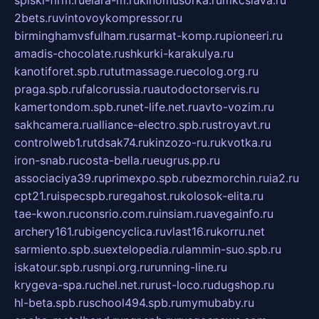
2bets.ru
vintovoykompressor.ru
birminghamvsfulham.ru
sarmat-komp.ru
pioneeri.ru
amadis-chocolate.ru
shkurki-karakulya.ru
kanotiforet.spb.ru
tutmassage.ru
ecolog.org.ru
praga.spb.ru
falcorussia.ru
autodoctorservis.ru
kamertondom.spb.ru
net-life.net.ru
avto-vozim.ru
sakhcamera.ru
alliance-electro.spb.ru
stroyavt.ru
controlweb1.ru
tdsak74.ru
kinzozo-ru.ru
kvotka.ru
iron-snab.ru
costa-bella.ru
eugrus.pp.ru
associaciya39.ru
primexpo.spb.ru
bezmorchin.ru
ia2.ru
cpt21.ru
ispecspb.ru
regahost.ru
kolosok-elita.ru
tae-kwon.ru
consrio.com.ru
insiam.ru
avegainfo.ru
archery161.ru
bigencyclica.ru
vlast16.ru
korru.net
sarmiento.spb.su
extelopedia.ru
lammin-suo.spb.ru
iskatour.spb.ru
snpi.org.ru
running-line.ru
krygeva-spa.ru
chel.net.ru
rust-loco.ru
dugshop.ru
hl-beta.spb.ru
school494.spb.ru
mymubaby.ru