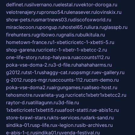
delfinet.ru
silvernano.ru
elestal.ru
vektor-doroga.ru
velotrenajery.ru
pronso54.ru
lenasever.ru
lovinskix.ru
show-pets.ru
smartnews03.ru
discofoxworld.ru
miraclecoon.ru
pongup.ru
hostel65.ru
liura.ru
glasspb.ru
firehunters.ru
gribowo.ru
gnalis.ru
bulkitula.ru
hometown-france.ru
1-xbeticricetc-1-xbetti-5.ru
shop-garena.ru
cricetc-1-xbetr-1-xbetcc-2.ru
one-life-story.ru
top-halyava.ru
accounts112.ru
poka-vse-doma-2.ru
3-d-file.ru
hahahaharms.ru
g2012.ru
tst-1.ru
shaggy-cat.ru
opsmgr.ru
ev-gallery.ru
g-2012.ru
ops-mgr.ru
accounts-112.ru
csm-demo.ru
poka-vse-doma2.ru
airgungames.ru
allseo-host.ru
tehosmotre.ru
varieta-yug.ru
cricetc1xbetr1xbetcc2.ru
raytor-d.ru
atillagunn.ru
3d-file.ru
1xbeticricetc1xbetti5.ru
uafoot-statti.ru
e-abis1c.ru
store-brawl-stars.ru
kts-services.ru
dark-sand.ru
sindika-01.ru
sp-life.ru
x-legion.ru
sib-archives.ru
e-abis-1-c.ru
sindika01.ru
venda-festival.ru