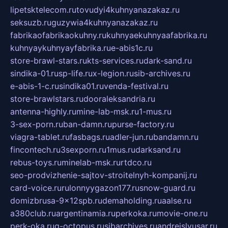
lipetsktelecom.ru
tovudyi4kuhnyanazakaz.ru
seksuzb.ru
guzywia4kuhnyanazakaz.ru
fabrikaofabrikaokuhny.ru
kuhnyaekuhnyaafabrika.ru
kuhnyaykuhnyayfabrika.ru
e-abis1c.ru
store-brawl-stars.ru
kts-services.ru
dark-sand.ru
sindika-01.ru
sp-life.ru
x-legion.ru
sib-archives.ru
e-abis-1-c.ru
sindika01.ru
venda-festival.ru
store-brawlstars.ru
dooraleksandria.ru
antenna-highly.ru
mine-lab-msk.ru
1-mus.ru
3-sex-porn.ru
ban-damn.ru
purse-factory.ru
viagra-tablet.ru
fasbags.ru
adler-jun.ru
bandamn.ru
fincontech.ru
3sexporn.ru
1mus.ru
darksand.ru
rebus-toys.ru
minelab-msk.ru
rtdco.ru
seo-prodvizhenie-sajtov-stroitelnyh-kompanij.ru
card-voice.ru
rulonnyygazon177.ru
snow-guard.ru
domizbrusa-9x12spb.ru
demaholding.ru
aalse.ru
a380club.ru
argentinamia.ru
perkoka.ru
movie-one.ru
perk-oka.ru
g-octopus.ru
sibarchives.ru
andreislyusar.ru