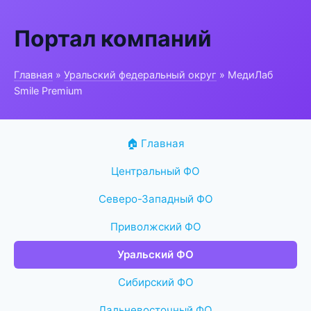
Портал компаний
Главная
»
Уральский федеральный округ
» МедиЛаб
Smile Premium
🏠 Главная
Центральный ФО
Северо-Западный ФО
Приволжский ФО
Уральский ФО
Сибирский ФО
Дальневосточный ФО