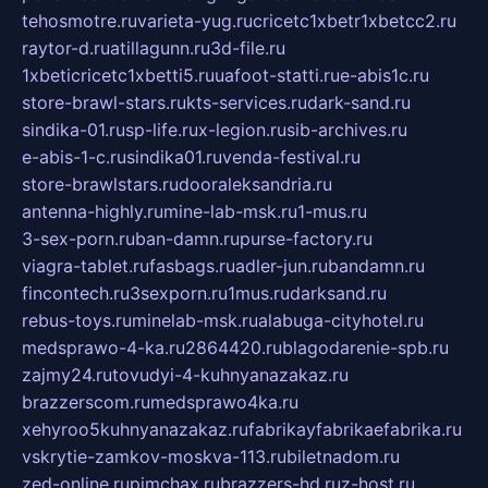
tehosmotre.ru
varieta-yug.ru
cricetc1xbetr1xbetcc2.ru
raytor-d.ru
atillagunn.ru
3d-file.ru
1xbeticricetc1xbetti5.ru
uafoot-statti.ru
e-abis1c.ru
store-brawl-stars.ru
kts-services.ru
dark-sand.ru
sindika-01.ru
sp-life.ru
x-legion.ru
sib-archives.ru
e-abis-1-c.ru
sindika01.ru
venda-festival.ru
store-brawlstars.ru
dooraleksandria.ru
antenna-highly.ru
mine-lab-msk.ru
1-mus.ru
3-sex-porn.ru
ban-damn.ru
purse-factory.ru
viagra-tablet.ru
fasbags.ru
adler-jun.ru
bandamn.ru
fincontech.ru
3sexporn.ru
1mus.ru
darksand.ru
rebus-toys.ru
minelab-msk.ru
alabuga-cityhotel.ru
medsprawo-4-ka.ru
2864420.ru
blagodarenie-spb.ru
zajmy24.ru
tovudyi-4-kuhnyanazakaz.ru
brazzerscom.ru
medsprawo4ka.ru
xehyroo5kuhnyanazakaz.ru
fabrikayfabrikaefabrika.ru
vskrytie-zamkov-moskva-113.ru
biletnadom.ru
zed-online.ru
pimchax.ru
brazzers-hd.ru
z-host.ru