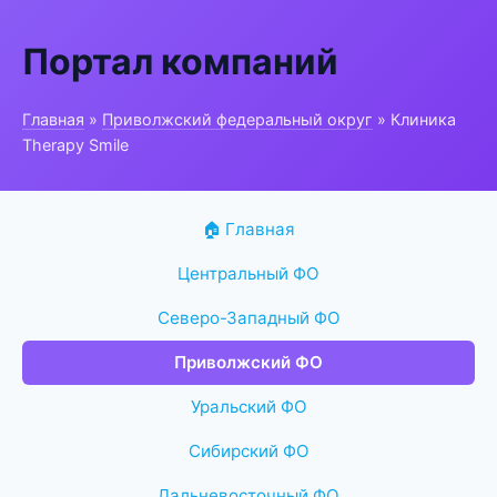
Портал компаний
Главная
»
Приволжский федеральный округ
» Клиника
Therapy Smile
🏠 Главная
Центральный ФО
Северо-Западный ФО
Приволжский ФО
Уральский ФО
Сибирский ФО
Дальневосточный ФО