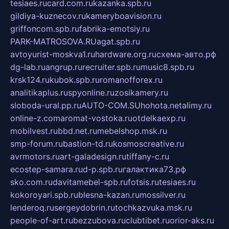
tesiaes.ru
card.com.ru
kazanka.spb.ru
gildiya-kuznecov.ru
kameryboavision.ru
griffoncom.spb.ru
fabrika-emotsiy.ru
PARK-MATROSOVA.RU
agat.spb.ru
avtoyurist-moskva1.ru
hardware.org.ru
схема-авто.рф
dg-lab.ru
angrup.ru
recruiter.spb.ru
music8.spb.ru
krsk124.ru
kubok.spb.ru
romanofforex.ru
analitikaplus.ru
spyonline.ru
zosikamery.ru
sloboda-ural.pp.ru
AUTO-COM.SU
hohota.net
alimy.ru
online-z.com
aromat-vostoka.ru
otdelkaexp.ru
mobilvest.ru
bbd.net.ru
mebelshop.msk.ru
smp-forum.ru
bastion-td.ru
kosmoscreative.ru
avrmotors.ru
art-galadesign.ru
tiffany-c.ru
ecostep-samara.ru
d-p.spb.ru
галактика73.рф
sko.com.ru
davitamebel-spb.ru
fotsis.ru
tesiaes.ru
kokoroyari.spb.ru
blesna-kazan.ru
mossilver.ru
lenderoq.ru
sergeydobrin.ru
tochkazvuka.msk.ru
people-of-art.ru
bezzubova.ru
clubtibet.ru
orior-aks.ru