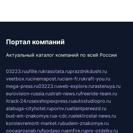
Портал компаний
Актуальный каталог компаний по всей России
03223.ru
ufille.ru
krasotata.ru
prazdnikdushi.ru
veetbox.ru
cinemapost.ru
ciam-fr.ru
kraft-you.ru
mega-press.ru
03223.ru
web-explore.ru
rastenuya.ru
eurovision-russia.ru
strah-news.ru
freeride-team.ru
itrack-24.ru
sexshopexpress.ru
autostudiopro.ru
alabuga-cityhotel.ru
pornv.ru
atlantpereezd.ru
bud-em-znakomye.ru
a-cdc.ru
elektrostal-news.ru
korolevremont-market.ru
budem-znakomye.ru
oooagrosnab.ru
fpodaso.ru
emfire.ru
pro-otdelky.ru