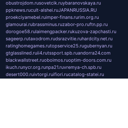
obustrojdom.ru
sovetcik.ru
ybaranovskaya.ru
ppknews.ru
cult-alshei.ru
JAPANRUSSIA.RU
proekciyamebel.ru
imper-finans.ru
rim.org.ru
glamourai.ru
brassminus.ru
zabor-pro.ru
ftn.pp.ru
dorogoe58.ru
laimengpacker.ru
kuzova-zapchasti.ru
sageerp.ru
taxodrom.ru
dsrazvitie.ru
hardcity.net.ru
ratinghomegames.ru
topservice25.ru
gubernyan.ru
gtglasslined.ru
ii4.ru
tssport.spb.ru
andorra24.com
blackwallstreet.ru
oboimos.ru
optim-doors.com.ru
ikuch.ru
nycr.org.ru
npa21.ru
vremya-ch.spb.ru
desert000.ru
ivtorgi.ru
ifiori.ru
catalog-statei.ru
dcv.org.ru
spetsmaster174.ru
ipkameryhiseeu.ru
dum26.ru
ruspol.spb.ru
fr-opendp.ru
kam-solnyshko.ru
cheyenne-arapaho.ru
sevzapmetal.spb.ru
ted-lapidus.spb.ru
parasite-eliminator.ru
sigma-complete.ru
modernworld.ru
dama-moda.ru
eholot-group.ru
sk-nvkz.ru
DRONGOLD.RU
democratia2.ru
i-farmer.ru
mass-sport.org