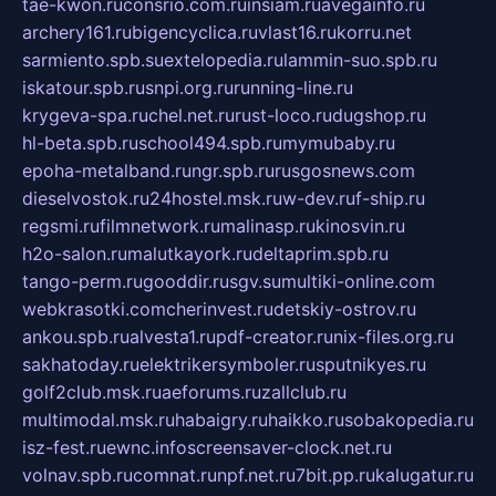
tae-kwon.ru
consrio.com.ru
insiam.ru
avegainfo.ru
archery161.ru
bigencyclica.ru
vlast16.ru
korru.net
sarmiento.spb.su
extelopedia.ru
lammin-suo.spb.ru
iskatour.spb.ru
snpi.org.ru
running-line.ru
krygeva-spa.ru
chel.net.ru
rust-loco.ru
dugshop.ru
hl-beta.spb.ru
school494.spb.ru
mymubaby.ru
epoha-metalband.ru
ngr.spb.ru
rusgosnews.com
dieselvostok.ru
24hostel.msk.ru
w-dev.ru
f-ship.ru
regsmi.ru
filmnetwork.ru
malinasp.ru
kinosvin.ru
h2o-salon.ru
malutkayork.ru
deltaprim.spb.ru
tango-perm.ru
gooddir.ru
sgv.su
multiki-online.com
webkrasotki.com
cherinvest.ru
detskiy-ostrov.ru
ankou.spb.ru
alvesta1.ru
pdf-creator.ru
nix-files.org.ru
sakhatoday.ru
elektrikersymboler.ru
sputnikyes.ru
golf2club.msk.ru
aeforums.ru
zallclub.ru
multimodal.msk.ru
habaigry.ru
haikko.ru
sobakopedia.ru
isz-fest.ru
ewnc.info
screensaver-clock.net.ru
volnav.spb.ru
comnat.ru
npf.net.ru
7bit.pp.ru
kalugatur.ru