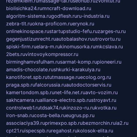
rezemkleim.ru
massage-tai.ru
seonub.ru
zvonitut.ru
biolisichka24.ru
mncraft-download.ru
algoritm-sistema.ru
godflesh.ru
ru-industria.ru
zebra-tlt.ru
okna-proficom.ru
erynok.ru
onlinekinospace.ru
startupstudio-fefu.ru
zarges-ru.ru
gegenjustizunrecht.ru
autobalashov.ru
utrovortu.ru
spiski-firm.ru
elara-m.ru
kinomusorka.ru
mkcslava.ru
2bets.ru
vintovoykompressor.ru
birminghamvsfulham.ru
sarmat-komp.ru
pioneeri.ru
amadis-chocolate.ru
shkurki-karakulya.ru
kanotiforet.spb.ru
tutmassage.ru
ecolog.org.ru
praga.spb.ru
falcorussia.ru
autodoctorservis.ru
kamertondom.spb.ru
net-life.net.ru
avto-vozim.ru
sakhcamera.ru
alliance-electro.spb.ru
stroyavt.ru
controlweb1.ru
tdsak74.ru
kinzozo-ru.ru
kvotka.ru
iron-snab.ru
costa-bella.ru
eugrus.pp.ru
associaciya39.ru
primexpo.spb.ru
bezmorchin.ru
ia2.ru
cpt21.ru
ispecspb.ru
regahost.ru
kolosok-elita.ru