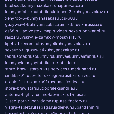
kitubeu2kuhnyanazakaz.ru
naperekate.ru
kuhnyaofabrikaufabrik.ru
kitubeu-2-kuhnyanazakaz.ru
xehyroo-5-kuhnyanazakaz.ru
cs-68.ru
guzywia-4-kuhnyanazakaz.ru
mir-tk.ru
vlknrussia.ru
cs68.ru
vladivostok-map.ru
video-seks.ru
bankaribi.ru
raszar.ru
vskrytie-zamkov-moskva113.ru
lipetsktelecom.ru
tovudyi4kuhnyanazakaz.ru
seksuzb.ru
guzywia4kuhnyanazakaz.ru
fabrikaofabrikaokuhny.ru
kuhnyaekuhnyaafabrika.ru
kuhnyaykuhnyayfabrika.ru
e-abis1c.ru
store-brawl-stars.ru
kts-services.ru
dark-sand.ru
sindika-01.ru
sp-life.ru
x-legion.ru
sib-archives.ru
e-abis-1-c.ru
sindika01.ru
venda-festival.ru
store-brawlstars.ru
dooraleksandria.ru
antenna-highly.ru
mine-lab-msk.ru
1-mus.ru
3-sex-porn.ru
ban-damn.ru
purse-factory.ru
viagra-tablet.ru
fasbags.ru
adler-jun.ru
bandamn.ru
fincontech.ru
3sexporn.ru
1mus.ru
darksand.ru