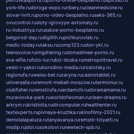
petrovkasports.ru
porno-online-besplatno.ru
splclub.ru
york-life.ru
doroga-expo.ru
ribery.ru
cleanmedicine.ru
slovar-ivrit.ru
porno-video-besplatno.ru
seks-365.ru
ovucontrol.ru
sloty-igrovyye-avtomaty.ru
ru-industriya.ru
russkoe-porno-besplatno.ru
belgorod-day.ru
digilith.ru
pichkurovlab.ru
medic-today.ru
taksu.ru
comp123.ru
don-ykt.ru
teensvoice.ru
imgsharing.ru
domashnee-porno.ru
eva-elfie.ru
foto-tur.ru
biz-doska.ru
metropoltravel.ru
veslo-i-yakor.ru
borodino-media.ru
rostotsky.ru
regionufa.ru
weiss-bet.ru
zaryna.ru
casinotablet.ru
universalia.ru
remont-mebeli-moscow.ru
termomur.ru
clubfisher.ru
remstirufa.ru
erdamchi.ru
doramamama.ru
muraviovka-park.ru
worldofwoman.ru
clean-dreams.ru
arkrym.ru
kristinita.ru
dircomputer.ru
healthenter.ru
textexperts.ru
pivnaya-kruzhka.ru
kinofilmy-2021.ru
demolalapaluza.ru
tanyavanya.ru
remstir-tolyatti.ru
msdip.ru
jdol.ru
sokolovr.ru
newtech-spb.ru