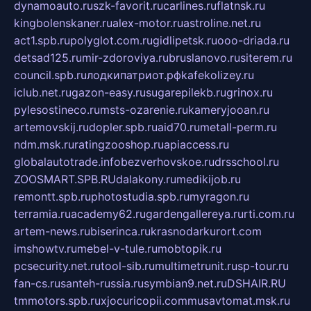
dynamoauto.ru
szk-favorit.ru
carlines.ru
flatnsk.ru
kingbolenskaner.ru
alex-motor.ru
astroline.net.ru
act1.spb.ru
polyglot.com.ru
gidlipetsk.ru
ooo-driada.ru
detsad125.ru
mir-zdoroviya.ru
bruslanovo.ru
siterem.ru
council.spb.ru
лодкипатриот.рф
kafekolizey.ru
iclub.net.ru
gazon-easy.ru
sugarepilekb.ru
grinox.ru
pylesostineco.ru
msts-ozarenie.ru
kameryjooan.ru
artemovskij.ru
dopler.spb.ru
aid70.ru
metall-perm.ru
ndm.msk.ru
ratingzooshop.ru
apiaccess.ru
globalautotrade.info
bezverhovskoe.ru
drsschool.ru
ZOOSMART.SPB.RU
dalakony.ru
medikijob.ru
remontt.spb.ru
photostudia.spb.ru
myragon.ru
terramia.ru
academy62.ru
gardengallereya.ru
rti.com.ru
artem-news.ru
biserinca.ru
krasnodarkurort.com
imshowtv.ru
mebel-v-tule.ru
mobtopik.ru
pcsecurity.net.ru
tool-sib.ru
multimetrunit.ru
sp-tour.ru
fan-cs.ru
santeh-russia.ru
symbian9.net.ru
DSHAIR.RU
tmmotors.spb.ru
xjocuricopii.com
musavtomat.msk.ru