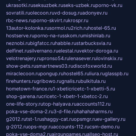
ukrasotki.ru
seksuzbek.ru
seks-uzbek.ru
porno-vk.ru
sovratili.ru
olecoon.ru
vd-dosug.ru
adonyev.ru
rbc-news.ru
porno-skvirt.ru
krospr.ru
13autor-kolonka.ru
sormol.ru
2rich.ru
hostel-65.ru
hostserve.ru
porno-na-russkom.ru
mishinlab.ru
neznobi.ru
bigfatcc.ru
habble.ru
starbucksvia.ru
delfinet.ru
silvernano.ru
elestal.ru
vektor-doroga.ru
velotrenajery.ru
pronso54.ru
lenasever.ru
lovinskix.ru
show-pets.ru
smartnews03.ru
discofoxworld.ru
miraclecoon.ru
pongup.ru
hostel65.ru
liura.ru
glasspb.ru
firehunters.ru
gribowo.ru
gnalis.ru
bulkitula.ru
hometown-france.ru
1-xbeticricetc-1-xbetti-5.ru
shop-garena.ru
cricetc-1-xbetr-1-xbetcc-2.ru
one-life-story.ru
top-halyava.ru
accounts112.ru
poka-vse-doma-2.ru
3-d-file.ru
hahahaharms.ru
g2012.ru
tst-1.ru
shaggy-cat.ru
opsmgr.ru
ev-gallery.ru
g-2012.ru
ops-mgr.ru
accounts-112.ru
csm-demo.ru
poka-vse-doma2.ru
airgungames.ru
allseo-host.ru