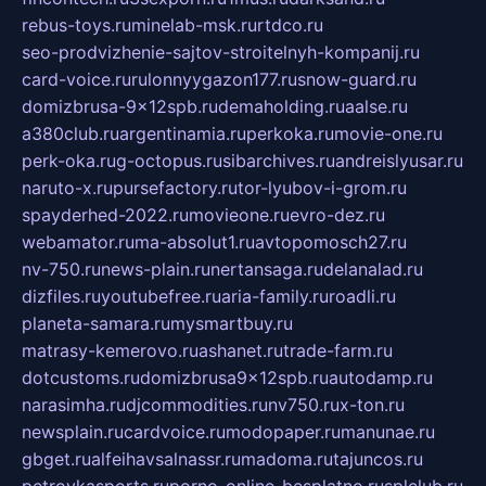
rebus-toys.ru
minelab-msk.ru
rtdco.ru
seo-prodvizhenie-sajtov-stroitelnyh-kompanij.ru
card-voice.ru
rulonnyygazon177.ru
snow-guard.ru
domizbrusa-9x12spb.ru
demaholding.ru
aalse.ru
a380club.ru
argentinamia.ru
perkoka.ru
movie-one.ru
perk-oka.ru
g-octopus.ru
sibarchives.ru
andreislyusar.ru
naruto-x.ru
pursefactory.ru
tor-lyubov-i-grom.ru
spayderhed-2022.ru
movieone.ru
evro-dez.ru
webamator.ru
ma-absolut1.ru
avtopomosch27.ru
nv-750.ru
news-plain.ru
nertansaga.ru
delanalad.ru
dizfiles.ru
youtubefree.ru
aria-family.ru
roadli.ru
planeta-samara.ru
mysmartbuy.ru
matrasy-kemerovo.ru
ashanet.ru
trade-farm.ru
dotcustoms.ru
domizbrusa9x12spb.ru
autodamp.ru
narasimha.ru
djcommodities.ru
nv750.ru
x-ton.ru
newsplain.ru
cardvoice.ru
modopaper.ru
manunae.ru
gbget.ru
alfeihavsalnassr.ru
madoma.ru
tajuncos.ru