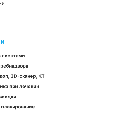
ми
ми
 клиентами
требнадзора
оп, 3D-сканер, КТ
тика при лечении
скидки
 планирование