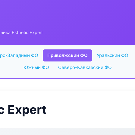
ника Esthetic Expert
ро-Западный ФО
Приволжский ФО
Уральский ФО
Южный ФО
Северо-Кавказский ФО
c Expert