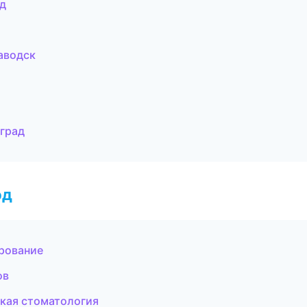
ад
аводск
нград
од
рование
ов
ская стоматология