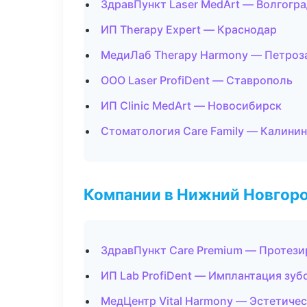
ЗдравПункт Laser MedArt — Волгогр
ИП Therapy Expert — Краснодар
МедиЛаб Therapy Harmony — Петроз
ООО Laser ProfiDent — Ставрополь
ИП Clinic MedArt — Новосибирск
Стоматология Care Family — Калини
Компании в Нижний Новгор
ЗдравПункт Care Premium — Протези
ИП Lab ProfiDent — Имплантация зуб
МедЦентр Vital Harmony — Эстетиче