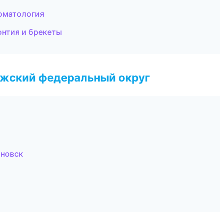
томатология
онтия и брекеты
лжский федеральный округ
яновск