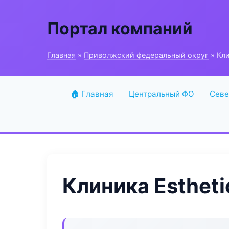
Портал компаний
Главная
»
Приволжский федеральный округ
» Кли
🏠 Главная
Центральный ФО
Севе
Клиника Estheti