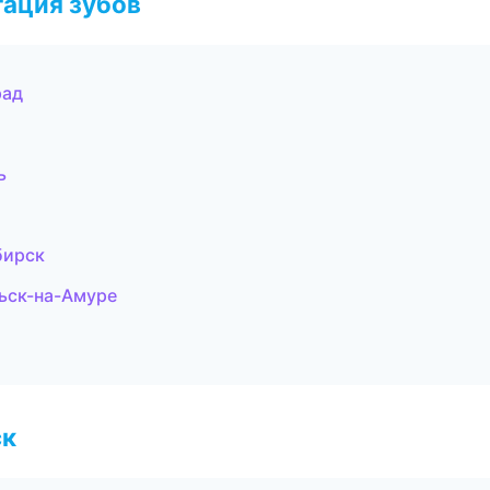
ация зубов
рад
ь
бирск
ьск-на-Амуре
ск