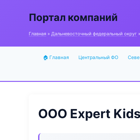
Портал компаний
Главная
»
Дальневосточный федеральный округ
»
🏠 Главная
Центральный ФО
Севе
ООО Expert Kid