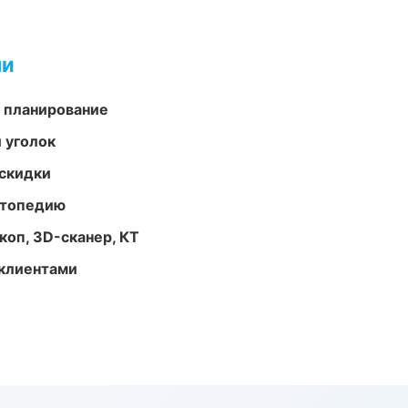
ми
 планирование
 уголок
скидки
ортопедию
оп, 3D-сканер, КТ
 клиентами