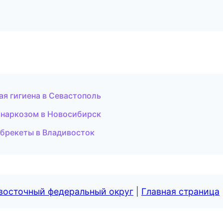
я гигиена в Севастополь
 наркозом в Новосибирск
 брекеты в Владивосток
евосточный федеральный округ
|
Главная страница