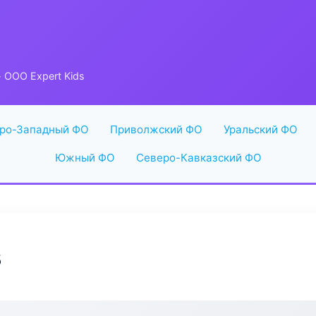
 ООО Expert Kids
ро-Западный ФО
Приволжский ФО
Уральский ФО
Южный ФО
Северо-Кавказский ФО
s