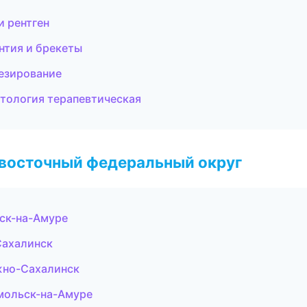
и рентген
нтия и брекеты
тезирование
тология терапевтическая
евосточный федеральный округ
ск-на-Амуре
Сахалинск
жно-Сахалинск
мольск-на-Амуре