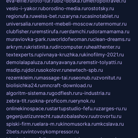
eva-elfie.ru
foto-tur.ru
biz-doska.ru
metropoltravel.ru
veslo-i-yakor.ru
borodino-media.ru
rostotsky.ru
regionufa.ru
weiss-bet.ru
zaryna.ru
casinotablet.ru
universalia.ru
remont-mebeli-moscow.ru
termomur.ru
clubfisher.ru
remstirufa.ru
erdamchi.ru
doramamama.ru
muraviovka-park.ru
worldofwoman.ru
clean-dreams.ru
arkrym.ru
kristinita.ru
dircomputer.ru
healthenter.ru
textexperts.ru
pivnaya-kruzhka.ru
kinofilmy-2021.ru
demolalapaluza.ru
tanyavanya.ru
remstir-tolyatti.ru
msdip.ru
jdol.ru
sokolovr.ru
newtech-spb.ru
rezemkleim.ru
massage-tai.ru
seonub.ru
zvonitut.ru
biolisichka24.ru
mncraft-download.ru
algoritm-sistema.ru
godflesh.ru
ru-industria.ru
zebra-tlt.ru
okna-proficom.ru
erynok.ru
onlinekinospace.ru
startupstudio-fefu.ru
zarges-ru.ru
gegenjustizunrecht.ru
autobalashov.ru
utrovortu.ru
spiski-firm.ru
elara-m.ru
kinomusorka.ru
mkcslava.ru
2bets.ru
vintovoykompressor.ru