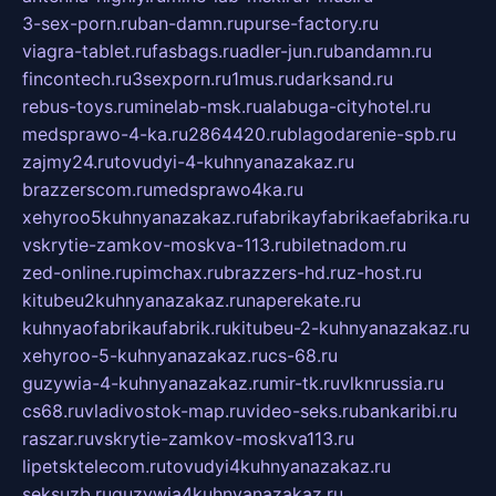
3-sex-porn.ru
ban-damn.ru
purse-factory.ru
viagra-tablet.ru
fasbags.ru
adler-jun.ru
bandamn.ru
fincontech.ru
3sexporn.ru
1mus.ru
darksand.ru
rebus-toys.ru
minelab-msk.ru
alabuga-cityhotel.ru
medsprawo-4-ka.ru
2864420.ru
blagodarenie-spb.ru
zajmy24.ru
tovudyi-4-kuhnyanazakaz.ru
brazzerscom.ru
medsprawo4ka.ru
xehyroo5kuhnyanazakaz.ru
fabrikayfabrikaefabrika.ru
vskrytie-zamkov-moskva-113.ru
biletnadom.ru
zed-online.ru
pimchax.ru
brazzers-hd.ru
z-host.ru
kitubeu2kuhnyanazakaz.ru
naperekate.ru
kuhnyaofabrikaufabrik.ru
kitubeu-2-kuhnyanazakaz.ru
xehyroo-5-kuhnyanazakaz.ru
cs-68.ru
guzywia-4-kuhnyanazakaz.ru
mir-tk.ru
vlknrussia.ru
cs68.ru
vladivostok-map.ru
video-seks.ru
bankaribi.ru
raszar.ru
vskrytie-zamkov-moskva113.ru
lipetsktelecom.ru
tovudyi4kuhnyanazakaz.ru
seksuzb.ru
guzywia4kuhnyanazakaz.ru