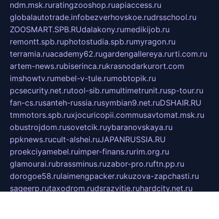
ndm.msk.ru
ratingzooshop.ru
apiaccess.ru
globalautotrade.info
bezverhovskoe.ru
drsschool.ru
ZOOSMART.SPB.RU
dalakony.ru
medikijob.ru
remontt.spb.ru
photostudia.spb.ru
myragon.ru
terramia.ru
academy62.ru
gardengallereya.ru
rti.com.ru
artem-news.ru
biserinca.ru
krasnodarkurort.com
imshowtv.ru
mebel-v-tule.ru
mobtopik.ru
pcsecurity.net.ru
tool-sib.ru
multimetrunit.ru
sp-tour.ru
fan-cs.ru
santeh-russia.ru
symbian9.net.ru
DSHAIR.RU
tmmotors.spb.ru
xjocuricopii.com
musavtomat.msk.ru
obustrojdom.ru
sovetcik.ru
ybaranovskaya.ru
ppknews.ru
cult-alshei.ru
JAPANRUSSIA.RU
proekciyamebel.ru
imper-finans.ru
rim.org.ru
glamourai.ru
brassminus.ru
zabor-pro.ru
ftn.pp.ru
dorogoe58.ru
laimengpacker.ru
kuzova-zapchasti.ru
sageerp.ru
taxodrom.ru
dsrazvitie.ru
hardcity.net.ru
ratinghomegames.ru
topservice25.ru
gubernyan.ru
gtglasslined.ru
ii4.ru
tssport.spb.ru
andorra24.com