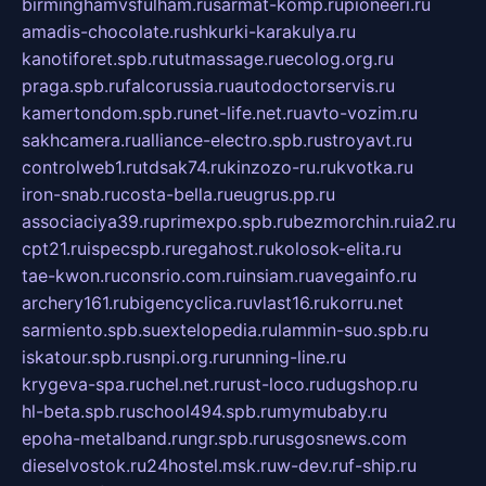
birminghamvsfulham.ru
sarmat-komp.ru
pioneeri.ru
amadis-chocolate.ru
shkurki-karakulya.ru
kanotiforet.spb.ru
tutmassage.ru
ecolog.org.ru
praga.spb.ru
falcorussia.ru
autodoctorservis.ru
kamertondom.spb.ru
net-life.net.ru
avto-vozim.ru
sakhcamera.ru
alliance-electro.spb.ru
stroyavt.ru
controlweb1.ru
tdsak74.ru
kinzozo-ru.ru
kvotka.ru
iron-snab.ru
costa-bella.ru
eugrus.pp.ru
associaciya39.ru
primexpo.spb.ru
bezmorchin.ru
ia2.ru
cpt21.ru
ispecspb.ru
regahost.ru
kolosok-elita.ru
tae-kwon.ru
consrio.com.ru
insiam.ru
avegainfo.ru
archery161.ru
bigencyclica.ru
vlast16.ru
korru.net
sarmiento.spb.su
extelopedia.ru
lammin-suo.spb.ru
iskatour.spb.ru
snpi.org.ru
running-line.ru
krygeva-spa.ru
chel.net.ru
rust-loco.ru
dugshop.ru
hl-beta.spb.ru
school494.spb.ru
mymubaby.ru
epoha-metalband.ru
ngr.spb.ru
rusgosnews.com
dieselvostok.ru
24hostel.msk.ru
w-dev.ru
f-ship.ru