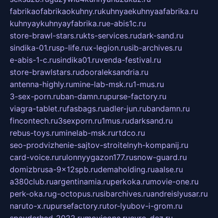
fabrikaofabrikaokuhny.ru
kuhnyaekuhnyaafabrika.ru
kuhnyaykuhnyayfabrika.ru
e-abis1c.ru
store-brawl-stars.ru
kts-services.ru
dark-sand.ru
sindika-01.ru
sp-life.ru
x-legion.ru
sib-archives.ru
e-abis-1-c.ru
sindika01.ru
venda-festival.ru
store-brawlstars.ru
dooraleksandria.ru
antenna-highly.ru
mine-lab-msk.ru
1-mus.ru
3-sex-porn.ru
ban-damn.ru
purse-factory.ru
viagra-tablet.ru
fasbags.ru
adler-jun.ru
bandamn.ru
fincontech.ru
3sexporn.ru
1mus.ru
darksand.ru
rebus-toys.ru
minelab-msk.ru
rtdco.ru
seo-prodvizhenie-sajtov-stroitelnyh-kompanij.ru
card-voice.ru
rulonnyygazon177.ru
snow-guard.ru
domizbrusa-9x12spb.ru
demaholding.ru
aalse.ru
a380club.ru
argentinamia.ru
perkoka.ru
movie-one.ru
perk-oka.ru
g-octopus.ru
sibarchives.ru
andreislyusar.ru
naruto-x.ru
pursefactory.ru
tor-lyubov-i-grom.ru
spayderhed-2022.ru
movieone.ru
evro-dez.ru