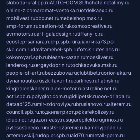
sloboda-ural.pp.ru
AUTO-COM.SU
hohota.net
alimy.ru
online-z.com
aromat-vostoka.ru
otdelkaexp.ru
mobilvest.ru
bbd.net.ru
mebelshop.msk.ru
smp-forum.ru
bastion-td.ru
kosmoscreative.ru
avrmotors.ru
art-galadesign.ru
tiffany-c.ru
ecostep-samara.ru
d-p.spb.ru
галактика73.рф
sko.com.ru
davitamebel-spb.ru
fotsis.ru
tesiaes.ru
kokoroyari.spb.ru
blesna-kazan.ru
mossilver.ru
lenderoq.ru
sergeydobrin.ru
tochkazvuka.msk.ru
people-of-art.ru
bezzubova.ru
clubtibet.ru
orior-aks.ru
dynamoauto.ru
szk-favorit.ru
carlines.ru
flatnsk.ru
kingbolenskaner.ru
alex-motor.ru
astroline.net.ru
act1.spb.ru
polyglot.com.ru
gidlipetsk.ru
ooo-driada.ru
detsad125.ru
mir-zdoroviya.ru
bruslanovo.ru
siterem.ru
council.spb.ru
лодкипатриот.рф
kafekolizey.ru
iclub.net.ru
gazon-easy.ru
sugarepilekb.ru
grinox.ru
pylesostineco.ru
msts-ozarenie.ru
kameryjooan.ru
artemovskij.ru
dopler.spb.ru
aid70.ru
metall-perm.ru