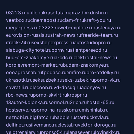
03223.ru
ufille.ru
krasotata.ru
prazdnikdushi.ru
veetbox.ru
cinemapost.ru
ciam-fr.ru
kraft-you.ru
mega-press.ru
03223.ru
web-explore.ru
rastenuya.ru
eurovision-russia.ru
strah-news.ru
freeride-team.ru
itrack-24.ru
sexshopexpress.ru
autostudiopro.ru
alabuga-cityhotel.ru
pornv.ru
atlantpereezd.ru
bud-em-znakomye.ru
a-cdc.ru
elektrostal-news.ru
korolevremont-market.ru
budem-znakomye.ru
oooagrosnab.ru
fpodaso.ru
emfire.ru
pro-otdelky.ru
ukrasotki.ru
seksuzbek.ru
seks-uzbek.ru
porno-vk.ru
sovratili.ru
olecoon.ru
vd-dosug.ru
adonyev.ru
rbc-news.ru
porno-skvirt.ru
krospr.ru
13autor-kolonka.ru
sormol.ru
2rich.ru
hostel-65.ru
hostserve.ru
porno-na-russkom.ru
mishinlab.ru
neznobi.ru
bigfatcc.ru
habble.ru
starbucksvia.ru
delfinet.ru
silvernano.ru
elestal.ru
vektor-doroga.ru
velotrenajery.ru
pronso54.ru
lenasever.ru
lovinskix.ru