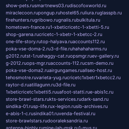
show-pets.ru
smartnews03.ru
discofoxworld.ru
miraclecoon.ru
pongup.ru
hostel65.ru
liura.ru
glasspb.ru
firehunters.ru
gribowo.ru
gnalis.ru
bulkitula.ru
hometown-france.ru
1-xbeticricetc-1-xbetti-5.ru
shop-garena.ru
cricetc-1-xbetr-1-xbetcc-2.ru
one-life-story.ru
top-halyava.ru
accounts112.ru
poka-vse-doma-2.ru
3-d-file.ru
hahahaharms.ru
g2012.ru
tst-1.ru
shaggy-cat.ru
opsmgr.ru
ev-gallery.ru
g-2012.ru
ops-mgr.ru
accounts-112.ru
csm-demo.ru
poka-vse-doma2.ru
airgungames.ru
allseo-host.ru
tehosmotre.ru
varieta-yug.ru
cricetc1xbetr1xbetcc2.ru
raytor-d.ru
atillagunn.ru
3d-file.ru
1xbeticricetc1xbetti5.ru
uafoot-statti.ru
e-abis1c.ru
store-brawl-stars.ru
kts-services.ru
dark-sand.ru
sindika-01.ru
sp-life.ru
x-legion.ru
sib-archives.ru
e-abis-1-c.ru
sindika01.ru
venda-festival.ru
store-brawlstars.ru
dooraleksandria.ru
antenna-highly.ru
mine-lab-msk.ru
1-mus.ru