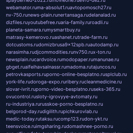
webamator.ru
ma-absolut1.ru
avtopomosch27.ru
nv-750.ru
news-plain.ru
nertansaga.ru
delanalad.ru
dizfiles.ru
youtubefree.ru
aria-family.ru
roadli.ru
planeta-samara.ru
mysmartbuy.ru
matrasy-kemerovo.ru
ashanet.ru
trade-farm.ru
dotcustoms.ru
domizbrusa9x12spb.ru
autodamp.ru
narasimha.ru
djcommodities.ru
nv750.ru
x-ton.ru
newsplain.ru
cardvoice.ru
modopaper.ru
manunae.ru
gbget.ru
alfeihavsalnassr.ru
madoma.ru
tajuncos.ru
petrovkasports.ru
porno-online-besplatno.ru
splclub.ru
york-life.ru
doroga-expo.ru
ribery.ru
cleanmedicine.ru
slovar-ivrit.ru
porno-video-besplatno.ru
seks-365.ru
ovucontrol.ru
sloty-igrovyye-avtomaty.ru
ru-industriya.ru
russkoe-porno-besplatno.ru
belgorod-day.ru
digilith.ru
pichkurovlab.ru
medic-today.ru
taksu.ru
comp123.ru
don-ykt.ru
teensvoice.ru
imgsharing.ru
domashnee-porno.ru