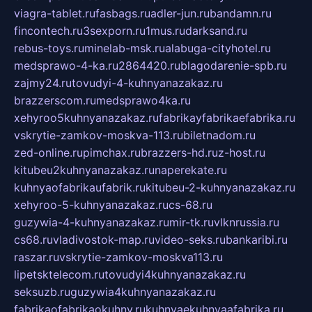
viagra-tablet.ru
fasbags.ru
adler-jun.ru
bandamn.ru
fincontech.ru
3sexporn.ru
1mus.ru
darksand.ru
rebus-toys.ru
minelab-msk.ru
alabuga-cityhotel.ru
medsprawo-4-ka.ru
2864420.ru
blagodarenie-spb.ru
zajmy24.ru
tovudyi-4-kuhnyanazakaz.ru
brazzerscom.ru
medsprawo4ka.ru
xehyroo5kuhnyanazakaz.ru
fabrikayfabrikaefabrika.ru
vskrytie-zamkov-moskva-113.ru
biletnadom.ru
zed-online.ru
pimchax.ru
brazzers-hd.ru
z-host.ru
kitubeu2kuhnyanazakaz.ru
naperekate.ru
kuhnyaofabrikaufabrik.ru
kitubeu-2-kuhnyanazakaz.ru
xehyroo-5-kuhnyanazakaz.ru
cs-68.ru
guzywia-4-kuhnyanazakaz.ru
mir-tk.ru
vlknrussia.ru
cs68.ru
vladivostok-map.ru
video-seks.ru
bankaribi.ru
raszar.ru
vskrytie-zamkov-moskva113.ru
lipetsktelecom.ru
tovudyi4kuhnyanazakaz.ru
seksuzb.ru
guzywia4kuhnyanazakaz.ru
fabrikaofabrikaokuhny.ru
kuhnyaekuhnyaafabrika.ru