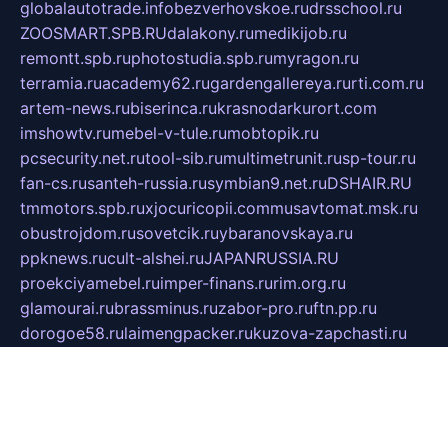
globalautotrade.info
bezverhovskoe.ru
drsschool.ru
ZOOSMART.SPB.RU
dalakony.ru
medikijob.ru
remontt.spb.ru
photostudia.spb.ru
myragon.ru
terramia.ru
academy62.ru
gardengallereya.ru
rti.com.ru
artem-news.ru
biserinca.ru
krasnodarkurort.com
imshowtv.ru
mebel-v-tule.ru
mobtopik.ru
pcsecurity.net.ru
tool-sib.ru
multimetrunit.ru
sp-tour.ru
fan-cs.ru
santeh-russia.ru
symbian9.net.ru
DSHAIR.RU
tmmotors.spb.ru
xjocuricopii.com
musavtomat.msk.ru
obustrojdom.ru
sovetcik.ru
ybaranovskaya.ru
ppknews.ru
cult-alshei.ru
JAPANRUSSIA.RU
proekciyamebel.ru
imper-finans.ru
rim.org.ru
glamourai.ru
brassminus.ru
zabor-pro.ru
ftn.pp.ru
dorogoe58.ru
laimengpacker.ru
kuzova-zapchasti.ru
sageerp.ru
taxodrom.ru
dsrazvitie.ru
hardcity.net.ru
ratinghomegames.ru
topservice25.ru
gubernyan.ru
gtglasslined.ru
ii4.ru
tssport.spb.ru
andorra24.com
blackwallstreet.ru
oboimos.ru
optim-doors.com.ru