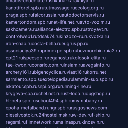
amadis-chocolate.ru
shkurki-karakulya.ru
kanotiforet.spb.ru
tutmassage.ru
ecolog.org.ru
praga.spb.ru
falcorussia.ru
autodoctorservis.ru
kamertondom.spb.ru
net-life.net.ru
avto-vozim.ru
sakhcamera.ru
alliance-electro.spb.ru
stroyavt.ru
controlweb1.ru
tdsak74.ru
kinzozo-ru.ru
kvotka.ru
iron-snab.ru
costa-bella.ru
eugrus.pp.ru
associaciya39.ru
primexpo.spb.ru
bezmorchin.ru
ia2.ru
cpt21.ru
ispecspb.ru
regahost.ru
kolosok-elita.ru
tae-kwon.ru
consrio.com.ru
insiam.ru
avegainfo.ru
archery161.ru
bigencyclica.ru
vlast16.ru
korru.net
sarmiento.spb.su
extelopedia.ru
lammin-suo.spb.ru
iskatour.spb.ru
snpi.org.ru
running-line.ru
krygeva-spa.ru
chel.net.ru
rust-loco.ru
dugshop.ru
hl-beta.spb.ru
school494.spb.ru
mymubaby.ru
epoha-metalband.ru
ngr.spb.ru
rusgosnews.com
dieselvostok.ru
24hostel.msk.ru
w-dev.ru
f-ship.ru
regsmi.ru
filmnetwork.ru
malinasp.ru
kinosvin.ru