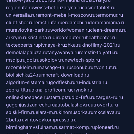
regionufa.ru
weiss-bet.ru
zaryna.ru
casinotablet.ru
universalia.ru
remont-mebeli-moscow.ru
termomur.ru
clubfisher.ru
remstirufa.ru
erdamchi.ru
doramamama.ru
muraviovka-park.ru
worldofwoman.ru
clean-dreams.ru
arkrym.ru
kristinita.ru
dircomputer.ru
healthenter.ru
textexperts.ru
pivnaya-kruzhka.ru
kinofilmy-2021.ru
demolalapaluza.ru
tanyavanya.ru
remstir-tolyatti.ru
msdip.ru
jdol.ru
sokolovr.ru
newtech-spb.ru
rezemkleim.ru
massage-tai.ru
seonub.ru
zvonitut.ru
biolisichka24.ru
mncraft-download.ru
algoritm-sistema.ru
godflesh.ru
ru-industria.ru
zebra-tlt.ru
okna-proficom.ru
erynok.ru
onlinekinospace.ru
startupstudio-fefu.ru
zarges-ru.ru
gegenjustizunrecht.ru
autobalashov.ru
utrovortu.ru
spiski-firm.ru
elara-m.ru
kinomusorka.ru
mkcslava.ru
2bets.ru
vintovoykompressor.ru
birminghamvsfulham.ru
sarmat-komp.ru
pioneeri.ru