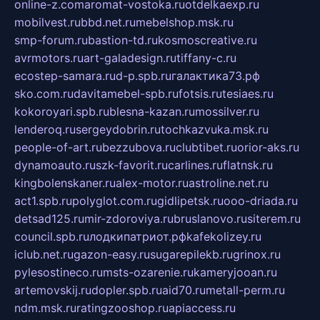
online-z.com
aromat-vostoka.ru
otdelkaexp.ru
mobilvest.ru
bbd.net.ru
mebelshop.msk.ru
smp-forum.ru
bastion-td.ru
kosmoscreative.ru
avrmotors.ru
art-galadesign.ru
tiffany-c.ru
ecostep-samara.ru
d-p.spb.ru
галактика73.рф
sko.com.ru
davitamebel-spb.ru
fotsis.ru
tesiaes.ru
kokoroyari.spb.ru
blesna-kazan.ru
mossilver.ru
lenderoq.ru
sergeydobrin.ru
tochkazvuka.msk.ru
people-of-art.ru
bezzubova.ru
clubtibet.ru
orior-aks.ru
dynamoauto.ru
szk-favorit.ru
carlines.ru
flatnsk.ru
kingbolenskaner.ru
alex-motor.ru
astroline.net.ru
act1.spb.ru
polyglot.com.ru
gidlipetsk.ru
ooo-driada.ru
detsad125.ru
mir-zdoroviya.ru
bruslanovo.ru
siterem.ru
council.spb.ru
лодкипатриот.рф
kafekolizey.ru
iclub.net.ru
gazon-easy.ru
sugarepilekb.ru
grinox.ru
pylesostineco.ru
msts-ozarenie.ru
kameryjooan.ru
artemovskij.ru
dopler.spb.ru
aid70.ru
metall-perm.ru
ndm.msk.ru
ratingzooshop.ru
apiaccess.ru