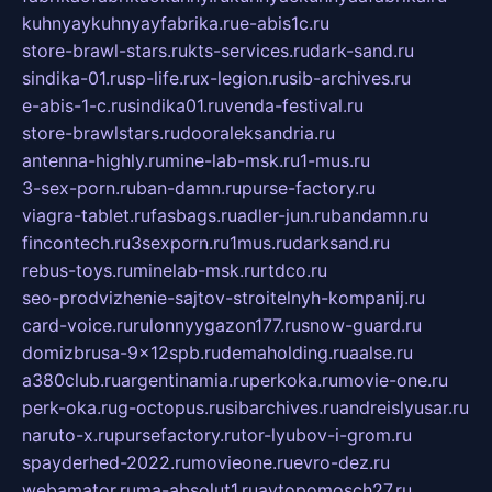
kuhnyaykuhnyayfabrika.ru
e-abis1c.ru
store-brawl-stars.ru
kts-services.ru
dark-sand.ru
sindika-01.ru
sp-life.ru
x-legion.ru
sib-archives.ru
e-abis-1-c.ru
sindika01.ru
venda-festival.ru
store-brawlstars.ru
dooraleksandria.ru
antenna-highly.ru
mine-lab-msk.ru
1-mus.ru
3-sex-porn.ru
ban-damn.ru
purse-factory.ru
viagra-tablet.ru
fasbags.ru
adler-jun.ru
bandamn.ru
fincontech.ru
3sexporn.ru
1mus.ru
darksand.ru
rebus-toys.ru
minelab-msk.ru
rtdco.ru
seo-prodvizhenie-sajtov-stroitelnyh-kompanij.ru
card-voice.ru
rulonnyygazon177.ru
snow-guard.ru
domizbrusa-9x12spb.ru
demaholding.ru
aalse.ru
a380club.ru
argentinamia.ru
perkoka.ru
movie-one.ru
perk-oka.ru
g-octopus.ru
sibarchives.ru
andreislyusar.ru
naruto-x.ru
pursefactory.ru
tor-lyubov-i-grom.ru
spayderhed-2022.ru
movieone.ru
evro-dez.ru
webamator.ru
ma-absolut1.ru
avtopomosch27.ru