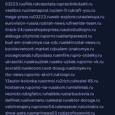
03223.ru
ufille.ru
krasotata.ru
prazdnikdushi.ru
veetbox.ru
cinemapost.ru
ciam-fr.ru
kraft-you.ru
mega-press.ru
03223.ru
web-explore.ru
rastenuya.ru
eurovision-russia.ru
strah-news.ru
freeride-team.ru
itrack-24.ru
sexshopexpress.ru
autostudiopro.ru
alabuga-cityhotel.ru
pornv.ru
atlantpereezd.ru
bud-em-znakomye.ru
a-cdc.ru
elektrostal-news.ru
korolevremont-market.ru
budem-znakomye.ru
oooagrosnab.ru
fpodaso.ru
emfire.ru
pro-otdelky.ru
ukrasotki.ru
seksuzbek.ru
seks-uzbek.ru
porno-vk.ru
sovratili.ru
olecoon.ru
vd-dosug.ru
adonyev.ru
rbc-news.ru
porno-skvirt.ru
krospr.ru
13autor-kolonka.ru
sormol.ru
2rich.ru
hostel-65.ru
hostserve.ru
porno-na-russkom.ru
mishinlab.ru
neznobi.ru
bigfatcc.ru
habble.ru
starbucksvia.ru
delfinet.ru
silvernano.ru
elestal.ru
vektor-doroga.ru
velotrenajery.ru
pronso54.ru
lenasever.ru
lovinskix.ru
show-pets.ru
smartnews03.ru
discofoxworld.ru