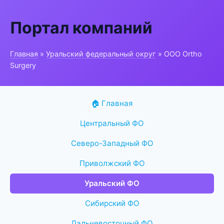
Портал компаний
Главная
»
Уральский федеральный округ
» ООО Ortho
Surgery
🏠 Главная
Центральный ФО
Северо-Западный ФО
Приволжский ФО
Уральский ФО
Сибирский ФО
Дальневосточный ФО