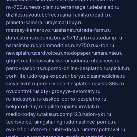
nv-750.ru
news-plain.ru
nertansaga.ru
delanalad.ru
dizfiles.ru
youtubefree.ru
aria-family.ru
roadli.ru
planeta-samara.ru
mysmartbuy.ru
matrasy-kemerovo.ru
ashanet.ru
trade-farm.ru
dotcustoms.ru
domizbrusa9x12spb.ru
autodamp.ru
narasimha.ru
djcommodities.ru
nv750.ru
x-ton.ru
newsplain.ru
cardvoice.ru
modopaper.ru
manunae.ru
gbget.ru
alfeihavsalnassr.ru
madoma.ru
tajuncos.ru
petrovkasports.ru
porno-online-besplatno.ru
splclub.ru
york-life.ru
doroga-expo.ru
ribery.ru
cleanmedicine.ru
slovar-ivrit.ru
porno-video-besplatno.ru
seks-365.ru
ovucontrol.ru
sloty-igrovyye-avtomaty.ru
ru-industriya.ru
russkoe-porno-besplatno.ru
belgorod-day.ru
digilith.ru
pichkurovlab.ru
medic-today.ru
taksu.ru
comp123.ru
don-ykt.ru
teensvoice.ru
imgsharing.ru
domashnee-porno.ru
eva-elfie.ru
foto-tur.ru
biz-doska.ru
metropoltravel.ru
veslo-i-yakor.ru
borodino-media.ru
rostotsky.ru