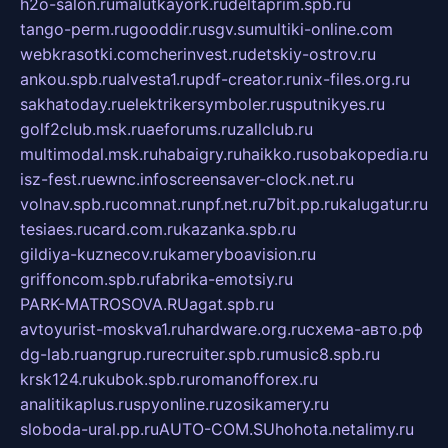
h2o-salon.ru
malutkayork.ru
deltaprim.spb.ru
tango-perm.ru
gooddir.ru
sgv.su
multiki-online.com
webkrasotki.com
cherinvest.ru
detskiy-ostrov.ru
ankou.spb.ru
alvesta1.ru
pdf-creator.ru
nix-files.org.ru
sakhatoday.ru
elektrikersymboler.ru
sputnikyes.ru
golf2club.msk.ru
aeforums.ru
zallclub.ru
multimodal.msk.ru
habaigry.ru
haikko.ru
sobakopedia.ru
isz-fest.ru
ewnc.info
screensaver-clock.net.ru
volnav.spb.ru
comnat.ru
npf.net.ru
7bit.pp.ru
kalugatur.ru
tesiaes.ru
card.com.ru
kazanka.spb.ru
gildiya-kuznecov.ru
kameryboavision.ru
griffoncom.spb.ru
fabrika-emotsiy.ru
PARK-MATROSOVA.RU
agat.spb.ru
avtoyurist-moskva1.ru
hardware.org.ru
схема-авто.рф
dg-lab.ru
angrup.ru
recruiter.spb.ru
music8.spb.ru
krsk124.ru
kubok.spb.ru
romanofforex.ru
analitikaplus.ru
spyonline.ru
zosikamery.ru
sloboda-ural.pp.ru
AUTO-COM.SU
hohota.net
alimy.ru