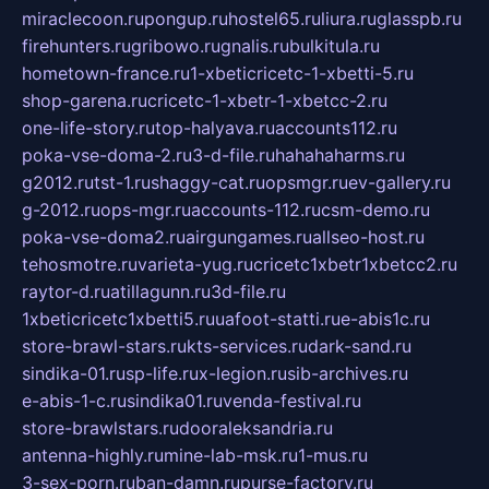
miraclecoon.ru
pongup.ru
hostel65.ru
liura.ru
glasspb.ru
firehunters.ru
gribowo.ru
gnalis.ru
bulkitula.ru
hometown-france.ru
1-xbeticricetc-1-xbetti-5.ru
shop-garena.ru
cricetc-1-xbetr-1-xbetcc-2.ru
one-life-story.ru
top-halyava.ru
accounts112.ru
poka-vse-doma-2.ru
3-d-file.ru
hahahaharms.ru
g2012.ru
tst-1.ru
shaggy-cat.ru
opsmgr.ru
ev-gallery.ru
g-2012.ru
ops-mgr.ru
accounts-112.ru
csm-demo.ru
poka-vse-doma2.ru
airgungames.ru
allseo-host.ru
tehosmotre.ru
varieta-yug.ru
cricetc1xbetr1xbetcc2.ru
raytor-d.ru
atillagunn.ru
3d-file.ru
1xbeticricetc1xbetti5.ru
uafoot-statti.ru
e-abis1c.ru
store-brawl-stars.ru
kts-services.ru
dark-sand.ru
sindika-01.ru
sp-life.ru
x-legion.ru
sib-archives.ru
e-abis-1-c.ru
sindika01.ru
venda-festival.ru
store-brawlstars.ru
dooraleksandria.ru
antenna-highly.ru
mine-lab-msk.ru
1-mus.ru
3-sex-porn.ru
ban-damn.ru
purse-factory.ru