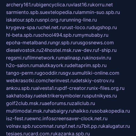
archery161.ru
bigencyclica.ru
vlast16.ru
korru.net
sarmiento.spb.su
extelopedia.ru
lammin-suo.spb.ru
iskatour.spb.ru
snpi.org.ru
running-line.ru
krygeva-spa.ru
chel.net.ru
rust-loco.ru
dugshop.ru
hl-beta.spb.ru
school494.spb.ru
mymubaby.ru
epoha-metalband.ru
ngr.spb.ru
rusgosnews.com
dieselvostok.ru
24hostel.msk.ru
w-dev.ru
f-ship.ru
regsmi.ru
filmnetwork.ru
malinasp.ru
kinosvin.ru
h2o-salon.ru
malutkayork.ru
deltaprim.spb.ru
tango-perm.ru
gooddir.ru
sgv.su
multiki-online.com
webkrasotki.com
cherinvest.ru
detskiy-ostrov.ru
ankou.spb.ru
alvesta1.ru
pdf-creator.ru
nix-files.org.ru
sakhatoday.ru
elektrikersymboler.ru
sputnikyes.ru
golf2club.msk.ru
aeforums.ru
zallclub.ru
multimodal.msk.ru
habaigry.ru
haikko.ru
sobakopedia.ru
isz-fest.ru
ewnc.info
screensaver-clock.net.ru
volnav.spb.ru
comnat.ru
npf.net.ru
7bit.pp.ru
kalugatur.ru
tesiaes.ru
card.com.ru
kazanka.spb.ru