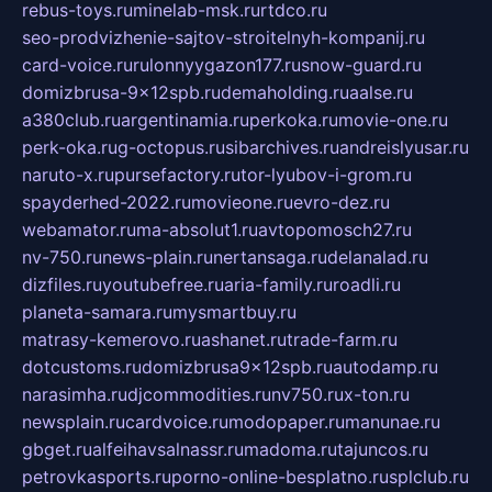
rebus-toys.ru
minelab-msk.ru
rtdco.ru
seo-prodvizhenie-sajtov-stroitelnyh-kompanij.ru
card-voice.ru
rulonnyygazon177.ru
snow-guard.ru
domizbrusa-9x12spb.ru
demaholding.ru
aalse.ru
a380club.ru
argentinamia.ru
perkoka.ru
movie-one.ru
perk-oka.ru
g-octopus.ru
sibarchives.ru
andreislyusar.ru
naruto-x.ru
pursefactory.ru
tor-lyubov-i-grom.ru
spayderhed-2022.ru
movieone.ru
evro-dez.ru
webamator.ru
ma-absolut1.ru
avtopomosch27.ru
nv-750.ru
news-plain.ru
nertansaga.ru
delanalad.ru
dizfiles.ru
youtubefree.ru
aria-family.ru
roadli.ru
planeta-samara.ru
mysmartbuy.ru
matrasy-kemerovo.ru
ashanet.ru
trade-farm.ru
dotcustoms.ru
domizbrusa9x12spb.ru
autodamp.ru
narasimha.ru
djcommodities.ru
nv750.ru
x-ton.ru
newsplain.ru
cardvoice.ru
modopaper.ru
manunae.ru
gbget.ru
alfeihavsalnassr.ru
madoma.ru
tajuncos.ru
petrovkasports.ru
porno-online-besplatno.ru
splclub.ru