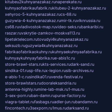
kitubeu2kuhnyanazakaz.ru
naperekate.ru
kuhnyaofabrikaufabrik.ru
kitubeu-2-kuhnyanazakaz.ru
xehyroo-5-kuhnyanazakaz.ru
cs-68.ru
guzywia-4-kuhnyanazakaz.ru
mir-tk.ru
vlknrussia.ru
cs68.ru
vladivostok-map.ru
video-seks.ru
bankaribi.ru
raszar.ru
vskrytie-zamkov-moskva113.ru
lipetsktelecom.ru
tovudyi4kuhnyanazakaz.ru
seksuzb.ru
guzywia4kuhnyanazakaz.ru
fabrikaofabrikaokuhny.ru
kuhnyaekuhnyaafabrika.ru
kuhnyaykuhnyayfabrika.ru
e-abis1c.ru
store-brawl-stars.ru
kts-services.ru
dark-sand.ru
sindika-01.ru
sp-life.ru
x-legion.ru
sib-archives.ru
e-abis-1-c.ru
sindika01.ru
venda-festival.ru
store-brawlstars.ru
dooraleksandria.ru
antenna-highly.ru
mine-lab-msk.ru
1-mus.ru
3-sex-porn.ru
ban-damn.ru
purse-factory.ru
viagra-tablet.ru
fasbags.ru
adler-jun.ru
bandamn.ru
fincontech.ru
3sexporn.ru
1mus.ru
darksand.ru