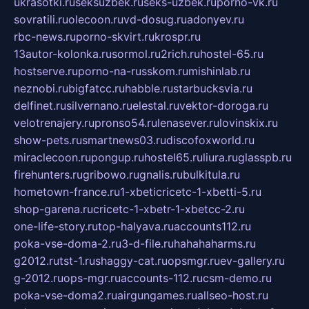
ukrasotki.ru
seksuzbek.ru
seks-uzbek.ru
porno-vk.ru
sovratili.ru
olecoon.ru
vd-dosug.ru
adonyev.ru
rbc-news.ru
porno-skvirt.ru
krospr.ru
13autor-kolonka.ru
sormol.ru
2rich.ru
hostel-65.ru
hostserve.ru
porno-na-russkom.ru
mishinlab.ru
neznobi.ru
bigfatcc.ru
habble.ru
starbucksvia.ru
delfinet.ru
silvernano.ru
elestal.ru
vektor-doroga.ru
velotrenajery.ru
pronso54.ru
lenasever.ru
lovinskix.ru
show-pets.ru
smartnews03.ru
discofoxworld.ru
miraclecoon.ru
pongup.ru
hostel65.ru
liura.ru
glasspb.ru
firehunters.ru
gribowo.ru
gnalis.ru
bulkitula.ru
hometown-france.ru
1-xbeticricetc-1-xbetti-5.ru
shop-garena.ru
cricetc-1-xbetr-1-xbetcc-2.ru
one-life-story.ru
top-halyava.ru
accounts112.ru
poka-vse-doma-2.ru
3-d-file.ru
hahahaharms.ru
g2012.ru
tst-1.ru
shaggy-cat.ru
opsmgr.ru
ev-gallery.ru
g-2012.ru
ops-mgr.ru
accounts-112.ru
csm-demo.ru
poka-vse-doma2.ru
airgungames.ru
allseo-host.ru