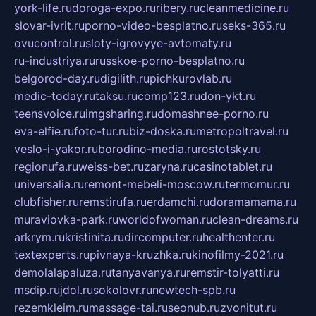
york-life.ru
doroga-expo.ru
ribery.ru
cleanmedicine.ru
slovar-ivrit.ru
porno-video-besplatno.ru
seks-365.ru
ovucontrol.ru
sloty-igrovyye-avtomaty.ru
ru-industriya.ru
russkoe-porno-besplatno.ru
belgorod-day.ru
digilith.ru
pichkurovlab.ru
medic-today.ru
taksu.ru
comp123.ru
don-ykt.ru
teensvoice.ru
imgsharing.ru
domashnee-porno.ru
eva-elfie.ru
foto-tur.ru
biz-doska.ru
metropoltravel.ru
veslo-i-yakor.ru
borodino-media.ru
rostotsky.ru
regionufa.ru
weiss-bet.ru
zaryna.ru
casinotablet.ru
universalia.ru
remont-mebeli-moscow.ru
termomur.ru
clubfisher.ru
remstirufa.ru
erdamchi.ru
doramamama.ru
muraviovka-park.ru
worldofwoman.ru
clean-dreams.ru
arkrym.ru
kristinita.ru
dircomputer.ru
healthenter.ru
textexperts.ru
pivnaya-kruzhka.ru
kinofilmy-2021.ru
demolalapaluza.ru
tanyavanya.ru
remstir-tolyatti.ru
msdip.ru
jdol.ru
sokolovr.ru
newtech-spb.ru
rezemkleim.ru
massage-tai.ru
seonub.ru
zvonitut.ru