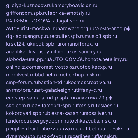
gildiya-kuznecov.ru
kameryboavision.ru
griffoncom.spb.ru
fabrika-emotsiy.ru
PARK-MATROSOVA.RU
agat.spb.ru
avtoyurist-moskva1.ru
hardware.org.ru
схема-авто.рф
dg-lab.ru
angrup.ru
recruiter.spb.ru
music8.spb.ru
krsk124.ru
kubok.spb.ru
romanofforex.ru
analitikaplus.ru
spyonline.ru
zosikamery.ru
sloboda-ural.pp.ru
AUTO-COM.SU
hohota.net
alimy.ru
online-z.com
aromat-vostoka.ru
otdelkaexp.ru
mobilvest.ru
bbd.net.ru
mebelshop.msk.ru
smp-forum.ru
bastion-td.ru
kosmoscreative.ru
avrmotors.ru
art-galadesign.ru
tiffany-c.ru
ecostep-samara.ru
d-p.spb.ru
галактика73.рф
sko.com.ru
davitamebel-spb.ru
fotsis.ru
tesiaes.ru
kokoroyari.spb.ru
blesna-kazan.ru
mossilver.ru
lenderoq.ru
sergeydobrin.ru
tochkazvuka.msk.ru
people-of-art.ru
bezzubova.ru
clubtibet.ru
orior-aks.ru
dynamoauto.ru
szk-favorit.ru
carlines.ru
flatnsk.ru