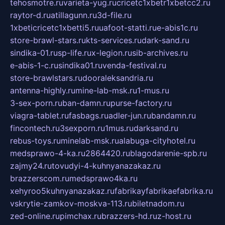
tehosmotre.ru
varieta-yug.ru
cricetc1xbetr1xbetcc2.ru
raytor-d.ru
atillagunn.ru
3d-file.ru
1xbeticricetc1xbetti5.ru
uafoot-statti.ru
e-abis1c.ru
store-brawl-stars.ru
kts-services.ru
dark-sand.ru
sindika-01.ru
sp-life.ru
x-legion.ru
sib-archives.ru
e-abis-1-c.ru
sindika01.ru
venda-festival.ru
store-brawlstars.ru
dooraleksandria.ru
antenna-highly.ru
mine-lab-msk.ru
1-mus.ru
3-sex-porn.ru
ban-damn.ru
purse-factory.ru
viagra-tablet.ru
fasbags.ru
adler-jun.ru
bandamn.ru
fincontech.ru
3sexporn.ru
1mus.ru
darksand.ru
rebus-toys.ru
minelab-msk.ru
alabuga-cityhotel.ru
medsprawo-4-ka.ru
2864420.ru
blagodarenie-spb.ru
zajmy24.ru
tovudyi-4-kuhnyanazakaz.ru
brazzerscom.ru
medsprawo4ka.ru
xehyroo5kuhnyanazakaz.ru
fabrikayfabrikaefabrika.ru
vskrytie-zamkov-moskva-113.ru
biletnadom.ru
zed-online.ru
pimchax.ru
brazzers-hd.ru
z-host.ru