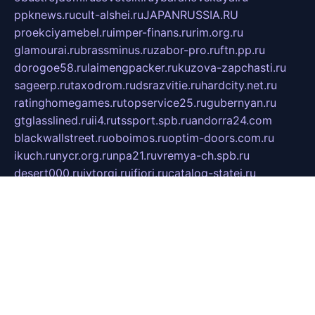
ppknews.ru
cult-alshei.ru
JAPANRUSSIA.RU
proekciyamebel.ru
imper-finans.ru
rim.org.ru
glamourai.ru
brassminus.ru
zabor-pro.ru
ftn.pp.ru
dorogoe58.ru
laimengpacker.ru
kuzova-zapchasti.ru
sageerp.ru
taxodrom.ru
dsrazvitie.ru
hardcity.net.ru
ratinghomegames.ru
topservice25.ru
gubernyan.ru
gtglasslined.ru
ii4.ru
tssport.spb.ru
andorra24.com
blackwallstreet.ru
oboimos.ru
optim-doors.com.ru
ikuch.ru
nycr.org.ru
npa21.ru
vremya-ch.spb.ru
desert000.ru
ivtorgi.ru
ifiori.ru
catalog-statei.ru
dcv.org.ru
spetsmaster174.ru
ipkameryhiseeu.ru
dum26.ru
ruspol.spb.ru
fr-opendp.ru
kam-solnyshko.ru
cheyenne-arapaho.ru
sevzapmetal.spb.ru
ted-lapidus.spb.ru
parasite-eliminator.ru
sigma-complete.ru
modernworld.ru
dama-moda.ru
eholot-group.ru
sk-nvkz.ru
DRONGOLD.RU
democratia2.ru
i-farmer.ru
mass-sport.org
jablonex.spb.ru
bookmess.ru
linkword.ru