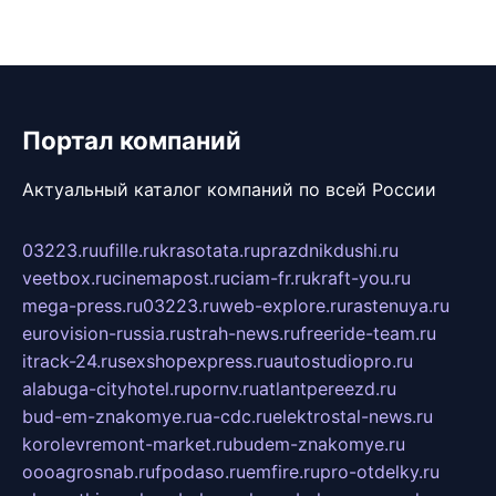
Портал компаний
Актуальный каталог компаний по всей России
03223.ru
ufille.ru
krasotata.ru
prazdnikdushi.ru
veetbox.ru
cinemapost.ru
ciam-fr.ru
kraft-you.ru
mega-press.ru
03223.ru
web-explore.ru
rastenuya.ru
eurovision-russia.ru
strah-news.ru
freeride-team.ru
itrack-24.ru
sexshopexpress.ru
autostudiopro.ru
alabuga-cityhotel.ru
pornv.ru
atlantpereezd.ru
bud-em-znakomye.ru
a-cdc.ru
elektrostal-news.ru
korolevremont-market.ru
budem-znakomye.ru
oooagrosnab.ru
fpodaso.ru
emfire.ru
pro-otdelky.ru