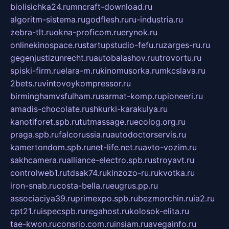
biolisichka24.ru
mncraft-download.ru
algoritm-sistema.ru
godflesh.ru
ru-industria.ru
zebra-tlt.ru
okna-proficom.ru
erynok.ru
onlinekinospace.ru
startupstudio-fefu.ru
zarges-ru.ru
gegenjustizunrecht.ru
autobalashov.ru
utrovortu.ru
spiski-firm.ru
elara-m.ru
kinomusorka.ru
mkcslava.ru
2bets.ru
vintovoykompressor.ru
birminghamvsfulham.ru
sarmat-komp.ru
pioneeri.ru
amadis-chocolate.ru
shkurki-karakulya.ru
kanotiforet.spb.ru
tutmassage.ru
ecolog.org.ru
praga.spb.ru
falcorussia.ru
autodoctorservis.ru
kamertondom.spb.ru
net-life.net.ru
avto-vozim.ru
sakhcamera.ru
alliance-electro.spb.ru
stroyavt.ru
controlweb1.ru
tdsak74.ru
kinzozo-ru.ru
kvotka.ru
iron-snab.ru
costa-bella.ru
eugrus.pp.ru
associaciya39.ru
primexpo.spb.ru
bezmorchin.ru
ia2.ru
cpt21.ru
ispecspb.ru
regahost.ru
kolosok-elita.ru
tae-kwon.ru
consrio.com.ru
insiam.ru
avegainfo.ru