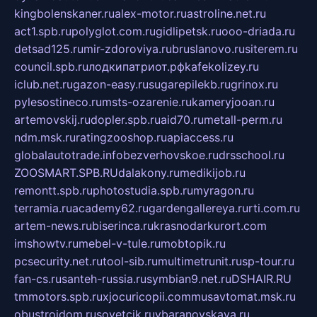
kingbolenskaner.ru
alex-motor.ru
astroline.net.ru
act1.spb.ru
polyglot.com.ru
gidlipetsk.ru
ooo-driada.ru
detsad125.ru
mir-zdoroviya.ru
bruslanovo.ru
siterem.ru
council.spb.ru
лодкипатриот.рф
kafekolizey.ru
iclub.net.ru
gazon-easy.ru
sugarepilekb.ru
grinox.ru
pylesostineco.ru
msts-ozarenie.ru
kameryjooan.ru
artemovskij.ru
dopler.spb.ru
aid70.ru
metall-perm.ru
ndm.msk.ru
ratingzooshop.ru
apiaccess.ru
globalautotrade.info
bezverhovskoe.ru
drsschool.ru
ZOOSMART.SPB.RU
dalakony.ru
medikijob.ru
remontt.spb.ru
photostudia.spb.ru
myragon.ru
terramia.ru
academy62.ru
gardengallereya.ru
rti.com.ru
artem-news.ru
biserinca.ru
krasnodarkurort.com
imshowtv.ru
mebel-v-tule.ru
mobtopik.ru
pcsecurity.net.ru
tool-sib.ru
multimetrunit.ru
sp-tour.ru
fan-cs.ru
santeh-russia.ru
symbian9.net.ru
DSHAIR.RU
tmmotors.spb.ru
xjocuricopii.com
musavtomat.msk.ru
obustrojdom.ru
sovetcik.ru
ybaranovskaya.ru