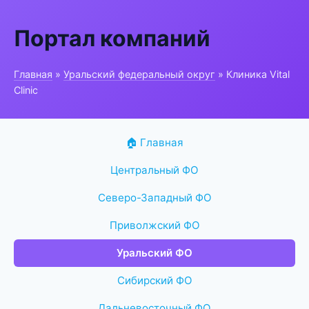
Портал компаний
Главная
»
Уральский федеральный округ
» Клиника Vital
Clinic
🏠 Главная
Центральный ФО
Северо-Западный ФО
Приволжский ФО
Уральский ФО
Сибирский ФО
Дальневосточный ФО