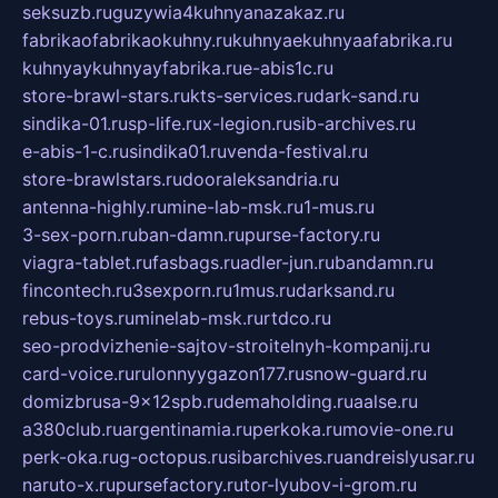
seksuzb.ru
guzywia4kuhnyanazakaz.ru
fabrikaofabrikaokuhny.ru
kuhnyaekuhnyaafabrika.ru
kuhnyaykuhnyayfabrika.ru
e-abis1c.ru
store-brawl-stars.ru
kts-services.ru
dark-sand.ru
sindika-01.ru
sp-life.ru
x-legion.ru
sib-archives.ru
e-abis-1-c.ru
sindika01.ru
venda-festival.ru
store-brawlstars.ru
dooraleksandria.ru
antenna-highly.ru
mine-lab-msk.ru
1-mus.ru
3-sex-porn.ru
ban-damn.ru
purse-factory.ru
viagra-tablet.ru
fasbags.ru
adler-jun.ru
bandamn.ru
fincontech.ru
3sexporn.ru
1mus.ru
darksand.ru
rebus-toys.ru
minelab-msk.ru
rtdco.ru
seo-prodvizhenie-sajtov-stroitelnyh-kompanij.ru
card-voice.ru
rulonnyygazon177.ru
snow-guard.ru
domizbrusa-9x12spb.ru
demaholding.ru
aalse.ru
a380club.ru
argentinamia.ru
perkoka.ru
movie-one.ru
perk-oka.ru
g-octopus.ru
sibarchives.ru
andreislyusar.ru
naruto-x.ru
pursefactory.ru
tor-lyubov-i-grom.ru