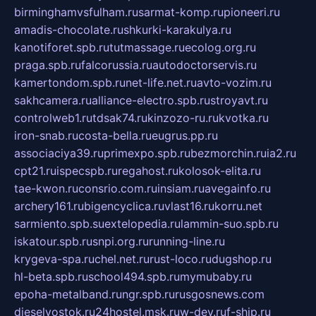
birminghamvsfulham.ru
sarmat-komp.ru
pioneeri.ru
amadis-chocolate.ru
shkurki-karakulya.ru
kanotiforet.spb.ru
tutmassage.ru
ecolog.org.ru
praga.spb.ru
falcorussia.ru
autodoctorservis.ru
kamertondom.spb.ru
net-life.net.ru
avto-vozim.ru
sakhcamera.ru
alliance-electro.spb.ru
stroyavt.ru
controlweb1.ru
tdsak74.ru
kinzozo-ru.ru
kvotka.ru
iron-snab.ru
costa-bella.ru
eugrus.pp.ru
associaciya39.ru
primexpo.spb.ru
bezmorchin.ru
ia2.ru
cpt21.ru
ispecspb.ru
regahost.ru
kolosok-elita.ru
tae-kwon.ru
consrio.com.ru
insiam.ru
avegainfo.ru
archery161.ru
bigencyclica.ru
vlast16.ru
korru.net
sarmiento.spb.su
extelopedia.ru
lammin-suo.spb.ru
iskatour.spb.ru
snpi.org.ru
running-line.ru
krygeva-spa.ru
chel.net.ru
rust-loco.ru
dugshop.ru
hl-beta.spb.ru
school494.spb.ru
mymubaby.ru
epoha-metalband.ru
ngr.spb.ru
rusgosnews.com
dieselvostok.ru
24hostel.msk.ru
w-dev.ru
f-ship.ru