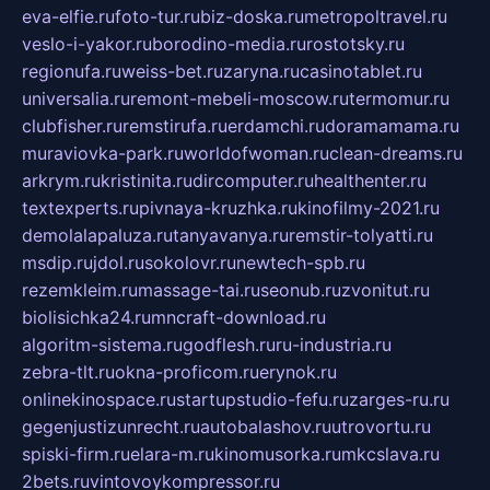
eva-elfie.ru
foto-tur.ru
biz-doska.ru
metropoltravel.ru
veslo-i-yakor.ru
borodino-media.ru
rostotsky.ru
regionufa.ru
weiss-bet.ru
zaryna.ru
casinotablet.ru
universalia.ru
remont-mebeli-moscow.ru
termomur.ru
clubfisher.ru
remstirufa.ru
erdamchi.ru
doramamama.ru
muraviovka-park.ru
worldofwoman.ru
clean-dreams.ru
arkrym.ru
kristinita.ru
dircomputer.ru
healthenter.ru
textexperts.ru
pivnaya-kruzhka.ru
kinofilmy-2021.ru
demolalapaluza.ru
tanyavanya.ru
remstir-tolyatti.ru
msdip.ru
jdol.ru
sokolovr.ru
newtech-spb.ru
rezemkleim.ru
massage-tai.ru
seonub.ru
zvonitut.ru
biolisichka24.ru
mncraft-download.ru
algoritm-sistema.ru
godflesh.ru
ru-industria.ru
zebra-tlt.ru
okna-proficom.ru
erynok.ru
onlinekinospace.ru
startupstudio-fefu.ru
zarges-ru.ru
gegenjustizunrecht.ru
autobalashov.ru
utrovortu.ru
spiski-firm.ru
elara-m.ru
kinomusorka.ru
mkcslava.ru
2bets.ru
vintovoykompressor.ru