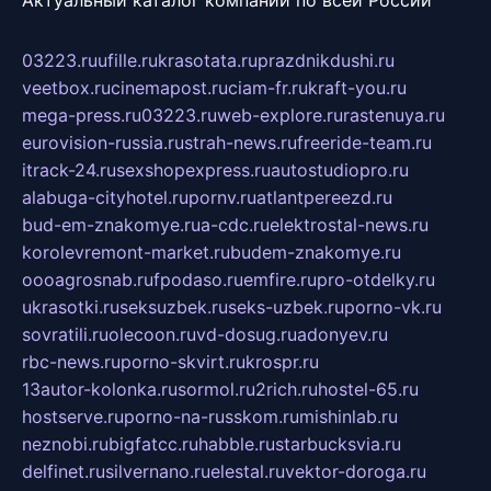
Актуальный каталог компаний по всей России
03223.ru
ufille.ru
krasotata.ru
prazdnikdushi.ru
veetbox.ru
cinemapost.ru
ciam-fr.ru
kraft-you.ru
mega-press.ru
03223.ru
web-explore.ru
rastenuya.ru
eurovision-russia.ru
strah-news.ru
freeride-team.ru
itrack-24.ru
sexshopexpress.ru
autostudiopro.ru
alabuga-cityhotel.ru
pornv.ru
atlantpereezd.ru
bud-em-znakomye.ru
a-cdc.ru
elektrostal-news.ru
korolevremont-market.ru
budem-znakomye.ru
oooagrosnab.ru
fpodaso.ru
emfire.ru
pro-otdelky.ru
ukrasotki.ru
seksuzbek.ru
seks-uzbek.ru
porno-vk.ru
sovratili.ru
olecoon.ru
vd-dosug.ru
adonyev.ru
rbc-news.ru
porno-skvirt.ru
krospr.ru
13autor-kolonka.ru
sormol.ru
2rich.ru
hostel-65.ru
hostserve.ru
porno-na-russkom.ru
mishinlab.ru
neznobi.ru
bigfatcc.ru
habble.ru
starbucksvia.ru
delfinet.ru
silvernano.ru
elestal.ru
vektor-doroga.ru