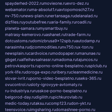
spayderhed-2022.ru
movieone.ru
evro-dez.ru
webamator.ru
ma-absolut1.ru
avtopomosch27.ru
nv-750.ru
news-plain.ru
nertansaga.ru
delanalad.ru
dizfiles.ru
youtubefree.ru
aria-family.ru
roadli.ru
planeta-samara.ru
mysmartbuy.ru
matrasy-kemerovo.ru
ashanet.ru
trade-farm.ru
dotcustoms.ru
domizbrusa9x12spb.ru
autodamp.ru
narasimha.ru
djcommodities.ru
nv750.ru
x-ton.ru
newsplain.ru
cardvoice.ru
modopaper.ru
manunae.ru
gbget.ru
alfeihavsalnassr.ru
madoma.ru
tajuncos.ru
petrovkasports.ru
porno-online-besplatno.ru
splclub.ru
york-life.ru
doroga-expo.ru
ribery.ru
cleanmedicine.ru
slovar-ivrit.ru
porno-video-besplatno.ru
seks-365.ru
ovucontrol.ru
sloty-igrovyye-avtomaty.ru
ru-industriya.ru
russkoe-porno-besplatno.ru
belgorod-day.ru
digilith.ru
pichkurovlab.ru
medic-today.ru
taksu.ru
comp123.ru
don-ykt.ru
teensvoice.ru
imgsharing.ru
domashnee-porno.ru