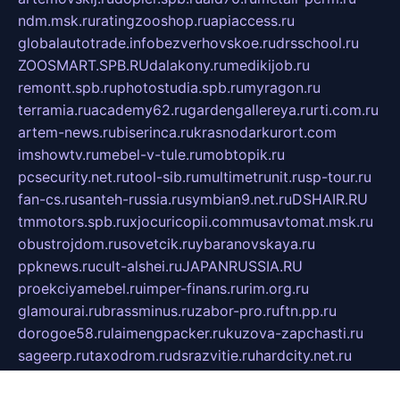
ndm.msk.ru
ratingzooshop.ru
apiaccess.ru
globalautotrade.info
bezverhovskoe.ru
drsschool.ru
ZOOSMART.SPB.RU
dalakony.ru
medikijob.ru
remontt.spb.ru
photostudia.spb.ru
myragon.ru
terramia.ru
academy62.ru
gardengallereya.ru
rti.com.ru
artem-news.ru
biserinca.ru
krasnodarkurort.com
imshowtv.ru
mebel-v-tule.ru
mobtopik.ru
pcsecurity.net.ru
tool-sib.ru
multimetrunit.ru
sp-tour.ru
fan-cs.ru
santeh-russia.ru
symbian9.net.ru
DSHAIR.RU
tmmotors.spb.ru
xjocuricopii.com
musavtomat.msk.ru
obustrojdom.ru
sovetcik.ru
ybaranovskaya.ru
ppknews.ru
cult-alshei.ru
JAPANRUSSIA.RU
proekciyamebel.ru
imper-finans.ru
rim.org.ru
glamourai.ru
brassminus.ru
zabor-pro.ru
ftn.pp.ru
dorogoe58.ru
laimengpacker.ru
kuzova-zapchasti.ru
sageerp.ru
taxodrom.ru
dsrazvitie.ru
hardcity.net.ru
ratinghomegames.ru
topservice25.ru
gubernyan.ru