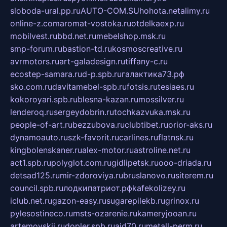
sloboda-ural.pp.ru
AUTO-COM.SU
hohota.net
alimy.ru
online-z.com
aromat-vostoka.ru
otdelkaexp.ru
mobilvest.ru
bbd.net.ru
mebelshop.msk.ru
smp-forum.ru
bastion-td.ru
kosmoscreative.ru
avrmotors.ru
art-galadesign.ru
tiffany-c.ru
ecostep-samara.ru
d-p.spb.ru
галактика73.рф
sko.com.ru
davitamebel-spb.ru
fotsis.ru
tesiaes.ru
kokoroyari.spb.ru
blesna-kazan.ru
mossilver.ru
lenderoq.ru
sergeydobrin.ru
tochkazvuka.msk.ru
people-of-art.ru
bezzubova.ru
clubtibet.ru
orior-aks.ru
dynamoauto.ru
szk-favorit.ru
carlines.ru
flatnsk.ru
kingbolenskaner.ru
alex-motor.ru
astroline.net.ru
act1.spb.ru
polyglot.com.ru
gidlipetsk.ru
ooo-driada.ru
detsad125.ru
mir-zdoroviya.ru
bruslanovo.ru
siterem.ru
council.spb.ru
лодкипатриот.рф
kafekolizey.ru
iclub.net.ru
gazon-easy.ru
sugarepilekb.ru
grinox.ru
pylesostineco.ru
msts-ozarenie.ru
kameryjooan.ru
artemovskij.ru
dopler.spb.ru
aid70.ru
metall-perm.ru