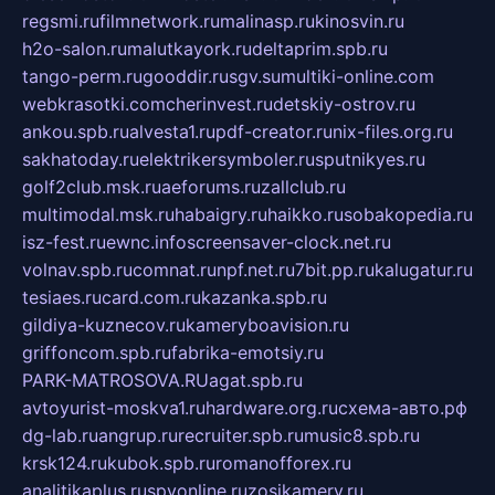
regsmi.ru
filmnetwork.ru
malinasp.ru
kinosvin.ru
h2o-salon.ru
malutkayork.ru
deltaprim.spb.ru
tango-perm.ru
gooddir.ru
sgv.su
multiki-online.com
webkrasotki.com
cherinvest.ru
detskiy-ostrov.ru
ankou.spb.ru
alvesta1.ru
pdf-creator.ru
nix-files.org.ru
sakhatoday.ru
elektrikersymboler.ru
sputnikyes.ru
golf2club.msk.ru
aeforums.ru
zallclub.ru
multimodal.msk.ru
habaigry.ru
haikko.ru
sobakopedia.ru
isz-fest.ru
ewnc.info
screensaver-clock.net.ru
volnav.spb.ru
comnat.ru
npf.net.ru
7bit.pp.ru
kalugatur.ru
tesiaes.ru
card.com.ru
kazanka.spb.ru
gildiya-kuznecov.ru
kameryboavision.ru
griffoncom.spb.ru
fabrika-emotsiy.ru
PARK-MATROSOVA.RU
agat.spb.ru
avtoyurist-moskva1.ru
hardware.org.ru
схема-авто.рф
dg-lab.ru
angrup.ru
recruiter.spb.ru
music8.spb.ru
krsk124.ru
kubok.spb.ru
romanofforex.ru
analitikaplus.ru
spyonline.ru
zosikamery.ru