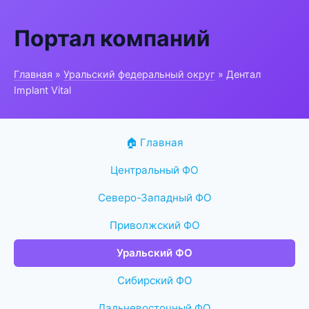
Портал компаний
Главная
»
Уральский федеральный округ
» Дентал
Implant Vital
🏠 Главная
Центральный ФО
Северо-Западный ФО
Приволжский ФО
Уральский ФО
Сибирский ФО
Дальневосточный ФО