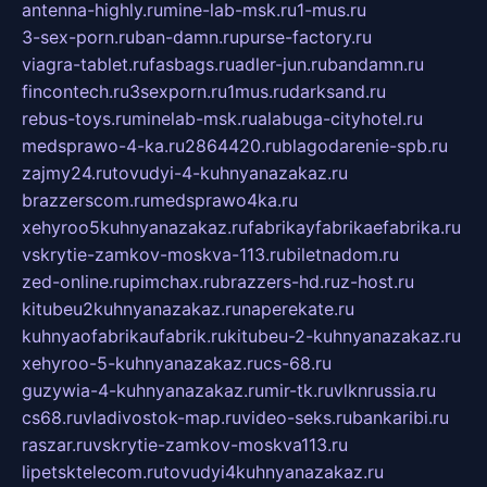
antenna-highly.ru
mine-lab-msk.ru
1-mus.ru
3-sex-porn.ru
ban-damn.ru
purse-factory.ru
viagra-tablet.ru
fasbags.ru
adler-jun.ru
bandamn.ru
fincontech.ru
3sexporn.ru
1mus.ru
darksand.ru
rebus-toys.ru
minelab-msk.ru
alabuga-cityhotel.ru
medsprawo-4-ka.ru
2864420.ru
blagodarenie-spb.ru
zajmy24.ru
tovudyi-4-kuhnyanazakaz.ru
brazzerscom.ru
medsprawo4ka.ru
xehyroo5kuhnyanazakaz.ru
fabrikayfabrikaefabrika.ru
vskrytie-zamkov-moskva-113.ru
biletnadom.ru
zed-online.ru
pimchax.ru
brazzers-hd.ru
z-host.ru
kitubeu2kuhnyanazakaz.ru
naperekate.ru
kuhnyaofabrikaufabrik.ru
kitubeu-2-kuhnyanazakaz.ru
xehyroo-5-kuhnyanazakaz.ru
cs-68.ru
guzywia-4-kuhnyanazakaz.ru
mir-tk.ru
vlknrussia.ru
cs68.ru
vladivostok-map.ru
video-seks.ru
bankaribi.ru
raszar.ru
vskrytie-zamkov-moskva113.ru
lipetsktelecom.ru
tovudyi4kuhnyanazakaz.ru