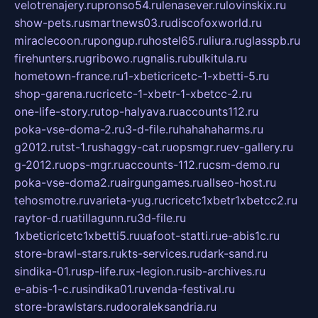
velotrenajery.ru
pronso54.ru
lenasever.ru
lovinskix.ru
show-pets.ru
smartnews03.ru
discofoxworld.ru
miraclecoon.ru
pongup.ru
hostel65.ru
liura.ru
glasspb.ru
firehunters.ru
gribowo.ru
gnalis.ru
bulkitula.ru
hometown-france.ru
1-xbeticricetc-1-xbetti-5.ru
shop-garena.ru
cricetc-1-xbetr-1-xbetcc-2.ru
one-life-story.ru
top-halyava.ru
accounts112.ru
poka-vse-doma-2.ru
3-d-file.ru
hahahaharms.ru
g2012.ru
tst-1.ru
shaggy-cat.ru
opsmgr.ru
ev-gallery.ru
g-2012.ru
ops-mgr.ru
accounts-112.ru
csm-demo.ru
poka-vse-doma2.ru
airgungames.ru
allseo-host.ru
tehosmotre.ru
varieta-yug.ru
cricetc1xbetr1xbetcc2.ru
raytor-d.ru
atillagunn.ru
3d-file.ru
1xbeticricetc1xbetti5.ru
uafoot-statti.ru
e-abis1c.ru
store-brawl-stars.ru
kts-services.ru
dark-sand.ru
sindika-01.ru
sp-life.ru
x-legion.ru
sib-archives.ru
e-abis-1-c.ru
sindika01.ru
venda-festival.ru
store-brawlstars.ru
dooraleksandria.ru