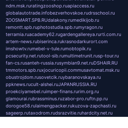
ndm.msk.ru
ratingzooshop.ru
apiaccess.ru
globalautotrade.info
bezverhovskoe.ru
drsschool.ru
ZOOSMART.SPB.RU
dalakony.ru
medikijob.ru
remontt.spb.ru
photostudia.spb.ru
myragon.ru
terramia.ru
academy62.ru
gardengallereya.ru
rti.com.ru
artem-news.ru
biserinca.ru
krasnodarkurort.com
imshowtv.ru
mebel-v-tule.ru
mobtopik.ru
pcsecurity.net.ru
tool-sib.ru
multimetrunit.ru
sp-tour.ru
fan-cs.ru
santeh-russia.ru
symbian9.net.ru
DSHAIR.RU
tmmotors.spb.ru
xjocuricopii.com
musavtomat.msk.ru
obustrojdom.ru
sovetcik.ru
ybaranovskaya.ru
ppknews.ru
cult-alshei.ru
JAPANRUSSIA.RU
proekciyamebel.ru
imper-finans.ru
rim.org.ru
glamourai.ru
brassminus.ru
zabor-pro.ru
ftn.pp.ru
dorogoe58.ru
laimengpacker.ru
kuzova-zapchasti.ru
sageerp.ru
taxodrom.ru
dsrazvitie.ru
hardcity.net.ru
ratinghomegames.ru
topservice25.ru
gubernyan.ru
gtglasslined.ru
ii4.ru
tssport.spb.ru
andorra24.com