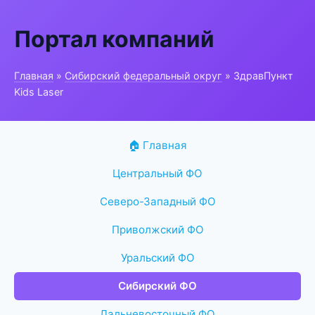
Портал компаний
Главная
»
Сибирский федеральный округ
» ЗдравПункт
Kids Laser
🏠 Главная
Центральный ФО
Северо-Западный ФО
Приволжский ФО
Уральский ФО
Сибирский ФО
Дальневосточный ФО