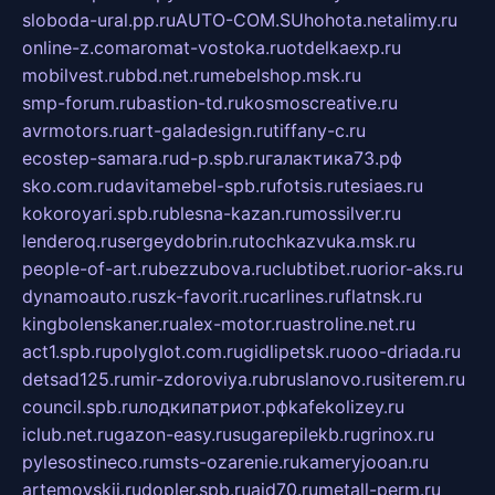
sloboda-ural.pp.ru
AUTO-COM.SU
hohota.net
alimy.ru
online-z.com
aromat-vostoka.ru
otdelkaexp.ru
mobilvest.ru
bbd.net.ru
mebelshop.msk.ru
smp-forum.ru
bastion-td.ru
kosmoscreative.ru
avrmotors.ru
art-galadesign.ru
tiffany-c.ru
ecostep-samara.ru
d-p.spb.ru
галактика73.рф
sko.com.ru
davitamebel-spb.ru
fotsis.ru
tesiaes.ru
kokoroyari.spb.ru
blesna-kazan.ru
mossilver.ru
lenderoq.ru
sergeydobrin.ru
tochkazvuka.msk.ru
people-of-art.ru
bezzubova.ru
clubtibet.ru
orior-aks.ru
dynamoauto.ru
szk-favorit.ru
carlines.ru
flatnsk.ru
kingbolenskaner.ru
alex-motor.ru
astroline.net.ru
act1.spb.ru
polyglot.com.ru
gidlipetsk.ru
ooo-driada.ru
detsad125.ru
mir-zdoroviya.ru
bruslanovo.ru
siterem.ru
council.spb.ru
лодкипатриот.рф
kafekolizey.ru
iclub.net.ru
gazon-easy.ru
sugarepilekb.ru
grinox.ru
pylesostineco.ru
msts-ozarenie.ru
kameryjooan.ru
artemovskij.ru
dopler.spb.ru
aid70.ru
metall-perm.ru