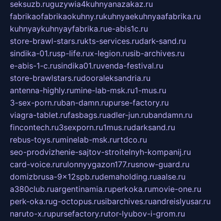
seksuzb.ru
guzywia4kuhnyanazakaz.ru
fabrikaofabrikaokuhny.ru
kuhnyaekuhnyaafabrika.ru
kuhnyaykuhnyayfabrika.ru
e-abis1c.ru
store-brawl-stars.ru
kts-services.ru
dark-sand.ru
sindika-01.ru
sp-life.ru
x-legion.ru
sib-archives.ru
e-abis-1-c.ru
sindika01.ru
venda-festival.ru
store-brawlstars.ru
dooraleksandria.ru
antenna-highly.ru
mine-lab-msk.ru
1-mus.ru
3-sex-porn.ru
ban-damn.ru
purse-factory.ru
viagra-tablet.ru
fasbags.ru
adler-jun.ru
bandamn.ru
fincontech.ru
3sexporn.ru
1mus.ru
darksand.ru
rebus-toys.ru
minelab-msk.ru
rtdco.ru
seo-prodvizhenie-sajtov-stroitelnyh-kompanij.ru
card-voice.ru
rulonnyygazon177.ru
snow-guard.ru
domizbrusa-9x12spb.ru
demaholding.ru
aalse.ru
a380club.ru
argentinamia.ru
perkoka.ru
movie-one.ru
perk-oka.ru
g-octopus.ru
sibarchives.ru
andreislyusar.ru
naruto-x.ru
pursefactory.ru
tor-lyubov-i-grom.ru