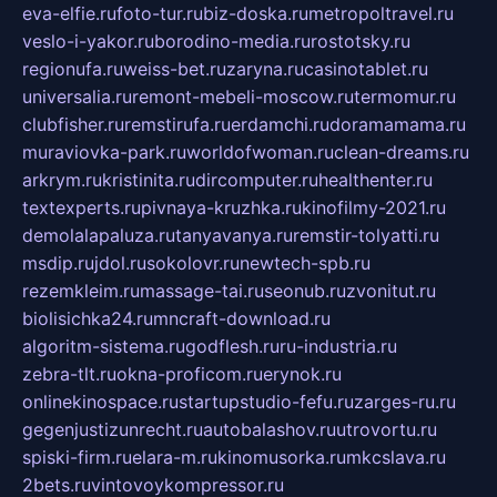
eva-elfie.ru
foto-tur.ru
biz-doska.ru
metropoltravel.ru
veslo-i-yakor.ru
borodino-media.ru
rostotsky.ru
regionufa.ru
weiss-bet.ru
zaryna.ru
casinotablet.ru
universalia.ru
remont-mebeli-moscow.ru
termomur.ru
clubfisher.ru
remstirufa.ru
erdamchi.ru
doramamama.ru
muraviovka-park.ru
worldofwoman.ru
clean-dreams.ru
arkrym.ru
kristinita.ru
dircomputer.ru
healthenter.ru
textexperts.ru
pivnaya-kruzhka.ru
kinofilmy-2021.ru
demolalapaluza.ru
tanyavanya.ru
remstir-tolyatti.ru
msdip.ru
jdol.ru
sokolovr.ru
newtech-spb.ru
rezemkleim.ru
massage-tai.ru
seonub.ru
zvonitut.ru
biolisichka24.ru
mncraft-download.ru
algoritm-sistema.ru
godflesh.ru
ru-industria.ru
zebra-tlt.ru
okna-proficom.ru
erynok.ru
onlinekinospace.ru
startupstudio-fefu.ru
zarges-ru.ru
gegenjustizunrecht.ru
autobalashov.ru
utrovortu.ru
spiski-firm.ru
elara-m.ru
kinomusorka.ru
mkcslava.ru
2bets.ru
vintovoykompressor.ru