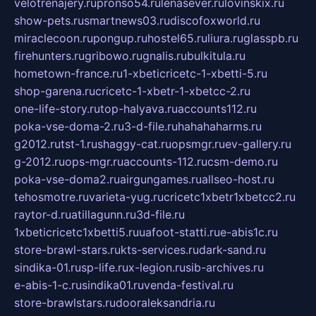
velotrenajery.ru
pronso54.ru
lenasever.ru
lovinskix.ru
show-pets.ru
smartnews03.ru
discofoxworld.ru
miraclecoon.ru
pongup.ru
hostel65.ru
liura.ru
glasspb.ru
firehunters.ru
gribowo.ru
gnalis.ru
bulkitula.ru
hometown-france.ru
1-xbeticricetc-1-xbetti-5.ru
shop-garena.ru
cricetc-1-xbetr-1-xbetcc-2.ru
one-life-story.ru
top-halyava.ru
accounts112.ru
poka-vse-doma-2.ru
3-d-file.ru
hahahaharms.ru
g2012.ru
tst-1.ru
shaggy-cat.ru
opsmgr.ru
ev-gallery.ru
g-2012.ru
ops-mgr.ru
accounts-112.ru
csm-demo.ru
poka-vse-doma2.ru
airgungames.ru
allseo-host.ru
tehosmotre.ru
varieta-yug.ru
cricetc1xbetr1xbetcc2.ru
raytor-d.ru
atillagunn.ru
3d-file.ru
1xbeticricetc1xbetti5.ru
uafoot-statti.ru
e-abis1c.ru
store-brawl-stars.ru
kts-services.ru
dark-sand.ru
sindika-01.ru
sp-life.ru
x-legion.ru
sib-archives.ru
e-abis-1-c.ru
sindika01.ru
venda-festival.ru
store-brawlstars.ru
dooraleksandria.ru