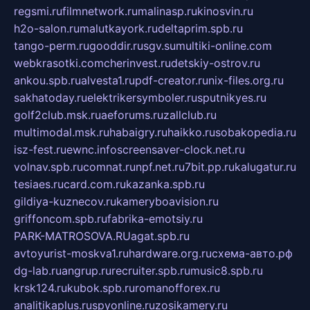
regsmi.ru
filmnetwork.ru
malinasp.ru
kinosvin.ru
h2o-salon.ru
malutkayork.ru
deltaprim.spb.ru
tango-perm.ru
gooddir.ru
sgv.su
multiki-online.com
webkrasotki.com
cherinvest.ru
detskiy-ostrov.ru
ankou.spb.ru
alvesta1.ru
pdf-creator.ru
nix-files.org.ru
sakhatoday.ru
elektrikersymboler.ru
sputnikyes.ru
golf2club.msk.ru
aeforums.ru
zallclub.ru
multimodal.msk.ru
habaigry.ru
haikko.ru
sobakopedia.ru
isz-fest.ru
ewnc.info
screensaver-clock.net.ru
volnav.spb.ru
comnat.ru
npf.net.ru
7bit.pp.ru
kalugatur.ru
tesiaes.ru
card.com.ru
kazanka.spb.ru
gildiya-kuznecov.ru
kameryboavision.ru
griffoncom.spb.ru
fabrika-emotsiy.ru
PARK-MATROSOVA.RU
agat.spb.ru
avtoyurist-moskva1.ru
hardware.org.ru
схема-авто.рф
dg-lab.ru
angrup.ru
recruiter.spb.ru
music8.spb.ru
krsk124.ru
kubok.spb.ru
romanofforex.ru
analitikaplus.ru
spyonline.ru
zosikamery.ru