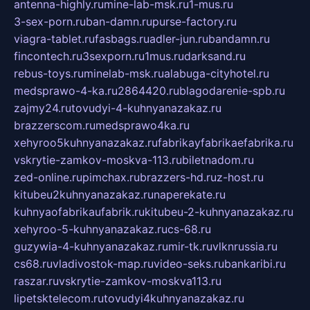
antenna-highly.ru
mine-lab-msk.ru
1-mus.ru
3-sex-porn.ru
ban-damn.ru
purse-factory.ru
viagra-tablet.ru
fasbags.ru
adler-jun.ru
bandamn.ru
fincontech.ru
3sexporn.ru
1mus.ru
darksand.ru
rebus-toys.ru
minelab-msk.ru
alabuga-cityhotel.ru
medsprawo-4-ka.ru
2864420.ru
blagodarenie-spb.ru
zajmy24.ru
tovudyi-4-kuhnyanazakaz.ru
brazzerscom.ru
medsprawo4ka.ru
xehyroo5kuhnyanazakaz.ru
fabrikayfabrikaefabrika.ru
vskrytie-zamkov-moskva-113.ru
biletnadom.ru
zed-online.ru
pimchax.ru
brazzers-hd.ru
z-host.ru
kitubeu2kuhnyanazakaz.ru
naperekate.ru
kuhnyaofabrikaufabrik.ru
kitubeu-2-kuhnyanazakaz.ru
xehyroo-5-kuhnyanazakaz.ru
cs-68.ru
guzywia-4-kuhnyanazakaz.ru
mir-tk.ru
vlknrussia.ru
cs68.ru
vladivostok-map.ru
video-seks.ru
bankaribi.ru
raszar.ru
vskrytie-zamkov-moskva113.ru
lipetsktelecom.ru
tovudyi4kuhnyanazakaz.ru