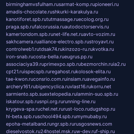
birminghamvsfulham.ru
sarmat-komp.ru
pioneeri.ru
amadis-chocolate.ru
shkurki-karakulya.ru
kanotiforet.spb.ru
tutmassage.ru
ecolog.org.ru
praga.spb.ru
falcorussia.ru
autodoctorservis.ru
kamertondom.spb.ru
net-life.net.ru
avto-vozim.ru
sakhcamera.ru
alliance-electro.spb.ru
stroyavt.ru
controlweb1.ru
tdsak74.ru
kinzozo-ru.ru
kvotka.ru
iron-snab.ru
costa-bella.ru
eugrus.pp.ru
associaciya39.ru
primexpo.spb.ru
bezmorchin.ru
ia2.ru
cpt21.ru
ispecspb.ru
regahost.ru
kolosok-elita.ru
tae-kwon.ru
consrio.com.ru
insiam.ru
avegainfo.ru
archery161.ru
bigencyclica.ru
vlast16.ru
korru.net
sarmiento.spb.su
extelopedia.ru
lammin-suo.spb.ru
iskatour.spb.ru
snpi.org.ru
running-line.ru
krygeva-spa.ru
chel.net.ru
rust-loco.ru
dugshop.ru
hl-beta.spb.ru
school494.spb.ru
mymubaby.ru
epoha-metalband.ru
ngr.spb.ru
rusgosnews.com
dieselvostok.ru
24hostel.msk.ru
w-dev.ru
f-ship.ru