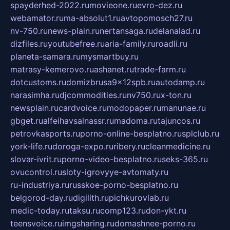
spayderhed-2022.ru
movieone.ru
evro-dez.ru
webamator.ru
ma-absolut1.ru
avtopomosch27.ru
nv-750.ru
news-plain.ru
nertansaga.ru
delanalad.ru
dizfiles.ru
youtubefree.ru
aria-family.ru
roadli.ru
planeta-samara.ru
mysmartbuy.ru
matrasy-kemerovo.ru
ashanet.ru
trade-farm.ru
dotcustoms.ru
domizbrusa9x12spb.ru
autodamp.ru
narasimha.ru
djcommodities.ru
nv750.ru
x-ton.ru
newsplain.ru
cardvoice.ru
modopaper.ru
manunae.ru
gbget.ru
alfeihavsalnassr.ru
madoma.ru
tajuncos.ru
petrovkasports.ru
porno-online-besplatno.ru
splclub.ru
york-life.ru
doroga-expo.ru
ribery.ru
cleanmedicine.ru
slovar-ivrit.ru
porno-video-besplatno.ru
seks-365.ru
ovucontrol.ru
sloty-igrovyye-avtomaty.ru
ru-industriya.ru
russkoe-porno-besplatno.ru
belgorod-day.ru
digilith.ru
pichkurovlab.ru
medic-today.ru
taksu.ru
comp123.ru
don-ykt.ru
teensvoice.ru
imgsharing.ru
domashnee-porno.ru