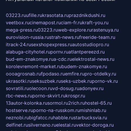
03223.ru
ufille.ru
krasotata.ru
prazdnikdushi.ru
veetbox.ru
cinemapost.ru
ciam-fr.ru
kraft-you.ru
mega-press.ru
03223.ru
web-explore.ru
rastenuya.ru
eurovision-russia.ru
strah-news.ru
freeride-team.ru
itrack-24.ru
sexshopexpress.ru
autostudiopro.ru
alabuga-cityhotel.ru
pornv.ru
atlantpereezd.ru
bud-em-znakomye.ru
a-cdc.ru
elektrostal-news.ru
korolevremont-market.ru
budem-znakomye.ru
oooagrosnab.ru
fpodaso.ru
emfire.ru
pro-otdelky.ru
ukrasotki.ru
seksuzbek.ru
seks-uzbek.ru
porno-vk.ru
sovratili.ru
olecoon.ru
vd-dosug.ru
adonyev.ru
rbc-news.ru
porno-skvirt.ru
krospr.ru
13autor-kolonka.ru
sormol.ru
2rich.ru
hostel-65.ru
hostserve.ru
porno-na-russkom.ru
mishinlab.ru
neznobi.ru
bigfatcc.ru
habble.ru
starbucksvia.ru
delfinet.ru
silvernano.ru
elestal.ru
vektor-doroga.ru