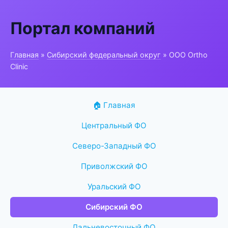
Портал компаний
Главная
»
Сибирский федеральный округ
» ООО Ortho
Clinic
🏠 Главная
Центральный ФО
Северо-Западный ФО
Приволжский ФО
Уральский ФО
Сибирский ФО
Дальневосточный ФО