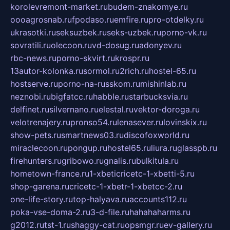
korolevremont-market.ru
budem-znakomye.ru
oooagrosnab.ru
fpodaso.ru
emfire.ru
pro-otdelky.ru
ukrasotki.ru
seksuzbek.ru
seks-uzbek.ru
porno-vk.ru
sovratili.ru
olecoon.ru
vd-dosug.ru
adonyev.ru
rbc-news.ru
porno-skvirt.ru
krospr.ru
13autor-kolonka.ru
sormol.ru
2rich.ru
hostel-65.ru
hostserve.ru
porno-na-russkom.ru
mishinlab.ru
neznobi.ru
bigfatcc.ru
habble.ru
starbucksvia.ru
delfinet.ru
silvernano.ru
elestal.ru
vektor-doroga.ru
velotrenajery.ru
pronso54.ru
lenasever.ru
lovinskix.ru
show-pets.ru
smartnews03.ru
discofoxworld.ru
miraclecoon.ru
pongup.ru
hostel65.ru
liura.ru
glasspb.ru
firehunters.ru
gribowo.ru
gnalis.ru
bulkitula.ru
hometown-france.ru
1-xbeticricetc-1-xbetti-5.ru
shop-garena.ru
cricetc-1-xbetr-1-xbetcc-2.ru
one-life-story.ru
top-halyava.ru
accounts112.ru
poka-vse-doma-2.ru
3-d-file.ru
hahahaharms.ru
g2012.ru
tst-1.ru
shaggy-cat.ru
opsmgr.ru
ev-gallery.ru