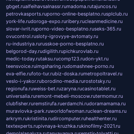
gbget.ru
alfeihavsalnassr.ru
madoma.ru
tajuncos.ru
petrovkasports.ru
porno-online-besplatno.ru
splclub.ru
york-life.ru
doroga-expo.ru
ribery.ru
cleanmedicine.ru
slovar-ivrit.ru
porno-video-besplatno.ru
seks-365.ru
ovucontrol.ru
sloty-igrovyye-avtomaty.ru
ru-industriya.ru
russkoe-porno-besplatno.ru
belgorod-day.ru
digilith.ru
pichkurovlab.ru
medic-today.ru
taksu.ru
comp123.ru
don-ykt.ru
teensvoice.ru
imgsharing.ru
domashnee-porno.ru
eva-elfie.ru
foto-tur.ru
biz-doska.ru
metropoltravel.ru
veslo-i-yakor.ru
borodino-media.ru
rostotsky.ru
regionufa.ru
weiss-bet.ru
zaryna.ru
casinotablet.ru
universalia.ru
remont-mebeli-moscow.ru
termomur.ru
clubfisher.ru
remstirufa.ru
erdamchi.ru
doramamama.ru
muraviovka-park.ru
worldofwoman.ru
clean-dreams.ru
arkrym.ru
kristinita.ru
dircomputer.ru
healthenter.ru
textexperts.ru
pivnaya-kruzhka.ru
kinofilmy-2021.ru
demolalapaluza.ru
tanyavanya.ru
remstir-tolyatti.ru