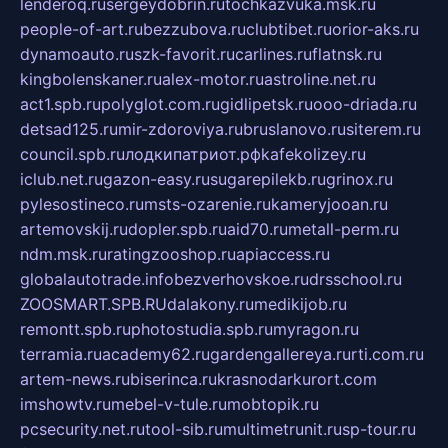
lenderoq.ru
sergeydobrin.ru
tochkazvuka.msk.ru
people-of-art.ru
bezzubova.ru
clubtibet.ru
orior-aks.ru
dynamoauto.ru
szk-favorit.ru
carlines.ru
flatnsk.ru
kingbolenskaner.ru
alex-motor.ru
astroline.net.ru
act1.spb.ru
polyglot.com.ru
gidlipetsk.ru
ooo-driada.ru
detsad125.ru
mir-zdoroviya.ru
bruslanovo.ru
siterem.ru
council.spb.ru
лодкипатриот.рф
kafekolizey.ru
iclub.net.ru
gazon-easy.ru
sugarepilekb.ru
grinox.ru
pylesostineco.ru
msts-ozarenie.ru
kameryjooan.ru
artemovskij.ru
dopler.spb.ru
aid70.ru
metall-perm.ru
ndm.msk.ru
ratingzooshop.ru
apiaccess.ru
globalautotrade.info
bezverhovskoe.ru
drsschool.ru
ZOOSMART.SPB.RU
dalakony.ru
medikijob.ru
remontt.spb.ru
photostudia.spb.ru
myragon.ru
terramia.ru
academy62.ru
gardengallereya.ru
rti.com.ru
artem-news.ru
biserinca.ru
krasnodarkurort.com
imshowtv.ru
mebel-v-tule.ru
mobtopik.ru
pcsecurity.net.ru
tool-sib.ru
multimetrunit.ru
sp-tour.ru