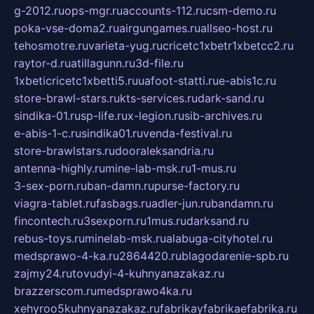
g-2012.ru
ops-mgr.ru
accounts-112.ru
csm-demo.ru
poka-vse-doma2.ru
airgungames.ru
allseo-host.ru
tehosmotre.ru
varieta-yug.ru
cricetc1xbetr1xbetcc2.ru
raytor-d.ru
atillagunn.ru
3d-file.ru
1xbeticricetc1xbetti5.ru
uafoot-statti.ru
e-abis1c.ru
store-brawl-stars.ru
kts-services.ru
dark-sand.ru
sindika-01.ru
sp-life.ru
x-legion.ru
sib-archives.ru
e-abis-1-c.ru
sindika01.ru
venda-festival.ru
store-brawlstars.ru
dooraleksandria.ru
antenna-highly.ru
mine-lab-msk.ru
1-mus.ru
3-sex-porn.ru
ban-damn.ru
purse-factory.ru
viagra-tablet.ru
fasbags.ru
adler-jun.ru
bandamn.ru
fincontech.ru
3sexporn.ru
1mus.ru
darksand.ru
rebus-toys.ru
minelab-msk.ru
alabuga-cityhotel.ru
medsprawo-4-ka.ru
2864420.ru
blagodarenie-spb.ru
zajmy24.ru
tovudyi-4-kuhnyanazakaz.ru
brazzerscom.ru
medsprawo4ka.ru
xehyroo5kuhnyanazakaz.ru
fabrikayfabrikaefabrika.ru