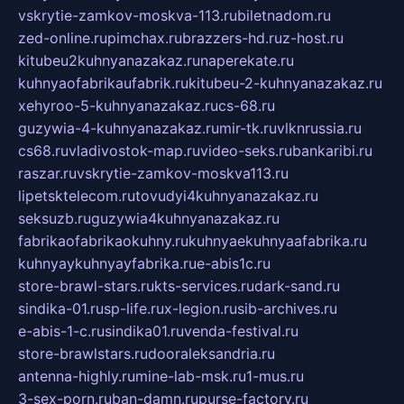
vskrytie-zamkov-moskva-113.ru
biletnadom.ru
zed-online.ru
pimchax.ru
brazzers-hd.ru
z-host.ru
kitubeu2kuhnyanazakaz.ru
naperekate.ru
kuhnyaofabrikaufabrik.ru
kitubeu-2-kuhnyanazakaz.ru
xehyroo-5-kuhnyanazakaz.ru
cs-68.ru
guzywia-4-kuhnyanazakaz.ru
mir-tk.ru
vlknrussia.ru
cs68.ru
vladivostok-map.ru
video-seks.ru
bankaribi.ru
raszar.ru
vskrytie-zamkov-moskva113.ru
lipetsktelecom.ru
tovudyi4kuhnyanazakaz.ru
seksuzb.ru
guzywia4kuhnyanazakaz.ru
fabrikaofabrikaokuhny.ru
kuhnyaekuhnyaafabrika.ru
kuhnyaykuhnyayfabrika.ru
e-abis1c.ru
store-brawl-stars.ru
kts-services.ru
dark-sand.ru
sindika-01.ru
sp-life.ru
x-legion.ru
sib-archives.ru
e-abis-1-c.ru
sindika01.ru
venda-festival.ru
store-brawlstars.ru
dooraleksandria.ru
antenna-highly.ru
mine-lab-msk.ru
1-mus.ru
3-sex-porn.ru
ban-damn.ru
purse-factory.ru