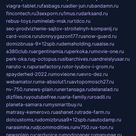
viagra-tablet.ru
fasbags.ru
adler-jun.ru
bandamn.ru
fincontech.ru
3sexporn.ru
1mus.ru
darksand.ru
rebus-toys.ru
minelab-msk.ru
rtdco.ru
seo-prodvizhenie-sajtov-stroitelnyh-kompanij.ru
card-voice.ru
rulonnyygazon177.ru
snow-guard.ru
domizbrusa-9x12spb.ru
demaholding.ru
aalse.ru
a380club.ru
argentinamia.ru
perkoka.ru
movie-one.ru
perk-oka.ru
g-octopus.ru
sibarchives.ru
andreislyusar.ru
naruto-x.ru
pursefactory.ru
tor-lyubov-i-grom.ru
spayderhed-2022.ru
movieone.ru
evro-dez.ru
webamator.ru
ma-absolut1.ru
avtopomosch27.ru
nv-750.ru
news-plain.ru
nertansaga.ru
delanalad.ru
dizfiles.ru
youtubefree.ru
aria-family.ru
roadli.ru
planeta-samara.ru
mysmartbuy.ru
matrasy-kemerovo.ru
ashanet.ru
trade-farm.ru
dotcustoms.ru
domizbrusa9x12spb.ru
autodamp.ru
narasimha.ru
djcommodities.ru
nv750.ru
x-ton.ru
newsplain.ru
cardvoice.ru
modopaper.ru
manunae.ru