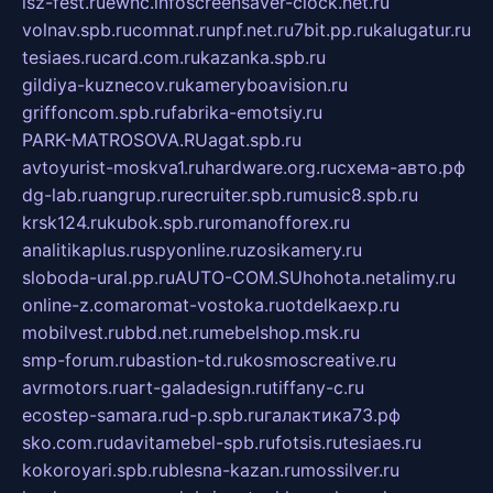
isz-fest.ru
ewnc.info
screensaver-clock.net.ru
volnav.spb.ru
comnat.ru
npf.net.ru
7bit.pp.ru
kalugatur.ru
tesiaes.ru
card.com.ru
kazanka.spb.ru
gildiya-kuznecov.ru
kameryboavision.ru
griffoncom.spb.ru
fabrika-emotsiy.ru
PARK-MATROSOVA.RU
agat.spb.ru
avtoyurist-moskva1.ru
hardware.org.ru
схема-авто.рф
dg-lab.ru
angrup.ru
recruiter.spb.ru
music8.spb.ru
krsk124.ru
kubok.spb.ru
romanofforex.ru
analitikaplus.ru
spyonline.ru
zosikamery.ru
sloboda-ural.pp.ru
AUTO-COM.SU
hohota.net
alimy.ru
online-z.com
aromat-vostoka.ru
otdelkaexp.ru
mobilvest.ru
bbd.net.ru
mebelshop.msk.ru
smp-forum.ru
bastion-td.ru
kosmoscreative.ru
avrmotors.ru
art-galadesign.ru
tiffany-c.ru
ecostep-samara.ru
d-p.spb.ru
галактика73.рф
sko.com.ru
davitamebel-spb.ru
fotsis.ru
tesiaes.ru
kokoroyari.spb.ru
blesna-kazan.ru
mossilver.ru