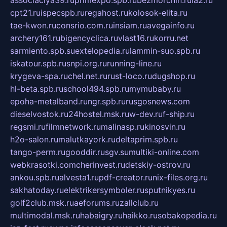
associaciya39.ru
primexpo.spb.ru
bezmorchin.ru
ia2.ru
cpt21.ru
ispecspb.ru
regahost.ru
kolosok-elita.ru
tae-kwon.ru
consrio.com.ru
insiam.ru
avegainfo.ru
archery161.ru
bigencyclica.ru
vlast16.ru
korru.net
sarmiento.spb.su
extelopedia.ru
lammin-suo.spb.ru
iskatour.spb.ru
snpi.org.ru
running-line.ru
krygeva-spa.ru
chel.net.ru
rust-loco.ru
dugshop.ru
hl-beta.spb.ru
school494.spb.ru
mymubaby.ru
epoha-metalband.ru
ngr.spb.ru
rusgosnews.com
dieselvostok.ru
24hostel.msk.ru
w-dev.ru
f-ship.ru
regsmi.ru
filmnetwork.ru
malinasp.ru
kinosvin.ru
h2o-salon.ru
malutkayork.ru
deltaprim.spb.ru
tango-perm.ru
gooddir.ru
sgv.su
multiki-online.com
webkrasotki.com
cherinvest.ru
detskiy-ostrov.ru
ankou.spb.ru
alvesta1.ru
pdf-creator.ru
nix-files.org.ru
sakhatoday.ru
elektrikersymboler.ru
sputnikyes.ru
golf2club.msk.ru
aeforums.ru
zallclub.ru
multimodal.msk.ru
habaigry.ru
haikko.ru
sobakopedia.ru