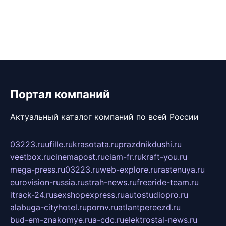
Портал компаний
Актуальный каталог компаний по всей России
03223.ru
ufille.ru
krasotata.ru
prazdnikdushi.ru
veetbox.ru
cinemapost.ru
ciam-fr.ru
kraft-you.ru
mega-press.ru
03223.ru
web-explore.ru
rastenuya.ru
eurovision-russia.ru
strah-news.ru
freeride-team.ru
itrack-24.ru
sexshopexpress.ru
autostudiopro.ru
alabuga-cityhotel.ru
pornv.ru
atlantpereezd.ru
bud-em-znakomye.ru
a-cdc.ru
elektrostal-news.ru