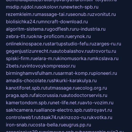
msdip.ru
jdol.ru
sokolovr.ru
newtech-spb.ru
rezemkleim.ru
massage-tai.ru
seonub.ru
zvonitut.ru
biolisichka24.ru
mncraft-download.ru
algoritm-sistema.ru
godflesh.ru
ru-industria.ru
zebra-tlt.ru
okna-proficom.ru
erynok.ru
onlinekinospace.ru
startupstudio-fefu.ru
zarges-ru.ru
gegenjustizunrecht.ru
autobalashov.ru
utrovortu.ru
spiski-firm.ru
elara-m.ru
kinomusorka.ru
mkcslava.ru
2bets.ru
vintovoykompressor.ru
birminghamvsfulham.ru
sarmat-komp.ru
pioneeri.ru
amadis-chocolate.ru
shkurki-karakulya.ru
kanotiforet.spb.ru
tutmassage.ru
ecolog.org.ru
praga.spb.ru
falcorussia.ru
autodoctorservis.ru
kamertondom.spb.ru
net-life.net.ru
avto-vozim.ru
sakhcamera.ru
alliance-electro.spb.ru
stroyavt.ru
controlweb1.ru
tdsak74.ru
kinzozo-ru.ru
kvotka.ru
iron-snab.ru
costa-bella.ru
eugrus.pp.ru