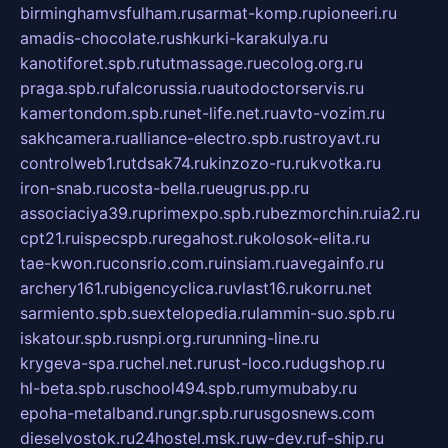
birminghamvsfulham.ru
sarmat-komp.ru
pioneeri.ru
amadis-chocolate.ru
shkurki-karakulya.ru
kanotiforet.spb.ru
tutmassage.ru
ecolog.org.ru
praga.spb.ru
falcorussia.ru
autodoctorservis.ru
kamertondom.spb.ru
net-life.net.ru
avto-vozim.ru
sakhcamera.ru
alliance-electro.spb.ru
stroyavt.ru
controlweb1.ru
tdsak74.ru
kinzozo-ru.ru
kvotka.ru
iron-snab.ru
costa-bella.ru
eugrus.pp.ru
associaciya39.ru
primexpo.spb.ru
bezmorchin.ru
ia2.ru
cpt21.ru
ispecspb.ru
regahost.ru
kolosok-elita.ru
tae-kwon.ru
consrio.com.ru
insiam.ru
avegainfo.ru
archery161.ru
bigencyclica.ru
vlast16.ru
korru.net
sarmiento.spb.su
extelopedia.ru
lammin-suo.spb.ru
iskatour.spb.ru
snpi.org.ru
running-line.ru
krygeva-spa.ru
chel.net.ru
rust-loco.ru
dugshop.ru
hl-beta.spb.ru
school494.spb.ru
mymubaby.ru
epoha-metalband.ru
ngr.spb.ru
rusgosnews.com
dieselvostok.ru
24hostel.msk.ru
w-dev.ru
f-ship.ru