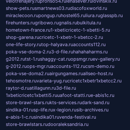
velotrenajery.ru
pronso54.ru
lenasever.ru
lovinskix.ru
show-pets.ru
smartnews03.ru
discofoxworld.ru
miraclecoon.ru
pongup.ru
hostel65.ru
liura.ru
glasspb.ru
firehunters.ru
gribowo.ru
gnalis.ru
bulkitula.ru
hometown-france.ru
1-xbeticricetc-1-xbetti-5.ru
shop-garena.ru
cricetc-1-xbetr-1-xbetcc-2.ru
one-life-story.ru
top-halyava.ru
accounts112.ru
poka-vse-doma-2.ru
3-d-file.ru
hahahaharms.ru
g2012.ru
tst-1.ru
shaggy-cat.ru
opsmgr.ru
ev-gallery.ru
g-2012.ru
ops-mgr.ru
accounts-112.ru
csm-demo.ru
poka-vse-doma2.ru
airgungames.ru
allseo-host.ru
tehosmotre.ru
varieta-yug.ru
cricetc1xbetr1xbetcc2.ru
raytor-d.ru
atillagunn.ru
3d-file.ru
1xbeticricetc1xbetti5.ru
uafoot-statti.ru
e-abis1c.ru
store-brawl-stars.ru
kts-services.ru
dark-sand.ru
sindika-01.ru
sp-life.ru
x-legion.ru
sib-archives.ru
e-abis-1-c.ru
sindika01.ru
venda-festival.ru
store-brawlstars.ru
dooraleksandria.ru