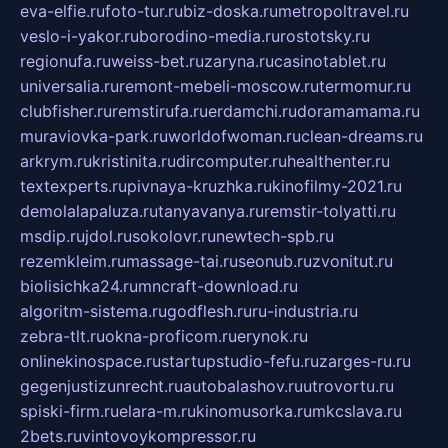
eva-elfie.ru
foto-tur.ru
biz-doska.ru
metropoltravel.ru
veslo-i-yakor.ru
borodino-media.ru
rostotsky.ru
regionufa.ru
weiss-bet.ru
zaryna.ru
casinotablet.ru
universalia.ru
remont-mebeli-moscow.ru
termomur.ru
clubfisher.ru
remstirufa.ru
erdamchi.ru
doramamama.ru
muraviovka-park.ru
worldofwoman.ru
clean-dreams.ru
arkrym.ru
kristinita.ru
dircomputer.ru
healthenter.ru
textexperts.ru
pivnaya-kruzhka.ru
kinofilmy-2021.ru
demolalapaluza.ru
tanyavanya.ru
remstir-tolyatti.ru
msdip.ru
jdol.ru
sokolovr.ru
newtech-spb.ru
rezemkleim.ru
massage-tai.ru
seonub.ru
zvonitut.ru
biolisichka24.ru
mncraft-download.ru
algoritm-sistema.ru
godflesh.ru
ru-industria.ru
zebra-tlt.ru
okna-proficom.ru
erynok.ru
onlinekinospace.ru
startupstudio-fefu.ru
zarges-ru.ru
gegenjustizunrecht.ru
autobalashov.ru
utrovortu.ru
spiski-firm.ru
elara-m.ru
kinomusorka.ru
mkcslava.ru
2bets.ru
vintovoykompressor.ru