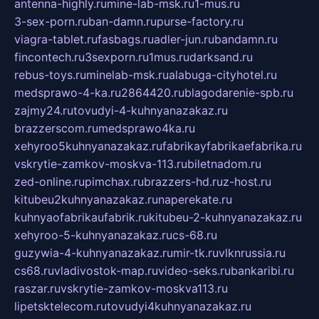
antenna-highly.ru
mine-lab-msk.ru
1-mus.ru
3-sex-porn.ru
ban-damn.ru
purse-factory.ru
viagra-tablet.ru
fasbags.ru
adler-jun.ru
bandamn.ru
fincontech.ru
3sexporn.ru
1mus.ru
darksand.ru
rebus-toys.ru
minelab-msk.ru
alabuga-cityhotel.ru
medsprawo-4-ka.ru
2864420.ru
blagodarenie-spb.ru
zajmy24.ru
tovudyi-4-kuhnyanazakaz.ru
brazzerscom.ru
medsprawo4ka.ru
xehyroo5kuhnyanazakaz.ru
fabrikayfabrikaefabrika.ru
vskrytie-zamkov-moskva-113.ru
biletnadom.ru
zed-online.ru
pimchax.ru
brazzers-hd.ru
z-host.ru
kitubeu2kuhnyanazakaz.ru
naperekate.ru
kuhnyaofabrikaufabrik.ru
kitubeu-2-kuhnyanazakaz.ru
xehyroo-5-kuhnyanazakaz.ru
cs-68.ru
guzywia-4-kuhnyanazakaz.ru
mir-tk.ru
vlknrussia.ru
cs68.ru
vladivostok-map.ru
video-seks.ru
bankaribi.ru
raszar.ru
vskrytie-zamkov-moskva113.ru
lipetsktelecom.ru
tovudyi4kuhnyanazakaz.ru