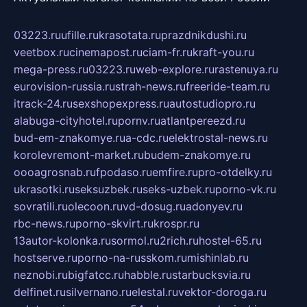
03223.ru
ufille.ru
krasotata.ru
prazdnikdushi.ru
veetbox.ru
cinemapost.ru
ciam-fr.ru
kraft-you.ru
mega-press.ru
03223.ru
web-explore.ru
rastenuya.ru
eurovision-russia.ru
strah-news.ru
freeride-team.ru
itrack-24.ru
sexshopexpress.ru
autostudiopro.ru
alabuga-cityhotel.ru
pornv.ru
atlantpereezd.ru
bud-em-znakomye.ru
a-cdc.ru
elektrostal-news.ru
korolevremont-market.ru
budem-znakomye.ru
oooagrosnab.ru
fpodaso.ru
emfire.ru
pro-otdelky.ru
ukrasotki.ru
seksuzbek.ru
seks-uzbek.ru
porno-vk.ru
sovratili.ru
olecoon.ru
vd-dosug.ru
adonyev.ru
rbc-news.ru
porno-skvirt.ru
krospr.ru
13autor-kolonka.ru
sormol.ru
2rich.ru
hostel-65.ru
hostserve.ru
porno-na-russkom.ru
mishinlab.ru
neznobi.ru
bigfatcc.ru
habble.ru
starbucksvia.ru
delfinet.ru
silvernano.ru
elestal.ru
vektor-doroga.ru