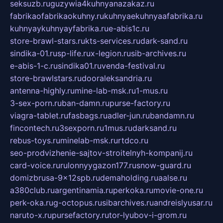
seksuzb.ru
guzywia4kuhnyanazakaz.ru
fabrikaofabrikaokuhny.ru
kuhnyaekuhnyaafabrika.ru
kuhnyaykuhnyayfabrika.ru
e-abis1c.ru
store-brawl-stars.ru
kts-services.ru
dark-sand.ru
sindika-01.ru
sp-life.ru
x-legion.ru
sib-archives.ru
e-abis-1-c.ru
sindika01.ru
venda-festival.ru
store-brawlstars.ru
dooraleksandria.ru
antenna-highly.ru
mine-lab-msk.ru
1-mus.ru
3-sex-porn.ru
ban-damn.ru
purse-factory.ru
viagra-tablet.ru
fasbags.ru
adler-jun.ru
bandamn.ru
fincontech.ru
3sexporn.ru
1mus.ru
darksand.ru
rebus-toys.ru
minelab-msk.ru
rtdco.ru
seo-prodvizhenie-sajtov-stroitelnyh-kompanij.ru
card-voice.ru
rulonnyygazon177.ru
snow-guard.ru
domizbrusa-9x12spb.ru
demaholding.ru
aalse.ru
a380club.ru
argentinamia.ru
perkoka.ru
movie-one.ru
perk-oka.ru
g-octopus.ru
sibarchives.ru
andreislyusar.ru
naruto-x.ru
pursefactory.ru
tor-lyubov-i-grom.ru