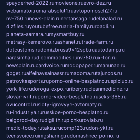
spayderhed-2022.ru
movieone.ru
evro-dez.ru
webamator.ru
ma-absolut1.ru
avtopomosch27.ru
nv-750.ru
news-plain.ru
nertansaga.ru
delanalad.ru
dizfiles.ru
youtubefree.ru
aria-family.ru
roadli.ru
planeta-samara.ru
mysmartbuy.ru
matrasy-kemerovo.ru
ashanet.ru
trade-farm.ru
dotcustoms.ru
domizbrusa9x12spb.ru
autodamp.ru
narasimha.ru
djcommodities.ru
nv750.ru
x-ton.ru
newsplain.ru
cardvoice.ru
modopaper.ru
manunae.ru
gbget.ru
alfeihavsalnassr.ru
madoma.ru
tajuncos.ru
petrovkasports.ru
porno-online-besplatno.ru
splclub.ru
york-life.ru
doroga-expo.ru
ribery.ru
cleanmedicine.ru
slovar-ivrit.ru
porno-video-besplatno.ru
seks-365.ru
ovucontrol.ru
sloty-igrovyye-avtomaty.ru
ru-industriya.ru
russkoe-porno-besplatno.ru
belgorod-day.ru
digilith.ru
pichkurovlab.ru
medic-today.ru
taksu.ru
comp123.ru
don-ykt.ru
teensvoice.ru
imgsharing.ru
domashnee-porno.ru