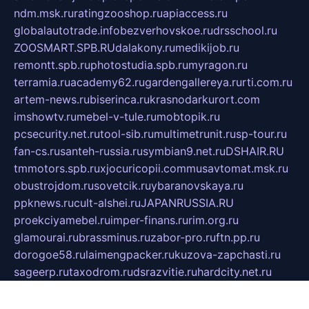
ndm.msk.ru
ratingzooshop.ru
apiaccess.ru
globalautotrade.info
bezverhovskoe.ru
drsschool.ru
ZOOSMART.SPB.RU
dalakony.ru
medikijob.ru
remontt.spb.ru
photostudia.spb.ru
myragon.ru
terramia.ru
academy62.ru
gardengallereya.ru
rti.com.ru
artem-news.ru
biserinca.ru
krasnodarkurort.com
imshowtv.ru
mebel-v-tule.ru
mobtopik.ru
pcsecurity.net.ru
tool-sib.ru
multimetrunit.ru
sp-tour.ru
fan-cs.ru
santeh-russia.ru
symbian9.net.ru
DSHAIR.RU
tmmotors.spb.ru
xjocuricopii.com
musavtomat.msk.ru
obustrojdom.ru
sovetcik.ru
ybaranovskaya.ru
ppknews.ru
cult-alshei.ru
JAPANRUSSIA.RU
proekciyamebel.ru
imper-finans.ru
rim.org.ru
glamourai.ru
brassminus.ru
zabor-pro.ru
ftn.pp.ru
dorogoe58.ru
laimengpacker.ru
kuzova-zapchasti.ru
sageerp.ru
taxodrom.ru
dsrazvitie.ru
hardcity.net.ru
ratinghomegames.ru
topservice25.ru
gubernyan.ru
gtglasslined.ru
ii4.ru
tssport.spb.ru
andorra24.com