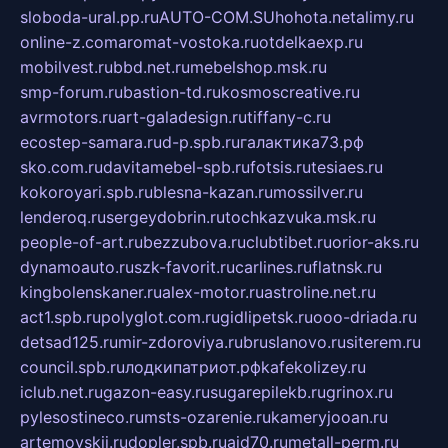
sloboda-ural.pp.ru
AUTO-COM.SU
hohota.net
alimy.ru
online-z.com
aromat-vostoka.ru
otdelkaexp.ru
mobilvest.ru
bbd.net.ru
mebelshop.msk.ru
smp-forum.ru
bastion-td.ru
kosmoscreative.ru
avrmotors.ru
art-galadesign.ru
tiffany-c.ru
ecostep-samara.ru
d-p.spb.ru
галактика73.рф
sko.com.ru
davitamebel-spb.ru
fotsis.ru
tesiaes.ru
kokoroyari.spb.ru
blesna-kazan.ru
mossilver.ru
lenderoq.ru
sergeydobrin.ru
tochkazvuka.msk.ru
people-of-art.ru
bezzubova.ru
clubtibet.ru
orior-aks.ru
dynamoauto.ru
szk-favorit.ru
carlines.ru
flatnsk.ru
kingbolenskaner.ru
alex-motor.ru
astroline.net.ru
act1.spb.ru
polyglot.com.ru
gidlipetsk.ru
ooo-driada.ru
detsad125.ru
mir-zdoroviya.ru
bruslanovo.ru
siterem.ru
council.spb.ru
лодкипатриот.рф
kafekolizey.ru
iclub.net.ru
gazon-easy.ru
sugarepilekb.ru
grinox.ru
pylesostineco.ru
msts-ozarenie.ru
kameryjooan.ru
artemovskij.ru
dopler.spb.ru
aid70.ru
metall-perm.ru