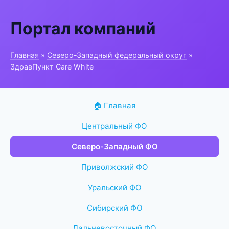
Портал компаний
Главная
»
Северо-Западный федеральный округ
»
ЗдравПункт Care White
🏠 Главная
Центральный ФО
Северо-Западный ФО
Приволжский ФО
Уральский ФО
Сибирский ФО
Дальневосточный ФО