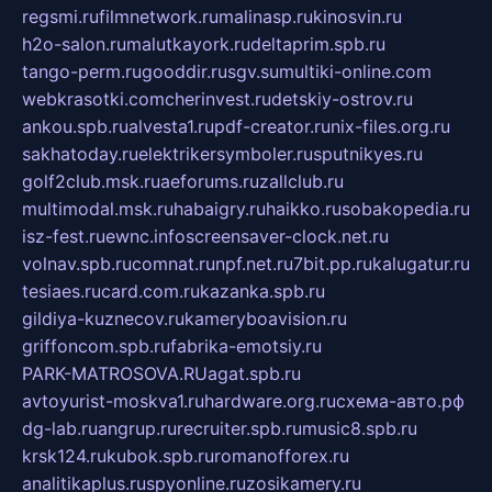
regsmi.ru
filmnetwork.ru
malinasp.ru
kinosvin.ru
h2o-salon.ru
malutkayork.ru
deltaprim.spb.ru
tango-perm.ru
gooddir.ru
sgv.su
multiki-online.com
webkrasotki.com
cherinvest.ru
detskiy-ostrov.ru
ankou.spb.ru
alvesta1.ru
pdf-creator.ru
nix-files.org.ru
sakhatoday.ru
elektrikersymboler.ru
sputnikyes.ru
golf2club.msk.ru
aeforums.ru
zallclub.ru
multimodal.msk.ru
habaigry.ru
haikko.ru
sobakopedia.ru
isz-fest.ru
ewnc.info
screensaver-clock.net.ru
volnav.spb.ru
comnat.ru
npf.net.ru
7bit.pp.ru
kalugatur.ru
tesiaes.ru
card.com.ru
kazanka.spb.ru
gildiya-kuznecov.ru
kameryboavision.ru
griffoncom.spb.ru
fabrika-emotsiy.ru
PARK-MATROSOVA.RU
agat.spb.ru
avtoyurist-moskva1.ru
hardware.org.ru
схема-авто.рф
dg-lab.ru
angrup.ru
recruiter.spb.ru
music8.spb.ru
krsk124.ru
kubok.spb.ru
romanofforex.ru
analitikaplus.ru
spyonline.ru
zosikamery.ru