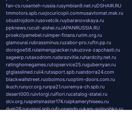
fan-cs.ru
santeh-russia.ru
symbian9.net.ru
DSHAIR.RU
tmmotors.spb.ru
xjocuricopii.com
musavtomat.msk.ru
obustrojdom.ru
sovetcik.ru
ybaranovskaya.ru
ppknews.ru
cult-alshei.ru
JAPANRUSSIA.RU
proekciyamebel.ru
imper-finans.ru
rim.org.ru
glamourai.ru
brassminus.ru
zabor-pro.ru
ftn.pp.ru
dorogoe58.ru
laimengpacker.ru
kuzova-zapchasti.ru
sageerp.ru
taxodrom.ru
dsrazvitie.ru
hardcity.net.ru
ratinghomegames.ru
topservice25.ru
gubernyan.ru
gtglasslined.ru
ii4.ru
tssport.spb.ru
andorra24.com
blackwallstreet.ru
oboimos.ru
optim-doors.com.ru
ikuch.ru
nycr.org.ru
npa21.ru
vremya-ch.spb.ru
desert000.ru
ivtorgi.ru
ifiori.ru
catalog-statei.ru
dcv.org.ru
spetsmaster174.ru
ipkameryhiseeu.ru
dum26.ru
ruspol.spb.ru
fr-opendp.ru
kam-solnyshko.ru
cheyenne-arapaho.ru
sevzapmetal.spb.ru
ted-lapidus.spb.ru
parasite-eliminator.ru
sigma-complete.ru
modernworld.ru
dama-moda.ru