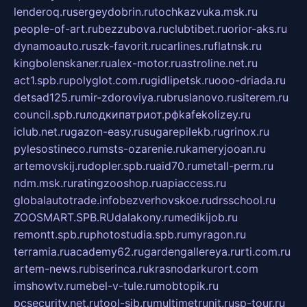
lenderoq.ru
sergeydobrin.ru
tochkazvuka.msk.ru
people-of-art.ru
bezzubova.ru
clubtibet.ru
orior-aks.ru
dynamoauto.ru
szk-favorit.ru
carlines.ru
flatnsk.ru
kingbolenskaner.ru
alex-motor.ru
astroline.net.ru
act1.spb.ru
polyglot.com.ru
gidlipetsk.ru
ooo-driada.ru
detsad125.ru
mir-zdoroviya.ru
bruslanovo.ru
siterem.ru
council.spb.ru
лодкипатриот.рф
kafekolizey.ru
iclub.net.ru
gazon-easy.ru
sugarepilekb.ru
grinox.ru
pylesostineco.ru
msts-ozarenie.ru
kameryjooan.ru
artemovskij.ru
dopler.spb.ru
aid70.ru
metall-perm.ru
ndm.msk.ru
ratingzooshop.ru
apiaccess.ru
globalautotrade.info
bezverhovskoe.ru
drsschool.ru
ZOOSMART.SPB.RU
dalakony.ru
medikijob.ru
remontt.spb.ru
photostudia.spb.ru
myragon.ru
terramia.ru
academy62.ru
gardengallereya.ru
rti.com.ru
artem-news.ru
biserinca.ru
krasnodarkurort.com
imshowtv.ru
mebel-v-tule.ru
mobtopik.ru
pcsecurity.net.ru
tool-sib.ru
multimetrunit.ru
sp-tour.ru