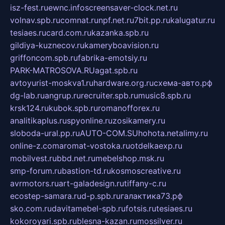
isz-fest.ru
ewnc.info
screensaver-clock.net.ru
volnav.spb.ru
comnat.ru
npf.net.ru
7bit.pp.ru
kalugatur.ru
tesiaes.ru
card.com.ru
kazanka.spb.ru
gildiya-kuznecov.ru
kameryboavision.ru
griffoncom.spb.ru
fabrika-emotsiy.ru
PARK-MATROSOVA.RU
agat.spb.ru
avtoyurist-moskva1.ru
hardware.org.ru
схема-авто.рф
dg-lab.ru
angrup.ru
recruiter.spb.ru
music8.spb.ru
krsk124.ru
kubok.spb.ru
romanofforex.ru
analitikaplus.ru
spyonline.ru
zosikamery.ru
sloboda-ural.pp.ru
AUTO-COM.SU
hohota.net
alimy.ru
online-z.com
aromat-vostoka.ru
otdelkaexp.ru
mobilvest.ru
bbd.net.ru
mebelshop.msk.ru
smp-forum.ru
bastion-td.ru
kosmoscreative.ru
avrmotors.ru
art-galadesign.ru
tiffany-c.ru
ecostep-samara.ru
d-p.spb.ru
галактика73.рф
sko.com.ru
davitamebel-spb.ru
fotsis.ru
tesiaes.ru
kokoroyari.spb.ru
blesna-kazan.ru
mossilver.ru