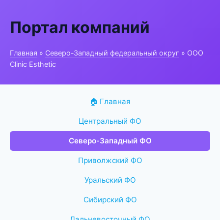
Портал компаний
Главная
»
Северо-Западный федеральный округ
» ООО
Clinic Esthetic
🏠 Главная
Центральный ФО
Северо-Западный ФО
Приволжский ФО
Уральский ФО
Сибирский ФО
Дальневосточный ФО