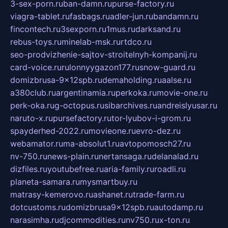
3-sex-porn.ru
ban-damn.ru
purse-factory.ru
viagra-tablet.ru
fasbags.ru
adler-jun.ru
bandamn.ru
fincontech.ru
3sexporn.ru
1mus.ru
darksand.ru
rebus-toys.ru
minelab-msk.ru
rtdco.ru
seo-prodvizhenie-sajtov-stroitelnyh-kompanij.ru
card-voice.ru
rulonnyygazon177.ru
snow-guard.ru
domizbrusa-9x12spb.ru
demaholding.ru
aalse.ru
a380club.ru
argentinamia.ru
perkoka.ru
movie-one.ru
perk-oka.ru
g-octopus.ru
sibarchives.ru
andreislyusar.ru
naruto-x.ru
pursefactory.ru
tor-lyubov-i-grom.ru
spayderhed-2022.ru
movieone.ru
evro-dez.ru
webamator.ru
ma-absolut1.ru
avtopomosch27.ru
nv-750.ru
news-plain.ru
nertansaga.ru
delanalad.ru
dizfiles.ru
youtubefree.ru
aria-family.ru
roadli.ru
planeta-samara.ru
mysmartbuy.ru
matrasy-kemerovo.ru
ashanet.ru
trade-farm.ru
dotcustoms.ru
domizbrusa9x12spb.ru
autodamp.ru
narasimha.ru
djcommodities.ru
nv750.ru
x-ton.ru