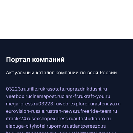
Портал компаний
Актуальный каталог компаний по всей России
03223.ru
ufille.ru
krasotata.ru
prazdnikdushi.ru
veetbox.ru
cinemapost.ru
ciam-fr.ru
kraft-you.ru
mega-press.ru
03223.ru
web-explore.ru
rastenuya.ru
eurovision-russia.ru
strah-news.ru
freeride-team.ru
itrack-24.ru
sexshopexpress.ru
autostudiopro.ru
alabuga-cityhotel.ru
pornv.ru
atlantpereezd.ru