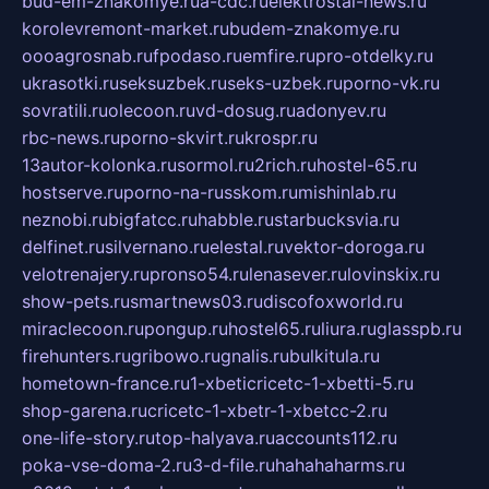
bud-em-znakomye.ru
a-cdc.ru
elektrostal-news.ru
korolevremont-market.ru
budem-znakomye.ru
oooagrosnab.ru
fpodaso.ru
emfire.ru
pro-otdelky.ru
ukrasotki.ru
seksuzbek.ru
seks-uzbek.ru
porno-vk.ru
sovratili.ru
olecoon.ru
vd-dosug.ru
adonyev.ru
rbc-news.ru
porno-skvirt.ru
krospr.ru
13autor-kolonka.ru
sormol.ru
2rich.ru
hostel-65.ru
hostserve.ru
porno-na-russkom.ru
mishinlab.ru
neznobi.ru
bigfatcc.ru
habble.ru
starbucksvia.ru
delfinet.ru
silvernano.ru
elestal.ru
vektor-doroga.ru
velotrenajery.ru
pronso54.ru
lenasever.ru
lovinskix.ru
show-pets.ru
smartnews03.ru
discofoxworld.ru
miraclecoon.ru
pongup.ru
hostel65.ru
liura.ru
glasspb.ru
firehunters.ru
gribowo.ru
gnalis.ru
bulkitula.ru
hometown-france.ru
1-xbeticricetc-1-xbetti-5.ru
shop-garena.ru
cricetc-1-xbetr-1-xbetcc-2.ru
one-life-story.ru
top-halyava.ru
accounts112.ru
poka-vse-doma-2.ru
3-d-file.ru
hahahaharms.ru