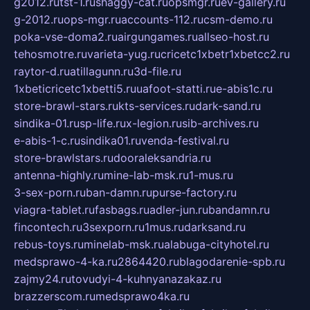
g2012.ru
tst-1.ru
shaggy-cat.ru
opsmgr.ru
ev-gallery.ru
g-2012.ru
ops-mgr.ru
accounts-112.ru
csm-demo.ru
poka-vse-doma2.ru
airgungames.ru
allseo-host.ru
tehosmotre.ru
varieta-yug.ru
cricetc1xbetr1xbetcc2.ru
raytor-d.ru
atillagunn.ru
3d-file.ru
1xbeticricetc1xbetti5.ru
uafoot-statti.ru
e-abis1c.ru
store-brawl-stars.ru
kts-services.ru
dark-sand.ru
sindika-01.ru
sp-life.ru
x-legion.ru
sib-archives.ru
e-abis-1-c.ru
sindika01.ru
venda-festival.ru
store-brawlstars.ru
dooraleksandria.ru
antenna-highly.ru
mine-lab-msk.ru
1-mus.ru
3-sex-porn.ru
ban-damn.ru
purse-factory.ru
viagra-tablet.ru
fasbags.ru
adler-jun.ru
bandamn.ru
fincontech.ru
3sexporn.ru
1mus.ru
darksand.ru
rebus-toys.ru
minelab-msk.ru
alabuga-cityhotel.ru
medsprawo-4-ka.ru
2864420.ru
blagodarenie-spb.ru
zajmy24.ru
tovudyi-4-kuhnyanazakaz.ru
brazzerscom.ru
medsprawo4ka.ru