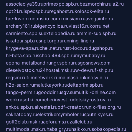
associaciya39.ru
primexpo.spb.ru
bezmorchin.ru
ia2.ru
cpt21.ru
ispecspb.ru
regahost.ru
kolosok-elita.ru
tae-kwon.ru
consrio.com.ru
insiam.ru
avegainfo.ru
archery161.ru
bigencyclica.ru
vlast16.ru
korru.net
sarmiento.spb.su
extelopedia.ru
lammin-suo.spb.ru
iskatour.spb.ru
snpi.org.ru
running-line.ru
krygeva-spa.ru
chel.net.ru
rust-loco.ru
dugshop.ru
hl-beta.spb.ru
school494.spb.ru
mymubaby.ru
epoha-metalband.ru
ngr.spb.ru
rusgosnews.com
dieselvostok.ru
24hostel.msk.ru
w-dev.ru
f-ship.ru
regsmi.ru
filmnetwork.ru
malinasp.ru
kinosvin.ru
h2o-salon.ru
malutkayork.ru
deltaprim.spb.ru
tango-perm.ru
gooddir.ru
sgv.su
multiki-online.com
webkrasotki.com
cherinvest.ru
detskiy-ostrov.ru
ankou.spb.ru
alvesta1.ru
pdf-creator.ru
nix-files.org.ru
sakhatoday.ru
elektrikersymboler.ru
sputnikyes.ru
golf2club.msk.ru
aeforums.ru
zallclub.ru
multimodal.msk.ru
habaigry.ru
haikko.ru
sobakopedia.ru