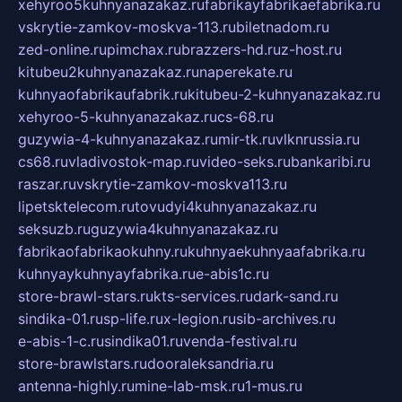
xehyroo5kuhnyanazakaz.ru
fabrikayfabrikaefabrika.ru
vskrytie-zamkov-moskva-113.ru
biletnadom.ru
zed-online.ru
pimchax.ru
brazzers-hd.ru
z-host.ru
kitubeu2kuhnyanazakaz.ru
naperekate.ru
kuhnyaofabrikaufabrik.ru
kitubeu-2-kuhnyanazakaz.ru
xehyroo-5-kuhnyanazakaz.ru
cs-68.ru
guzywia-4-kuhnyanazakaz.ru
mir-tk.ru
vlknrussia.ru
cs68.ru
vladivostok-map.ru
video-seks.ru
bankaribi.ru
raszar.ru
vskrytie-zamkov-moskva113.ru
lipetsktelecom.ru
tovudyi4kuhnyanazakaz.ru
seksuzb.ru
guzywia4kuhnyanazakaz.ru
fabrikaofabrikaokuhny.ru
kuhnyaekuhnyaafabrika.ru
kuhnyaykuhnyayfabrika.ru
e-abis1c.ru
store-brawl-stars.ru
kts-services.ru
dark-sand.ru
sindika-01.ru
sp-life.ru
x-legion.ru
sib-archives.ru
e-abis-1-c.ru
sindika01.ru
venda-festival.ru
store-brawlstars.ru
dooraleksandria.ru
antenna-highly.ru
mine-lab-msk.ru
1-mus.ru