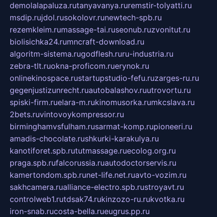
demolalapaluza.ru
tanyavanya.ru
remstir-tolyatti.ru
msdip.ru
jdol.ru
sokolovr.ru
newtech-spb.ru
rezemkleim.ru
massage-tai.ru
seonub.ru
zvonitut.ru
biolisichka24.ru
mncraft-download.ru
algoritm-sistema.ru
godflesh.ru
ru-industria.ru
zebra-tlt.ru
okna-proficom.ru
erynok.ru
onlinekinospace.ru
startupstudio-fefu.ru
zarges-ru.ru
gegenjustizunrecht.ru
autobalashov.ru
utrovortu.ru
spiski-firm.ru
elara-m.ru
kinomusorka.ru
mkcslava.ru
2bets.ru
vintovoykompressor.ru
birminghamvsfulham.ru
sarmat-komp.ru
pioneeri.ru
amadis-chocolate.ru
shkurki-karakulya.ru
kanotiforet.spb.ru
tutmassage.ru
ecolog.org.ru
praga.spb.ru
falcorussia.ru
autodoctorservis.ru
kamertondom.spb.ru
net-life.net.ru
avto-vozim.ru
sakhcamera.ru
alliance-electro.spb.ru
stroyavt.ru
controlweb1.ru
tdsak74.ru
kinzozo-ru.ru
kvotka.ru
iron-snab.ru
costa-bella.ru
eugrus.pp.ru