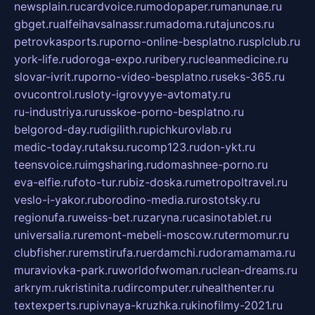
newsplain.ru
cardvoice.ru
modopaper.ru
manunae.ru
gbget.ru
alfeihavsalnassr.ru
madoma.ru
tajuncos.ru
petrovkasports.ru
porno-online-besplatno.ru
splclub.ru
york-life.ru
doroga-expo.ru
ribery.ru
cleanmedicine.ru
slovar-ivrit.ru
porno-video-besplatno.ru
seks-365.ru
ovucontrol.ru
sloty-igrovyye-avtomaty.ru
ru-industriya.ru
russkoe-porno-besplatno.ru
belgorod-day.ru
digilith.ru
pichkurovlab.ru
medic-today.ru
taksu.ru
comp123.ru
don-ykt.ru
teensvoice.ru
imgsharing.ru
domashnee-porno.ru
eva-elfie.ru
foto-tur.ru
biz-doska.ru
metropoltravel.ru
veslo-i-yakor.ru
borodino-media.ru
rostotsky.ru
regionufa.ru
weiss-bet.ru
zaryna.ru
casinotablet.ru
universalia.ru
remont-mebeli-moscow.ru
termomur.ru
clubfisher.ru
remstirufa.ru
erdamchi.ru
doramamama.ru
muraviovka-park.ru
worldofwoman.ru
clean-dreams.ru
arkrym.ru
kristinita.ru
dircomputer.ru
healthenter.ru
textexperts.ru
pivnaya-kruzhka.ru
kinofilmy-2021.ru