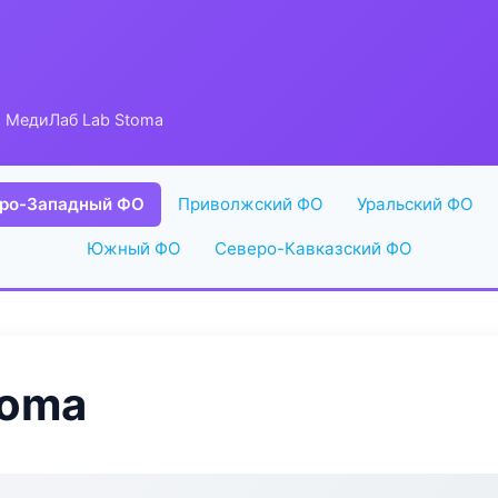
 МедиЛаб Lab Stoma
ро-Западный ФО
Приволжский ФО
Уральский ФО
Южный ФО
Северо-Кавказский ФО
toma