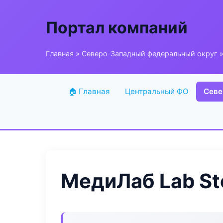
Портал компаний
Главная
»
Северо-Западный федеральный округ
»
🏠 Главная
Центральный ФО
Севе
МедиЛаб Lab S