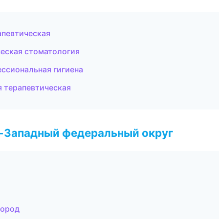
апевтическая
ческая стоматология
ессиональная гигиена
я терапевтическая
о-Западный федеральный округ
город