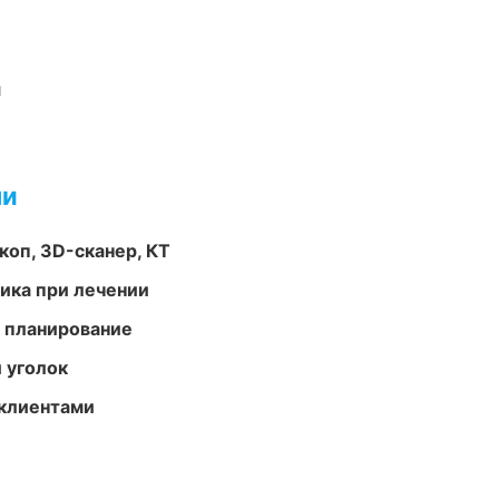
и
ми
оп, 3D-сканер, КТ
тика при лечении
 планирование
 уголок
 клиентами