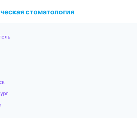
ческая стоматология
поль
ск
ург
к