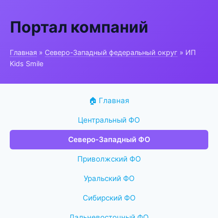
Портал компаний
Главная
»
Северо-Западный федеральный округ
» ИП
Kids Smile
🏠 Главная
Центральный ФО
Северо-Западный ФО
Приволжский ФО
Уральский ФО
Сибирский ФО
Дальневосточный ФО