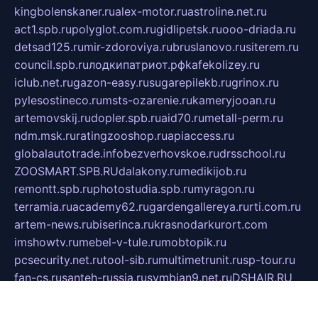
kingbolenskaner.ru
alex-motor.ru
astroline.net.ru
act1.spb.ru
polyglot.com.ru
gidlipetsk.ru
ooo-driada.ru
detsad125.ru
mir-zdoroviya.ru
bruslanovo.ru
siterem.ru
council.spb.ru
лодкипатриот.рф
kafekolizey.ru
iclub.net.ru
gazon-easy.ru
sugarepilekb.ru
grinox.ru
pylesostineco.ru
msts-ozarenie.ru
kameryjooan.ru
artemovskij.ru
dopler.spb.ru
aid70.ru
metall-perm.ru
ndm.msk.ru
ratingzooshop.ru
apiaccess.ru
globalautotrade.info
bezverhovskoe.ru
drsschool.ru
ZOOSMART.SPB.RU
dalakony.ru
medikijob.ru
remontt.spb.ru
photostudia.spb.ru
myragon.ru
terramia.ru
academy62.ru
gardengallereya.ru
rti.com.ru
artem-news.ru
biserinca.ru
krasnodarkurort.com
imshowtv.ru
mebel-v-tule.ru
mobtopik.ru
pcsecurity.net.ru
tool-sib.ru
multimetrunit.ru
sp-tour.ru
fan-cs.ru
santeh-russia.ru
symbian9.net.ru
DSHAIR.RU
tmmotors.spb.ru
xjocuricopii.com
musavtomat.msk.ru
obustrojdom.ru
sovetcik.ru
ybaranovskaya.ru