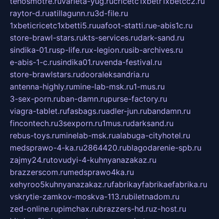
tehosmotre.ru
varieta-yug.ru
cricetc1xbetr1xbetcc2.ru
raytor-d.ru
atillagunn.ru
3d-file.ru
1xbeticricetc1xbetti5.ru
uafoot-statti.ru
e-abis1c.ru
store-brawl-stars.ru
kts-services.ru
dark-sand.ru
sindika-01.ru
sp-life.ru
x-legion.ru
sib-archives.ru
e-abis-1-c.ru
sindika01.ru
venda-festival.ru
store-brawlstars.ru
dooraleksandria.ru
antenna-highly.ru
mine-lab-msk.ru
1-mus.ru
3-sex-porn.ru
ban-damn.ru
purse-factory.ru
viagra-tablet.ru
fasbags.ru
adler-jun.ru
bandamn.ru
fincontech.ru
3sexporn.ru
1mus.ru
darksand.ru
rebus-toys.ru
minelab-msk.ru
alabuga-cityhotel.ru
medsprawo-4-ka.ru
2864420.ru
blagodarenie-spb.ru
zajmy24.ru
tovudyi-4-kuhnyanazakaz.ru
brazzerscom.ru
medsprawo4ka.ru
xehyroo5kuhnyanazakaz.ru
fabrikayfabrikaefabrika.ru
vskrytie-zamkov-moskva-113.ru
biletnadom.ru
zed-online.ru
pimchax.ru
brazzers-hd.ru
z-host.ru