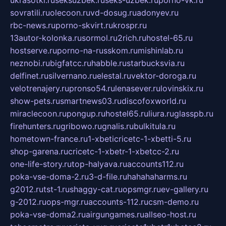
ukrasotki.ru
seksuzbek.ru
seks-uzbek.ru
porno-vk.ru
sovratili.ru
olecoon.ru
vd-dosug.ru
adonyev.ru
rbc-news.ru
porno-skvirt.ru
krospr.ru
13autor-kolonka.ru
sormol.ru
2rich.ru
hostel-65.ru
hostserve.ru
porno-na-russkom.ru
mishinlab.ru
neznobi.ru
bigfatcc.ru
habble.ru
starbucksvia.ru
delfinet.ru
silvernano.ru
elestal.ru
vektor-doroga.ru
velotrenajery.ru
pronso54.ru
lenasever.ru
lovinskix.ru
show-pets.ru
smartnews03.ru
discofoxworld.ru
miraclecoon.ru
pongup.ru
hostel65.ru
liura.ru
glasspb.ru
firehunters.ru
gribowo.ru
gnalis.ru
bulkitula.ru
hometown-france.ru
1-xbeticricetc-1-xbetti-5.ru
shop-garena.ru
cricetc-1-xbetr-1-xbetcc-2.ru
one-life-story.ru
top-halyava.ru
accounts112.ru
poka-vse-doma-2.ru
3-d-file.ru
hahahaharms.ru
g2012.ru
tst-1.ru
shaggy-cat.ru
opsmgr.ru
ev-gallery.ru
g-2012.ru
ops-mgr.ru
accounts-112.ru
csm-demo.ru
poka-vse-doma2.ru
airgungames.ru
allseo-host.ru