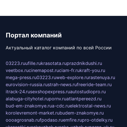
Портал компаний
Актуальный каталог компаний по всей России
03223.ru
ufille.ru
krasotata.ru
prazdnikdushi.ru
veetbox.ru
cinemapost.ru
ciam-fr.ru
kraft-you.ru
mega-press.ru
03223.ru
web-explore.ru
rastenuya.ru
eurovision-russia.ru
strah-news.ru
freeride-team.ru
itrack-24.ru
sexshopexpress.ru
autostudiopro.ru
alabuga-cityhotel.ru
pornv.ru
atlantpereezd.ru
bud-em-znakomye.ru
a-cdc.ru
elektrostal-news.ru
korolevremont-market.ru
budem-znakomye.ru
oooagrosnab.ru
fpodaso.ru
emfire.ru
pro-otdelky.ru