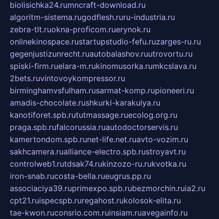
biolisichka24.ru
mncraft-download.ru
algoritm-sistema.ru
godflesh.ru
ru-industria.ru
zebra-tlt.ru
okna-proficom.ru
erynok.ru
onlinekinospace.ru
startupstudio-fefu.ru
zarges-ru.ru
gegenjustizunrecht.ru
autobalashov.ru
utrovortu.ru
spiski-firm.ru
elara-m.ru
kinomusorka.ru
mkcslava.ru
2bets.ru
vintovoykompressor.ru
birminghamvsfulham.ru
sarmat-komp.ru
pioneeri.ru
amadis-chocolate.ru
shkurki-karakulya.ru
kanotiforet.spb.ru
tutmassage.ru
ecolog.org.ru
praga.spb.ru
falcorussia.ru
autodoctorservis.ru
kamertondom.spb.ru
net-life.net.ru
avto-vozim.ru
sakhcamera.ru
alliance-electro.spb.ru
stroyavt.ru
controlweb1.ru
tdsak74.ru
kinzozo-ru.ru
kvotka.ru
iron-snab.ru
costa-bella.ru
eugrus.pp.ru
associaciya39.ru
primexpo.spb.ru
bezmorchin.ru
ia2.ru
cpt21.ru
ispecspb.ru
regahost.ru
kolosok-elita.ru
tae-kwon.ru
consrio.com.ru
insiam.ru
avegainfo.ru