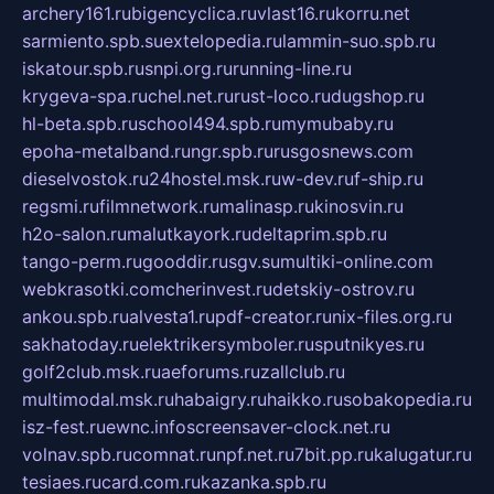
archery161.ru
bigencyclica.ru
vlast16.ru
korru.net
sarmiento.spb.su
extelopedia.ru
lammin-suo.spb.ru
iskatour.spb.ru
snpi.org.ru
running-line.ru
krygeva-spa.ru
chel.net.ru
rust-loco.ru
dugshop.ru
hl-beta.spb.ru
school494.spb.ru
mymubaby.ru
epoha-metalband.ru
ngr.spb.ru
rusgosnews.com
dieselvostok.ru
24hostel.msk.ru
w-dev.ru
f-ship.ru
regsmi.ru
filmnetwork.ru
malinasp.ru
kinosvin.ru
h2o-salon.ru
malutkayork.ru
deltaprim.spb.ru
tango-perm.ru
gooddir.ru
sgv.su
multiki-online.com
webkrasotki.com
cherinvest.ru
detskiy-ostrov.ru
ankou.spb.ru
alvesta1.ru
pdf-creator.ru
nix-files.org.ru
sakhatoday.ru
elektrikersymboler.ru
sputnikyes.ru
golf2club.msk.ru
aeforums.ru
zallclub.ru
multimodal.msk.ru
habaigry.ru
haikko.ru
sobakopedia.ru
isz-fest.ru
ewnc.info
screensaver-clock.net.ru
volnav.spb.ru
comnat.ru
npf.net.ru
7bit.pp.ru
kalugatur.ru
tesiaes.ru
card.com.ru
kazanka.spb.ru