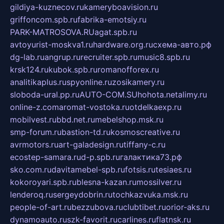
gildiya-kuznecov.ru
kameryboavision.ru
griffoncom.spb.ru
fabrika-emotsiy.ru
PARK-MATROSOVA.RU
agat.spb.ru
avtoyurist-moskva1.ru
hardware.org.ru
схема-авто.рф
dg-lab.ru
angrup.ru
recruiter.spb.ru
music8.spb.ru
krsk124.ru
kubok.spb.ru
romanofforex.ru
analitikaplus.ru
spyonline.ru
zosikamery.ru
sloboda-ural.pp.ru
AUTO-COM.SU
hohota.net
alimy.ru
online-z.com
aromat-vostoka.ru
otdelkaexp.ru
mobilvest.ru
bbd.net.ru
mebelshop.msk.ru
smp-forum.ru
bastion-td.ru
kosmoscreative.ru
avrmotors.ru
art-galadesign.ru
tiffany-c.ru
ecostep-samara.ru
d-p.spb.ru
галактика73.рф
sko.com.ru
davitamebel-spb.ru
fotsis.ru
tesiaes.ru
kokoroyari.spb.ru
blesna-kazan.ru
mossilver.ru
lenderoq.ru
sergeydobrin.ru
tochkazvuka.msk.ru
people-of-art.ru
bezzubova.ru
clubtibet.ru
orior-aks.ru
dynamoauto.ru
szk-favorit.ru
carlines.ru
flatnsk.ru