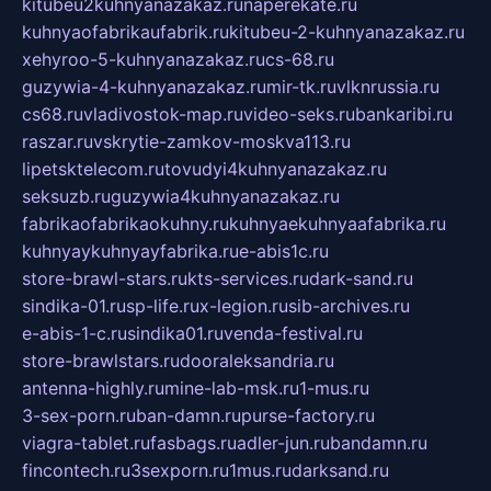
kitubeu2kuhnyanazakaz.ru
naperekate.ru
kuhnyaofabrikaufabrik.ru
kitubeu-2-kuhnyanazakaz.ru
xehyroo-5-kuhnyanazakaz.ru
cs-68.ru
guzywia-4-kuhnyanazakaz.ru
mir-tk.ru
vlknrussia.ru
cs68.ru
vladivostok-map.ru
video-seks.ru
bankaribi.ru
raszar.ru
vskrytie-zamkov-moskva113.ru
lipetsktelecom.ru
tovudyi4kuhnyanazakaz.ru
seksuzb.ru
guzywia4kuhnyanazakaz.ru
fabrikaofabrikaokuhny.ru
kuhnyaekuhnyaafabrika.ru
kuhnyaykuhnyayfabrika.ru
e-abis1c.ru
store-brawl-stars.ru
kts-services.ru
dark-sand.ru
sindika-01.ru
sp-life.ru
x-legion.ru
sib-archives.ru
e-abis-1-c.ru
sindika01.ru
venda-festival.ru
store-brawlstars.ru
dooraleksandria.ru
antenna-highly.ru
mine-lab-msk.ru
1-mus.ru
3-sex-porn.ru
ban-damn.ru
purse-factory.ru
viagra-tablet.ru
fasbags.ru
adler-jun.ru
bandamn.ru
fincontech.ru
3sexporn.ru
1mus.ru
darksand.ru