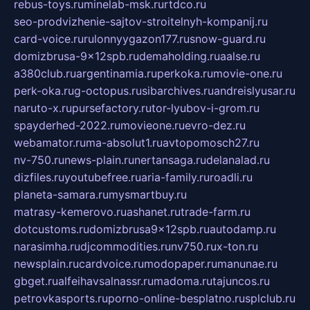
rebus-toys.ru
minelab-msk.ru
rtdco.ru
seo-prodvizhenie-sajtov-stroitelnyh-kompanij.ru
card-voice.ru
rulonnyygazon177.ru
snow-guard.ru
domizbrusa-9x12spb.ru
demaholding.ru
aalse.ru
a380club.ru
argentinamia.ru
perkoka.ru
movie-one.ru
perk-oka.ru
g-octopus.ru
sibarchives.ru
andreislyusar.ru
naruto-x.ru
pursefactory.ru
tor-lyubov-i-grom.ru
spayderhed-2022.ru
movieone.ru
evro-dez.ru
webamator.ru
ma-absolut1.ru
avtopomosch27.ru
nv-750.ru
news-plain.ru
nertansaga.ru
delanalad.ru
dizfiles.ru
youtubefree.ru
aria-family.ru
roadli.ru
planeta-samara.ru
mysmartbuy.ru
matrasy-kemerovo.ru
ashanet.ru
trade-farm.ru
dotcustoms.ru
domizbrusa9x12spb.ru
autodamp.ru
narasimha.ru
djcommodities.ru
nv750.ru
x-ton.ru
newsplain.ru
cardvoice.ru
modopaper.ru
manunae.ru
gbget.ru
alfeihavsalnassr.ru
madoma.ru
tajuncos.ru
petrovkasports.ru
porno-online-besplatno.ru
splclub.ru