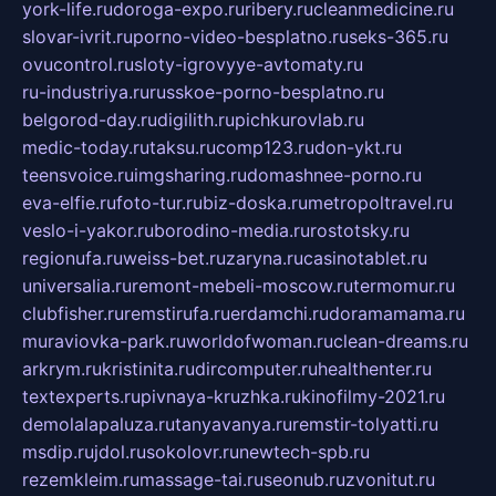
york-life.ru
doroga-expo.ru
ribery.ru
cleanmedicine.ru
slovar-ivrit.ru
porno-video-besplatno.ru
seks-365.ru
ovucontrol.ru
sloty-igrovyye-avtomaty.ru
ru-industriya.ru
russkoe-porno-besplatno.ru
belgorod-day.ru
digilith.ru
pichkurovlab.ru
medic-today.ru
taksu.ru
comp123.ru
don-ykt.ru
teensvoice.ru
imgsharing.ru
domashnee-porno.ru
eva-elfie.ru
foto-tur.ru
biz-doska.ru
metropoltravel.ru
veslo-i-yakor.ru
borodino-media.ru
rostotsky.ru
regionufa.ru
weiss-bet.ru
zaryna.ru
casinotablet.ru
universalia.ru
remont-mebeli-moscow.ru
termomur.ru
clubfisher.ru
remstirufa.ru
erdamchi.ru
doramamama.ru
muraviovka-park.ru
worldofwoman.ru
clean-dreams.ru
arkrym.ru
kristinita.ru
dircomputer.ru
healthenter.ru
textexperts.ru
pivnaya-kruzhka.ru
kinofilmy-2021.ru
demolalapaluza.ru
tanyavanya.ru
remstir-tolyatti.ru
msdip.ru
jdol.ru
sokolovr.ru
newtech-spb.ru
rezemkleim.ru
massage-tai.ru
seonub.ru
zvonitut.ru