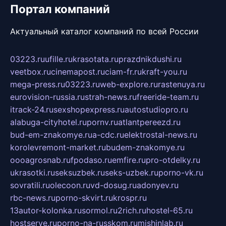
Портал компаний
Актуальный каталог компаний по всей России
03223.ru
ufille.ru
krasotata.ru
prazdnikdushi.ru
veetbox.ru
cinemapost.ru
ciam-fr.ru
kraft-you.ru
mega-press.ru
03223.ru
web-explore.ru
rastenuya.ru
eurovision-russia.ru
strah-news.ru
freeride-team.ru
itrack-24.ru
sexshopexpress.ru
autostudiopro.ru
alabuga-cityhotel.ru
pornv.ru
atlantpereezd.ru
bud-em-znakomye.ru
a-cdc.ru
elektrostal-news.ru
korolevremont-market.ru
budem-znakomye.ru
oooagrosnab.ru
fpodaso.ru
emfire.ru
pro-otdelky.ru
ukrasotki.ru
seksuzbek.ru
seks-uzbek.ru
porno-vk.ru
sovratili.ru
olecoon.ru
vd-dosug.ru
adonyev.ru
rbc-news.ru
porno-skvirt.ru
krospr.ru
13autor-kolonka.ru
sormol.ru
2rich.ru
hostel-65.ru
hostserve.ru
porno-na-russkom.ru
mishinlab.ru