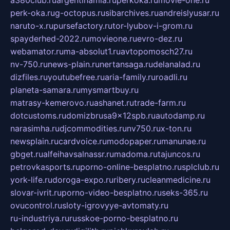
perk-oka.ru
g-octopus.ru
sibarchives.ru
andreislyusar.ru
naruto-x.ru
pursefactory.ru
tor-lyubov-i-grom.ru
spayderhed-2022.ru
movieone.ru
evro-dez.ru
webamator.ru
ma-absolut1.ru
avtopomosch27.ru
nv-750.ru
news-plain.ru
nertansaga.ru
delanalad.ru
dizfiles.ru
youtubefree.ru
aria-family.ru
roadli.ru
planeta-samara.ru
mysmartbuy.ru
matrasy-kemerovo.ru
ashanet.ru
trade-farm.ru
dotcustoms.ru
domizbrusa9x12spb.ru
autodamp.ru
narasimha.ru
djcommodities.ru
nv750.ru
x-ton.ru
newsplain.ru
cardvoice.ru
modopaper.ru
manunae.ru
gbget.ru
alfeihavsalnassr.ru
madoma.ru
tajuncos.ru
petrovkasports.ru
porno-online-besplatno.ru
splclub.ru
york-life.ru
doroga-expo.ru
ribery.ru
cleanmedicine.ru
slovar-ivrit.ru
porno-video-besplatno.ru
seks-365.ru
ovucontrol.ru
sloty-igrovyye-avtomaty.ru
ru-industriya.ru
russkoe-porno-besplatno.ru