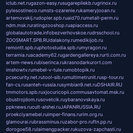
iclub.net.ru
gazon-easy.ru
sugarepilekb.ru
grinox.ru
pylesostineco.ru
msts-ozarenie.ru
kameryjooan.ru
artemovskij.ru
dopler.spb.ru
aid70.ru
metall-perm.ru
ndm.msk.ru
ratingzooshop.ru
apiaccess.ru
globalautotrade.info
bezverhovskoe.ru
drsschool.ru
ZOOSMART.SPB.RU
dalakony.ru
medikijob.ru
remontt.spb.ru
photostudia.spb.ru
myragon.ru
terramia.ru
academy62.ru
gardengallereya.ru
rti.com.ru
artem-news.ru
biserinca.ru
krasnodarkurort.com
imshowtv.ru
mebel-v-tule.ru
mobtopik.ru
pcsecurity.net.ru
tool-sib.ru
multimetrunit.ru
sp-tour.ru
fan-cs.ru
santeh-russia.ru
symbian9.net.ru
DSHAIR.RU
tmmotors.spb.ru
xjocuricopii.com
musavtomat.msk.ru
obustrojdom.ru
sovetcik.ru
ybaranovskaya.ru
ppknews.ru
cult-alshei.ru
JAPANRUSSIA.RU
proekciyamebel.ru
imper-finans.ru
rim.org.ru
glamourai.ru
brassminus.ru
zabor-pro.ru
ftn.pp.ru
dorogoe58.ru
laimengpacker.ru
kuzova-zapchasti.ru