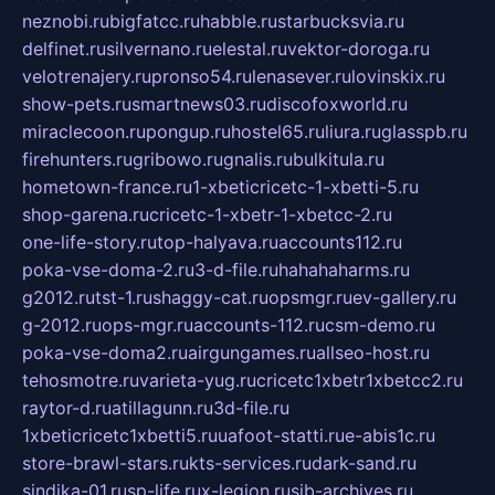
neznobi.ru
bigfatcc.ru
habble.ru
starbucksvia.ru
delfinet.ru
silvernano.ru
elestal.ru
vektor-doroga.ru
velotrenajery.ru
pronso54.ru
lenasever.ru
lovinskix.ru
show-pets.ru
smartnews03.ru
discofoxworld.ru
miraclecoon.ru
pongup.ru
hostel65.ru
liura.ru
glasspb.ru
firehunters.ru
gribowo.ru
gnalis.ru
bulkitula.ru
hometown-france.ru
1-xbeticricetc-1-xbetti-5.ru
shop-garena.ru
cricetc-1-xbetr-1-xbetcc-2.ru
one-life-story.ru
top-halyava.ru
accounts112.ru
poka-vse-doma-2.ru
3-d-file.ru
hahahaharms.ru
g2012.ru
tst-1.ru
shaggy-cat.ru
opsmgr.ru
ev-gallery.ru
g-2012.ru
ops-mgr.ru
accounts-112.ru
csm-demo.ru
poka-vse-doma2.ru
airgungames.ru
allseo-host.ru
tehosmotre.ru
varieta-yug.ru
cricetc1xbetr1xbetcc2.ru
raytor-d.ru
atillagunn.ru
3d-file.ru
1xbeticricetc1xbetti5.ru
uafoot-statti.ru
e-abis1c.ru
store-brawl-stars.ru
kts-services.ru
dark-sand.ru
sindika-01.ru
sp-life.ru
x-legion.ru
sib-archives.ru