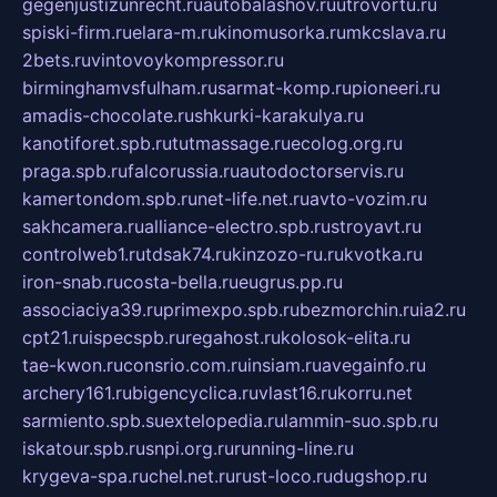
gegenjustizunrecht.ru
autobalashov.ru
utrovortu.ru
spiski-firm.ru
elara-m.ru
kinomusorka.ru
mkcslava.ru
2bets.ru
vintovoykompressor.ru
birminghamvsfulham.ru
sarmat-komp.ru
pioneeri.ru
amadis-chocolate.ru
shkurki-karakulya.ru
kanotiforet.spb.ru
tutmassage.ru
ecolog.org.ru
praga.spb.ru
falcorussia.ru
autodoctorservis.ru
kamertondom.spb.ru
net-life.net.ru
avto-vozim.ru
sakhcamera.ru
alliance-electro.spb.ru
stroyavt.ru
controlweb1.ru
tdsak74.ru
kinzozo-ru.ru
kvotka.ru
iron-snab.ru
costa-bella.ru
eugrus.pp.ru
associaciya39.ru
primexpo.spb.ru
bezmorchin.ru
ia2.ru
cpt21.ru
ispecspb.ru
regahost.ru
kolosok-elita.ru
tae-kwon.ru
consrio.com.ru
insiam.ru
avegainfo.ru
archery161.ru
bigencyclica.ru
vlast16.ru
korru.net
sarmiento.spb.su
extelopedia.ru
lammin-suo.spb.ru
iskatour.spb.ru
snpi.org.ru
running-line.ru
krygeva-spa.ru
chel.net.ru
rust-loco.ru
dugshop.ru