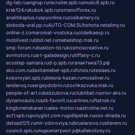
dg-lab.ru
angrup.ru
recruiter.spb.ru
music8.spb.ru
krsk124.ru
kubok.spb.ru
romanofforex.ru
analitikaplus.ru
spyonline.ru
zosikamery.ru
sloboda-ural.pp.ru
AUTO-COM.SU
hohota.net
alimy.ru
online-z.com
aromat-vostoka.ru
otdelkaexp.ru
mobilvest.ru
bbd.net.ru
mebelshop.msk.ru
smp-forum.ru
bastion-td.ru
kosmoscreative.ru
avrmotors.ru
art-galadesign.ru
tiffany-c.ru
ecostep-samara.ru
d-p.spb.ru
галактика73.рф
sko.com.ru
davitamebel-spb.ru
fotsis.ru
tesiaes.ru
kokoroyari.spb.ru
blesna-kazan.ru
mossilver.ru
lenderoq.ru
sergeydobrin.ru
tochkazvuka.msk.ru
people-of-art.ru
bezzubova.ru
clubtibet.ru
orior-aks.ru
dynamoauto.ru
szk-favorit.ru
carlines.ru
flatnsk.ru
kingbolenskaner.ru
alex-motor.ru
astroline.net.ru
act1.spb.ru
polyglot.com.ru
gidlipetsk.ru
ooo-driada.ru
detsad125.ru
mir-zdoroviya.ru
bruslanovo.ru
siterem.ru
council.spb.ru
лодкипатриот.рф
kafekolizey.ru