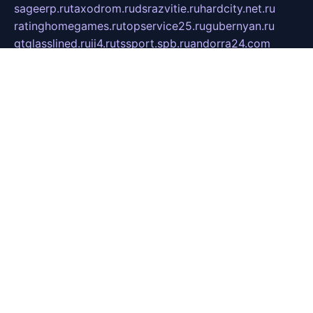
sageerp.ru
taxodrom.ru
dsrazvitie.ru
hardcity.net.ru
ratinghomegames.ru
topservice25.ru
gubernyan.ru
gtglasslined.ru
ii4.ru
tssport.spb.ru
andorra24.com
blackwallstreet.ru
oboimos.ru
optim-doors.com.ru
ikuch.ru
nycr.org.ru
npa21.ru
vremya-ch.spb.ru
desert000.ru
ivtorgi.ru
ifiori.ru
catalog-statei.ru
dcv.org.ru
spetsmaster174.ru
ipkameryhiseeu.ru
dum26.ru
ruspol.spb.ru
fr-opendp.ru
kam-solnyshko.ru
cheyenne-arapaho.ru
sevzapmetal.spb.ru
ted-lapidus.spb.ru
parasite-eliminator.ru
sigma-complete.ru
modernworld.ru
dama-moda.ru
eholot-group.ru
sk-nvkz.ru
DRONGOLD.RU
democratia2.ru
i-farmer.ru
mass-sport.org
jablonex.spb.ru
bookmess.ru
linkword.ru
refineua.com.ru
cs-spec.net.ru
altay-mebel.ru
DNK-THEATRE.RU
mechaniks.spb.ru
ipcamtechage.ru
skosta.ru
a-sun.ru
stroy-ldsp.ru
snowlands.org.ru
childrensshoes.ru
mrlizzy.ru
mebelsofiakrd.ru