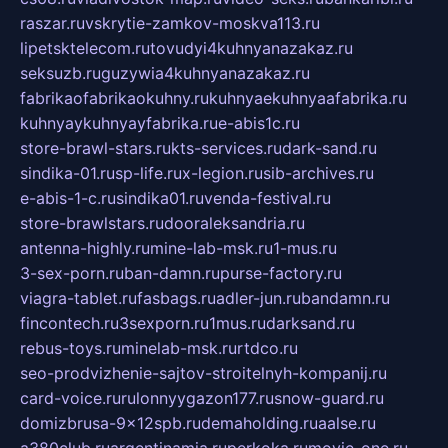
raszar.ru
vskrytie-zamkov-moskva113.ru
lipetsktelecom.ru
tovudyi4kuhnyanazakaz.ru
seksuzb.ru
guzywia4kuhnyanazakaz.ru
fabrikaofabrikaokuhny.ru
kuhnyaekuhnyaafabrika.ru
kuhnyaykuhnyayfabrika.ru
e-abis1c.ru
store-brawl-stars.ru
kts-services.ru
dark-sand.ru
sindika-01.ru
sp-life.ru
x-legion.ru
sib-archives.ru
e-abis-1-c.ru
sindika01.ru
venda-festival.ru
store-brawlstars.ru
dooraleksandria.ru
antenna-highly.ru
mine-lab-msk.ru
1-mus.ru
3-sex-porn.ru
ban-damn.ru
purse-factory.ru
viagra-tablet.ru
fasbags.ru
adler-jun.ru
bandamn.ru
fincontech.ru
3sexporn.ru
1mus.ru
darksand.ru
rebus-toys.ru
minelab-msk.ru
rtdco.ru
seo-prodvizhenie-sajtov-stroitelnyh-kompanij.ru
card-voice.ru
rulonnyygazon177.ru
snow-guard.ru
domizbrusa-9x12spb.ru
demaholding.ru
aalse.ru
a380club.ru
argentinamia.ru
perkoka.ru
movie-one.ru