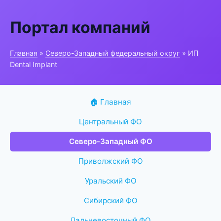
Портал компаний
Главная
»
Северо-Западный федеральный округ
» ИП
Dental Implant
🏠 Главная
Центральный ФО
Северо-Западный ФО
Приволжский ФО
Уральский ФО
Сибирский ФО
Дальневосточный ФО