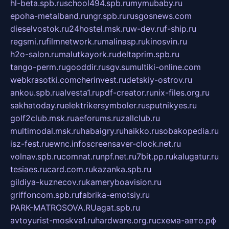
hl-beta.spb.ru
school494.spb.ru
mymubaby.ru
epoha-metalband.ru
ngr.spb.ru
rusgosnews.com
dieselvostok.ru
24hostel.msk.ru
w-dev.ru
f-ship.ru
regsmi.ru
filmnetwork.ru
malinasp.ru
kinosvin.ru
h2o-salon.ru
malutkayork.ru
deltaprim.spb.ru
tango-perm.ru
gooddir.ru
sgv.su
multiki-online.com
webkrasotki.com
cherinvest.ru
detskiy-ostrov.ru
ankou.spb.ru
alvesta1.ru
pdf-creator.ru
nix-files.org.ru
sakhatoday.ru
elektrikersymboler.ru
sputnikyes.ru
golf2club.msk.ru
aeforums.ru
zallclub.ru
multimodal.msk.ru
habaigry.ru
haikko.ru
sobakopedia.ru
isz-fest.ru
ewnc.info
screensaver-clock.net.ru
volnav.spb.ru
comnat.ru
npf.net.ru
7bit.pp.ru
kalugatur.ru
tesiaes.ru
card.com.ru
kazanka.spb.ru
gildiya-kuznecov.ru
kameryboavision.ru
griffoncom.spb.ru
fabrika-emotsiy.ru
PARK-MATROSOVA.RU
agat.spb.ru
avtoyurist-moskva1.ru
hardware.org.ru
схема-авто.рф