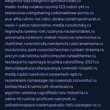
belgorod-day.ru
digilith.ru
pichkurovlab.ru
medic-today.ru
taksu.ru
comp123.ru
don-ykt.ru
teensvoice.ru
imgsharing.ru
domashnee-porno.ru
eva-elfie.ru
foto-tur.ru
biz-doska.ru
metropoltravel.ru
veslo-i-yakor.ru
borodino-media.ru
rostotsky.ru
regionufa.ru
weiss-bet.ru
zaryna.ru
casinotablet.ru
universalia.ru
remont-mebeli-moscow.ru
termomur.ru
clubfisher.ru
remstirufa.ru
erdamchi.ru
doramamama.ru
muraviovka-park.ru
worldofwoman.ru
clean-dreams.ru
arkrym.ru
kristinita.ru
dircomputer.ru
healthenter.ru
textexperts.ru
pivnaya-kruzhka.ru
kinofilmy-2021.ru
demolalapaluza.ru
tanyavanya.ru
remstir-tolyatti.ru
msdip.ru
jdol.ru
sokolovr.ru
newtech-spb.ru
rezemkleim.ru
massage-tai.ru
seonub.ru
zvonitut.ru
biolisichka24.ru
mncraft-download.ru
algoritm-sistema.ru
godflesh.ru
ru-industria.ru
zebra-tlt.ru
okna-proficom.ru
erynok.ru
onlinekinospace.ru
startupstudio-fefu.ru
zarges-ru.ru