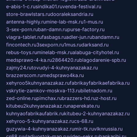
e-abis-1-c.ru
sindika01.ru
venda-festival.ru
store-brawlstars.ru
dooraleksandria.ru
antenna-highly.ru
mine-lab-msk.ru
1-mus.ru
3-sex-porn.ru
ban-damn.ru
purse-factory.ru
viagra-tablet.ru
fasbags.ru
adler-jun.ru
bandamn.ru
fincontech.ru
3sexporn.ru
1mus.ru
darksand.ru
rebus-toys.ru
minelab-msk.ru
alabuga-cityhotel.ru
medsprawo-4-ka.ru
2864420.ru
blagodarenie-spb.ru
zajmy24.ru
tovudyi-4-kuhnyanazakaz.ru
brazzerscom.ru
medsprawo4ka.ru
xehyroo5kuhnyanazakaz.ru
fabrikayfabrikaefabrika.ru
vskrytie-zamkov-moskva-113.ru
biletnadom.ru
zed-online.ru
pimchax.ru
brazzers-hd.ru
z-host.ru
kitubeu2kuhnyanazakaz.ru
naperekate.ru
kuhnyaofabrikaufabrik.ru
kitubeu-2-kuhnyanazakaz.ru
xehyroo-5-kuhnyanazakaz.ru
cs-68.ru
guzywia-4-kuhnyanazakaz.ru
mir-tk.ru
vlknrussia.ru
cs68.ru
vladivostok-map.ru
video-seks.ru
bankaribi.ru