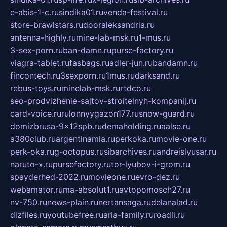
e-abis-1-c.ru
sindika01.ru
venda-festival.ru
store-brawlstars.ru
dooraleksandria.ru
antenna-highly.ru
mine-lab-msk.ru
1-mus.ru
3-sex-porn.ru
ban-damn.ru
purse-factory.ru
viagra-tablet.ru
fasbags.ru
adler-jun.ru
bandamn.ru
fincontech.ru
3sexporn.ru
1mus.ru
darksand.ru
rebus-toys.ru
minelab-msk.ru
rtdco.ru
seo-prodvizhenie-sajtov-stroitelnyh-kompanij.ru
card-voice.ru
rulonnyygazon177.ru
snow-guard.ru
domizbrusa-9x12spb.ru
demaholding.ru
aalse.ru
a380club.ru
argentinamia.ru
perkoka.ru
movie-one.ru
perk-oka.ru
g-octopus.ru
sibarchives.ru
andreislyusar.ru
naruto-x.ru
pursefactory.ru
tor-lyubov-i-grom.ru
spayderhed-2022.ru
movieone.ru
evro-dez.ru
webamator.ru
ma-absolut1.ru
avtopomosch27.ru
nv-750.ru
news-plain.ru
nertansaga.ru
delanalad.ru
dizfiles.ru
youtubefree.ru
aria-family.ru
roadli.ru