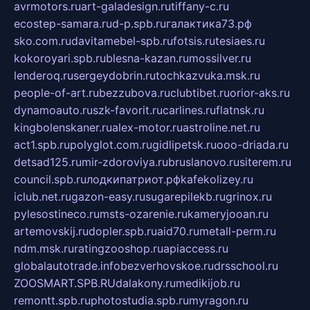
avrmotors.ru
art-galadesign.ru
tiffany-c.ru
ecostep-samara.ru
d-p.spb.ru
галактика73.рф
sko.com.ru
davitamebel-spb.ru
fotsis.ru
tesiaes.ru
kokoroyari.spb.ru
blesna-kazan.ru
mossilver.ru
lenderoq.ru
sergeydobrin.ru
tochkazvuka.msk.ru
people-of-art.ru
bezzubova.ru
clubtibet.ru
orior-aks.ru
dynamoauto.ru
szk-favorit.ru
carlines.ru
flatnsk.ru
kingbolenskaner.ru
alex-motor.ru
astroline.net.ru
act1.spb.ru
polyglot.com.ru
gidlipetsk.ru
ooo-driada.ru
detsad125.ru
mir-zdoroviya.ru
bruslanovo.ru
siterem.ru
council.spb.ru
лодкипатриот.рф
kafekolizey.ru
iclub.net.ru
gazon-easy.ru
sugarepilekb.ru
grinox.ru
pylesostineco.ru
msts-ozarenie.ru
kameryjooan.ru
artemovskij.ru
dopler.spb.ru
aid70.ru
metall-perm.ru
ndm.msk.ru
ratingzooshop.ru
apiaccess.ru
globalautotrade.info
bezverhovskoe.ru
drsschool.ru
ZOOSMART.SPB.RU
dalakony.ru
medikijob.ru
remontt.spb.ru
photostudia.spb.ru
myragon.ru