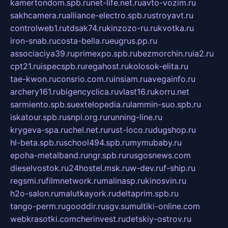
kamertondom.spb.ru
net-life.net.ru
avto-vozim.ru
sakhcamera.ru
alliance-electro.spb.ru
stroyavt.ru
controlweb1.ru
tdsak74.ru
kinzozo-ru.ru
kvotka.ru
iron-snab.ru
costa-bella.ru
eugrus.pp.ru
associaciya39.ru
primexpo.spb.ru
bezmorchin.ru
ia2.ru
cpt21.ru
ispecspb.ru
regahost.ru
kolosok-elita.ru
tae-kwon.ru
consrio.com.ru
insiam.ru
avegainfo.ru
archery161.ru
bigencyclica.ru
vlast16.ru
korru.net
sarmiento.spb.su
extelopedia.ru
lammin-suo.spb.ru
iskatour.spb.ru
snpi.org.ru
running-line.ru
krygeva-spa.ru
chel.net.ru
rust-loco.ru
dugshop.ru
hl-beta.spb.ru
school494.spb.ru
mymubaby.ru
epoha-metalband.ru
ngr.spb.ru
rusgosnews.com
dieselvostok.ru
24hostel.msk.ru
w-dev.ru
f-ship.ru
regsmi.ru
filmnetwork.ru
malinasp.ru
kinosvin.ru
h2o-salon.ru
malutkayork.ru
deltaprim.spb.ru
tango-perm.ru
gooddir.ru
sgv.su
multiki-online.com
webkrasotki.com
cherinvest.ru
detskiy-ostrov.ru