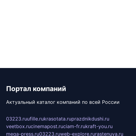
Портал компаний
Актуальный каталог компаний по всей России
03223.ru
ufille.ru
krasotata.ru
prazdnikdushi.ru
veetbox.ru
cinemapost.ru
ciam-fr.ru
kraft-you.ru
mega-press.ru
03223.ru
web-explore.ru
rastenuya.ru