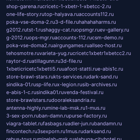
shop-garena.ru
cricetc-1-xbetr-1-xbetcc-2.ru
one-life-story.ru
top-halyava.ru
accounts112.ru
poka-vse-doma-2.ru
3-d-file.ru
hahahaharms.ru
g2012.ru
tst-1.ru
shaggy-cat.ru
opsmgr.ru
ev-gallery.ru
g-2012.ru
ops-mgr.ru
accounts-112.ru
csm-demo.ru
poka-vse-doma2.ru
airgungames.ru
allseo-host.ru
tehosmotre.ru
varieta-yug.ru
cricetc1xbetr1xbetcc2.ru
raytor-d.ru
atillagunn.ru
3d-file.ru
1xbeticricetc1xbetti5.ru
uafoot-statti.ru
e-abis1c.ru
store-brawl-stars.ru
kts-services.ru
dark-sand.ru
sindika-01.ru
sp-life.ru
x-legion.ru
sib-archives.ru
e-abis-1-c.ru
sindika01.ru
venda-festival.ru
store-brawlstars.ru
dooraleksandria.ru
antenna-highly.ru
mine-lab-msk.ru
1-mus.ru
3-sex-porn.ru
ban-damn.ru
purse-factory.ru
viagra-tablet.ru
fasbags.ru
adler-jun.ru
bandamn.ru
fincontech.ru
3sexporn.ru
1mus.ru
darksand.ru
rebus-toys.ru
minelab-msk.ru
alabuga-cityhotel.ru