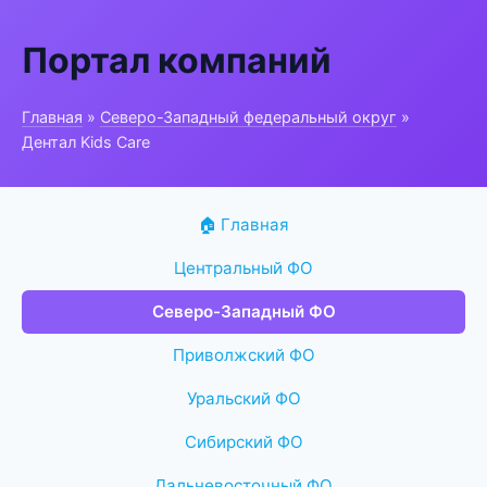
Портал компаний
Главная
»
Северо-Западный федеральный округ
»
Дентал Kids Care
🏠 Главная
Центральный ФО
Северо-Западный ФО
Приволжский ФО
Уральский ФО
Сибирский ФО
Дальневосточный ФО