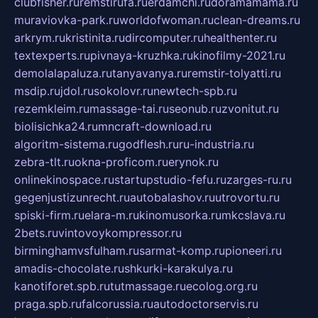
clubfisher.ru
remstirufa.ru
erdamchi.ru
doramamama.ru
muraviovka-park.ru
worldofwoman.ru
clean-dreams.ru
arkrym.ru
kristinita.ru
dircomputer.ru
healthenter.ru
textexperts.ru
pivnaya-kruzhka.ru
kinofilmy-2021.ru
demolalapaluza.ru
tanyavanya.ru
remstir-tolyatti.ru
msdip.ru
jdol.ru
sokolovr.ru
newtech-spb.ru
rezemkleim.ru
massage-tai.ru
seonub.ru
zvonitut.ru
biolisichka24.ru
mncraft-download.ru
algoritm-sistema.ru
godflesh.ru
ru-industria.ru
zebra-tlt.ru
okna-proficom.ru
erynok.ru
onlinekinospace.ru
startupstudio-fefu.ru
zarges-ru.ru
gegenjustizunrecht.ru
autobalashov.ru
utrovortu.ru
spiski-firm.ru
elara-m.ru
kinomusorka.ru
mkcslava.ru
2bets.ru
vintovoykompressor.ru
birminghamvsfulham.ru
sarmat-komp.ru
pioneeri.ru
amadis-chocolate.ru
shkurki-karakulya.ru
kanotiforet.spb.ru
tutmassage.ru
ecolog.org.ru
praga.spb.ru
falcorussia.ru
autodoctorservis.ru