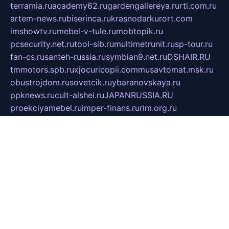
terramia.ru
academy62.ru
gardengallereya.ru
rti.com.ru
artem-news.ru
biserinca.ru
krasnodarkurort.com
imshowtv.ru
mebel-v-tule.ru
mobtopik.ru
pcsecurity.net.ru
tool-sib.ru
multimetrunit.ru
sp-tour.ru
fan-cs.ru
santeh-russia.ru
symbian9.net.ru
DSHAIR.RU
tmmotors.spb.ru
xjocuricopii.com
musavtomat.msk.ru
obustrojdom.ru
sovetcik.ru
ybaranovskaya.ru
ppknews.ru
cult-alshei.ru
JAPANRUSSIA.RU
proekciyamebel.ru
imper-finans.ru
rim.org.ru
glamourai.ru
brassminus.ru
zabor-pro.ru
ftn.pp.ru
dorogoe58.ru
laimengpacker.ru
kuzova-zapchasti.ru
sageerp.ru
taxodrom.ru
dsrazvitie.ru
hardcity.net.ru
ratinghomegames.ru
topservice25.ru
gubernyan.ru
gtglasslined.ru
ii4.ru
tssport.spb.ru
andorra24.com
blackwallstreet.ru
oboimos.ru
optim-doors.com.ru
ikuch.ru
nycr.org.ru
npa21.ru
vremya-ch.spb.ru
desert000.ru
ivtorgi.ru
ifiori.ru
catalog-statei.ru
dcv.org.ru
spetsmaster174.ru
ipkameryhiseeu.ru