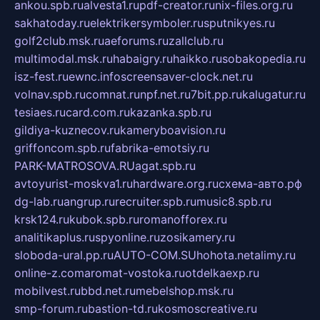
ankou.spb.ru
alvesta1.ru
pdf-creator.ru
nix-files.org.ru
sakhatoday.ru
elektrikersymboler.ru
sputnikyes.ru
golf2club.msk.ru
aeforums.ru
zallclub.ru
multimodal.msk.ru
habaigry.ru
haikko.ru
sobakopedia.ru
isz-fest.ru
ewnc.info
screensaver-clock.net.ru
volnav.spb.ru
comnat.ru
npf.net.ru
7bit.pp.ru
kalugatur.ru
tesiaes.ru
card.com.ru
kazanka.spb.ru
gildiya-kuznecov.ru
kameryboavision.ru
griffoncom.spb.ru
fabrika-emotsiy.ru
PARK-MATROSOVA.RU
agat.spb.ru
avtoyurist-moskva1.ru
hardware.org.ru
схема-авто.рф
dg-lab.ru
angrup.ru
recruiter.spb.ru
music8.spb.ru
krsk124.ru
kubok.spb.ru
romanofforex.ru
analitikaplus.ru
spyonline.ru
zosikamery.ru
sloboda-ural.pp.ru
AUTO-COM.SU
hohota.net
alimy.ru
online-z.com
aromat-vostoka.ru
otdelkaexp.ru
mobilvest.ru
bbd.net.ru
mebelshop.msk.ru
smp-forum.ru
bastion-td.ru
kosmoscreative.ru