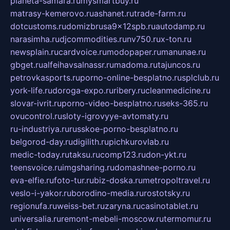
planeta-samara.ru
mysmartbuy.ru
matrasy-kemerovo.ru
ashanet.ru
trade-farm.ru
dotcustoms.ru
domizbrusa9x12spb.ru
autodamp.ru
narasimha.ru
djcommodities.ru
nv750.ru
x-ton.ru
newsplain.ru
cardvoice.ru
modopaper.ru
manunae.ru
gbget.ru
alfeihavsalnassr.ru
madoma.ru
tajuncos.ru
petrovkasports.ru
porno-online-besplatno.ru
splclub.ru
york-life.ru
doroga-expo.ru
ribery.ru
cleanmedicine.ru
slovar-ivrit.ru
porno-video-besplatno.ru
seks-365.ru
ovucontrol.ru
sloty-igrovyye-avtomaty.ru
ru-industriya.ru
russkoe-porno-besplatno.ru
belgorod-day.ru
digilith.ru
pichkurovlab.ru
medic-today.ru
taksu.ru
comp123.ru
don-ykt.ru
teensvoice.ru
imgsharing.ru
domashnee-porno.ru
eva-elfie.ru
foto-tur.ru
biz-doska.ru
metropoltravel.ru
veslo-i-yakor.ru
borodino-media.ru
rostotsky.ru
regionufa.ru
weiss-bet.ru
zaryna.ru
casinotablet.ru
universalia.ru
remont-mebeli-moscow.ru
termomur.ru