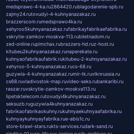
medsprawo-4-ka.ru
2864420.ru
blagodarenie-spb.ru
zajmy24.ru
tovudyi-4-kuhnyanazakaz.ru
brazzerscom.ru
medsprawo4ka.ru
xehyroo5kuhnyanazakaz.ru
fabrikayfabrikaefabrika.ru
vskrytie-zamkov-moskva-113.ru
biletnadom.ru
zed-online.ru
pimchax.ru
brazzers-hd.ru
z-host.ru
kitubeu2kuhnyanazakaz.ru
naperekate.ru
kuhnyaofabrikaufabrik.ru
kitubeu-2-kuhnyanazakaz.ru
xehyroo-5-kuhnyanazakaz.ru
cs-68.ru
guzywia-4-kuhnyanazakaz.ru
mir-tk.ru
vlknrussia.ru
cs68.ru
vladivostok-map.ru
video-seks.ru
bankaribi.ru
raszar.ru
vskrytie-zamkov-moskva113.ru
lipetsktelecom.ru
tovudyi4kuhnyanazakaz.ru
seksuzb.ru
guzywia4kuhnyanazakaz.ru
fabrikaofabrikaokuhny.ru
kuhnyaekuhnyaafabrika.ru
kuhnyaykuhnyayfabrika.ru
e-abis1c.ru
store-brawl-stars.ru
kts-services.ru
dark-sand.ru
sindika-01.ru
sp-life.ru
x-legion.ru
sib-archives.ru