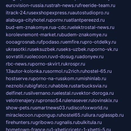
eurovision-russia.ru
strah-news.ru
freeride-team.ru
itrack-24.ru
sexshopexpress.ru
autostudiopro.ru
alabuga-cityhotel.ru
pornv.ru
atlantpereezd.ru
bud-em-znakomye.ru
a-cdc.ru
elektrostal-news.ru
korolevremont-market.ru
budem-znakomye.ru
oooagrosnab.ru
fpodaso.ru
emfire.ru
pro-otdelky.ru
ukrasotki.ru
seksuzbek.ru
seks-uzbek.ru
porno-vk.ru
sovratili.ru
olecoon.ru
vd-dosug.ru
adonyev.ru
rbc-news.ru
porno-skvirt.ru
krospr.ru
13autor-kolonka.ru
sormol.ru
2rich.ru
hostel-65.ru
hostserve.ru
porno-na-russkom.ru
mishinlab.ru
neznobi.ru
bigfatcc.ru
habble.ru
starbucksvia.ru
delfinet.ru
silvernano.ru
elestal.ru
vektor-doroga.ru
velotrenajery.ru
pronso54.ru
lenasever.ru
lovinskix.ru
show-pets.ru
smartnews03.ru
discofoxworld.ru
miraclecoon.ru
pongup.ru
hostel65.ru
liura.ru
glasspb.ru
firehunters.ru
gribowo.ru
gnalis.ru
bulkitula.ru
hometown-france.ru
1-xbeticricetc-1-xbetti-5.ru