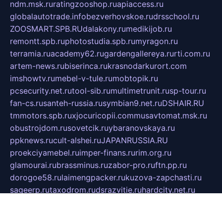
ndm.msk.ru
ratingzooshop.ru
apiaccess.ru
globalautotrade.info
bezverhovskoe.ru
drsschool.ru
ZOOSMART.SPB.RU
dalakony.ru
medikijob.ru
remontt.spb.ru
photostudia.spb.ru
myragon.ru
terramia.ru
academy62.ru
gardengallereya.ru
rti.com.ru
artem-news.ru
biserinca.ru
krasnodarkurort.com
imshowtv.ru
mebel-v-tule.ru
mobtopik.ru
pcsecurity.net.ru
tool-sib.ru
multimetrunit.ru
sp-tour.ru
fan-cs.ru
santeh-russia.ru
symbian9.net.ru
DSHAIR.RU
tmmotors.spb.ru
xjocuricopii.com
musavtomat.msk.ru
obustrojdom.ru
sovetcik.ru
ybaranovskaya.ru
ppknews.ru
cult-alshei.ru
JAPANRUSSIA.RU
proekciyamebel.ru
imper-finans.ru
rim.org.ru
glamourai.ru
brassminus.ru
zabor-pro.ru
ftn.pp.ru
dorogoe58.ru
laimengpacker.ru
kuzova-zapchasti.ru
sageerp.ru
taxodrom.ru
dsrazvitie.ru
hardcity.net.ru
ratinghomegames.ru
topservice25.ru
gubernyan.ru
gtglasslined.ru
ii4.ru
tssport.spb.ru
andorra24.com