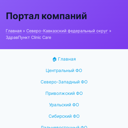
Портал компаний
Главная
»
Северо-Кавказский федеральный округ
»
ЗдравПункт Clinic Care
🏠 Главная
Центральный ФО
Северо-Западный ФО
Приволжский ФО
Уральский ФО
Сибирский ФО
Дальневосточный ФО