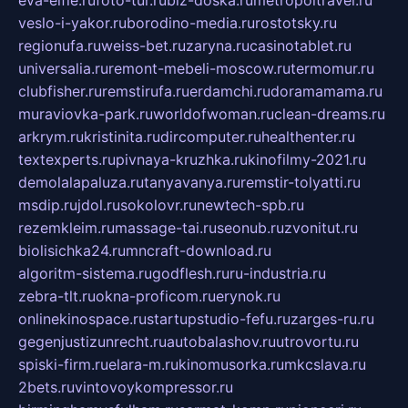
eva-elfie.ru
foto-tur.ru
biz-doska.ru
metropoltravel.ru
veslo-i-yakor.ru
borodino-media.ru
rostotsky.ru
regionufa.ru
weiss-bet.ru
zaryna.ru
casinotablet.ru
universalia.ru
remont-mebeli-moscow.ru
termomur.ru
clubfisher.ru
remstirufa.ru
erdamchi.ru
doramamama.ru
muraviovka-park.ru
worldofwoman.ru
clean-dreams.ru
arkrym.ru
kristinita.ru
dircomputer.ru
healthenter.ru
textexperts.ru
pivnaya-kruzhka.ru
kinofilmy-2021.ru
demolalapaluza.ru
tanyavanya.ru
remstir-tolyatti.ru
msdip.ru
jdol.ru
sokolovr.ru
newtech-spb.ru
rezemkleim.ru
massage-tai.ru
seonub.ru
zvonitut.ru
biolisichka24.ru
mncraft-download.ru
algoritm-sistema.ru
godflesh.ru
ru-industria.ru
zebra-tlt.ru
okna-proficom.ru
erynok.ru
onlinekinospace.ru
startupstudio-fefu.ru
zarges-ru.ru
gegenjustizunrecht.ru
autobalashov.ru
utrovortu.ru
spiski-firm.ru
elara-m.ru
kinomusorka.ru
mkcslava.ru
2bets.ru
vintovoykompressor.ru