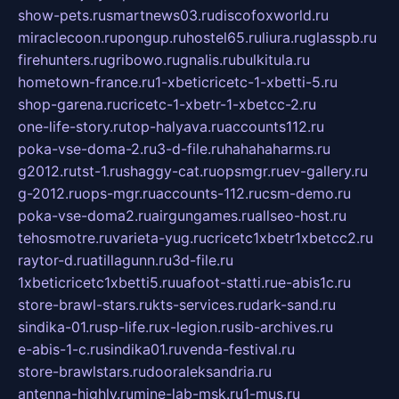
show-pets.ru
smartnews03.ru
discofoxworld.ru
miraclecoon.ru
pongup.ru
hostel65.ru
liura.ru
glasspb.ru
firehunters.ru
gribowo.ru
gnalis.ru
bulkitula.ru
hometown-france.ru
1-xbeticricetc-1-xbetti-5.ru
shop-garena.ru
cricetc-1-xbetr-1-xbetcc-2.ru
one-life-story.ru
top-halyava.ru
accounts112.ru
poka-vse-doma-2.ru
3-d-file.ru
hahahaharms.ru
g2012.ru
tst-1.ru
shaggy-cat.ru
opsmgr.ru
ev-gallery.ru
g-2012.ru
ops-mgr.ru
accounts-112.ru
csm-demo.ru
poka-vse-doma2.ru
airgungames.ru
allseo-host.ru
tehosmotre.ru
varieta-yug.ru
cricetc1xbetr1xbetcc2.ru
raytor-d.ru
atillagunn.ru
3d-file.ru
1xbeticricetc1xbetti5.ru
uafoot-statti.ru
e-abis1c.ru
store-brawl-stars.ru
kts-services.ru
dark-sand.ru
sindika-01.ru
sp-life.ru
x-legion.ru
sib-archives.ru
e-abis-1-c.ru
sindika01.ru
venda-festival.ru
store-brawlstars.ru
dooraleksandria.ru
antenna-highly.ru
mine-lab-msk.ru
1-mus.ru