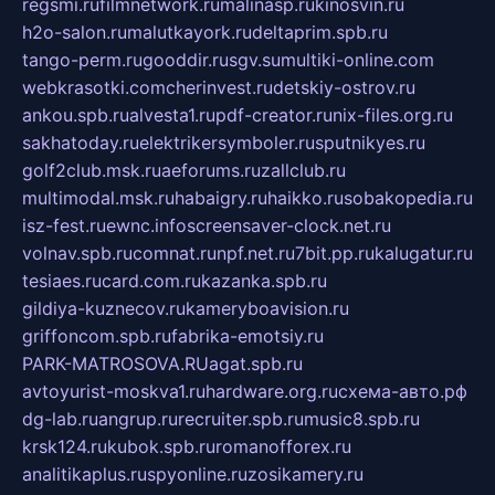
regsmi.ru
filmnetwork.ru
malinasp.ru
kinosvin.ru
h2o-salon.ru
malutkayork.ru
deltaprim.spb.ru
tango-perm.ru
gooddir.ru
sgv.su
multiki-online.com
webkrasotki.com
cherinvest.ru
detskiy-ostrov.ru
ankou.spb.ru
alvesta1.ru
pdf-creator.ru
nix-files.org.ru
sakhatoday.ru
elektrikersymboler.ru
sputnikyes.ru
golf2club.msk.ru
aeforums.ru
zallclub.ru
multimodal.msk.ru
habaigry.ru
haikko.ru
sobakopedia.ru
isz-fest.ru
ewnc.info
screensaver-clock.net.ru
volnav.spb.ru
comnat.ru
npf.net.ru
7bit.pp.ru
kalugatur.ru
tesiaes.ru
card.com.ru
kazanka.spb.ru
gildiya-kuznecov.ru
kameryboavision.ru
griffoncom.spb.ru
fabrika-emotsiy.ru
PARK-MATROSOVA.RU
agat.spb.ru
avtoyurist-moskva1.ru
hardware.org.ru
схема-авто.рф
dg-lab.ru
angrup.ru
recruiter.spb.ru
music8.spb.ru
krsk124.ru
kubok.spb.ru
romanofforex.ru
analitikaplus.ru
spyonline.ru
zosikamery.ru