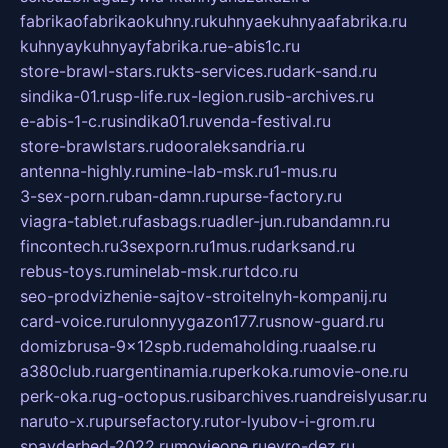
fabrikaofabrikaokuhny.ru
kuhnyaekuhnyaafabrika.ru
kuhnyaykuhnyayfabrika.ru
e-abis1c.ru
store-brawl-stars.ru
kts-services.ru
dark-sand.ru
sindika-01.ru
sp-life.ru
x-legion.ru
sib-archives.ru
e-abis-1-c.ru
sindika01.ru
venda-festival.ru
store-brawlstars.ru
dooraleksandria.ru
antenna-highly.ru
mine-lab-msk.ru
1-mus.ru
3-sex-porn.ru
ban-damn.ru
purse-factory.ru
viagra-tablet.ru
fasbags.ru
adler-jun.ru
bandamn.ru
fincontech.ru
3sexporn.ru
1mus.ru
darksand.ru
rebus-toys.ru
minelab-msk.ru
rtdco.ru
seo-prodvizhenie-sajtov-stroitelnyh-kompanij.ru
card-voice.ru
rulonnyygazon177.ru
snow-guard.ru
domizbrusa-9x12spb.ru
demaholding.ru
aalse.ru
a380club.ru
argentinamia.ru
perkoka.ru
movie-one.ru
perk-oka.ru
g-octopus.ru
sibarchives.ru
andreislyusar.ru
naruto-x.ru
pursefactory.ru
tor-lyubov-i-grom.ru
spayderhed-2022.ru
movieone.ru
evro-dez.ru