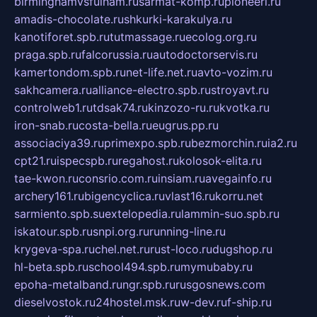
birminghamvsfulham.ru
sarmat-komp.ru
pioneeri.ru
amadis-chocolate.ru
shkurki-karakulya.ru
kanotiforet.spb.ru
tutmassage.ru
ecolog.org.ru
praga.spb.ru
falcorussia.ru
autodoctorservis.ru
kamertondom.spb.ru
net-life.net.ru
avto-vozim.ru
sakhcamera.ru
alliance-electro.spb.ru
stroyavt.ru
controlweb1.ru
tdsak74.ru
kinzozo-ru.ru
kvotka.ru
iron-snab.ru
costa-bella.ru
eugrus.pp.ru
associaciya39.ru
primexpo.spb.ru
bezmorchin.ru
ia2.ru
cpt21.ru
ispecspb.ru
regahost.ru
kolosok-elita.ru
tae-kwon.ru
consrio.com.ru
insiam.ru
avegainfo.ru
archery161.ru
bigencyclica.ru
vlast16.ru
korru.net
sarmiento.spb.su
extelopedia.ru
lammin-suo.spb.ru
iskatour.spb.ru
snpi.org.ru
running-line.ru
krygeva-spa.ru
chel.net.ru
rust-loco.ru
dugshop.ru
hl-beta.spb.ru
school494.spb.ru
mymubaby.ru
epoha-metalband.ru
ngr.spb.ru
rusgosnews.com
dieselvostok.ru
24hostel.msk.ru
w-dev.ru
f-ship.ru