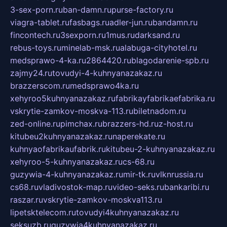
3-sex-porn.ru
ban-damn.ru
purse-factory.ru
viagra-tablet.ru
fasbags.ru
adler-jun.ru
bandamn.ru
fincontech.ru
3sexporn.ru
1mus.ru
darksand.ru
rebus-toys.ru
minelab-msk.ru
alabuga-cityhotel.ru
medsprawo-4-ka.ru
2864420.ru
blagodarenie-spb.ru
zajmy24.ru
tovudyi-4-kuhnyanazakaz.ru
brazzerscom.ru
medsprawo4ka.ru
xehyroo5kuhnyanazakaz.ru
fabrikayfabrikaefabrika.ru
vskrytie-zamkov-moskva-113.ru
biletnadom.ru
zed-online.ru
pimchax.ru
brazzers-hd.ru
z-host.ru
kitubeu2kuhnyanazakaz.ru
naperekate.ru
kuhnyaofabrikaufabrik.ru
kitubeu-2-kuhnyanazakaz.ru
xehyroo-5-kuhnyanazakaz.ru
cs-68.ru
guzywia-4-kuhnyanazakaz.ru
mir-tk.ru
vlknrussia.ru
cs68.ru
vladivostok-map.ru
video-seks.ru
bankaribi.ru
raszar.ru
vskrytie-zamkov-moskva113.ru
lipetsktelecom.ru
tovudyi4kuhnyanazakaz.ru
seksuzb.ru
guzywia4kuhnyanazakaz.ru