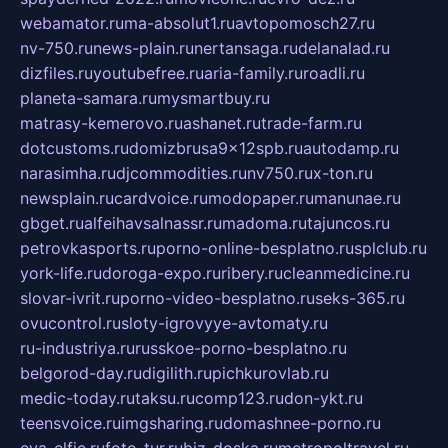
webamator.ru
ma-absolut1.ru
avtopomosch27.ru
nv-750.ru
news-plain.ru
nertansaga.ru
delanalad.ru
dizfiles.ru
youtubefree.ru
aria-family.ru
roadli.ru
planeta-samara.ru
mysmartbuy.ru
matrasy-kemerovo.ru
ashanet.ru
trade-farm.ru
dotcustoms.ru
domizbrusa9x12spb.ru
autodamp.ru
narasimha.ru
djcommodities.ru
nv750.ru
x-ton.ru
newsplain.ru
cardvoice.ru
modopaper.ru
manunae.ru
gbget.ru
alfeihavsalnassr.ru
madoma.ru
tajuncos.ru
petrovkasports.ru
porno-online-besplatno.ru
splclub.ru
york-life.ru
doroga-expo.ru
ribery.ru
cleanmedicine.ru
slovar-ivrit.ru
porno-video-besplatno.ru
seks-365.ru
ovucontrol.ru
sloty-igrovyye-avtomaty.ru
ru-industriya.ru
russkoe-porno-besplatno.ru
belgorod-day.ru
digilith.ru
pichkurovlab.ru
medic-today.ru
taksu.ru
comp123.ru
don-ykt.ru
teensvoice.ru
imgsharing.ru
domashnee-porno.ru