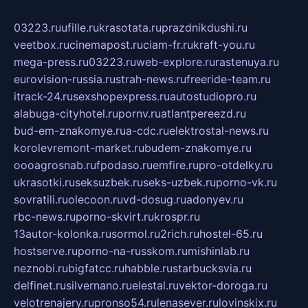
03223.ru
ufille.ru
krasotata.ru
prazdnikdushi.ru
veetbox.ru
cinemapost.ru
ciam-fr.ru
kraft-you.ru
mega-press.ru
03223.ru
web-explore.ru
rastenuya.ru
eurovision-russia.ru
strah-news.ru
freeride-team.ru
itrack-24.ru
sexshopexpress.ru
autostudiopro.ru
alabuga-cityhotel.ru
pornv.ru
atlantpereezd.ru
bud-em-znakomye.ru
a-cdc.ru
elektrostal-news.ru
korolevremont-market.ru
budem-znakomye.ru
oooagrosnab.ru
fpodaso.ru
emfire.ru
pro-otdelky.ru
ukrasotki.ru
seksuzbek.ru
seks-uzbek.ru
porno-vk.ru
sovratili.ru
olecoon.ru
vd-dosug.ru
adonyev.ru
rbc-news.ru
porno-skvirt.ru
krospr.ru
13autor-kolonka.ru
sormol.ru
2rich.ru
hostel-65.ru
hostserve.ru
porno-na-russkom.ru
mishinlab.ru
neznobi.ru
bigfatcc.ru
habble.ru
starbucksvia.ru
delfinet.ru
silvernano.ru
elestal.ru
vektor-doroga.ru
velotrenajery.ru
pronso54.ru
lenasever.ru
lovinskix.ru