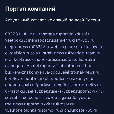
Портал компаний
Актуальный каталог компаний по всей России
03223.ru
ufille.ru
krasotata.ru
prazdnikdushi.ru
veetbox.ru
cinemapost.ru
ciam-fr.ru
kraft-you.ru
mega-press.ru
03223.ru
web-explore.ru
rastenuya.ru
eurovision-russia.ru
strah-news.ru
freeride-team.ru
itrack-24.ru
sexshopexpress.ru
autostudiopro.ru
alabuga-cityhotel.ru
pornv.ru
atlantpereezd.ru
bud-em-znakomye.ru
a-cdc.ru
elektrostal-news.ru
korolevremont-market.ru
budem-znakomye.ru
oooagrosnab.ru
fpodaso.ru
emfire.ru
pro-otdelky.ru
ukrasotki.ru
seksuzbek.ru
seks-uzbek.ru
porno-vk.ru
sovratili.ru
olecoon.ru
vd-dosug.ru
adonyev.ru
rbc-news.ru
porno-skvirt.ru
krospr.ru
13autor-kolonka.ru
sormol.ru
2rich.ru
hostel-65.ru