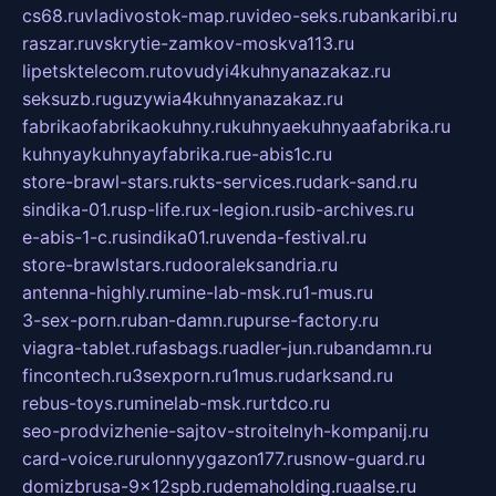
cs68.ru
vladivostok-map.ru
video-seks.ru
bankaribi.ru
raszar.ru
vskrytie-zamkov-moskva113.ru
lipetsktelecom.ru
tovudyi4kuhnyanazakaz.ru
seksuzb.ru
guzywia4kuhnyanazakaz.ru
fabrikaofabrikaokuhny.ru
kuhnyaekuhnyaafabrika.ru
kuhnyaykuhnyayfabrika.ru
e-abis1c.ru
store-brawl-stars.ru
kts-services.ru
dark-sand.ru
sindika-01.ru
sp-life.ru
x-legion.ru
sib-archives.ru
e-abis-1-c.ru
sindika01.ru
venda-festival.ru
store-brawlstars.ru
dooraleksandria.ru
antenna-highly.ru
mine-lab-msk.ru
1-mus.ru
3-sex-porn.ru
ban-damn.ru
purse-factory.ru
viagra-tablet.ru
fasbags.ru
adler-jun.ru
bandamn.ru
fincontech.ru
3sexporn.ru
1mus.ru
darksand.ru
rebus-toys.ru
minelab-msk.ru
rtdco.ru
seo-prodvizhenie-sajtov-stroitelnyh-kompanij.ru
card-voice.ru
rulonnyygazon177.ru
snow-guard.ru
domizbrusa-9x12spb.ru
demaholding.ru
aalse.ru