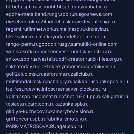
hl-beta.spb.ru
school494.spb.ru
mymubaby.ru
epoha-metalband.ru
ngr.spb.ru
rusgosnews.com
dieselvostok.ru
24hostel.msk.ru
w-dev.ru
f-ship.ru
regsmi.ru
filmnetwork.ru
malinasp.ru
kinosvin.ru
h2o-salon.ru
malutkayork.ru
deltaprim.spb.ru
tango-perm.ru
gooddir.ru
sgv.su
multiki-online.com
webkrasotki.com
cherinvest.ru
detskiy-ostrov.ru
ankou.spb.ru
alvesta1.ru
pdf-creator.ru
nix-files.org.ru
sakhatoday.ru
elektrikersymboler.ru
sputnikyes.ru
golf2club.msk.ru
aeforums.ru
zallclub.ru
multimodal.msk.ru
habaigry.ru
haikko.ru
sobakopedia.ru
isz-fest.ru
ewnc.info
screensaver-clock.net.ru
volnav.spb.ru
comnat.ru
npf.net.ru
7bit.pp.ru
kalugatur.ru
tesiaes.ru
card.com.ru
kazanka.spb.ru
gildiya-kuznecov.ru
kameryboavision.ru
griffoncom.spb.ru
fabrika-emotsiy.ru
PARK-MATROSOVA.RU
agat.spb.ru
avtoyurist-moskva1.ru
hardware.org.ru
схема-авто.рф