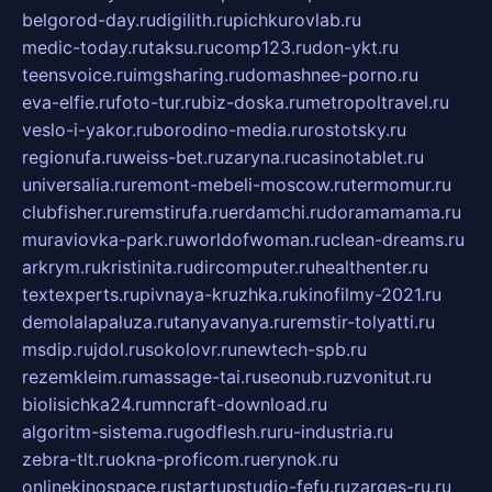
belgorod-day.ru
digilith.ru
pichkurovlab.ru
medic-today.ru
taksu.ru
comp123.ru
don-ykt.ru
teensvoice.ru
imgsharing.ru
domashnee-porno.ru
eva-elfie.ru
foto-tur.ru
biz-doska.ru
metropoltravel.ru
veslo-i-yakor.ru
borodino-media.ru
rostotsky.ru
regionufa.ru
weiss-bet.ru
zaryna.ru
casinotablet.ru
universalia.ru
remont-mebeli-moscow.ru
termomur.ru
clubfisher.ru
remstirufa.ru
erdamchi.ru
doramamama.ru
muraviovka-park.ru
worldofwoman.ru
clean-dreams.ru
arkrym.ru
kristinita.ru
dircomputer.ru
healthenter.ru
textexperts.ru
pivnaya-kruzhka.ru
kinofilmy-2021.ru
demolalapaluza.ru
tanyavanya.ru
remstir-tolyatti.ru
msdip.ru
jdol.ru
sokolovr.ru
newtech-spb.ru
rezemkleim.ru
massage-tai.ru
seonub.ru
zvonitut.ru
biolisichka24.ru
mncraft-download.ru
algoritm-sistema.ru
godflesh.ru
ru-industria.ru
zebra-tlt.ru
okna-proficom.ru
erynok.ru
onlinekinospace.ru
startupstudio-fefu.ru
zarges-ru.ru