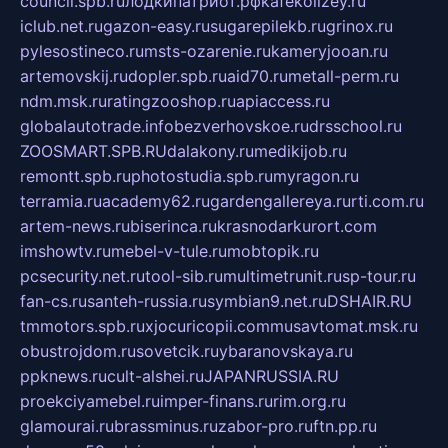
council.spb.ru
лодкипатриот.рф
kafekolizey.ru
iclub.net.ru
gazon-easy.ru
sugarepilekb.ru
grinox.ru
pylesostineco.ru
msts-ozarenie.ru
kameryjooan.ru
artemovskij.ru
dopler.spb.ru
aid70.ru
metall-perm.ru
ndm.msk.ru
ratingzooshop.ru
apiaccess.ru
globalautotrade.info
bezverhovskoe.ru
drsschool.ru
ZOOSMART.SPB.RU
dalakony.ru
medikijob.ru
remontt.spb.ru
photostudia.spb.ru
myragon.ru
terramia.ru
academy62.ru
gardengallereya.ru
rti.com.ru
artem-news.ru
biserinca.ru
krasnodarkurort.com
imshowtv.ru
mebel-v-tule.ru
mobtopik.ru
pcsecurity.net.ru
tool-sib.ru
multimetrunit.ru
sp-tour.ru
fan-cs.ru
santeh-russia.ru
symbian9.net.ru
DSHAIR.RU
tmmotors.spb.ru
xjocuricopii.com
musavtomat.msk.ru
obustrojdom.ru
sovetcik.ru
ybaranovskaya.ru
ppknews.ru
cult-alshei.ru
JAPANRUSSIA.RU
proekciyamebel.ru
imper-finans.ru
rim.org.ru
glamourai.ru
brassminus.ru
zabor-pro.ru
ftn.pp.ru