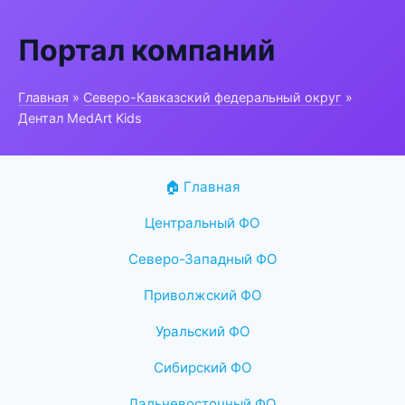
Портал компаний
Главная
»
Северо-Кавказский федеральный округ
»
Дентал MedArt Kids
🏠 Главная
Центральный ФО
Северо-Западный ФО
Приволжский ФО
Уральский ФО
Сибирский ФО
Дальневосточный ФО