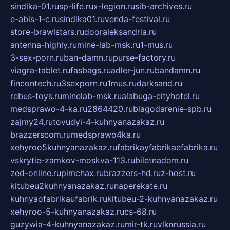
sindika-01.ru
sp-life.ru
x-legion.ru
sib-archives.ru
e-abis-1-c.ru
sindika01.ru
venda-festival.ru
store-brawlstars.ru
dooraleksandria.ru
antenna-highly.ru
mine-lab-msk.ru
1-mus.ru
3-sex-porn.ru
ban-damn.ru
purse-factory.ru
viagra-tablet.ru
fasbags.ru
adler-jun.ru
bandamn.ru
fincontech.ru
3sexporn.ru
1mus.ru
darksand.ru
rebus-toys.ru
minelab-msk.ru
alabuga-cityhotel.ru
medsprawo-4-ka.ru
2864420.ru
blagodarenie-spb.ru
zajmy24.ru
tovudyi-4-kuhnyanazakaz.ru
brazzerscom.ru
medsprawo4ka.ru
xehyroo5kuhnyanazakaz.ru
fabrikayfabrikaefabrika.ru
vskrytie-zamkov-moskva-113.ru
biletnadom.ru
zed-online.ru
pimchax.ru
brazzers-hd.ru
z-host.ru
kitubeu2kuhnyanazakaz.ru
naperekate.ru
kuhnyaofabrikaufabrik.ru
kitubeu-2-kuhnyanazakaz.ru
xehyroo-5-kuhnyanazakaz.ru
cs-68.ru
guzywia-4-kuhnyanazakaz.ru
mir-tk.ru
vlknrussia.ru