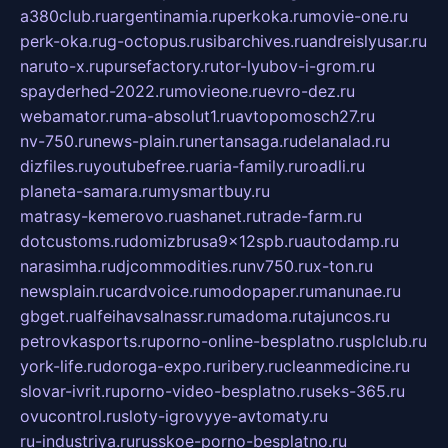
a380club.ru
argentinamia.ru
perkoka.ru
movie-one.ru
perk-oka.ru
g-octopus.ru
sibarchives.ru
andreislyusar.ru
naruto-x.ru
pursefactory.ru
tor-lyubov-i-grom.ru
spayderhed-2022.ru
movieone.ru
evro-dez.ru
webamator.ru
ma-absolut1.ru
avtopomosch27.ru
nv-750.ru
news-plain.ru
nertansaga.ru
delanalad.ru
dizfiles.ru
youtubefree.ru
aria-family.ru
roadli.ru
planeta-samara.ru
mysmartbuy.ru
matrasy-kemerovo.ru
ashanet.ru
trade-farm.ru
dotcustoms.ru
domizbrusa9x12spb.ru
autodamp.ru
narasimha.ru
djcommodities.ru
nv750.ru
x-ton.ru
newsplain.ru
cardvoice.ru
modopaper.ru
manunae.ru
gbget.ru
alfeihavsalnassr.ru
madoma.ru
tajuncos.ru
petrovkasports.ru
porno-online-besplatno.ru
splclub.ru
york-life.ru
doroga-expo.ru
ribery.ru
cleanmedicine.ru
slovar-ivrit.ru
porno-video-besplatno.ru
seks-365.ru
ovucontrol.ru
sloty-igrovyye-avtomaty.ru
ru-industriya.ru
russkoe-porno-besplatno.ru