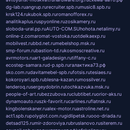
dg-lab.ru
angrup.ru
recruiter.spb.ru
music8.spb.ru
krsk124.ru
kubok.spb.ru
romanofforex.ru
analitikaplus.ru
spyonline.ru
zosikamery.ru
sloboda-ural.pp.ru
AUTO-COM.SU
hohota.net
alimy.ru
online-z.com
aromat-vostoka.ru
otdelkaexp.ru
mobilvest.ru
bbd.net.ru
mebelshop.msk.ru
smp-forum.ru
bastion-td.ru
kosmoscreative.ru
avrmotors.ru
art-galadesign.ru
tiffany-c.ru
ecostep-samara.ru
d-p.spb.ru
галактика73.рф
sko.com.ru
davitamebel-spb.ru
fotsis.ru
tesiaes.ru
kokoroyari.spb.ru
blesna-kazan.ru
mossilver.ru
lenderoq.ru
sergeydobrin.ru
tochkazvuka.msk.ru
people-of-art.ru
bezzubova.ru
clubtibet.ru
orior-aks.ru
dynamoauto.ru
szk-favorit.ru
carlines.ru
flatnsk.ru
kingbolenskaner.ru
alex-motor.ru
astroline.net.ru
act1.spb.ru
polyglot.com.ru
gidlipetsk.ru
ooo-driada.ru
detsad125.ru
mir-zdoroviya.ru
bruslanovo.ru
siterem.ru