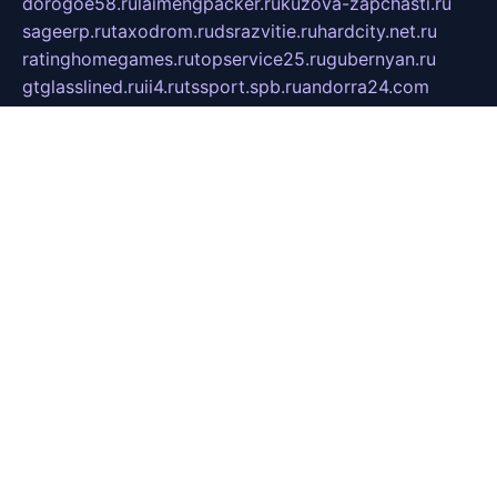
dorogoe58.ru
laimengpacker.ru
kuzova-zapchasti.ru
sageerp.ru
taxodrom.ru
dsrazvitie.ru
hardcity.net.ru
ratinghomegames.ru
topservice25.ru
gubernyan.ru
gtglasslined.ru
ii4.ru
tssport.spb.ru
andorra24.com
blackwallstreet.ru
oboimos.ru
optim-doors.com.ru
ikuch.ru
nycr.org.ru
npa21.ru
vremya-ch.spb.ru
desert000.ru
ivtorgi.ru
ifiori.ru
catalog-statei.ru
dcv.org.ru
spetsmaster174.ru
ipkameryhiseeu.ru
dum26.ru
ruspol.spb.ru
fr-opendp.ru
kam-solnyshko.ru
cheyenne-arapaho.ru
sevzapmetal.spb.ru
ted-lapidus.spb.ru
parasite-eliminator.ru
sigma-complete.ru
modernworld.ru
dama-moda.ru
eholot-group.ru
sk-nvkz.ru
DRONGOLD.RU
democratia2.ru
i-farmer.ru
mass-sport.org
jablonex.spb.ru
bookmess.ru
linkword.ru
refineua.com.ru
cs-spec.net.ru
altay-mebel.ru
DNK-THEATRE.RU
mechaniks.spb.ru
ipcamtechage.ru
skosta.ru
a-sun.ru
stroy-ldsp.ru
snowlands.org.ru