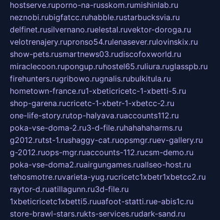
hostserve.ru
porno-na-russkom.ru
mishinlab.ru
neznobi.ru
bigfatcc.ru
habble.ru
starbucksvia.ru
delfinet.ru
silvernano.ru
elestal.ru
vektor-doroga.ru
velotrenajery.ru
pronso54.ru
lenasever.ru
lovinskix.ru
show-pets.ru
smartnews03.ru
discofoxworld.ru
miraclecoon.ru
pongup.ru
hostel65.ru
liura.ru
glasspb.ru
firehunters.ru
gribowo.ru
gnalis.ru
bulkitula.ru
hometown-france.ru
1-xbeticricetc-1-xbetti-5.ru
shop-garena.ru
cricetc-1-xbetr-1-xbetcc-2.ru
one-life-story.ru
top-halyava.ru
accounts112.ru
poka-vse-doma-2.ru
3-d-file.ru
hahahaharms.ru
g2012.ru
tst-1.ru
shaggy-cat.ru
opsmgr.ru
ev-gallery.ru
g-2012.ru
ops-mgr.ru
accounts-112.ru
csm-demo.ru
poka-vse-doma2.ru
airgungames.ru
allseo-host.ru
tehosmotre.ru
varieta-yug.ru
cricetc1xbetr1xbetcc2.ru
raytor-d.ru
atillagunn.ru
3d-file.ru
1xbeticricetc1xbetti5.ru
uafoot-statti.ru
e-abis1c.ru
store-brawl-stars.ru
kts-services.ru
dark-sand.ru