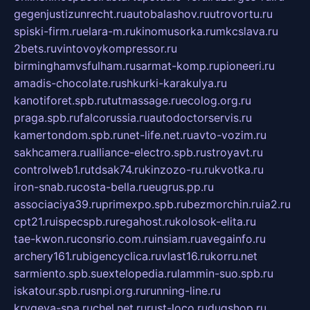
gegenjustizunrecht.ru
autobalashov.ru
utrovortu.ru
spiski-firm.ru
elara-m.ru
kinomusorka.ru
mkcslava.ru
2bets.ru
vintovoykompressor.ru
birminghamvsfulham.ru
sarmat-komp.ru
pioneeri.ru
amadis-chocolate.ru
shkurki-karakulya.ru
kanotiforet.spb.ru
tutmassage.ru
ecolog.org.ru
praga.spb.ru
falcorussia.ru
autodoctorservis.ru
kamertondom.spb.ru
net-life.net.ru
avto-vozim.ru
sakhcamera.ru
alliance-electro.spb.ru
stroyavt.ru
controlweb1.ru
tdsak74.ru
kinzozo-ru.ru
kvotka.ru
iron-snab.ru
costa-bella.ru
eugrus.pp.ru
associaciya39.ru
primexpo.spb.ru
bezmorchin.ru
ia2.ru
cpt21.ru
ispecspb.ru
regahost.ru
kolosok-elita.ru
tae-kwon.ru
consrio.com.ru
insiam.ru
avegainfo.ru
archery161.ru
bigencyclica.ru
vlast16.ru
korru.net
sarmiento.spb.su
extelopedia.ru
lammin-suo.spb.ru
iskatour.spb.ru
snpi.org.ru
running-line.ru
krygeva-spa.ru
chel.net.ru
rust-loco.ru
dugshop.ru