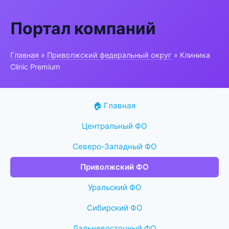
Портал компаний
Главная
»
Приволжский федеральный округ
» Клиника
Clinic Premium
🏠 Главная
Центральный ФО
Северо-Западный ФО
Приволжский ФО
Уральский ФО
Сибирский ФО
Дальневосточный ФО