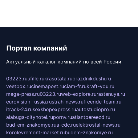
Портал компаний
Актуальный каталог компаний по всей России
03223.ru
ufille.ru
krasotata.ru
prazdnikdushi.ru
veetbox.ru
cinemapost.ru
ciam-fr.ru
kraft-you.ru
mega-press.ru
03223.ru
web-explore.ru
rastenuya.ru
eurovision-russia.ru
strah-news.ru
freeride-team.ru
itrack-24.ru
sexshopexpress.ru
autostudiopro.ru
alabuga-cityhotel.ru
pornv.ru
atlantpereezd.ru
bud-em-znakomye.ru
a-cdc.ru
elektrostal-news.ru
korolevremont-market.ru
budem-znakomye.ru