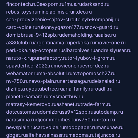
fincontech.ru
3sexporn.ru
1mus.ru
darksand.ru
rebus-toys.ru
minelab-msk.ru
rtdco.ru
seo-prodvizhenie-sajtov-stroitelnyh-kompanij.ru
card-voice.ru
rulonnyygazon177.ru
snow-guard.ru
domizbrusa-9x12spb.ru
demaholding.ru
aalse.ru
a380club.ru
argentinamia.ru
perkoka.ru
movie-one.ru
perk-oka.ru
g-octopus.ru
sibarchives.ru
andreislyusar.ru
naruto-x.ru
pursefactory.ru
tor-lyubov-i-grom.ru
spayderhed-2022.ru
movieone.ru
evro-dez.ru
webamator.ru
ma-absolut1.ru
avtopomosch27.ru
nv-750.ru
news-plain.ru
nertansaga.ru
delanalad.ru
dizfiles.ru
youtubefree.ru
aria-family.ru
roadli.ru
planeta-samara.ru
mysmartbuy.ru
matrasy-kemerovo.ru
ashanet.ru
trade-farm.ru
dotcustoms.ru
domizbrusa9x12spb.ru
autodamp.ru
narasimha.ru
djcommodities.ru
nv750.ru
x-ton.ru
newsplain.ru
cardvoice.ru
modopaper.ru
manunae.ru
gbget.ru
alfeihavsalnassr.ru
madoma.ru
tajuncos.ru