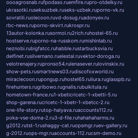
oooagrosnab.ru
fpodaso.ru
emfire.ru
pro-otdelky.ru
ukrasotki.ru
seksuzbek.ru
seks-uzbek.ru
porno-vk.ru
sovratili.ru
olecoon.ru
vd-dosug.ru
adonyev.ru
rbc-news.ru
porno-skvirt.ru
krospr.ru
13autor-kolonka.ru
sormol.ru
2rich.ru
hostel-65.ru
hostserve.ru
porno-na-russkom.ru
mishinlab.ru
neznobi.ru
bigfatcc.ru
habble.ru
starbucksvia.ru
delfinet.ru
silvernano.ru
elestal.ru
vektor-doroga.ru
velotrenajery.ru
pronso54.ru
lenasever.ru
lovinskix.ru
show-pets.ru
smartnews03.ru
discofoxworld.ru
miraclecoon.ru
pongup.ru
hostel65.ru
liura.ru
glasspb.ru
firehunters.ru
gribowo.ru
gnalis.ru
bulkitula.ru
hometown-france.ru
1-xbeticricetc-1-xbetti-5.ru
shop-garena.ru
cricetc-1-xbetr-1-xbetcc-2.ru
one-life-story.ru
top-halyava.ru
accounts112.ru
poka-vse-doma-2.ru
3-d-file.ru
hahahaharms.ru
g2012.ru
tst-1.ru
shaggy-cat.ru
opsmgr.ru
ev-gallery.ru
g-2012.ru
ops-mgr.ru
accounts-112.ru
csm-demo.ru