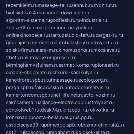
rezemkleim.ru
massage-tai.ru
seonub.ru
zvonitut.ru
biolisichka24.ru
mncraft-download.ru
algoritm-sistema.ru
godflesh.ru
ru-industria.ru
zebra-tlt.ru
okna-proficom.ru
erynok.ru
onlinekinospace.ru
startupstudio-fefu.ru
zarges-ru.ru
gegenjustizunrecht.ru
autobalashov.ru
utrovortu.ru
spiski-firm.ru
elara-m.ru
kinomusorka.ru
mkcslava.ru
2bets.ru
vintovoykompressor.ru
birminghamvsfulham.ru
sarmat-komp.ru
pioneeri.ru
amadis-chocolate.ru
shkurki-karakulya.ru
kanotiforet.spb.ru
tutmassage.ru
ecolog.org.ru
praga.spb.ru
falcorussia.ru
autodoctorservis.ru
kamertondom.spb.ru
net-life.net.ru
avto-vozim.ru
sakhcamera.ru
alliance-electro.spb.ru
stroyavt.ru
controlweb1.ru
tdsak74.ru
kinzozo-ru.ru
kvotka.ru
iron-snab.ru
costa-bella.ru
eugrus.pp.ru
associaciya39.ru
primexpo.spb.ru
bezmorchin.ru
ia2.ru
cpt21.ru
ispecspb.ru
regahost.ru
kolosok-elita.ru