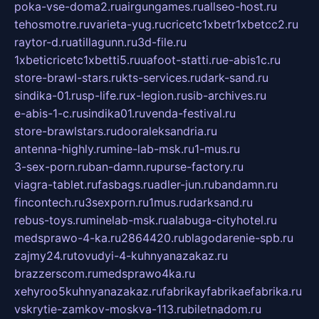
poka-vse-doma2.ru
airgungames.ru
allseo-host.ru
tehosmotre.ru
varieta-yug.ru
cricetc1xbetr1xbetcc2.ru
raytor-d.ru
atillagunn.ru
3d-file.ru
1xbeticricetc1xbetti5.ru
uafoot-statti.ru
e-abis1c.ru
store-brawl-stars.ru
kts-services.ru
dark-sand.ru
sindika-01.ru
sp-life.ru
x-legion.ru
sib-archives.ru
e-abis-1-c.ru
sindika01.ru
venda-festival.ru
store-brawlstars.ru
dooraleksandria.ru
antenna-highly.ru
mine-lab-msk.ru
1-mus.ru
3-sex-porn.ru
ban-damn.ru
purse-factory.ru
viagra-tablet.ru
fasbags.ru
adler-jun.ru
bandamn.ru
fincontech.ru
3sexporn.ru
1mus.ru
darksand.ru
rebus-toys.ru
minelab-msk.ru
alabuga-cityhotel.ru
medsprawo-4-ka.ru
2864420.ru
blagodarenie-spb.ru
zajmy24.ru
tovudyi-4-kuhnyanazakaz.ru
brazzerscom.ru
medsprawo4ka.ru
xehyroo5kuhnyanazakaz.ru
fabrikayfabrikaefabrika.ru
vskrytie-zamkov-moskva-113.ru
biletnadom.ru