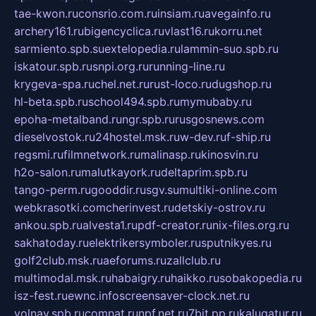
tae-kwon.ru
consrio.com.ru
insiam.ru
avegainfo.ru
archery161.ru
bigencyclica.ru
vlast16.ru
korru.net
sarmiento.spb.su
extelopedia.ru
lammin-suo.spb.ru
iskatour.spb.ru
snpi.org.ru
running-line.ru
krygeva-spa.ru
chel.net.ru
rust-loco.ru
dugshop.ru
hl-beta.spb.ru
school494.spb.ru
mymubaby.ru
epoha-metalband.ru
ngr.spb.ru
rusgosnews.com
dieselvostok.ru
24hostel.msk.ru
w-dev.ru
f-ship.ru
regsmi.ru
filmnetwork.ru
malinasp.ru
kinosvin.ru
h2o-salon.ru
malutkayork.ru
deltaprim.spb.ru
tango-perm.ru
gooddir.ru
sgv.su
multiki-online.com
webkrasotki.com
cherinvest.ru
detskiy-ostrov.ru
ankou.spb.ru
alvesta1.ru
pdf-creator.ru
nix-files.org.ru
sakhatoday.ru
elektrikersymboler.ru
sputnikyes.ru
golf2club.msk.ru
aeforums.ru
zallclub.ru
multimodal.msk.ru
habaigry.ru
haikko.ru
sobakopedia.ru
isz-fest.ru
ewnc.info
screensaver-clock.net.ru
volnav.spb.ru
comnat.ru
npf.net.ru
7bit.pp.ru
kalugatur.ru