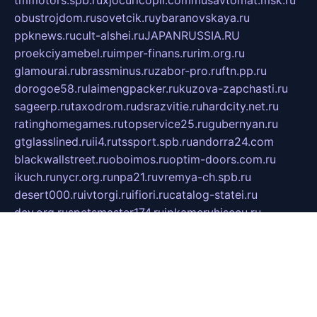
tmmotors.spb.ru
xjocuricopii.com
musavtomat.msk.ru
obustrojdom.ru
sovetcik.ru
ybaranovskaya.ru
ppknews.ru
cult-alshei.ru
JAPANRUSSIA.RU
proekciyamebel.ru
imper-finans.ru
rim.org.ru
glamourai.ru
brassminus.ru
zabor-pro.ru
ftn.pp.ru
dorogoe58.ru
laimengpacker.ru
kuzova-zapchasti.ru
sageerp.ru
taxodrom.ru
dsrazvitie.ru
hardcity.net.ru
ratinghomegames.ru
topservice25.ru
gubernyan.ru
gtglasslined.ru
ii4.ru
tssport.spb.ru
andorra24.com
blackwallstreet.ru
oboimos.ru
optim-doors.com.ru
ikuch.ru
nycr.org.ru
npa21.ru
vremya-ch.spb.ru
desert000.ru
ivtorgi.ru
ifiori.ru
catalog-statei.ru
dcv.org.ru
spetsmaster174.ru
ipkameryhiseeu.ru
dum26.ru
ruspol.spb.ru
fr-opendp.ru
kam-solnyshko.ru
cheyenne-arapaho.ru
sevzapmetal.spb.ru
ted-lapidus.spb.ru
parasite-eliminator.ru
sigma-complete.ru
modernworld.ru
dama-moda.ru
eholot-group.ru
sk-nvkz.ru
DRONGOLD.RU