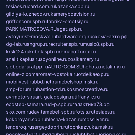
tesiaes.ru
card.com.ru
kazanka.spb.ru
gildiya-kuznecov.ru
kameryboavision.ru
griffoncom.spb.ru
fabrika-emotsiy.ru
PARK-MATROSOVA.RU
agat.spb.ru
avtoyurist-moskva1.ru
hardware.org.ru
схема-авто.рф
dg-lab.ru
angrup.ru
recruiter.spb.ru
music8.spb.ru
krsk124.ru
kubok.spb.ru
romanofforex.ru
analitikaplus.ru
spyonline.ru
zosikamery.ru
sloboda-ural.pp.ru
AUTO-COM.SU
hohota.net
alimy.ru
online-z.com
aromat-vostoka.ru
otdelkaexp.ru
mobilvest.ru
bbd.net.ru
mebelshop.msk.ru
smp-forum.ru
bastion-td.ru
kosmoscreative.ru
avrmotors.ru
art-galadesign.ru
tiffany-c.ru
ecostep-samara.ru
d-p.spb.ru
галактика73.рф
sko.com.ru
davitamebel-spb.ru
fotsis.ru
tesiaes.ru
kokoroyari.spb.ru
blesna-kazan.ru
mossilver.ru
lenderoq.ru
sergeydobrin.ru
tochkazvuka.msk.ru
people-of-art.ru
bezzubova.ru
clubtibet.ru
orior-aks.ru