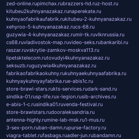
zed-online.ru
pimchax.ru
brazzers-hd.ru
z-host.ru
kitubeu2kuhnyanazakaz.ru
naperekate.ru
kuhnyaofabrikaufabrik.ru
kitubeu-2-kuhnyanazakaz.ru
xehyroo-5-kuhnyanazakaz.ru
cs-68.ru
guzywia-4-kuhnyanazakaz.ru
mir-tk.ru
vlknrussia.ru
cs68.ru
vladivostok-map.ru
video-seks.ru
bankaribi.ru
raszar.ru
vskrytie-zamkov-moskva113.ru
lipetsktelecom.ru
tovudyi4kuhnyanazakaz.ru
seksuzb.ru
guzywia4kuhnyanazakaz.ru
fabrikaofabrikaokuhny.ru
kuhnyaekuhnyaafabrika.ru
kuhnyaykuhnyayfabrika.ru
e-abis1c.ru
store-brawl-stars.ru
kts-services.ru
dark-sand.ru
sindika-01.ru
sp-life.ru
x-legion.ru
sib-archives.ru
e-abis-1-c.ru
sindika01.ru
venda-festival.ru
store-brawlstars.ru
dooraleksandria.ru
antenna-highly.ru
mine-lab-msk.ru
1-mus.ru
3-sex-porn.ru
ban-damn.ru
purse-factory.ru
viagra-tablet.ru
fasbags.ru
adler-jun.ru
bandamn.ru