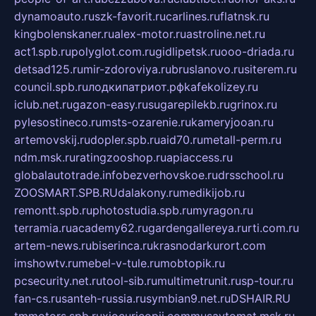
dynamoauto.ru
szk-favorit.ru
carlines.ru
flatnsk.ru
kingbolenskaner.ru
alex-motor.ru
astroline.net.ru
act1.spb.ru
polyglot.com.ru
gidlipetsk.ru
ooo-driada.ru
detsad125.ru
mir-zdoroviya.ru
bruslanovo.ru
siterem.ru
council.spb.ru
лодкипатриот.рф
kafekolizey.ru
iclub.net.ru
gazon-easy.ru
sugarepilekb.ru
grinox.ru
pylesostineco.ru
msts-ozarenie.ru
kameryjooan.ru
artemovskij.ru
dopler.spb.ru
aid70.ru
metall-perm.ru
ndm.msk.ru
ratingzooshop.ru
apiaccess.ru
globalautotrade.info
bezverhovskoe.ru
drsschool.ru
ZOOSMART.SPB.RU
dalakony.ru
medikijob.ru
remontt.spb.ru
photostudia.spb.ru
myragon.ru
terramia.ru
academy62.ru
gardengallereya.ru
rti.com.ru
artem-news.ru
biserinca.ru
krasnodarkurort.com
imshowtv.ru
mebel-v-tule.ru
mobtopik.ru
pcsecurity.net.ru
tool-sib.ru
multimetrunit.ru
sp-tour.ru
fan-cs.ru
santeh-russia.ru
symbian9.net.ru
DSHAIR.RU