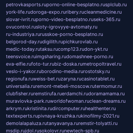
petrovkasports.ru
porno-online-besplatno.ru
splclub.ru
york-life.ru
doroga-expo.ru
ribery.ru
cleanmedicine.ru
slovar-ivrit.ru
porno-video-besplatno.ru
seks-365.ru
ovucontrol.ru
sloty-igrovyye-avtomaty.ru
ru-industriya.ru
russkoe-porno-besplatno.ru
belgorod-day.ru
digilith.ru
pichkurovlab.ru
medic-today.ru
taksu.ru
comp123.ru
don-ykt.ru
teensvoice.ru
imgsharing.ru
domashnee-porno.ru
eva-elfie.ru
foto-tur.ru
biz-doska.ru
metropoltravel.ru
veslo-i-yakor.ru
borodino-media.ru
rostotsky.ru
regionufa.ru
weiss-bet.ru
zaryna.ru
casinotablet.ru
universalia.ru
remont-mebeli-moscow.ru
termomur.ru
clubfisher.ru
remstirufa.ru
erdamchi.ru
doramamama.ru
muraviovka-park.ru
worldofwoman.ru
clean-dreams.ru
arkrym.ru
kristinita.ru
dircomputer.ru
healthenter.ru
textexperts.ru
pivnaya-kruzhka.ru
kinofilmy-2021.ru
demolalapaluza.ru
tanyavanya.ru
remstir-tolyatti.ru
msdip.ru
jdol.ru
sokolovr.ru
newtech-spb.ru