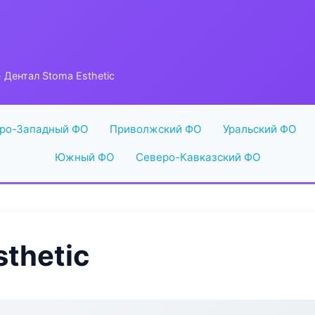
 Дентал Stoma Esthetic
ро-Западный ФО
Приволжский ФО
Уральский ФО
Южный ФО
Северо-Кавказский ФО
thetic