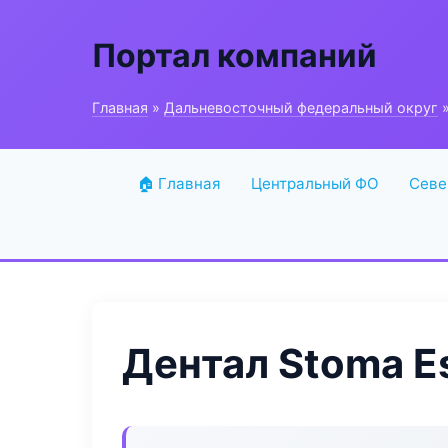
Портал компаний
Главная
»
Дальневосточный федеральный округ
»
🏠 Главная
Центральный ФО
Севе
Дентал Stoma Es