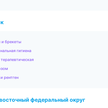
ск
 и брекеты
ональная гигиена
 терапевтическая
озом
и рентген
евосточный федеральный округ