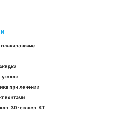
ми
 планирование
скидки
 уголок
тика при лечении
 клиентами
оп, 3D-сканер, КТ