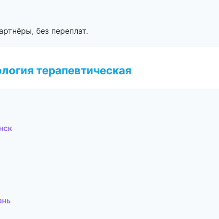
артнёры, без переплат.
логия терапевтическая
нск
ань