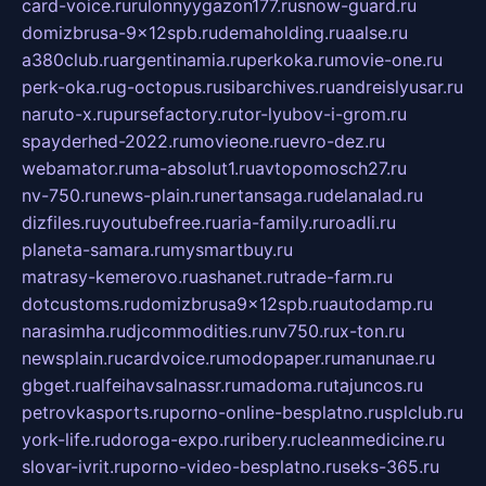
card-voice.ru
rulonnyygazon177.ru
snow-guard.ru
domizbrusa-9x12spb.ru
demaholding.ru
aalse.ru
a380club.ru
argentinamia.ru
perkoka.ru
movie-one.ru
perk-oka.ru
g-octopus.ru
sibarchives.ru
andreislyusar.ru
naruto-x.ru
pursefactory.ru
tor-lyubov-i-grom.ru
spayderhed-2022.ru
movieone.ru
evro-dez.ru
webamator.ru
ma-absolut1.ru
avtopomosch27.ru
nv-750.ru
news-plain.ru
nertansaga.ru
delanalad.ru
dizfiles.ru
youtubefree.ru
aria-family.ru
roadli.ru
planeta-samara.ru
mysmartbuy.ru
matrasy-kemerovo.ru
ashanet.ru
trade-farm.ru
dotcustoms.ru
domizbrusa9x12spb.ru
autodamp.ru
narasimha.ru
djcommodities.ru
nv750.ru
x-ton.ru
newsplain.ru
cardvoice.ru
modopaper.ru
manunae.ru
gbget.ru
alfeihavsalnassr.ru
madoma.ru
tajuncos.ru
petrovkasports.ru
porno-online-besplatno.ru
splclub.ru
york-life.ru
doroga-expo.ru
ribery.ru
cleanmedicine.ru
slovar-ivrit.ru
porno-video-besplatno.ru
seks-365.ru