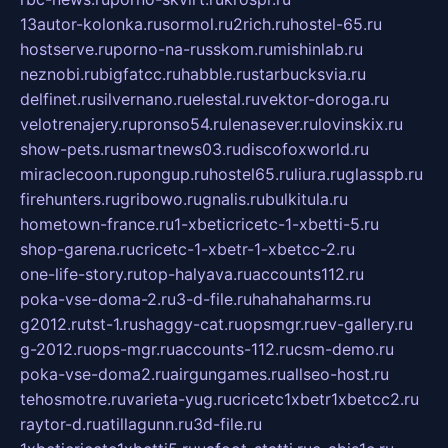
13autor-kolonka.ru
sormol.ru
2rich.ru
hostel-65.ru
hostserve.ru
porno-na-russkom.ru
mishinlab.ru
neznobi.ru
bigfatcc.ru
habble.ru
starbucksvia.ru
delfinet.ru
silvernano.ru
elestal.ru
vektor-doroga.ru
velotrenajery.ru
pronso54.ru
lenasever.ru
lovinskix.ru
show-pets.ru
smartnews03.ru
discofoxworld.ru
miraclecoon.ru
pongup.ru
hostel65.ru
liura.ru
glasspb.ru
firehunters.ru
gribowo.ru
gnalis.ru
bulkitula.ru
hometown-france.ru
1-xbeticricetc-1-xbetti-5.ru
shop-garena.ru
cricetc-1-xbetr-1-xbetcc-2.ru
one-life-story.ru
top-halyava.ru
accounts112.ru
poka-vse-doma-2.ru
3-d-file.ru
hahahaharms.ru
g2012.ru
tst-1.ru
shaggy-cat.ru
opsmgr.ru
ev-gallery.ru
g-2012.ru
ops-mgr.ru
accounts-112.ru
csm-demo.ru
poka-vse-doma2.ru
airgungames.ru
allseo-host.ru
tehosmotre.ru
varieta-yug.ru
cricetc1xbetr1xbetcc2.ru
raytor-d.ru
atillagunn.ru
3d-file.ru