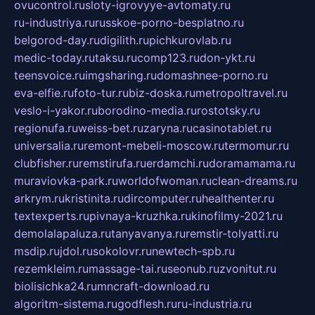
ovucontrol.ru
sloty-igrovyye-avtomaty.ru
ru-industriya.ru
russkoe-porno-besplatno.ru
belgorod-day.ru
digilith.ru
pichkurovlab.ru
medic-today.ru
taksu.ru
comp123.ru
don-ykt.ru
teensvoice.ru
imgsharing.ru
domashnee-porno.ru
eva-elfie.ru
foto-tur.ru
biz-doska.ru
metropoltravel.ru
veslo-i-yakor.ru
borodino-media.ru
rostotsky.ru
regionufa.ru
weiss-bet.ru
zaryna.ru
casinotablet.ru
universalia.ru
remont-mebeli-moscow.ru
termomur.ru
clubfisher.ru
remstirufa.ru
erdamchi.ru
doramamama.ru
muraviovka-park.ru
worldofwoman.ru
clean-dreams.ru
arkrym.ru
kristinita.ru
dircomputer.ru
healthenter.ru
textexperts.ru
pivnaya-kruzhka.ru
kinofilmy-2021.ru
demolalapaluza.ru
tanyavanya.ru
remstir-tolyatti.ru
msdip.ru
jdol.ru
sokolovr.ru
newtech-spb.ru
rezemkleim.ru
massage-tai.ru
seonub.ru
zvonitut.ru
biolisichka24.ru
mncraft-download.ru
algoritm-sistema.ru
godflesh.ru
ru-industria.ru