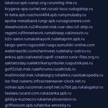
iskatour.spb.ru
snpi.org.ru
running-line.ru
krygeva-spa.ru
chel.net.ru
rust-loco.ru
dugshop.ru
hl-beta.spb.ru
school494.spb.ru
mymubaby.ru
epoha-metalband.ru
ngr.spb.ru
rusgosnews.com
dieselvostok.ru
24hostel.msk.ru
w-dev.ru
f-ship.ru
regsmi.ru
filmnetwork.ru
malinasp.ru
kinosvin.ru
h2o-salon.ru
malutkayork.ru
deltaprim.spb.ru
tango-perm.ru
gooddir.ru
sgv.su
multiki-online.com
webkrasotki.com
cherinvest.ru
detskiy-ostrov.ru
ankou.spb.ru
alvesta1.ru
pdf-creator.ru
nix-files.org.ru
sakhatoday.ru
elektrikersymboler.ru
sputnikyes.ru
golf2club.msk.ru
aeforums.ru
zallclub.ru
multimodal.msk.ru
habaigry.ru
haikko.ru
sobakopedia.ru
isz-fest.ru
ewnc.info
screensaver-clock.net.ru
volnav.spb.ru
comnat.ru
npf.net.ru
7bit.pp.ru
kalugatur.ru
tesiaes.ru
card.com.ru
kazanka.spb.ru
gildiya-kuznecov.ru
kameryboavision.ru
griffoncom.spb.ru
fabrika-emotsiy.ru