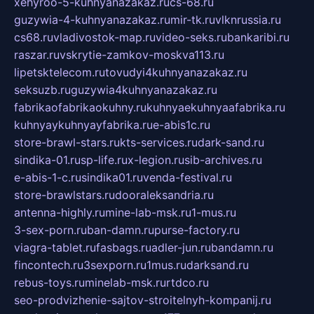
xehyroo-5-kuhnyanazakaz.ru
cs-68.ru
guzywia-4-kuhnyanazakaz.ru
mir-tk.ru
vlknrussia.ru
cs68.ru
vladivostok-map.ru
video-seks.ru
bankaribi.ru
raszar.ru
vskrytie-zamkov-moskva113.ru
lipetsktelecom.ru
tovudyi4kuhnyanazakaz.ru
seksuzb.ru
guzywia4kuhnyanazakaz.ru
fabrikaofabrikaokuhny.ru
kuhnyaekuhnyaafabrika.ru
kuhnyaykuhnyayfabrika.ru
e-abis1c.ru
store-brawl-stars.ru
kts-services.ru
dark-sand.ru
sindika-01.ru
sp-life.ru
x-legion.ru
sib-archives.ru
e-abis-1-c.ru
sindika01.ru
venda-festival.ru
store-brawlstars.ru
dooraleksandria.ru
antenna-highly.ru
mine-lab-msk.ru
1-mus.ru
3-sex-porn.ru
ban-damn.ru
purse-factory.ru
viagra-tablet.ru
fasbags.ru
adler-jun.ru
bandamn.ru
fincontech.ru
3sexporn.ru
1mus.ru
darksand.ru
rebus-toys.ru
minelab-msk.ru
rtdco.ru
seo-prodvizhenie-sajtov-stroitelnyh-kompanij.ru