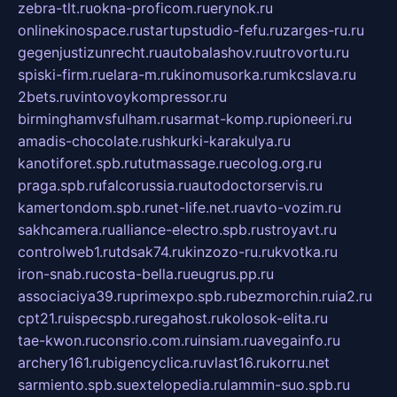
zebra-tlt.ru
okna-proficom.ru
erynok.ru
onlinekinospace.ru
startupstudio-fefu.ru
zarges-ru.ru
gegenjustizunrecht.ru
autobalashov.ru
utrovortu.ru
spiski-firm.ru
elara-m.ru
kinomusorka.ru
mkcslava.ru
2bets.ru
vintovoykompressor.ru
birminghamvsfulham.ru
sarmat-komp.ru
pioneeri.ru
amadis-chocolate.ru
shkurki-karakulya.ru
kanotiforet.spb.ru
tutmassage.ru
ecolog.org.ru
praga.spb.ru
falcorussia.ru
autodoctorservis.ru
kamertondom.spb.ru
net-life.net.ru
avto-vozim.ru
sakhcamera.ru
alliance-electro.spb.ru
stroyavt.ru
controlweb1.ru
tdsak74.ru
kinzozo-ru.ru
kvotka.ru
iron-snab.ru
costa-bella.ru
eugrus.pp.ru
associaciya39.ru
primexpo.spb.ru
bezmorchin.ru
ia2.ru
cpt21.ru
ispecspb.ru
regahost.ru
kolosok-elita.ru
tae-kwon.ru
consrio.com.ru
insiam.ru
avegainfo.ru
archery161.ru
bigencyclica.ru
vlast16.ru
korru.net
sarmiento.spb.su
extelopedia.ru
lammin-suo.spb.ru