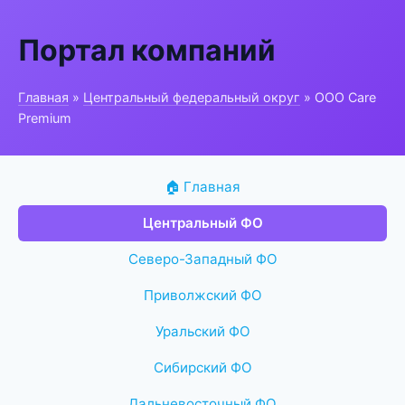
Портал компаний
Главная
»
Центральный федеральный округ
» ООО Care
Premium
🏠 Главная
Центральный ФО
Северо-Западный ФО
Приволжский ФО
Уральский ФО
Сибирский ФО
Дальневосточный ФО