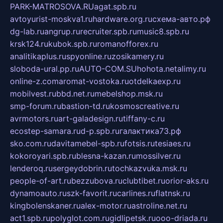
PARK-MATROSOVA.RU
agat.spb.ru
avtoyurist-moskva1.ru
hardware.org.ru
схема-авто.рф
dg-lab.ru
angrup.ru
recruiter.spb.ru
music8.spb.ru
krsk124.ru
kubok.spb.ru
romanofforex.ru
analitikaplus.ru
spyonline.ru
zosikamery.ru
sloboda-ural.pp.ru
AUTO-COM.SU
hohota.net
alimy.ru
online-z.com
aromat-vostoka.ru
otdelkaexp.ru
mobilvest.ru
bbd.net.ru
mebelshop.msk.ru
smp-forum.ru
bastion-td.ru
kosmoscreative.ru
avrmotors.ru
art-galadesign.ru
tiffany-c.ru
ecostep-samara.ru
d-p.spb.ru
галактика73.рф
sko.com.ru
davitamebel-spb.ru
fotsis.ru
tesiaes.ru
kokoroyari.spb.ru
blesna-kazan.ru
mossilver.ru
lenderoq.ru
sergeydobrin.ru
tochkazvuka.msk.ru
people-of-art.ru
bezzubova.ru
clubtibet.ru
orior-aks.ru
dynamoauto.ru
szk-favorit.ru
carlines.ru
flatnsk.ru
kingbolenskaner.ru
alex-motor.ru
astroline.net.ru
act1.spb.ru
polyglot.com.ru
gidlipetsk.ru
ooo-driada.ru