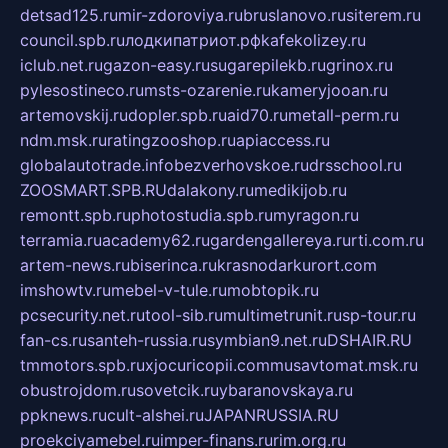
detsad125.ru
mir-zdoroviya.ru
bruslanovo.ru
siterem.ru
council.spb.ru
лодкипатриот.рф
kafekolizey.ru
iclub.net.ru
gazon-easy.ru
sugarepilekb.ru
grinox.ru
pylesostineco.ru
msts-ozarenie.ru
kameryjooan.ru
artemovskij.ru
dopler.spb.ru
aid70.ru
metall-perm.ru
ndm.msk.ru
ratingzooshop.ru
apiaccess.ru
globalautotrade.info
bezverhovskoe.ru
drsschool.ru
ZOOSMART.SPB.RU
dalakony.ru
medikijob.ru
remontt.spb.ru
photostudia.spb.ru
myragon.ru
terramia.ru
academy62.ru
gardengallereya.ru
rti.com.ru
artem-news.ru
biserinca.ru
krasnodarkurort.com
imshowtv.ru
mebel-v-tule.ru
mobtopik.ru
pcsecurity.net.ru
tool-sib.ru
multimetrunit.ru
sp-tour.ru
fan-cs.ru
santeh-russia.ru
symbian9.net.ru
DSHAIR.RU
tmmotors.spb.ru
xjocuricopii.com
musavtomat.msk.ru
obustrojdom.ru
sovetcik.ru
ybaranovskaya.ru
ppknews.ru
cult-alshei.ru
JAPANRUSSIA.RU
proekciyamebel.ru
imper-finans.ru
rim.org.ru