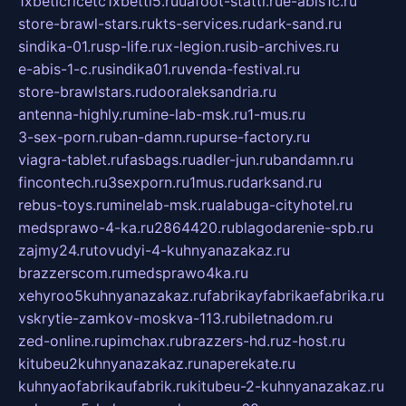
1xbeticricetc1xbetti5.ru
uafoot-statti.ru
e-abis1c.ru
store-brawl-stars.ru
kts-services.ru
dark-sand.ru
sindika-01.ru
sp-life.ru
x-legion.ru
sib-archives.ru
e-abis-1-c.ru
sindika01.ru
venda-festival.ru
store-brawlstars.ru
dooraleksandria.ru
antenna-highly.ru
mine-lab-msk.ru
1-mus.ru
3-sex-porn.ru
ban-damn.ru
purse-factory.ru
viagra-tablet.ru
fasbags.ru
adler-jun.ru
bandamn.ru
fincontech.ru
3sexporn.ru
1mus.ru
darksand.ru
rebus-toys.ru
minelab-msk.ru
alabuga-cityhotel.ru
medsprawo-4-ka.ru
2864420.ru
blagodarenie-spb.ru
zajmy24.ru
tovudyi-4-kuhnyanazakaz.ru
brazzerscom.ru
medsprawo4ka.ru
xehyroo5kuhnyanazakaz.ru
fabrikayfabrikaefabrika.ru
vskrytie-zamkov-moskva-113.ru
biletnadom.ru
zed-online.ru
pimchax.ru
brazzers-hd.ru
z-host.ru
kitubeu2kuhnyanazakaz.ru
naperekate.ru
kuhnyaofabrikaufabrik.ru
kitubeu-2-kuhnyanazakaz.ru