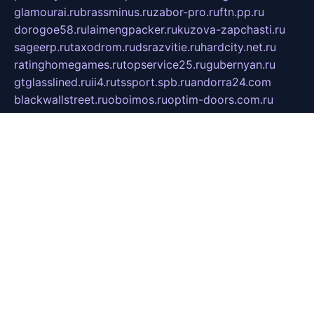
glamourai.ru
brassminus.ru
zabor-pro.ru
ftn.pp.ru
dorogoe58.ru
laimengpacker.ru
kuzova-zapchasti.ru
sageerp.ru
taxodrom.ru
dsrazvitie.ru
hardcity.net.ru
ratinghomegames.ru
topservice25.ru
gubernyan.ru
gtglasslined.ru
ii4.ru
tssport.spb.ru
andorra24.com
blackwallstreet.ru
oboimos.ru
optim-doors.com.ru
ikuch.ru
nycr.org.ru
npa21.ru
vremya-ch.spb.ru
desert000.ru
ivtorgi.ru
ifiori.ru
catalog-statei.ru
dcv.org.ru
spetsmaster174.ru
ipkameryhiseeu.ru
dum26.ru
ruspol.spb.ru
fr-opendp.ru
kam-solnyshko.ru
cheyenne-arapaho.ru
sevzapmetal.spb.ru
ted-lapidus.spb.ru
parasite-eliminator.ru
sigma-complete.ru
modernworld.ru
dama-moda.ru
eholot-group.ru
sk-nvkz.ru
DRONGOLD.RU
democratia2.ru
i-farmer.ru
mass-sport.org
jablonex.spb.ru
bookmess.ru
linkword.ru
refineua.com.ru
cs-spec.net.ru
altay-mebel.ru
DNK-THEATRE.RU
mechaniks.spb.ru
ipcamtechage.ru