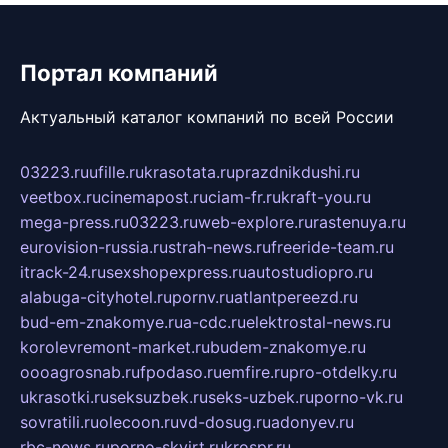
Портал компаний
Актуальный каталог компаний по всей России
03223.ru
ufille.ru
krasotata.ru
prazdnikdushi.ru
veetbox.ru
cinemapost.ru
ciam-fr.ru
kraft-you.ru
mega-press.ru
03223.ru
web-explore.ru
rastenuya.ru
eurovision-russia.ru
strah-news.ru
freeride-team.ru
itrack-24.ru
sexshopexpress.ru
autostudiopro.ru
alabuga-cityhotel.ru
pornv.ru
atlantpereezd.ru
bud-em-znakomye.ru
a-cdc.ru
elektrostal-news.ru
korolevremont-market.ru
budem-znakomye.ru
oooagrosnab.ru
fpodaso.ru
emfire.ru
pro-otdelky.ru
ukrasotki.ru
seksuzbek.ru
seks-uzbek.ru
porno-vk.ru
sovratili.ru
olecoon.ru
vd-dosug.ru
adonyev.ru
rbc-news.ru
porno-skvirt.ru
krospr.ru