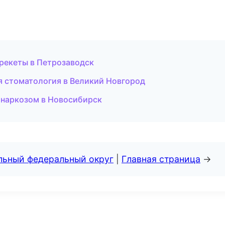
брекеты в Петрозаводск
я стоматология в Великий Новгород
 наркозом в Новосибирск
альный федеральный округ
|
Главная страница
→