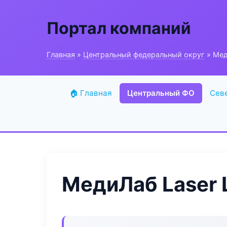
Портал компаний
Главная
»
Центральный федеральный округ
» Мед
🏠 Главная
Центральный ФО
Сев
МедиЛаб Laser 