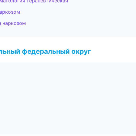
матология терапевтическая
наркозом
д наркозом
альный федеральный округ