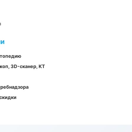
в
ми
ортопедию
оп, 3D-сканер, КТ
требнадзора
скидки