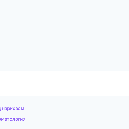
д наркозом
оматология