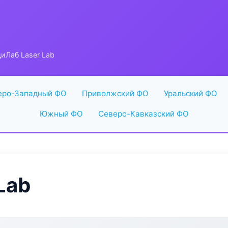
иЛаб Laser Lab
еро-Западный ФО
Приволжский ФО
Уральский ФО
Южный ФО
Северо-Кавказский ФО
Lab